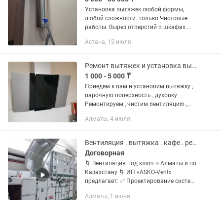
Установка вытяжек любой формы,
любой сложности. только Чистовые
работы. Вырез отверстий в шкафах.
Материалы имеются. Стаж, опыт 13
Астана, 15 июля
лет
Ремонт вытяжек и установка вытяжек, варочной поверхности, плит , духовок
1 000 - 5 000 ₸
Приедем к вам и установим вытяжку ,
варочную поверхность , духовку
Ремонтируем , чистим вентиляцию ,
моторы электрику На работу даем
Алматы, 4 июля
гарантию и работаем официально по
ИП Остерегайтесь мошенников...
Вентиляция . вытяжка . кафе . рестораны. Цеха
Договорная
🌀 Вентиляция под ключ в Алматы и по
Казахстану 🌀 ИП «ASKO-Vent»
предлагает: ✅ Проектирование систем
вентиляции любой сложности; ✅
Алматы, 1 июня
Поставка оборудования (вентиляторы,
решетки, калориферы, чиллеры,...