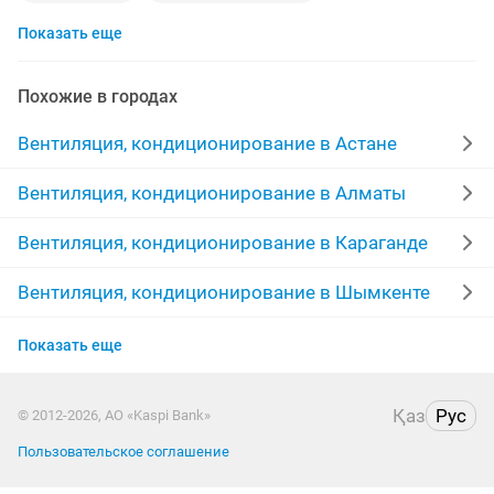
Показать еще
монтаж установка
вентиляционная система
установка обслуживание
жестяные работы
Похожие в городах
ключи
аккуратно
изготовления
Вентиляция, кондиционирование в Астане
вентиляционные
демонтаж
Вентиляция, кондиционирование в Алматы
монтаж оборудования
ремонт монтаж
Вентиляция, кондиционирование в Караганде
установим вентиляцию
пола
монтаж демонтаж
Вентиляция, кондиционирование в Шымкенте
Вентиляция, кондиционирование в Усть-
город
установка демонтаж
вентиляци
Показать еще
Каменогорске
ремонт вентиляций
кондиционер
Вентиляция, кондиционирование в Актау
Қаз
Рус
© 2012-2026, АО «Kaspi Bank»
монтаж изготовление
изготовление и монтаж
Пользовательское соглашение
Вентиляция, кондиционирование в Уральске
теле
монтаж системы вентиляции