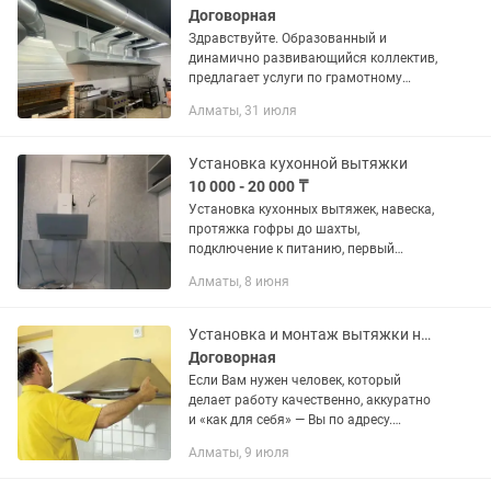
Договорная
Здравствуйте. Образованный и
динамично развивающийся коллектив,
предлагает услуги по грамотному
решению поставленных задач на
Алматы, 31 июля
вашем объекте в сфере вентиляции и...
Установка кухонной вытяжки
10 000 - 20 000 ₸
Установка кухонных вытяжек, навеска,
протяжка гофры до шахты,
подключение к питанию, первый
запуск. Качественно с гарантией.
Алматы, 8 июня
Установка и монтаж вытяжки на кухне в ванной, в туалете. Монтаж вентиляции
Договорная
Если Вам нужен человек, который
делает работу качественно, аккуратно
и «как для себя» — Вы по адресу.
Почему клиенты обращаются ко мне
Алматы, 9 июля
снова: Не затягивают сроки Работаю
аккуратно и чисто Подскажу...