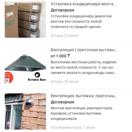
Установка кондиционера монтаж демонтаж любой сложности также вытяжка
Договорная
Установка кондиционера демонтаж
монтаж все сложности любой
позвоните со скидкой сделаю
Астана, 23 июля
Вентиляция ( приточная вытяжная система, вытяжка)
от 1 000 ₸
Выполняем жестяные работы, изделия
из жести любой сложности. У нас вы
сможете заказать воздуховоды самой
различной конфигурации и любых
Астана, 20 июня
размеров. Имеем собственное
производство, хорошее
оборудование,...
Вентиляция, вытяжки, приточные клапана
Договорная
Монтаж вентиляции, рекуператоров,
бризеров, установка вытяжек,
кондиционеров
Усть-Каменогорск, 1 июня