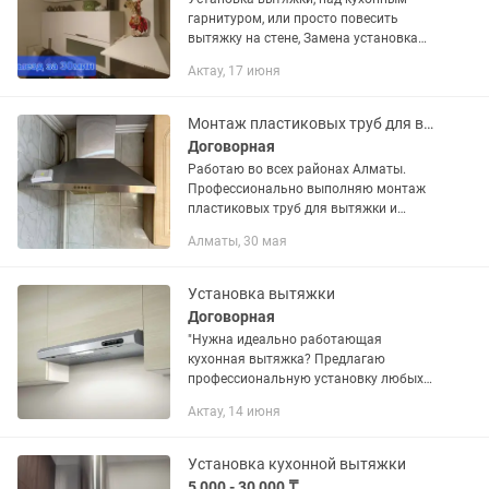
гарнитуром, или просто повесить
вытяжку на стене, Замена установка
вытяжки санузла материал имеется
Актау, 17 июня
уже при себе, опыт работы более 5 лет.
Материал используют...
Монтаж пластиковых труб для вытяжки
Договорная
Работаю во всех районах Алматы.
Профессионально выполняю монтаж
пластиковых труб для вытяжки и
подключение к вентиляции.
Алматы, 30 мая
Аккуратная установка Герметичные
соединения Гарантия на работу
Работаю быстро...
Установка вытяжки
Договорная
"Нужна идеально работающая
кухонная вытяжка? Предлагаю
профессиональную установку любых
моделей: Островные – стильный
Актау, 14 июня
акцент для вашей кухни с надежным
креплением. Встроенные – аккуратный
монтаж в...
Установка кухонной вытяжки
5 000 - 30 000 ₸