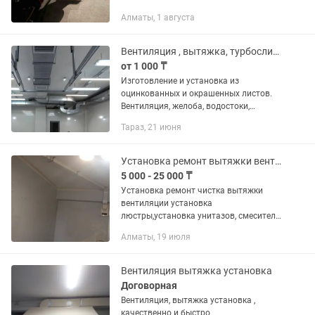
Алматы, 1 августа
Вентиляция , вытяжка, турбосливы, желоб.Изготовление и установка всех видов
от 1 000 ₸
Изготовление и установка из
оцинкованных и окрашенных листов.
Вентиляция, желоба, водостоки,
вытяжка, снегозадержатель, парапет,
Тараз, 21 июня
подоконник, дефлектор и другие
жестянные изделия. Принимаем
заказы как...
Установка ремонт вытяжки вентиляция
5 000 - 25 000 ₸
Установка ремонт чистка вытяжки
вентиляции установка
люстры,установка унитазов, смесителя
кранов, работа с электричеством,
Алматы, 19 июля
ремонт кровати, мебели, ремонт
установка газовых плит, освещение
Вентиляция вытяжка установка
Договорная
Вентиляция, вытяжка установка ,
качественно и быстро