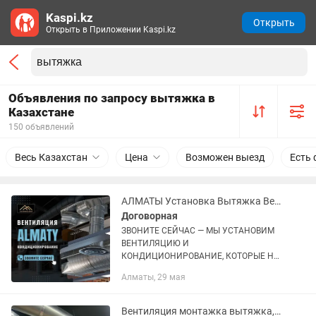
Kaspi.kz
Открыть
Открыть в Приложении Kaspi.kz
Объявления по запросу вытяжка в
Казахстане
150 объявлений
Весь Казахстан
Цена
Возможен выезд
Есть 
АЛМАТЫ Установка Вытяжка Вентиляция Кондиционирование Вытяжной Зонт
Договорная
ЗВОНИТЕ СЕЙЧАС — МЫ УСТАНОВИМ
ВЕНТИЛЯЦИЮ И
КОНДИЦИОНИРОВАНИЕ, КОТОРЫЕ НЕ
ПОДВЕДУТ! В ПОМЕЩЕНИИ ДУШНО? -
Алматы, 29 мая
Ззапахи не уходят, оборудование
перегревается, а сотрудники устают
быстрее. - Неправильная...
Вентиляция монтажка вытяжка, приточка