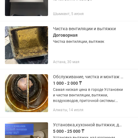
Шымкент, 5 июня
Чистка вентиляции и вытяжки
Договорная
Чистка вентиляции, вытяжек
Астана, 30 мая
Обслуживание, чистка и монтаж вентиляции, вытяжки и воздуховодов.
1 000 - 2 000 ₸
Самая низкая цена в городе Установки
и чистки вентиляции, вытяжки,
воздуховодов, приточной системы:
Очистка путем механической и/или
Алматы, 14 июля
химической чистки Консультация и
осмотр бесплатный. Предлагаем...
Установка,кухонной вытяжки, доступные цены
5 000 - 25 000 ₸
Установка вытяжки, над кухонным