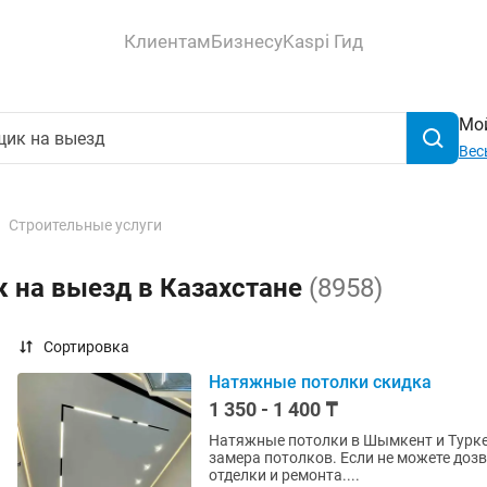
Клиентам
Бизнесу
Kaspi Гид
Мой
Вес
Строительные услуги
 на выезд в Казахстане
(8958)
Сортировка
Натяжные потолки скидка
1 350 - 1 400 ₸
Натяжные потолки в Шымкент и Туркес
замера потолков. Если не можете дозвониться, пишите, обязательно ответим! Под любой вид
отделки и ремонта....