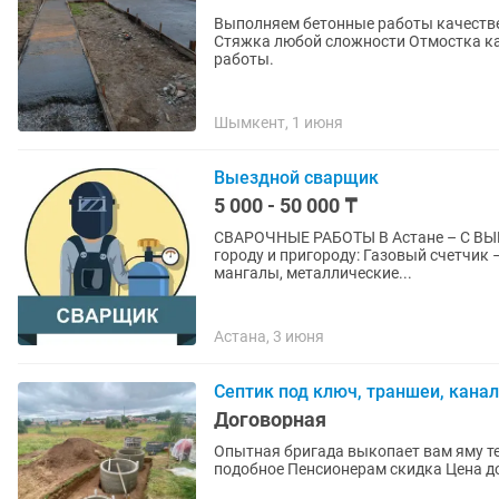
Выполняем бетонные работы качественно! Фундамент для забора Фундамент дл
Стяжка любой сложности Отмостка ка
работы.
Шымкент, 1 июня
Выездной сварщик
5 000 - 50 000 ₸
СВАРОЧНЫЕ РАБОТЫ В Астане – С ВЫЕЗДОМ! Оказываю качественные сваро
городу и пригороду: Газовый счетчик – приварка/замена Ворота, петли, навесы Топчан,
мангалы, металлические...
Астана, 3 июня
Септик под ключ, траншеи, кана
Договорная
Опытная бригада выкопает вам яму техникой- вруч
подобное Пе