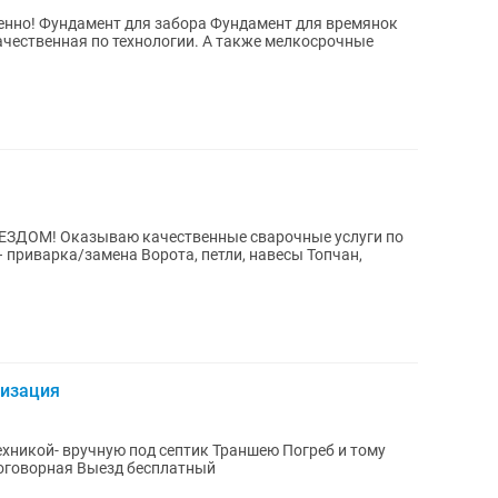
я времянок
чественная по технологии. А также мелкосрочные
чные услуги по
лизация
ную под септик Траншею Погреб и тому
нсионерам скидка Цена договорная Выезд бесплатный