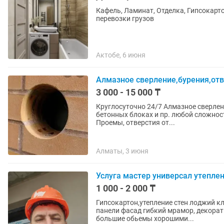
Кафель, Ламинат, Отделка, Гипсокарто
перевозки грузов
Актобе, 6 июня
Алмазное сверление,бурения,отве
3 000 - 15 000 ₸
Круглосуточно 24/7 Алмазное сверление отверстий и проемов в железобетоне, кирпиче,
бетонных блоках и пр. любой сложности. Отверстия под вентиляцию, канализацию, ото
Проемы, отверстия от...
Алматы, 3 июня
Услуга мастер универсал утепле
1 000 - 2 000 ₸
Гипсокартон,утепление стен лоджий к
панели фасад гибкий мрамор, декора
большие обьемы хорошими...