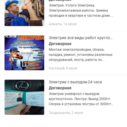
Электрик. Услуги Электрика.
Электромонтажные работы. Замена
проводки в кваpтирe и чacтнoм дoме.
Электрика в квартире или доме под
Алматы, 14 июня
ключ. Штpoблeние стен в бетоне,
кирпиче, пеноблоке. Монтаж: розеток,...
Электрик все виды работ круглосуточно выезд
Договорная
Монтаж электропроводки, сборка,
наладка, ремонт, установка различных
оборудований, люстр, работа по
дизайнерским проектам, проведение
Костанай, 4 июня
различных электрических изменений.
Выезд день ночь
Электрик с выездом 24 часа
Договорная
Электрик универсал с выездом
круглосуточно. Люстра. Выезд 2000тг.
Сборка и установка люстры от 3000тг.
Услуги электрика: - - Пропало
Талдыкорган, 2 июня
электричество звоните в любое время
суток. - Повесим...