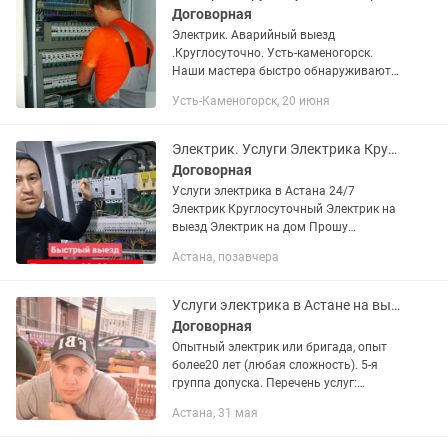
Договорная
Электрик. Аварийный выезд
.Круглосуточно. Усть-каменогорск.
Наши мастера быстро обнаруживают
повреждённые участки
Усть-Каменогорск, 20 июня
электропроводки, благодаря
профессиональной квалификации и
опыту, выявляют...
Электрик. Услуги Электрика Круголсуточно// Электрик на выезд
Договорная
Услуги электрика в Астана 24/7
Электрик Круглосуточный Электрик на
выезд Электрик на дом Прошу
сообщения сюда не писұать - читать
Астана, позавчера
некогда! Звоните! Выезд к клиенту и
диагностика! Быстрый выезд...
Услуги электрика в Астане на выезд! Электрик профессионал недорого!
Договорная
Опытный электрик или бригада, опыт
более20 лет (любая сложность). 5-я
группа допуска. Перечень услуг:
Аварийный выезд (нет света, искрит
Астана, 31 мая
проводка и т. Д. ) Устранение
неисправности в эл проводке ...