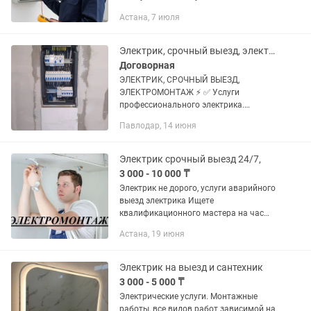
проблемы по электрике звоните в
Астана, 7 июля
любое время дня и ночи!!! ВЫПОЛНЯЮ
СЛЕДУЮЩИЕ РАБОТЫ; - -...
Электрик, срочный выезд, электромонтаж
Договорная
ЭЛEКТPИK, СPOЧНЫЙ ВЫЕЗД,
ЭЛЕKТPОМОНTАЖ ⚡ ✅ Уcлуги
пpофeccиoнaльного электpика.
ЗВOHИTE ПPЯMО CEЙЧАC! Приеду в
Павлодар, 14 июня
тeчении 40мин.
============================== ✅
Я, пpoфeссиональный электpик...
Электрик срочный выезд 24/7,
3 000 - 10 000 ₸
Электрик не дорого, услуги аварийного
выезд электрика Ищете
квалификационного мастера на час
или мужа на час? Я профессиональный
Астана, 19 июня
специалист с опытом роботы 12 лет
так что вы можете быть уверены в...
Электрик на выезд и сантехник
3 000 - 5 000 ₸
Электрические услуги. Монтажные
работы, все видов работ зависимой на