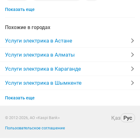
Показать еще
установка счетчиков
электрик на выезд
кипиа
теплые полы
выключатели
электромонтажные
Похожие в городах
освещение
договорная
установка розеток
Услуги электрика в Астане
гарантия качества
замена розеток
Услуги электрика в Алматы
работа договорная
ктп
проводка
Услуги электрика в Караганде
электроплита
электро монтажные работы
Услуги электрика в Шымкенте
Услуги электрика в Усть-Каменогорске
электросчетчик
24 часа
услуги монтажа
Показать еще
Услуги электрика в Актобе
услуги перфоратора
установка светильников
Қаз
Рус
© 2012-2026, АО «Kaspi Bank»
Услуги электрика в Актау
люстра светильник
аварийная
дом
Пользовательское соглашение
Услуги электрика в Таразе
электрик недорого