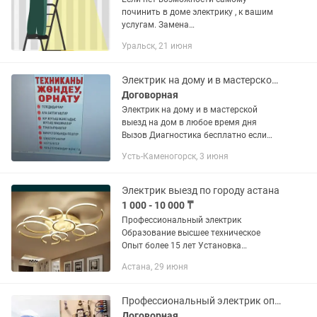
починить в доме электрику , к вашим
услугам. Замена
розеток,выключателей устранение
Уральск, 21 июня
неисправности Люстры, лампы
подключение или устранение дефектов
Диагностика и...
Электрик на дому и в мастерской выезд на дом в любое время дня
Договорная
Электрик на дому и в мастерской
выезд на дом в любое время дня
Вызов Диагностика бесплатно если
осуществляется ремонт
Усть-Каменогорск, 3 июня
Электрик выезд по городу астана
1 000 - 10 000 ₸
Профессиональный электрик
Образование высшее техническое
Опыт более 15 лет Установка
выключателей; - Установка розеток; -
Астана, 29 июня
Установка электрических счетчиков; -
Установка автоматов; - Установка...
Профессиональный электрик опыт более 21год.Электрик срочный выезд
Договорная