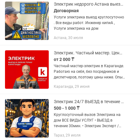
Электрик недорого Астана выезд круглосуточно
Договорная
Услуги электрика выезд круглосуточно
. Все виды работ. Инженер кипиА ,
Услуги электрика на дом
Астана, 30 июля
Электрик. Частный мастер. Цены ниже рыночных. Аварийный выезд.
от 2 000 ₸
Частный мастер-электрик в Караганде.
Работаю на себя, без посредников и
диспетчеров, поэтому цены ниже. Опыт
более 15 лет. Оперативный выезд во
Караганда, 29 июня
все районы (Город, Юг, Майкудук,
Пришахтинск)....
Электрик 24/7 ВЫЕЗД в течение 30мин
500 - 1 000 ₸
Круглосуточный вызов Электрика на
дом ВСЕ ВИДЫ УСЛУГ • ВЫЕЗД в
течение 30мин. • Электрик Эксперт /
Аварийный вызов • Выявление и
Тараз, 29 июля
устранение неисправностей(Короткое