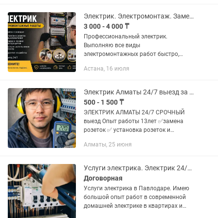
замыкание и т.д) • Электромонтаж...
Электрик. Электромонтаж. Замена проводки. Выезд 24/7
3 000 - 4 000 ₸
Профессиональный электрик.
Выполняю все виды
электромонтажных работ быстро,
качественно и с гарантией. ⚡ Мои
Астана, 16 июля
услуги:• Полная и частичная замена
электропроводки.• Монтаж проводки в
квартирах, домах и...
Электрик Алматы 24/7 выезд за 20 -25 минут без выходных срочный
500 - 1 500 ₸
ЭЛЕКТРИК АЛМАТЫ 24/7 СРОЧНЫЙ
выезд Опыт работы 13лет ✅замена
розеток ✅ установка розеток и
выключателей ✅электрика под ключ ✅
Алматы, 25 июня
монтаж ✅ установка бра светильник ✅
установка люстры ✅ обрыв...
Услуги электрика. Электрик 24/7. Электромонтаж квартир. Срочный выезд.
Договорная
Услуги электрика в Павлодаре. Имею
большой опыт работ в современной
домашней электрике в квартирах и
домах, а так же в промышленном