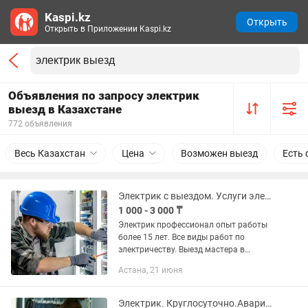
Kaspi.kz
Открыть
Открыть в Приложении Kaspi.kz
Объявления по запросу электрик
выезд в Казахстане
772 объявления
Весь Казахстан
Цена
Возможен выезд
Есть 
Электрик с выездом. Услуги электрика. Все виды работ по электричеству
1 000 - 3 000 ₸
Электрик профессионал опыт работы
более 15 лет. Все виды работ по
электричеству. Выезд мастера в
течение 30 минут.
Астана, 21 июня
Электрик. Круглосуточно.Аварийный выезд 24/7