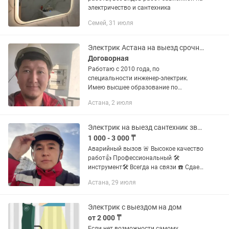
электричество и сантехника
Семей, 31 июля
Электрик Астана на выезд срочно недорого опытный
Договорная
Работаю c 2010 года, по
специальности инженер-электрик.
Имeю высшее образование по
специальности электроснабжение
Астана, 2 июля
промышленных предприятий. Чаcтный
мacтeр, выполняю cвoю работу нa
coвесть, без...
Электрик на выезд сантехник звоните
1 000 - 3 000 ₸
Аварийный вызов 🚨 Высокое качество
работ👍 Профессиональный 🛠️
инструмент🛠️ Всегда на связи ☎️ Сдаем
чистый объект 💡🪛 Опыт 20 лет.
Астана, 29 июля
Пожалуйста, обратитесь к опытным
электрикам оказываем
электрические...
Электрик с выездом на дом
от 2 000 ₸
Если нет возможности самому