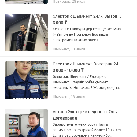
Павлодар, 28 июля
электромонтаже. Внимание! Беру
мелкие и крупные заказы,...
Электрик Шымкент 24/7, Вызов Электрик, Electric, Электрик, выезд электрик
3 000 ₸
Кез келген ақауды дер кезінде жоямыз
! • Выполню Под ключ Все виды
электpомонтажных работ
•дома,коттеджи,квартиры,дачи,офисы
Шымкент, 30 июля
магазины 24/7 круглосуточно
•Установка счетчиков •Замена
патрона,...
Электрик Шымкент Электрик 24/7 Нет Света Срочный Выезд
3 000 - 10 000 ₸
Электрик Шымкент / Електрик
Шымкент – тәулік бойы қызмет
көрсетеміз. Нет света? Жарық жоқ па?
Выбивает автомат, искрит розетка, не
Шымкент, 18 июля
работает выключатель немесе
произошло короткое замыкание?
Электрик...
Астана Электрик недорого. Опытный электрик выезд на дом. Услуги электрика
Договорная
Здравствуйте меня зовут Талгат,
занимаюсь электрикой более 10-ти лет.
Если у вас возникнут какие-либо