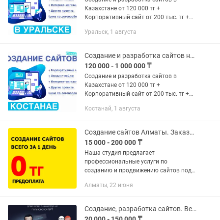
Казахстане от 120 000 тг +
Корпоративный сайт от 200 тыс. тг +
Лендинг-пейдж от 120 тыс. тг +
Уральск, 1 августа
Интернет-магазин от 300 тыс. тг +
Другие проекты (цена по...
Создание и разработка сайтов на заказ для бизнеса
120 000 - 1 000 000 ₸
Создание и разработка сайтов в
Казахстане от 120 000 тг +
Корпоративный сайт от 200 тыс. тг +
Лендинг-пейдж от 120 тыс. тг +
Костанай, 1 августа
Интернет-магазин от 300 тыс. тг +
Другие проекты (цена по...
Создание сайтов Алматы. Заказать сайт. Разработка САЙТОВ за 1 день
15 000 - 200 000 ₸
Наша студия предлагает
профессиональные услуги по
созданию и продвижению сайтов под
ключ. Запуск продающего сайта всего
Алматы, 22 июня
за 1 день и без предоплаты Наша
команда профессионалов разработает
для Вас...
Создание, разработка сайтов. Веб-дизайнер Tilda
20 000 - 150 000 ₸