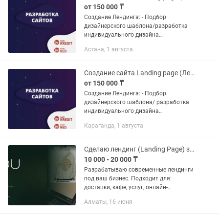
от 150 000 ₸
Создание Лендинга: - Подбор
дизайнерского шаблона/разработка
индивидуального дизайна
соответствующего направлению. -
Астана, 1 августа
Наполнение сайта материалами
заказчика. - Внедрение контактных
форм, виджетов и...
Создание сайта Landing page (Лендинг)
от 150 000 ₸
Создание Лендинга: - Подбор
дизайнерского шаблона/ разработка
индивидуального дизайна
соответствующего направлению. -
Караганда, 1 августа
Наполнение сайта материалами
заказчика. - Внедрение контактных
форм, виджетов и...
Сделаю лендинг (Landing Page) за 12 дня Быстро и недорого
10 000 - 20 000 ₸
Разрабатываю современные лендинги
под ваш бизнес. Подходит для:
доставки, кафе, услуг, онлайн-
магазинов. ✔ Быстрая разработка —
Алматы, 16 июня
от 24 часов ✔ Адаптация под телефон
и ПК ✔ Помощь с текстом и...