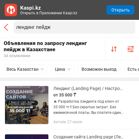
Kaspi.kz
Открыть
Открыть в Приложении Kaspi.kz
Объявления по запросу лендинг
пейдж в Казахстане
34 объявления
Весь Казахстан
Цена
Возможен выезд
Есть 
Лендинг (Landing Page) / Настройка рекламы / SEO оптимизация
от 35 000 ₸
🔥 Разработка лэндинга под ключ от
35 000 тг ❗️ Без скрытых затрат. Без
ежемесячной платы. Вы платите один
раз за разработку + хостинг и домен
Актобе, 27 июля
оплачиваются 1 раз в год. ⚡️ Срок
разработки — 1–2...
Создание сайта Landing page (Лендинга)