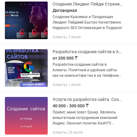
Создание Лендинг Пейдж Страниц Для Вашего Бизнеса
Договорная
Создание Красивых и Продающих
Лендинг Пейджей Быстро Качественно
Недорого SEO Оптимизация в Подарок!
Алматы, 7 июня
Разработка-создание сайтов в Алматы - Настройка рекламы в Google
от 200 000 ₸
Разработка-создание сайтов в
Алматы. Понятные и удобные сайты
как на компьютере так и на телефоне
Звоните или пишите Наши услуги по
Алматы, 1 июля
разработке сайтов: - Веб студия
Алматы создать сайт - заказать...
Услуги по разработке сайта. Создание сайтов. Лендинг Тильда Одностроничный
40 000 - 300 000 ₸
Привет, меня зовут Ернар. Являюсь
внештатным сотрудником компаний
Яндекс. Окончил политех КазНТУ.
Университет Нархоз. СПБГУ г. Санкт-
Алматы, 28 июля
Петербург. Занимаюсь созданием