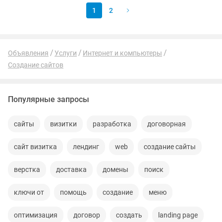
1
2
Объявления
Услуги
Интернет и компьютеры
Создание сайтов
Популярные запросы
сайты
визитки
разработка
договорная
сайт визитка
лендинг
web
создание сайты
верстка
доставка
домены
поиск
ключи от
помощь
создание
меню
оптимизация
договор
создать
landing page