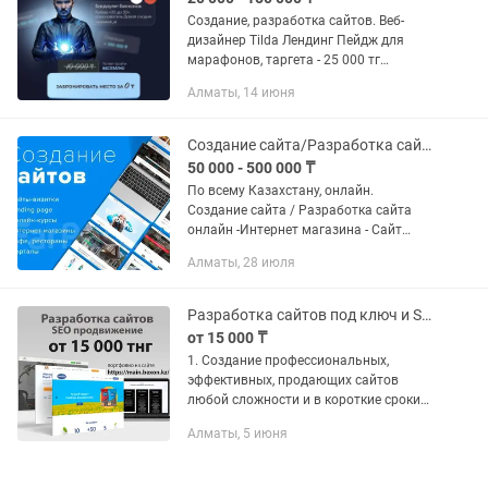
Создание, разработка сайтов. Веб-
дизайнер Tilda Лендинг Пейдж для
марафонов, таргета - 25 000 тг
Многостраничный сайт - 50 000 тг
Алматы, 14 июня
Платформа для онлайн курсов - 70
000тг (аналог геткурс) Интернет...
Создание сайта/Разработка сайта, интернет магазина и т д онлайн
50 000 - 500 000 ₸
По всему Казахстану, онлайн.
Создание сайта / Разработка сайта
онлайн -Интернет магазина - Сайт
визитки - Landing page (лендинг пейдж)
Алматы, 28 июля
- Настройка и доработка сайтов на
WordPress (в том числе...
Разработка сайтов под ключ и SEO продвижение
от 15 000 ₸
1. Создание профессиональных,
эффективных, продающих сайтов
любой сложности и в короткие сроки
под под ваш бюджет; 2. Современный
Алматы, 5 июня
и красивый дизайн по стандартам
UI/UX, который отлично смотрится
как...