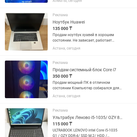
Алматы, сегодня
рисках. Мы предлагаем оригинальные
электронные ключи с быстрой
доставкой. Почему выбирают нас: ✅...
Реклама
Ноутбук Huawei
135 000 ₸
Продам ноутбук хуавей в хорошем
состоянии. Не зависает, работает
быстро (SSD диск). Дисплей, камера все
Астана, сегодня
работает. Заряд батарея держит
хорошо. Есть пару сколов мелких, не
особо заметно и на работу...
Реклама
Продам системный блок Core i7
350 000 ₸
Продам мощный ПК в отличном
состоянии Компьютер собирался для
себя, поэтому при выборе
Астана, сегодня
комплектующих делался упор на
надежность, производительность и
комфортную работу. Использовался в
Реклама
основном для...
Ультрабук Леново i5-1035/ OZY 8 ssd128
115 000 ₸
ULTRABOOK LENOVO intel Core i5-1035
G1 / OZY DDR-4/ SSD M.2/ HDD /