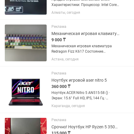
Характеристики: Процессор: Intel Core
i5-12400F Материнская плата: MSI PRO
Алматы, сегодня
H610M-S DDR4 Оперативная память: 32
GB DDR4 Видеокарта: GeForce RTX 4060
12GB GDDR6 SSD:...
Реклама
Механическая игровая клавиатура Redragon Fizz K617
9 000 ₸
Механическая игровая клавиатура
Redragon Fizz K617 Состояние
отличное . Полностью исправна,
Астана, сегодня
работает без каких-либо нареканий.
Все клавиши, подсветка и функции в
идеальном...
Реклама
Ноутбук игровой aser nitro 5
360 000 ₸
Ноутбук ACER Nitro 5 AN515-58 () ·
Экран: 15.6" Full HD, IPS, 144 Гц ·
Процессор: Intel Core i5-12450H (12-е
Караганда, сегодня
поколение) · Память: 16 ГБ ОЗУ ·
Накопитель: SSD 512 ГБ · Видеокарта:
NVIDIA RTX 2050 ·...
Реклама
Срочно! Ноутбук HP Ryzen 5 3500U по хорошей цене
115 000 ₸