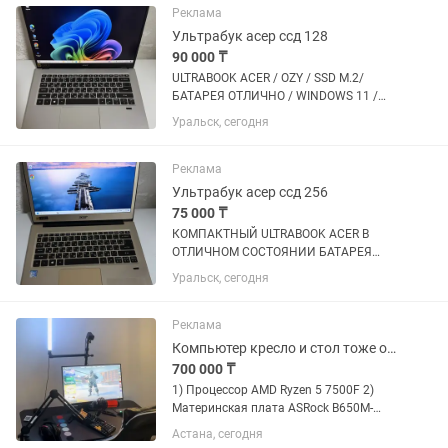
AMD Ryzen 3 5300U...
Реклама
Ультрабук асер ссд 128
90 000 ₸
ULTRABOOK ACER / OZY / SSD M.2/
БАТАРЕЯ ОТЛИЧНО / WINDOWS 11 /
ВСЕ НЕОБХОДИМЫЕ ПРОГРАММЫ
Уральск, сегодня
УСТАНОВЛЕНЫ УРАЛЬСК АКСАЙ
Реклама
Ультрабук асер ссд 256
75 000 ₸
КОМПАКТНЫЙ ULTRABOOK ACER В
ОТЛИЧНОМ СОСТОЯНИИ БАТАРЕЯ
ДЕРЖИТ ! ОЗУ / SSD M.2 / Windows 11 /
Уральск, сегодня
ВСЕ НЕОБХОДИМЫЕ ПРОГРАММЫ
УСТАНОВЛЕНЫ ! УРАЛЬСК АКСАЙ
ДОСТАВКА
Реклама
Компьютер кресло и стол тоже отдам
700 000 ₸
1) Процессор AMD Ryzen 5 7500F 2)
Материнская плата ASRock B650M-
HDV/M.2 3) Оперативная память 32GB
Астана, сегодня
5600MHz Kingston Fury Beast 4)