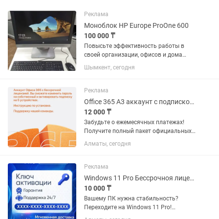
Реклама
Моноблок HP Europe ProOne 600
100 000 ₸
Повысьте эффективность работы в
своей организации, офисов и дома
Моноблок HP ProOne 600
Шымкент, сегодня
демонстрирует новый уровень
универсальности — его можно
использовать и как полноценный ПК
Реклама
Элегантный и...
Office 365 A3 аккаунт с подпиской на 5 устройств срок действия 1 год.
12 000 ₸
Забудьте о ежемесячных платежах!
Получите полный пакет официальных
приложений Microsoft Office для всей
Алматы, сегодня
семьи или малого бизнеса. Что внутри:
Word, Excel, PowerPoint, Outlook,
OneNote, Publisher и...
Реклама
Windows 11 Pro Бессрочноя лицензия (Электронный ключ)
10 000 ₸
Вашему ПК нужна стабильность?
Переходите на Windows 11 Pro!
Забудьте о пиратских активаторах и