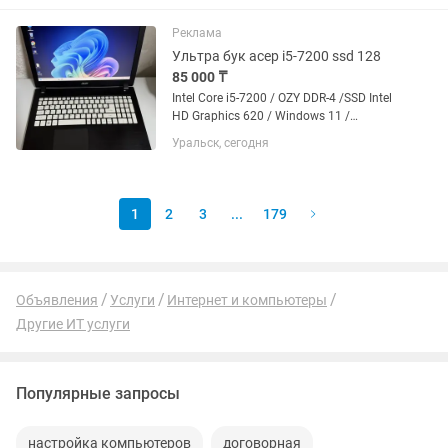
Видеокарта Palit RTX 4070 Jetstream 12
GB 5) SSD накопитель 1TB...
Реклама
Ультра бук асер i5-7200 ssd 128
85 000 ₸
Intel Core i5-7200 / OZY DDR-4 /SSD Intel
HD Graphics 620 / Windows 11 /
БАТАРЕЯ 💪! ПОЛНОСТЬЮ ОБСЛУЖЕН
Уральск, сегодня
НАСТРОЕН И ГОТОВ! УРАЛЬСК АКСАЙ
1
2
3
...
179
Объявления
Услуги
Интернет и компьютеры
Другие ИТ услуги
Популярные запросы
настройка компьютеров
договорная