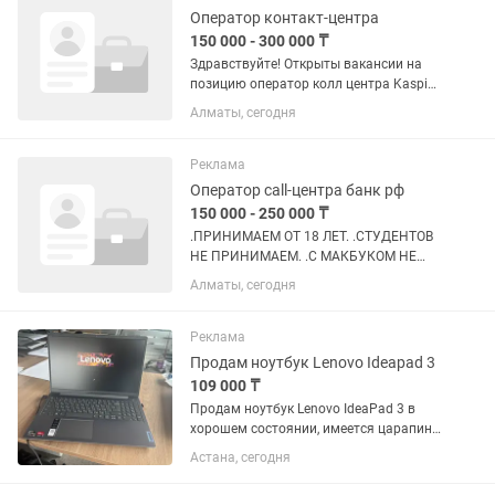
обслужен,...
Оператор контакт-центра
150 000 - 300 000 ₸
Здравствуйте! Открыты вакансии на
позицию оператор колл центра Kaspi
Bank УДАЛЁННО. .ПРИНИМАЕМ ОТ 18
Алматы, сегодня
ЛЕТ. .СТУДЕНТОВ И ЗАОЧНИКОВ НЕ
ПРИНИМАЕМ. .С АРЕСТАМИ НА
СЧЕТАХ НЕ ПРИНИМАЕМ. .С
Реклама
МАКБУКОМ НЕ...
Оператор call-центра банк рф
150 000 - 250 000 ₸
.ПРИНИМАЕМ ОТ 18 ЛЕТ. .СТУДЕНТОВ
НЕ ПРИНИМАЕМ. .С МАКБУКОМ НЕ
ПРИНИМАЕМ. .ВИНДОВС ОТ 10 И
Алматы, сегодня
ВЫШЕ.. .СКОРОСТЬ ИНТЕРНЕТА ОТ 30-
50 МГ И ВЫШЕ.. ПРОСЬБА, НЕ
СЕРЬЁЗНЫХ НЕ БЕСПОКОИТЬ.
Реклама
ПИСАТЬ,ТОЛЬКО ТЕМ, КТО...
Продам ноутбук Lenovo Ideapad 3
109 000 ₸
Продам ноутбук Lenovo IdeaPad 3 в
хорошем состоянии, имеется царапина
на внешнем корпусе (последнее фото),
Астана, сегодня
состояние батареи хорошее (заряд
держит), со следующей конфигурацией: