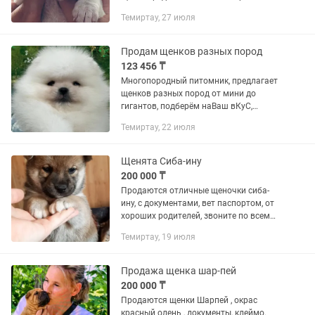
(алабай) от крупных породных
Темиртау, 27 июля
родителей. В помёте: • 5 мальчиков —
200 000 тг • 1 девочка — 150 000...
Продам щенков разных пород
123 456 ₸
Многопородный питомник, предлагает
щенков разных пород от мини до
гигантов, подберём наВаш вКуС,
дополнительную информацию можно
Темиртау, 22 июля
получить /звонки.видеозвонок
приветствую.
Щенята Сиба-ину
200 000 ₸
Продаются отличные щеночки сиба-
ину, с документами, вет паспортом, от
хороших родителей, звоните по всем
вопросам!
Темиртау, 19 июля
Продажа щенка шар-пей
200 000 ₸
Продаются щенки Шарпей , окрас
красный олень , документы, клеймо.