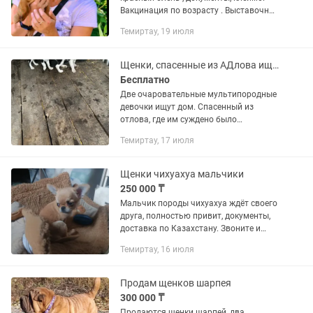
Вакцинация по возрасту . Выставочные
Родители. Все вопросы
Темиртау, 19 июля
Щенки, спасенные из АДлова ищут дом
Бесплатно
Две очаровательные мультипородные
девочки ищут дом. Спасенный из
отлова, где им суждено было
погибнуть. Невероятно общительные,
Темиртау, 17 июля
игривые. Помощь в стерилизации
гарантируем по достижению возраста.
Щенки чихуахуа мальчики
250 000 ₸
Мальчик породы чихуахуа ждёт своего
друга, полностью привит, документы,
доставка по Казахстану. Звоните и
пишите на .
Темиртау, 16 июля
Продам щенков шарпея
300 000 ₸
Продаются щенки шарпей ,два