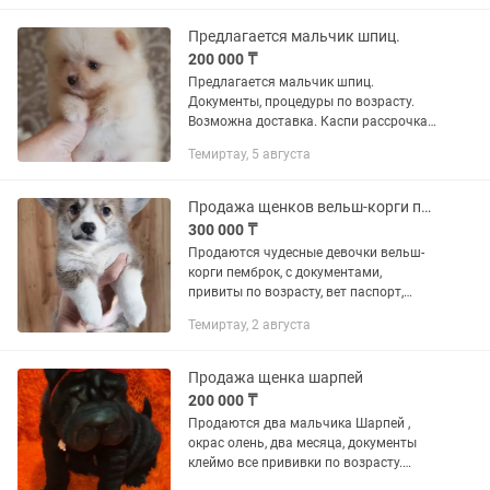
Предлагается мальчик шпиц.
200 000 ₸
Предлагается мальчик шпиц.
Документы, процедуры по возрасту.
Возможна доставка. Каспи рассрочка
0-0-12. Дополнительная информация
Темиртау, 5 августа
по телефону.
Продажа щенков вельш-корги пемброк
300 000 ₸
Продаются чудесные девочки вельш-
корги пемброк, с документами,
привиты по возрасту, вет паспорт,
звоните по всем вопросам!
Темиртау, 2 августа
Продажа щенка шарпей
200 000 ₸
Продаются два мальчика Шарпей ,
окрас олень, два месяца, документы
клеймо все прививки по возрасту.
Помощь в выращивание.