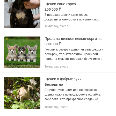
Щенки кане корсо
250 000 ₸
В продаже щенки кане корсо,
документы клеймо все прививки по
возрасту, цена 250000
Темиртау, вчера
Продажа щенков вельш-корги пемброк
300 000 ₸
Готовы к резерву щеночки вельш-корги
пемброк, от выставочной, красивой
пары, на момент продажи будут иметь
документы, прививки по возрасту,
Темиртау, вчера
ветеринарный паспорт.
Щенки в добрые руки
Бесплатно
Срочно нужен дом или передержка.
Щенку нужна помощь, очень ослабла,
заболела. Это прекрасное создание
зовут Эбби. Ей примерно 2-3 месяца.
Темиртау, вчера
Ещё пару дней назад она была весёлая,
счастливая, игривая....