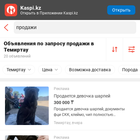
Kaspi.kz
Открыть
Открыть в Приложении Kaspi.kz
Объявления по запросу продажи в
Темиртау
20 объявлений
Темиртау
Цена
Возможна доставка
Порода
Реклама
Продается девочка шарпей
300 000 ₸
Продается девочка шарпей, документы
фци СКК, клеймо, чип полностью
привита и обработанна от паразитов ,
Темиртау, вчера
Родители выставочные собаки ,
помощь в выращивании 24/7
Реклама