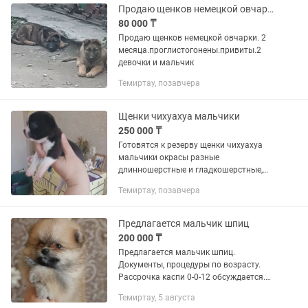
Продаю щенков немецкой овчарки
80 000 ₸
Продаю щенков немецкой овчарки. 2
месяца.проглистогонены.привиты.2
девочки и мальчик
Темиртау, позавчера
Щенки чихуахуа мальчики
250 000 ₸
Готовятся к резерву щенки чихуахуа
мальчики окрасы разные
длинношерстные и гладкошерстные,
документы, прививки по возрасту,
Темиртау, позавчера
доставка по Казахстану.
Предлагается мальчик шпиц
200 000 ₸
Предлагается мальчик шпиц.
Документы, процедуры по возрасту.
Рассрочка каспи 0-0-12 обсуждается.
Возможна доставка. Дополнительная
Темиртау, 5 августа
информация по телефону.