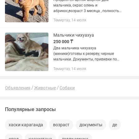
мальчика, окрас олень и
абрикос,возраст 3 месяца , полностью
обработаны от паразитов,все
Темиртау, 14 июля
прививки проставлены ,щенячка ,
клеймо.
Мальчики чихуахуа
250 000 ₸
Два мальчика чихуахуа
(миники)готовы к резерву, черные
мальчики. Документы, прививки по
возрасту, доставка по Казахстану.
Темиртау, 14 июля
Объявления
Животные
Собаки
Популярные запросы
хаски караганда
возраст
документы
де