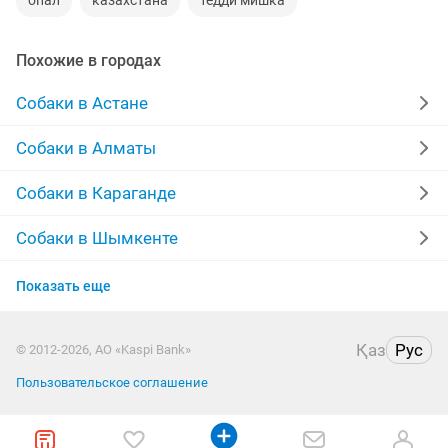
опал
казахстана
тедди мишка
Похожие в городах
Собаки в Астане
Собаки в Алматы
Собаки в Караганде
Собаки в Шымкенте
Собаки в Усть-Каменогорске
Показать еще
Собаки в Костанае
Қаз
Рус
© 2012-2026, АО «Kaspi Bank»
Собаки в Таразе
Пользовательское соглашение
Собаки в Павлодаре