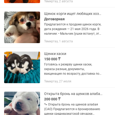
Темиртау, 2 августа
Щенок корги ищет любящих хозяев
Договорная
Предлагаются к продаже щенок корги,
дата рождения — 21 мая 2026 года. В
наличии: • Мальчик (ушки встанут, это
норма) Щенок рыжего окраса,
Темиртау, 1 августа
активный, ласковый и очень
контактный. Щенок растет в...
Щенки хаски
150 000 ₸
Готовясь к резерву щенки хаски,
окрасы разные, документы,
вакцинация по возрасту, доставка по
Казахстану
Темиртау, 27 июля
Открыта бронь на щенков алабая (САО)
200 000 ₸
🐾 Открыта бронь на щенков алабая
(САО) Предлагаются к бронированию
щенки среднеазиатской овчарки