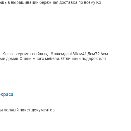
мощь в выращивании бережная доставка по всему КЗ
. Қызға керемет сыйлық . Өлшемдері 80см41,5см72,6см
ый домик.Очень много мебели. Отличный подарок для
окраса
ы полный пакет документов