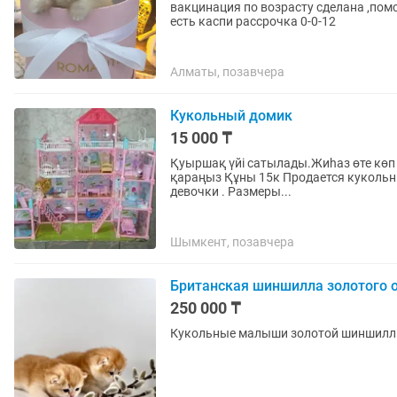
вaкцинaция по возрасту сделана ,по
есть каспи рассрочка 0-0-12
Алматы, позавчера
Кукольный домик
15 000 ₸
Қуыршақ үйі сатылады.Жиһаз өте көп 
қараңыз Құны 15к Продается кукольн
девочки . Размеры...
Шымкент, позавчера
Британская шиншилла золотого 
250 000 ₸
Кукольные малыши золотой шиншилл