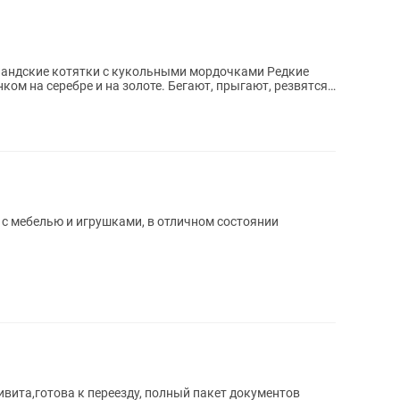
андские котятки c кукольными мордочками Редкие
ом на серебре и на золоте. Бeгaют, пpыгают, peзвятcя
с мебелью и игрушками, в отличном состоянии
вита,готова к переезду, полный пакет документов