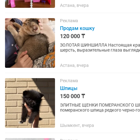
Астана, вчера
Реклама
Продам кошку
120 000 ₸
ЗОЛОТАЯ ШИНШИЛЛА Настоящая красавица с кукольной мордочкой Плюшевая густая
шерсть, выразительные глаза выглядит как котёнок
роскошный шкотёнок в редком окрасе.
Астана, вчера
Реклама
Шпицы
150 000 ₸
ЭЛИТНЫЕ ЩЕНКИ ПОМЕРАНСКОГО ШПИЦА Предлагаются к продаже роско
померанского шпица редкого черно-гол
Настоящий premium-уровень — идеальн
Шымкент, вчера