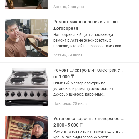
Качество гарантируем!!!
Астана, 2 августа
Ремонт микроволновки и пылесосы
Договорная
Наш сервисный центр производит
ремонт в Астане всех известных
производителей пылесосов, таких как:
Lg, Samsung (самсунг), Zelmer (Зелмер),
Астана, 29 июля
Bosch (Бош), Электролюкс, Bork (Борк),
Dyson...
Ремонт Электроплит Электрик Установка Электроплит Подключение Электроплит
от 1 000 ₸
Опытный мастер электрик по
установке и ремонту электроплит,
духовых шкафов, варочных
поверхностей. Установка и ремонт
Павлодар, 28 июля
электроплит : замена
электроконфорок, переключателей
положений нагрева, тэнов,...
Установка варочных поверхностей электроплиты, электроплит духовки,
2 000 - 5 000 ₸
Ремонт газовых плит. замена шланга и
крана. все виды газовых услуг.