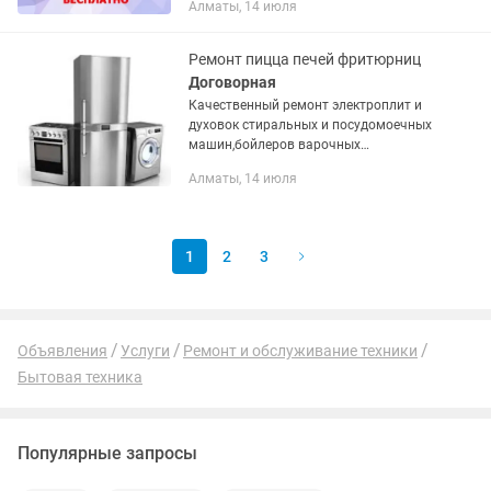
Алматы, 14 июля
работ и установленные запчасти.
Ремонт бытовой техники.
Производим...
Ремонт пицца печей фритюрниц
Договорная
Качественный ремонт электроплит и
духовок стиральных и посудомоечных
машин,бойлеров варочных
поверхностей,холодильников,также
Алматы, 14 июля
меняем разбитые стекла духовок,и
многое другое.Звоните мы
обязательно...
1
2
3
Объявления
Услуги
Ремонт и обслуживание техники
Бытовая техника
Популярные запросы