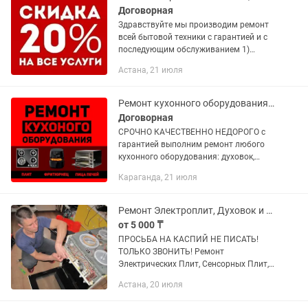
Договорная
Здравствуйте мы производим ремонт
всей бытовой техники с гарантией и с
последующим обслуживанием 1)
Стиральных машин 2) Посудомоечных
Астана, 21 июля
машин 3) Сушильных машин 4)
Холодильников 5) Электроплит 6)...
Ремонт кухонного оборудования. Фритюрницы, пицца печьки, плиты абат.
Договорная
СРОЧНО КАЧЕСТВЕННО НЕДОРОГО с
гарантией выполним ремонт любого
кухонного оборудования: духовок,
электроплит,духовых
Караганда, 21 июля
шкафов,мармитов,варочных
поверхностей и другой кухонной
техники. Запчасти в...
Ремонт Электроплит, Духовок и Варочных Поверхностей
от 5 000 ₸
ПРОСЬБА НА КАСПИЙ НЕ ПИСАТЬ!
ТОЛЬКО ЗВОНИТЬ! Ремонт
Электрических Плит, Сенсорных Плит,
Духовок, Электродуховок, Варочных
Астана, 20 июля
Панелей в Астане и Области, а Также
Ремонт Промышленных Электролит,