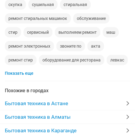
скупка
сушильная
стиральная
ремонт стиральных машинок
обслуживание
стир
сервисный
выполняем ремонт
маш
ремонт электронных
звоните по
акта
ремонт стир
оборудование для ресторана
левкас
Показать еще
стиральных посудомоечных
ремон стиральных
монтаж стен
звоните
рестораны кафе
Похожие в городах
ремонт левкас
сервисное обслуживание
Бытовая техника в Астане
стиральная маш
ремонт сварки
Бытовая техника в Алматы
ремонт стирально
bosh
новое объявление
Бытовая техника в Караганде