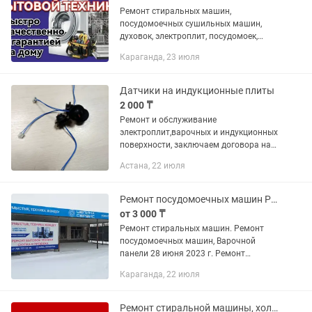
Ремонт стиральных машин,
посудомоечных сушильных машин,
духовок, электроплит, посудомоек,
духовных шкафов, варочных
Караганда, 23 июля
поверхностей. Звоните - Будем рады
помочь Вам! Ремонт бытовой техники
всех марок...
Датчики на индукционные плиты
2 000 ₸
Ремонт и обслуживание
электроплит,варочных и индукционных
поверхности, заключаем договора на
обслуживание и ремонт, выдаём все
Астана, 22 июля
документы.
Ремонт посудомоечных машин Ремонт варочной поверхности
от 3 000 ₸
Ремонт стиральных машин. Ремонт
посудомоечных машин, Варочной
панели 28 июня 2023 г. Ремонт
стиральных машин. Ремонт
Караганда, 22 июля
посудомоечных машин, Варочной
панели ОПИСАНИЕ ТОО "ЦЕЛИНА-
СЕРВИС" Сервис №1 в...
Ремонт стиральной машины, холодильника, пылесоса, посудомоечной машины.