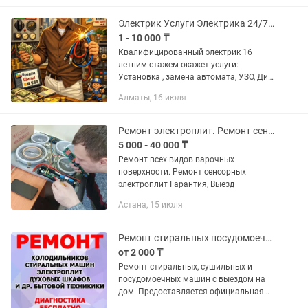
холодильное и барное...
Электрик Услуги Электрика 24/7 Электрик Алматы срочный выезд на дом
1 - 10 000 ₸
Квалифицированный электрик 16
летним стажем окажет услуги:
Установка , замена автомата, УЗО, Диф
автоматов, Электрических счетчиков -
Алматы, 16 июля
Ремонт/Установка розеток,
выключателей, реле всех типов. -...
Ремонт электроплит. Ремонт сенсорных электроплит. Всех видов и марок
5 000 - 40 000 ₸
Ремонт всех видов варочных
поверхности. Ремонт сенсорных
электроплит Гарантия, Выезд
Астана, 15 июля
Ремонт стиральных посудомоечных машин
от 2 000 ₸
Ремонт стиральных, сушильных и
посудомоечных машин с выездом на
дом. Предоставляется официальная
гарантия до 12 месяцев на все виды