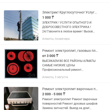
Электрик! Круглосуточно! Услуги Грамотного Электрика ! Недорого !
1 000 ₸
ЭЛЕКТРИК ! УСЛУГИ ОПЫТНОГО И
ДОБРОСОВЕСТНОГО ЭЛЕКТРИКА !
24/7звоните в любое время ! Вызов
электрика по городу Алматы и области
Алматы, позавчера
! Круглосуточно! Квалифицированный
электрик 10 летним стажем окажет...
Ремонт электроплит, газовых плит, Варочных поверхностей
от 3 000 ₸
ВЫЕЗЖАЕМ ВО ВСЕ РАЙОНЫ АЛМАТЫ
САМЫЕ НИЗКИЕ ЦЕНЫ
Профессиональный ремонт
Электроплит Варочных поверхностей и
Алматы, 3 августа
варочных панелей Ведущих мировых
производителей ARISTON, INDESIT,
ZANUSSI, CANDY, ARDO,...
Ремонт электроплит варочных поверхностей
2 000 - 5 000 ₸
Ремонт электроплит Ремонт варочных
поверхностей Ремонт духовых шкафов
Замена запчастей. Выезд на дом!