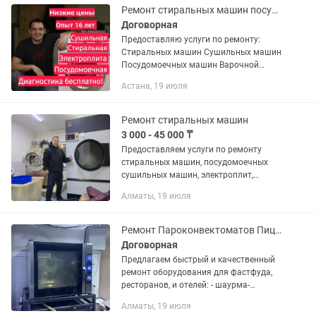
Духовых...
Ремонт стиральных машин посудомоечных машин сушильных машин электроплит
Договорная
Предоставляю услуги по ремонту:
Стиральных машин Сушильных машин
Посудомоечных машин Варочной
поверхности Электроплит
Астана, 19 июля
Микроволновки Пицца печь Духовки
Промышленные оборудование
Электроплит, духовых...
Ремонт стиральных машин
3 000 - 45 000 ₸
Предоставляем услуги по ремонту
стиральных машин, посудомоечных
сушильных машин, электроплит,
духовок, варочных поверхностей,
Алматы, 19 июля
газовых котлов с выездом мастера на
дом. Ремонт бытовой техники....
Ремонт Пароконвектоматов Пицца печей Духовок Электроплит Мармитов Печи
Договорная
Предлагаем быстрый и качественный
ремонт оборудования для фастфуда,
ресторанов, и отелей: - шаурма-
аппараты, электроножи - фритюрницы,
Алматы, 19 июля
грили, жарочные поверхности -