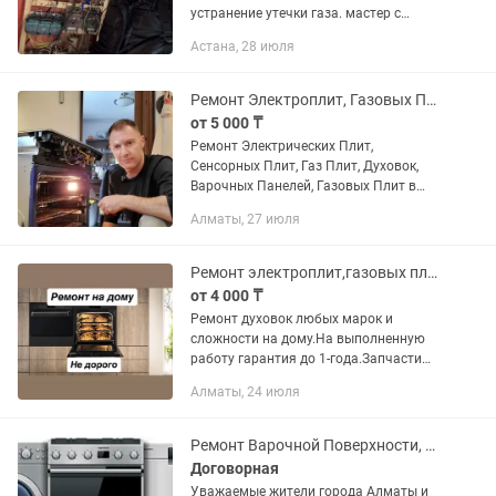
устранение утечки газа. мастер с
опытом Даю Гарантию за работу.
Астана, 28 июля
Скидка постоянным клиентам… Виды
работы: -установка новой...
Ремонт Электроплит, Газовых Плит, Духовок и Варочных Поверхностей
от 5 000 ₸
Ремонт Электрических Плит,
Сенсорных Плит, Газ Плит, Духовок,
Варочных Панелей, Газовых Плит в
Алматы Всех Марок и Моделей.
Алматы, 27 июля
Приедем за 35 минут (выезд на дом).
Официальная Гарантия до 3 лет. Опыт
18...
Ремонт электроплит,газовых плит,духовок и варочных поверхностей в Алматы
от 4 000 ₸
Ремонт духовок любых марок и
сложности на дому.На выполненную
работу гарантия до 1-года.Запчасти
оригинальные 100%,24/7.
Алматы, 24 июля
Ремонт Варочной Поверхности, Духовой Шкаф, Электроплит, Газовых Плит.
Договорная
Уважаемые жители города Алматы и