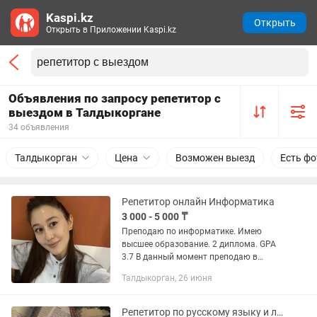
Kaspi.kz
Открыть
Открыть в Приложении Kaspi.kz
Объявления по запросу репетитор с
выездом в Талдыкоргане
34 объявления
Талдыкорган
Цена
Возможен выезд
Есть фо
Репетитор онлайн Информатика
3 000 - 5 000 ₸
Преподаю по информатике. Имею
высшее образование. 2 диплома. GPA
3.7 В данный момент преподаю в
колледже. Если хотите побыстрее
Талдыкорган, 26 июня
дойти до результата, обращайтесь
Репетитор по русскому языку и литературе