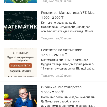
Талдыкорган, 30 июня
байланысты мен түсініксіз
тақырыптарды талқылауға
шақырамын. Қосымша...
Репетитор. Математика. ҰБТ. Мектеп бағдарламасы
1 000 - 3 000 ₸
Көптеген оқушылар қазір
математиканы түсінбейді, бірақ дәл
осы бағытты таңдағысы келеді. Осыған
байланысты мен түсініксіз
Талдыкорган, 30 июня
тақырыптарды талқылауға
шақырамын. Қосымша сабақтарға
мыналар кіреді: 1....
Репетитор по математике
17 500 - 25 000 ₸
Математика енді қиын болмайды!
Күрделі тақырыптарды түсіндіремін, 5–
11 сынып оқушыларына. Бірінші сабақ
тегін. Онлайн/офлайн. Жазылуға
Талдыкорган, 29 июня
асығыңыз – орындар шектеулі!
Обучение. Репетиторство
1 500 - 2 000 ₸
Помощь с домашним заданием онлайн
📚 Помогаем разобраться с
домашними заданиями по школьным