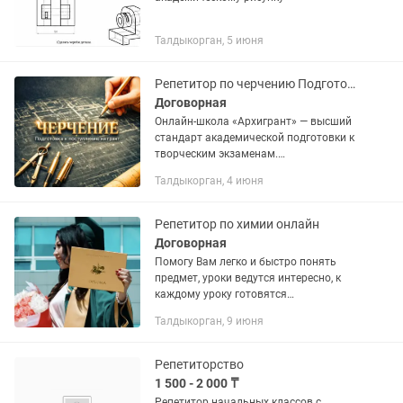
Талдыкорган, 5 июня
Репетитор по черчению Подготовка к поступлению (грант)
Договорная
Онлайн-школа «Архигрант» — высший
стандарт академической подготовки к
творческим экзаменам.
Предоставляем услуги
Талдыкорган, 4 июня
индивидуального онлайн-
репетиторства по черчению для
абитуриентов со всего...
Репетитор по химии онлайн
Договорная
Помогу Вам легко и быстро понять
предмет, уроки ведутся интересно, к
каждому уроку готовятся
индивидуальные задания,
Талдыкорган, 9 июня
разбираются новые темы . О себе :
Окончила Евразийский национальный
университет...
Репетиторство
1 500 - 2 000 ₸
Репетитор начальных классов с