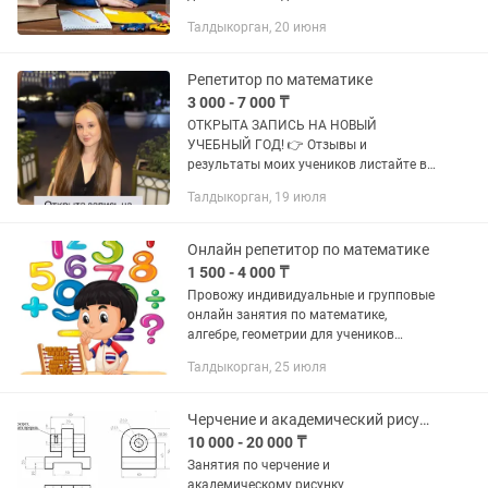
предметам онлайн. Объясняем темы
Талдыкорган, 20 июня
простым языком, показываем решения
и отвечаем на вопросы. ✔ Школа ✔
Понятно...
Репетитор по математике
3 000 - 7 000 ₸
ОТКРЫТА ЗАПИСЬ НА НОВЫЙ
УЧЕБНЫЙ ГОД! 👉 Отзывы и
результаты моих учеников листайте в
карусели Я - Дарья, репетитор по
Талдыкорган, 19 июля
математике. Провожу
индивидуальные, парные, групповые
занятия для учеников 7-11...
Онлайн репетитор по математике
1 500 - 4 000 ₸
Провожу индивидуальные и групповые
онлайн занятия по математике,
алгебре, геометрии для учеников
4,5,6,7,8,9 классов на русском языке
Талдыкорган, 25 июля
обучения. Занятия провожу на
платформе "Zoom". Стоимость...
Черчение и академический рисунок
10 000 - 20 000 ₸
Занятия по черчение и
академическому рисунку