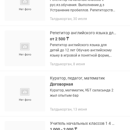
рус.яз.обучения. Выполнение д.з
Устранение пробеллов. Репетиторство
по предметам: математика,рус.язык. М-
Талдыкорган, 30 июля
он Караталл.
Репетитор английского языка для детей до 12 лет
от 2 500 ₸
Репетитор английского языка для
детей до 12 лет Обучаю английскому
языку в игровой и понятной форме,
чтобы ребенку было интересно и
Талдыкорган, 8 июня
комфортно учиться. Занятия проходят
с учетом возраста, уровня и...
Куратор, педагог, математик
Договорная
Куратор, математик, ҰБТ саласында 2
жыл опытым бар
Талдыкорган, 13 июня
Учитель начальных классов 1 4 классов выполнение домашних заданий
1 000 - 2 000 ₸