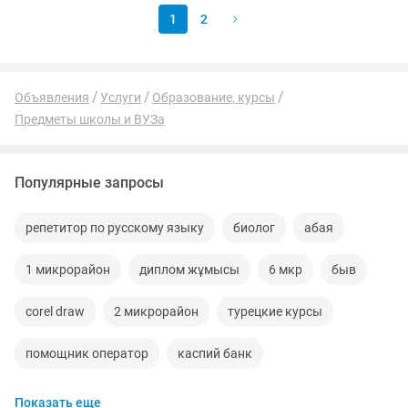
1
2
Объявления
Услуги
Образование, курсы
Предметы школы и ВУЗа
Популярные запросы
репетитор по русскому языку
биолог
абая
1 микрорайон
диплом жұмысы
6 мкр
быв
corel draw
2 микрорайон
турецкие курсы
помощник оператор
каспий банк
Показать еще