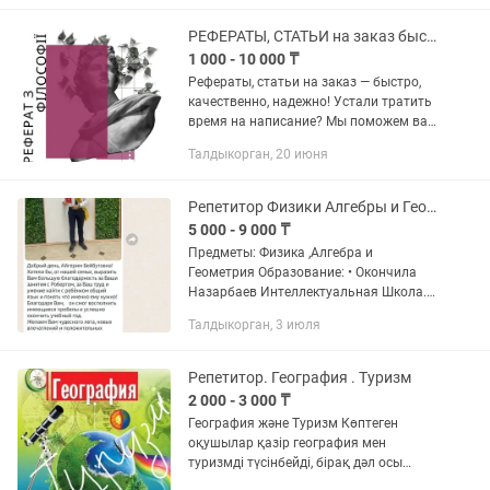
-Индивидуальный подход в...
РЕФЕРАТЫ, СТАТЬИ на заказ быстро, качественно, надежно!
1 000 - 10 000 ₸
Рефераты, статьи на заказ — быстро,
качественно, надежно! Устали тратить
время на написание? Мы поможем вам
сэкономить ваше время и силы!
Талдыкорган, 20 июня
Репетитор Физики Алгебры и Геометрии
5 000 - 9 000 ₸
Предметы: Физика ,Алгебра и
Геометрия Образование: • Окончила
Назарбаев Интеллектуальная Школа. •
Казахский национальный университет
Талдыкорган, 3 июля
им. Аль-Фараби, факультет физики,
специальность – физика. •...
Репетитор. География . Туризм
2 000 - 3 000 ₸
География және Туризм Көптеген
оқушылар қазір география мен
туризмді түсінбейді, бірақ дәл осы
бағытты таңдағысы келеді. Осыған