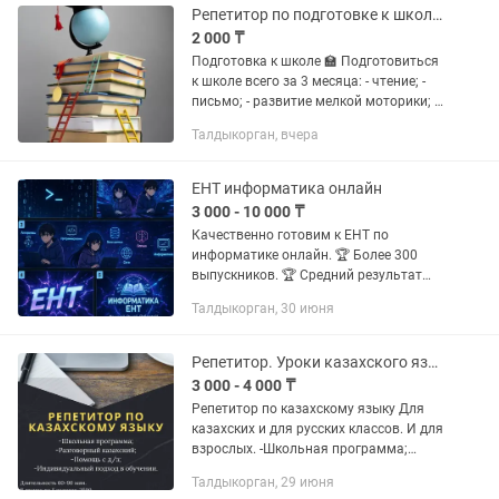
Репетитор по подготовке к школе, репетитор начальных классов
2 000 ₸
Подготовка к школе 🏫 Подготовиться
к школе всего за 3 месяца: - чтение; -
письмо; - развитие мелкой моторики; -
формирование счета ! Опыт работы с
Талдыкорган, вчера
детьми, педагогическое образование.
ЕНТ информатика онлайн
3 000 - 10 000 ₸
Качественно готовим к ЕНТ по
информатике онлайн. 🏆 Более 300
выпускников. 🏆 Средний результат
ЕНТ по информатике: 35–40 баллов из
Талдыкорган, 30 июня
50. 🏆 Средний результат ЕГЭ по
информатике: 85 баллов из 100. 🏆...
Репетитор. Уроки казахского языка.
3 000 - 4 000 ₸
Репетитор по казахскому языку Для
казахских и для русских классов. И для
взрослых. -Школьная программа;
-Разговорный казахский; -Помощь с д/
Талдыкорган, 29 июня
з; -Переводы любой сложности;