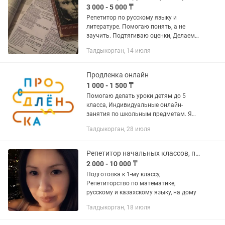
3 000 - 5 000 ₸
Репетитор по русскому языку и
литературе. Помогаю понять, а не
заучить. Подтягиваю оценки, Делаем
домашнюю работу Заполняем
Талдыкорган, 14 июля
пробелы Изучаем структуру эссе/
сочинения без стресса.
Индивидуальный и...
Продленка онлайн
1 000 - 1 500 ₸
Помогаю делать уроки детям до 5
класса, Индивидуальные онлайн-
занятия по школьным предметам. Я
доступно объясню новую тему, разберу
Талдыкорган, 28 июля
сложные задания и помогу выполнить
домашнюю работу. Поддержка и...
Репетитор начальных классов, подготовка к 1-му классу
2 000 - 10 000 ₸
Подготовка к 1-му классу,
Репетиторство по математике,
русскому и казахскому языку, на дому
Талдыкорган, 18 июля