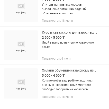
Учитель начальных классов
выполнение домашних заданий
объяснение новых тем
Талдыкорган, 18 июня
Курсы казахского для взрослых и детей. Разговорный казахский за 4 месяца
2 500 - 5 000 ₸
Иной взгляд по изучению казахского
языка
Талдыкорган, 4 июня
Онлайн обучение казахскому языку
3 000 - 4 000 ₸
Хотите,чтобы ваш ребёнок подтянул
оценки в школе или сами мечтаете
свободно говорить на казахском
языке? Предлагаю качественные
Талдыкорган, 18 июня
индивидуальные занятия для детей и
взрослых.Преимущества обучения...