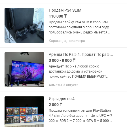
можно покупать через...
Продам PS4 SLIM
110 000 ₸
Продам плойку PS4 SLIM в хорошем
состоянии покупали в прошлом году,
пользовались очень редко Имеется
два джойстика, док станция для самой
Караганда, позавчера
приставки с функцией зарядки
джойстиков Имеется активная...
Аренда Пс Ps 5 4. Прокат Пс ps 5 4 Playstation 5 4
3 000 - 8 000 ₸
Арендует Пс 5 на любой срок с
доставкой до дома и установкой
прямо сейчас ПОЧЕМУ ВЫБИРАЮТ
ИМЕННО НАС ? 1.Широкий
Алматы, 3 августа
ассортимент консолей ПС5-8000 тыс
Сутки АКЦИЯ НА ПС 5 2+1 16.000 тыс
Пс4-5000 тыс...
Игры для пс 4
2 000 ₸
Продам топовые игры для PlayStation
4 / slim / pro без царапин Цена UFC — 7
000 тг RDR 2 — 7 000 тг GTA 5 — 5 000 тг
The Last of Us — 6 000 тг The Last of Us