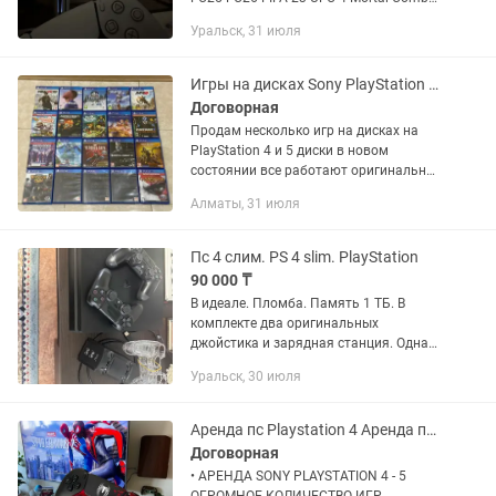
11 Mortal Combat 1 It takes two Spider
Уральск, 31 июля
man Игры постепенно будут
обновляться так что...
Игры на дисках Sony PlayStation 4 5 ps 5 пс 4 GtaV Fc fifa Mk 11 UFC 3 4
Договорная
Продам несколько игр на дисках на
PlayStation 4 и 5 диски в новом
состоянии все работают оригинальные
лицензионные цены на диски разные
Алматы, 31 июля
будут от 5000 до 20000тг Док станция
8к на пс 5 подставка на...
Пс 4 слим. PS 4 slim. PlayStation
90 000 ₸
В идеале. Пломба. Память 1 ТБ. В
комплекте два оригинальных
джойстика и зарядная станция. Одна
игра установлена. Обмен нету!! Район
Уральск, 30 июля
Льва Толстого.
Аренда пс Playstation 4 Аренда пс5 Playstation 5 прокат джойстик
Договорная
• АРЕНДА SONY PLAYSTATION 4 - 5