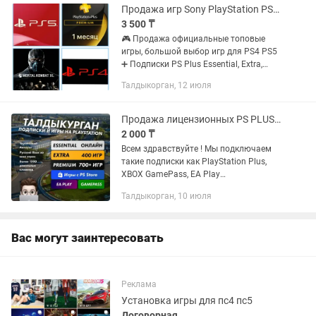
Продажа игр Sony PlayStation PS4 PS5 Подписки Турция Украина PSN Пополнение
3 500 ₸
🎮 Продажа официальные топовые
игры, большой выбор игр для PS4 PS5
➕ Подписки PS Plus Essential, Extra,
Deluxe для PS4, PS5 💵 PSN Пополнение
Талдыкорган, 12 июля
Турция, Украина (Лиры, Гривны) PS4,
PS5 👤 Создания аккаунта...
Продажа лицензионных PS PLUS игр на PS4, PS5 FIFA UFC GTA ПС4 ПС5 FC25 Xbox
2 000 ₸
Всем здравствуйте ! Мы подключаем
такие подписки как PlayStation Plus,
XBOX GamePass, EA Play
Устанавливаем любые игры с PS и
Талдыкорган, 10 июля
XBOX STORE: FC25, WUKONG, ASTRO
BOT, UFC5, MORTAL KOMBAT 1, CALL OF
DUTY...
Вас могут заинтересовать
Реклама
Установка игры для пс4 пс5
Договорная