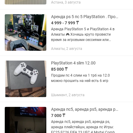
Астана, 3 августа
Part II — 7 000 тг Sons of the...
Аренда ps 5 пс 5 PlayStation . Прокат ps 5 пс 5 пс4 ps4 Плейстейшен аренда
4 999 - 7 999 ₸
Аренда PlayStation 5 и PlayStation 4 в
Алматы 🎮 Хочешь круто провести
время за игровыми сессиями или
поразить друзей на мероприятии?
Алматы, 2 августа
Воспользуйся возможностью
арендовать PlayStation у нас прямо...
PlayStation 4 slim 12.00
85 000 ₸
Продам пс 4 слим на 1 трб на 12.0
можно прошить на ней есть 6 игр
Шымкент, 2 августа
Аренда пс5, аренда ps5, аренда ps, аренда плейстейшн, аренда пс
7 000 ₸
Аренда пс5, аренда ps5, аренда ps,
аренда плейстейшн, аренда пс Игры:
FC25 FC26 FIFA 23 UFC 4 Mortal Combat