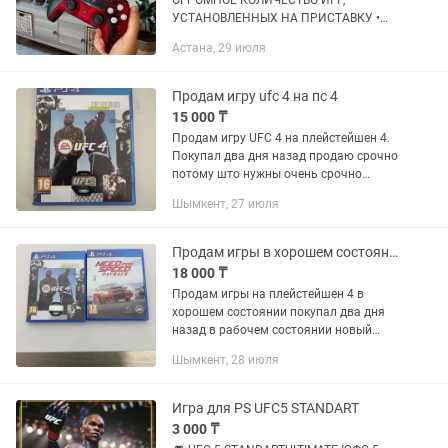
ОГРОМНОЕ КОЛИЧЕСТВО ИГР,
УСТАНОВЛЕННЫХ НА ПРИСТАВКУ •
ДЛЯ ЛЮБОГО ВОЗРАСТА И КОМПАНИИ
Астана, 29 июля
КОНТРОЛЛЕРЫ в отличном состоянии!
• Эксклюзивные акции • GOD OF WAR...
Продам игру ufc 4 на пс 4
15 000 ₸
Продам игру UFC 4 на плейстейшен 4.
Покупал два дня назад продаю срочно
потому што нужны очень срочно
деньги !!!!!!!!!
Шымкент, 27 июля
Продам игры в хорошем состоянии на пс 4
18 000 ₸
Продам игры на плейстейшен 4 в
хорошем состоянии покупал два дня
назад в рабочем состоянии новый
Продам очень срочно !!!!!!
Шымкент, 28 июля
Игра для PS UFC5 STANDART
3 000 ₸