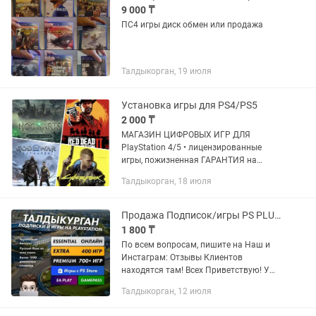
9 000 ₸
ПС4 игры диск обмен или продажа
Талдыкорган, 19 июля
Установка игры для PS4/PS5
2 000 ₸
МАГАЗИН ЦИФРОВЫХ ИГР ДЛЯ
PlayStation 4/5 • лицензированные
игры, пожизненная ГАРАНТИЯ на
онлайн и универсальным играм •
Талдыкорган, 18 июля
работаем по всему KZ • действует red.
Цифровая версия устанавливается
на...
Продажа Подписок/игры PS PLUS PS4 PS5 XBOX/Пополнение кошелька/PSN Донаты
1 800 ₸
По всем вопросам, пишите на Наш и
Инстаграм: Отзывы Клиентов
находятся там! Всех Приветствую! У
нас вы можете взять любую игру на
Талдыкорган, 12 июля
вашу PlayStation и Xbox, а также
приобрести нужную подписку! ...