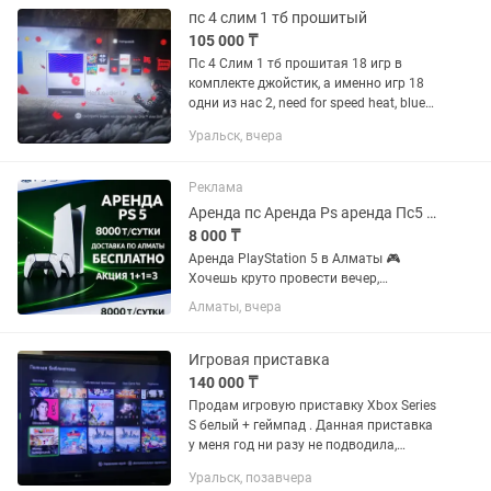
и с большим выбором игр ✨
пс 4 слим 1 тб прошитый
Стоимость...
105 000 ₸
Пс 4 Слим 1 тб прошитая 18 игр в
комплекте джойстик, а именно игр 18
одни из нас 2, need for speed heat, blueys
quest for the gold pen, mortal Kombat xl,
Уральск, вчера
ведьмак 3, outlast trinity, car mechanic...
Реклама
Аренда пс Аренда Ps аренда Пс5 аренда ps5 аренда ps 5 аренда PlayStation
8 000 ₸
Аренда PlayStation 5 в Алматы 🎮
Хочешь круто провести вечер,
устроить игровой марафон или
Алматы, вчера
порадовать друзей на мероприятии?
Арендуй PlayStation 5 у нас — быстро,
удобно и с большим выбором игр!...
Игровая приставка
140 000 ₸
Продам игровую приставку Xbox Series
S белый + геймпад . Данная приставка
у меня год ни разу не подводила,
запускаеться за пару секунд, не
Уральск, позавчера
греется, совершенно безшумная, игры