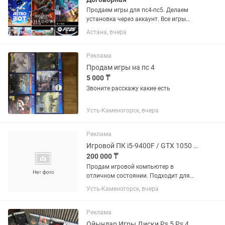
Продаем игры для пс4-пс5. Делаем
установка через аккаунт. Все игры
лицензионные куплены в пс сторе.
Астана, вчера
Напишите нам на или позвоните.
Установка скачивания скачать Ps4
Ps5
Реклама
Продам игры на пс 4
5 000 ₸
Звоните расскажу какие есть
Усть-Каменогорск, вчера
Реклама
Игровой ПК i5-9400F / GTX 1050 Ti / 16 ГБ / SSD HDD
200 000 ₸
Продам игровой компьютер в
отличном состоянии. Подходит для
игр, работы, учебы и повседневных
Усть-Каменогорск, вчера
задач. Характеристики: Intel Core i5-
9400F (6 ядер) NVIDIA GeForce GTX
1050 Ti 4 ГБ 16 ГБ DDR4 SSD...
Реклама
Ойындар Игры Диски Ps 5 Ps 4 . Все для Sony PlayStation Пс 5