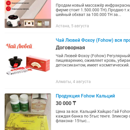
Продам новый массажёр инфракрасный
фирме стоит 1.500.000 ТН).Продаю т.
шейный обхват за 100.000 ТН за...
Астана, 5 августа
Чай Лювей Фохоу (Fohow) вся пр
Договорная
Чай Лювей Фохоу (Fohow) Регулярный прием в пищу полезен для пищевода, способствует
пищеварению, оживляет кровь, убирае
детоксикантом, имеет косметический..
Алматы, 4 августа
Продукция Fohow Кальций
30 000 ₸
Цена за все. Кальций Хайцао Гай Fohow из морских водорослей Люцао. Две открытые банки,
каждая банка по 5тыс тенге. Эликсир феникс fohow oral liquid: Закрытая упаковка внутри 4
флакона- 15тыс...