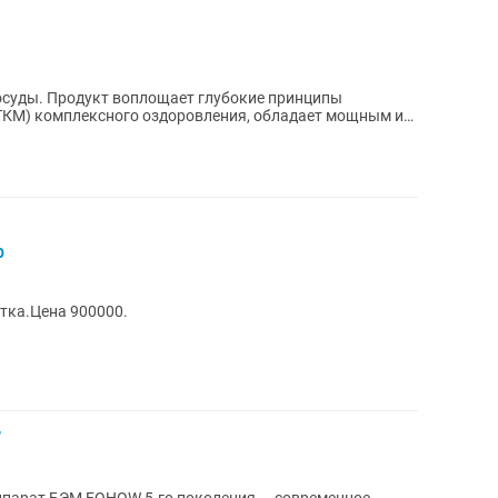
осуды. Продукт воплощает глубокие принципы
ТКМ) комплексного оздоровления, обладает мощным и
..
р
етка.Цена 900000.
W