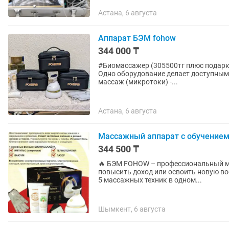
Астана, 6 августа
Аппарат БЭМ fohow
344 000 ₸
#Биомассажер (305500тг плюс подарк
Одно оборудование делает доступным 
массаж (микротоки) -...
Астана, 6 августа
Массажный аппарат с обучением
344 500 ₸
🔥 БЭМ FOHOW – профессиональный масса
повысить доход или освоить новую в
5 массажных техник в одном...
Шымкент, 6 августа