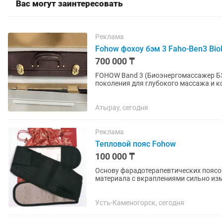
Вас могут заинтересовать
Реклама
Fohow фохоу бэм 3 Faho-Ben3 Bio
700 000 ₸
FOHOW Band 3 (Биоэнергомассажер БЭ
поколения для глубокого массажа и к
сочетает воздействие...
Атырау, сегодня
Реклама
Тепловой пояс Fohow
100 000 ₸
Основу фарадотерапевтических поясо
материала с вкраплениями сильно из
полудрагоценных минералов (в основн
Усть-Каменогорск, сегодня