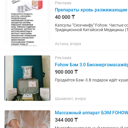
Реклама
Препараты кровь разжижающие
40 000 ₸
Капсулы "Сюэчинфу" Fohow. Чистые с
Тридиционной Китайской Медицины (
очевидным эффектом при гипертонии,.
Астана, вчера
Реклама
Fohow Бэм 3.0 Биоэнергомасажё
900 000 ₸
Продаётся Бэм -3.В подарок идёт куш
Шымкент, вчера
Массажный аппарат БЭМ FOHO
344 000 ₸