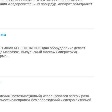
арат БЭМ FOHOW 5-го поколения — современное
ания и оздоровительных процедур. Аппарат объединяет
ажа
ТИФИКАТ БЕСПЛАТНО! Одно оборудование делает
а массажа: - импульсный массаж (микротоки) -
рмо...
я
всего 2 раза
ностью исправен, без повреждений и следов активной