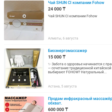
Чай SHUN CI компании Fohow
24 000 ₸
Чай SHUN CI компании Fohow
Алматы, 6 августа
Биоэнергомассажер
15 000 ₸
✨ Забота о здоровье начинается с правильного выбора! Откро
— сочетание традиционной китайской мед
выбирают FOHOW? Натуральный...
Астана, 5 августа
Продам инфракрасный массажёр 
обхват.
600 000 ₸