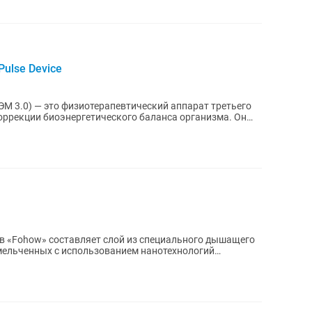
Pulse Device
М 3.0) — это физиотерапевтический аппарат третьего
оррекции биоэнергетического баланса организма. Он
в «Fohow» составляет слой из специального дышащего
мельченных с использованием нанотехнологий
ом...