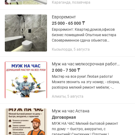
Караганда, позавчера
Услуги : 💡Электрика Установка и
замена розеток, выключателей,...
Евроремонт
25 000 - 65 000 ₸
Евроремонт: Квартир,домов,офисов
бизнес помещений Опытные мастера
Своевременное сдача обьектов
Работаем по договору! А так же можно
Кызылорда, 5 августа
заказать ремонт...
Муж на час мелкосрочная работа плотник электрик сантехник установка!
2 000 - 7 500 ₸
Мастер на все руки! Любая работа!
Можете звонить на эту номер; - сборка,
разборка мелкий ремонт мебели; -
Навеска гардины, зеркала, полки,
Алматы, 5 августа
шкафы, картины, телевизоры, турники -
замена выключателей,...
Муж на час Астана
Договорная
МУЖ НА ЧАС Мелкий бытовой ремонт
по дому — быстро, аккуратно, с
гарантией! Сантехник | Плотник |