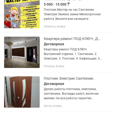
5 000 - 15 000 ₸
Плотник Мастер на час Сантехник
Электрик Замена замки Мелкосрочная
работа Звоните или напишите
Алматы, вчера
Квартира ремонт ПОД КЛЮЧ , Дизайн интерьер,
Договорная
Квартира ремонт ПОД КЛЮЧ.
Внутренний отделка. 1. Сантехник. 2.
Электрик. 3. Плотник. 4. Кафельщик. 5.
Декоративная работа. 6. Малярная
Атырау, вчера
работа. 7. Дверь установка. 8. Ламинат
и Паркет ёлочка. 9. Душ...
Плотник Электрик Сантехник.
Договорная
Делаю работы плотника, электрика,
сантехника. Все виды работ, включая
мелкие. На все работы гарантия
качества. Не надо приглашать разных
Актау, вчера
специалистов! Сделаю все сам!
Алексей.