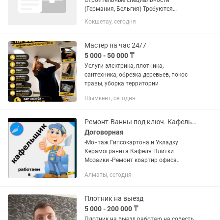
Строительные специальности
(Германия, Бельгия) Требуются
квалифицированные специалисты
Кокшетау, сегодня
строительных профессий: Каменщик –
кладка кирпича, блоков, газобетона,
возведение стен и перегородок. ...
Мастер на час 24/7
5 000 - 50 000 ₸
Услуги электрика, плотника,
сантехника, обрезка деревьев, покос
травы, уборка территории
Шымкент, сегодня
Ремонт-Ванны под ключ. Кафельщик-Гипсокартонщик. МАСТЕР.
Договорная
-Монтаж Гипсокартона и Укладку
Керамогранита Кафеля Плитки
Мозаики -Ремонт квартир офиса
-МАСТЕР-кафельщик плиточник
Алматы, сегодня
штукатур маляр сантехник электрик
плотник.
Плотник на выезд
5 000 - 200 000 ₸
Плотник на выезд работаю на совесть