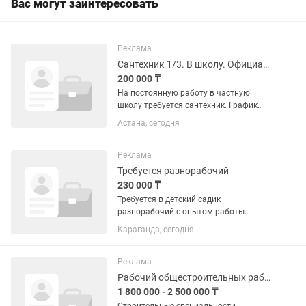
Вас могут заинтересовать
Реклама
Сантехник 1/3. В школу. Официально. Питание. Развозка.
200 000 ₸
На постоянную работу в частную
школу требуется сантехник. График
суточный 1/3. С 8.00 до 8.00. Смены в
Астана, сегодня
июле: 16-20-24 итд. Можете по
календарю рассчитать на какие числа
смены будут...
Реклама
Требуется разнорабочий
230 000 ₸
Требуется в детский садик
разнорабочий с опытом работы
сантехник плотник электрик дворник
Караганда, сегодня
по зданию работы
Реклама
Рабочий общестроительных работ
1 800 000 - 2 500 000 ₸