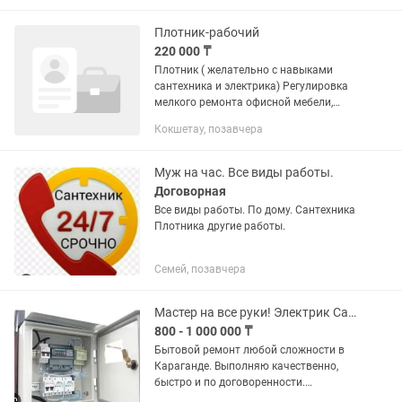
Плотник-рабочий
220 000 ₸
Плотник ( желательно с навыками
сантехника и электрика) Регулировка
мелкого ремонта офисной мебели,
умение работать с дверными блоками
Кокшетау, позавчера
( врезка замков,ремонт ручек ) знание
правил с технически...
Муж на час. Все виды работы.
Договорная
Все виды работы. По дому. Сантехника
Плотника другие работы.
Семей, позавчера
Мастер на все руки! Электрик Сантехник Сварщик Плотник Мебельщик
800 - 1 000 000 ₸
Бытовой ремонт любой сложности в
Караганде. Выполняю качественно,
быстро и по договоренности.
Возможен выезд по городу и область.