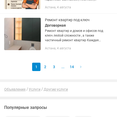
Электрик ✅Починка и установка
Астана, 4 августа
сантехники ⚒️Ремонт бытовой техники
🔌Замена и ремонт розеток,...
Ремонт квартир под ключ
Договорная
Ремонт квартир и домов и офисов под
ключ любой сложности , а также
частичный ремонт квартир Каждая
работа считается по факту , мы не
Астана, 4 августа
берем аvans , клиент оплачивает
только за выполненные работу! Это...
1
2
3
...
14
Объявления
Услуги
Другие услуги
Популярные запросы