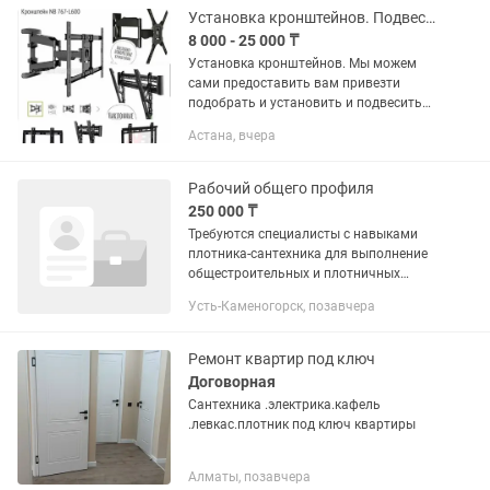
Установка кронштейнов. Подвесить телевизор. Держатель телевизора.
8 000 - 25 000 ₸
Установка кронштейнов. Мы можем
сами предоставить вам привезти
подобрать и установить и подвесить
телевизор. Выполняем мелкие работы
Астана, вчера
по квартире электрика,
сантехника,плотник,ченитель. Мастер
на все...
Рабочий общего профиля
250 000 ₸
Требуются специалисты с навыками
плотника-сантехника для выполнение
общестроительных и плотничных
работ, для поддержания в исправном
Усть-Каменогорск, позавчера
состоянии санитарно - технических
систем в здании Образование:...
Ремонт квартир под ключ
Договорная
Сантехника .электрика.кафель
.левкас.плотник под ключ квартиры
Алматы, позавчера