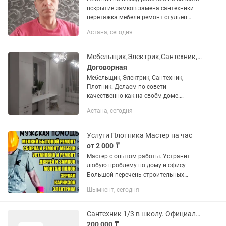
вскрытие замков замена сантехники
перетяжка мебели ремонт стульев
столов
Астана, сегодня
Мебельщик,Электрик,Сантехник,Плотник.
Договорная
Мебельщик, Электрик, Сантехник,
Плотник. Делаем по совети
качественно как на своём доме.
Обрашайтесь 👍☺️. Хабарласыңыздар
Астана, сегодня
келісуге болады.
Услуги Плотника Мастер на час
от 2 000 ₸
Мастер с опытом работы. Устранит
любую проблему по дому и офису
Большой перечень строительных
услуги (электрик, плотник, сантехник)
Шымкент, сегодня
Гарантия качество Звоните в любое
время 24/7 Мастер на все...
Сантехник 1/3 в школу. Официально. Питание, развозка.
200 000 ₸