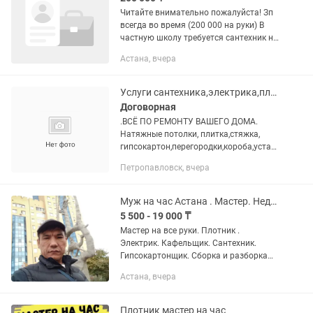
Читайте внимательно пожалуйста! Зп
всегда во время (200 000 на руки) В
частную школу требуется сантехник на
постоянную работу. Опыт работы
Астана, вчера
обязателен!!! (В частности с
фанкойлами) График 1/3...
Услуги сантехника,электрика,плотника,плитка,сбор-разбор, ремонт мебели
Договорная
.ВСЁ ПО РЕМОНТУ ВАШЕГО ДОМА.
Натяжные потолки, плитка,стяжка,
гипсокартон,перегородки,короба,устан
овка и ремонт дверей,ремонт
Петропавловск, вчера
перетяжка, модернизация мягкой и
корпусной мебели,линолеум....
Муж на час Астана . Мастер. Недорого
5 500 - 19 000 ₸
Мастер на все руки. Плотник .
Электрик. Кафельщик. Сантехник.
Гипсокартонщик. Сборка и разборка
мебели. И.т.д. Пишите звоните. Делаем
Астана, вчера
все...работаем
Плотник мастер на час