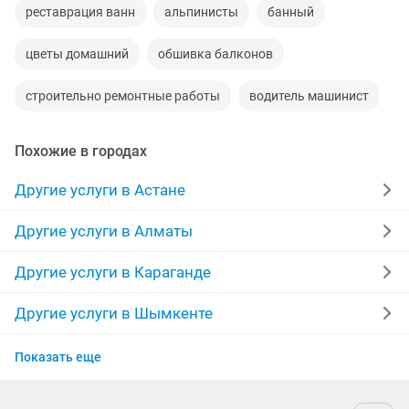
реставрация ванн
альпинисты
банный
цветы домашний
обшивка балконов
строительно ремонтные работы
водитель машинист
Похожие в городах
Другие услуги в Астане
Другие услуги в Алматы
Другие услуги в Караганде
Другие услуги в Шымкенте
Другие услуги в Усть-Каменогорске
Показать еще
Другие услуги в Актау