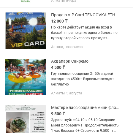
Алматы, вчера
взрослые билеты, вход в Аквапарк на
полный день, со стоимостью каждая:
11500 тг. + 10% скидка на...
Продаю VIP Card TENGOVKA ETHNO
12 000 ₸
По карте действует акция на вход в
бассейн: при покупке одного билета по
купону второй человек проходит
бесплатно. В стоимость входного
Астана, позавчера
билета входят: бассейн; лежаки;
парная.
Аквапарк Санремо
4 500 ₸
Групповые посещение От 50ти детей
заходят по 4500тг Взрослые заходят
бесплатно
Алматы, 5 августа
Мастер класс создание мини флорариума
9 500 ₸
Здравствуйте 04.10 и 05.10 Создание
мини флорариума Продолжительность
1 час Возраст 6+ Стоимость 9.500 тг