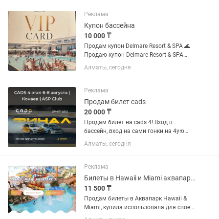
Реклама
Купон бассейна
10 000 ₸
Продам купон Delmare Resort & SPA 🌊
Продаю купон Delmare Resort & SPA
(бассейн/SPA). ✔️ Действующий купон.
Алматы, сегодня
✔️ Отличная возможность отдохнуть
по выгодной цене. 📍 Цена: 10 000
Реклама
Продам билет cads
20 000 ₸
Продам билет на cads 4! Вход в
бассейн, вход на сами гонки на 4ую
трибуну и тех. Парк. И концерт
Алматы, сегодня
Скриптонита
Реклама
Билеты в Hawaii и Miami аквапарк, Ташкентский тракт
11 500 ₸
Продам билеты в Аквапарк Hawaii &
Miami, купила использовала для своей
семьи и есть не использованные