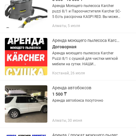
Аренда Моющего пылесоса Karcher
puzzi 8/1 и Пароочистителя Karcher SC-
5 Есть рассрочка KASPI RED. Вы можете
самостоятельно почистить диваны,
Алматы, 5 июля
матрасы , ковры , кухонные уголки ,
стулья , подушки ,...
Аренда моющего пылесоса Karcher
Договорная
Аренда моющего пылесоса Karcher
Puzzi 8/1 с сушкой для чистки мягкой
мебели на сутки. НАШИ
ПРЕИМУЩЕСТВА - Сушка мебели в
Костанай, 26 июля
комплекте. - Предоставляем полный
комплект химии. - Бесплатная
доставка. -...
Аренда автобоксов
1 500 ₸
Аренда автобокса посуточно
Алматы, 30 июня
Аренда / прокат моющего пылесоса керхер / karcher