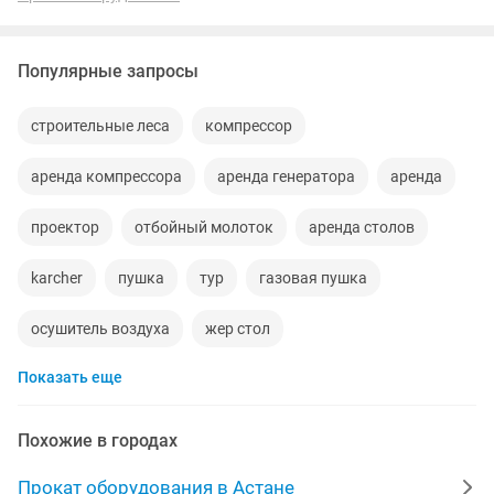
Популярные запросы
строительные леса
компрессор
аренда компрессора
аренда генератора
аренда
проектор
отбойный молоток
аренда столов
karcher
пушка
тур
газовая пушка
осушитель воздуха
жер стол
Показать еще
генератор бензиновый
леса аренда
кислородный концентратор аренда
вышка
Похожие в городах
пароочиститель
моющие пылесосы
лес
Прокат оборудования в Астане