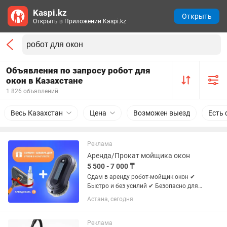
Kaspi.kz
Открыть
Открыть в Приложении Kaspi.kz
Объявления по запросу робот для
окон в Казахстане
1 826 объявлений
Весь Казахстан
Цена
Возможен выезд
Есть 
Реклама
Аренда/Прокат мойщика окон
5 500 - 7 000 ₸
Сдам в аренду робот-мойщик окон ✔
Быстро и без усилий ✔ Безопасно для
высоких этажей ✔ Чистые окна без
Астана, сегодня
разводов 🚚 Бесплатная доставка по
городу! 🎁 средство для окон в подарок
💰 Цена: — 5500...
Реклама