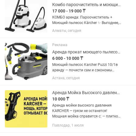
Комбо пароочиститель и моющий пылесос всего за тг в Алматы
17 000 - 19 000 ₸
КОМБО аренда: Пароочиститель +
Моющий пылесос Kärcher ✨ Выгоднее,
чем брать по отдельности. 💰 Тарифы:
Алматы, сегодня
🔹 17 000 тг / сутки — будние дни 🔹 19
000 тг / сутки — выходные дни 🔹
Продление дешевле на 1 000...
Реклама
Аренда прокат моющего пылесоса и пароочиститель
6 000 - 10 000 ₸
Моющий пылесос Karcher Puzzi 10/1в
аренду — почисти сам и сэкономы
Возьми профессиональный моющий
Астана, сегодня
пылесос karcher puzzi0/1 в аренду и
сделай качественную химчистку
самостоятельно, без переплаты за...
Аренда Мойка Высокого давления KARCHER K4
10 000 ₸
Аренда мойки высокого давления
KARCHER — грязи не останется!
Мощная мойка справится с: — плиткой,
фасадом, забором — садовой мебелью,
Павлодар, 1 июля
авто, бассейном — любой въевшейся
грязью и налётом Аренда — 10...