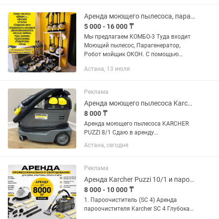
плесень. ...
Аренда моющего пылесоса, парагенератора, робот мойщика окон
5 000 - 16 000 ₸
Мы предлагаем КОМБО-3 Туда входит
Моющий пылесос, Парагенератор,
Робот мойщик ОКОН. С помощью
пылесоса можно почистить диваны,
Астана, 13 июля
матрасы, стулья, ковры✅
Пароочиститель 💨✅ ✅ уничтожит до
99,99% всех...
Реклама
Аренда моющего пылесоса Karcher Puzzi 8/1
8 000 ₸
Аренда моющего пылесоса KARCHER
PUZZI 8/1 Сдаю в аренду
профессиональный моющий пылесос
Астана, сегодня
для глубокой чистки: 🛋 диванов и
мягкой мебели 🛏 матрасов 🚗 салона
автомобиля 🪑 стульев и кресел 💰
Реклама
9000...
Аренда Karcher Puzzi 10/1 и пароочистителя Химчистка парогенератор керхер
8 000 - 10 000 ₸
1. Пароочиститель (SC 4) Аренда
пароочистителя Karcher SC 4 Глубокая
очистка без химии. Подходит для