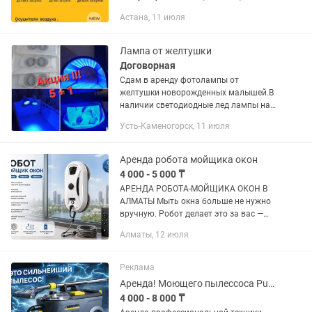
после ремонта или затопления
Астана, 11 июля
квартиры, дома, офисы, склады,
подвалы строительные объекты и...
Лампа от желтушки
Договорная
Сдам в аренду фотолампы от
желтушки новорожденных малышей.В
наличии светодиодные лед лампы на
штативе и лампы кювезы.Быстрый
Усть-Каменогорск, 11 июля
эффект от лечения! Также есть лампы
немецкого производства фирмы...
Аренда робота мойщика окон
4 000 - 5 000 ₸
АРЕНДА РОБОТА-МОЙЩИКА ОКОН В
АЛМАТЫ Мыть окна больше не нужно
вручную. Робот делает это за вас —
безопасно и без разводов. Что вы
Алматы, 12 июля
получаете: Чистые окна без усилий
Безопасность — не нужно...
Реклама
Аренда! Моющего пылессоса Puzzi 10/2, Парогенератора, мойка выс давления
4 000 - 8 000 ₸