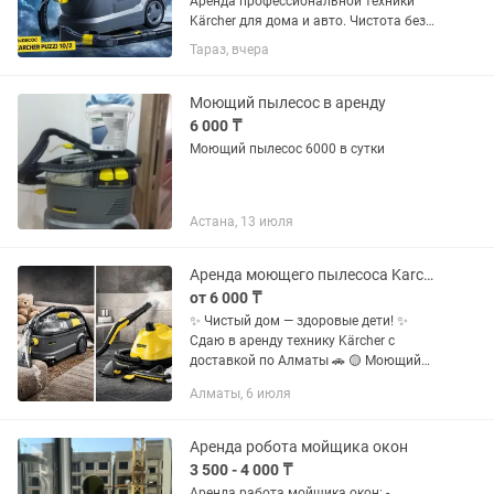
Аренда профессиональной техники
Kärcher для дома и авто. Чистота без
лишней воды и без вреда для
Тараз, вчера
здоровья. Пароочиститель Kärcher SC
4 EasyFix Premium • Удаляет до 99,99%
бактерий • Без химии —...
Моющий пылесос в аренду
6 000 ₸
Моющий пылесос 6000 в сутки
Астана, 13 июля
Аренда моющего пылесоса Karcher
от 6 000 ₸
✨ Чистый дом — здоровые дети! ✨
Сдаю в аренду технику Kärcher с
доставкой по Алматы 🚗 🟡 Моющий
пылесос — 9900 тг ✔ Глубокая чистка
Алматы, 6 июля
диванов и матрасов ✔ Удаление пятен,
пыли и аллергенов ✔ Свежесть...
Аренда робота мойщика окон
3 500 - 4 000 ₸
Аренда работа мойщика окон: -