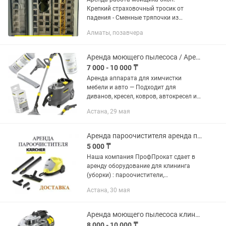
Крепкий страховочный тросик от
падения - Сменные тряпочки из
микрофибры - Обширная область
Алматы, позавчера
применения (окна, душевая кабина,
витражи, зеркала, кафель, плитка,
мрамор,...
Аренда моющего пылесоса / Аренда Karcher 10/1
7 000 - 10 000 ₸
Аренда аппарата для химчистки
мебели и авто — Подходит для
диванов, кресел, ковров, автокресел и
салона авто — Профессиональная
Астана, 29 мая
техника, простая в использовании — В
комплекте: аппарат, средство,...
Аренда пароочистителя аренда парогенератора в Астане
5 000 ₸
Наша компания ПрофПрокат сдает в
аренду оборудование для клининга
(уборки) : пароочистители,
строительные пылесосы, моющий
Астана, 30 мая
пылесос (хим чистка), а так же
оборудование и инструменты для
ремонта в...
Аренда моющего пылесоса клининг
8 000 - 10 000 ₸