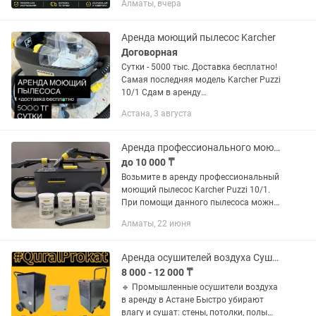
Алматы, вчера
кухни, плитки, ванной, окон. ✔ Удаляет
жир и грязь ✔ Дезинфекция паром ✔
Полный комплект...
Аренда моющий пылесос Karcher
Договорная
Сутки - 5000 тыс. Доставка бесплатно!
Самая последняя модель Karcher Puzzi
10/1 Сдам в аренду
профессиональный моющий пылесос
Астана, 3 августа
Керхер. Очистит вашу мягкую мебель,
матрас, стулья. Прост в...
Аренда профессионального моющего пылесоса Karcher Puzzi 10/1
до 10 000 ₸
Возьмите в аренду профессиональный
моющий пылесос Karcher Puzzi 10/1.
При помощи данного пылесоса можно
с легкостью отчистить пятна на
Алматы, 22 июня
диванах, коврах, стульях, матрасах и
т.д. Стоимость следующая:...
Аренда осушителей воздуха Сушка стен, потолков, полов, помещений
8 000 - 12 000 ₸
🔹 Промышленные осушители воздуха
в аренду в Астане Быстро убирают
влагу и сушат: стены, потолки, полы