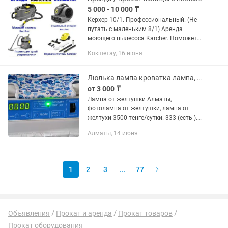
5 000 - 10 000 ₸
Керхер 10/1. Профессиональный. (Не
путать с маленьким 8/1) Аренда
моющего пылесоса Karcher. Поможет
вам химчистить весь мебель диван,
Кокшетау, 16 июня
кресла, матрас, мягкие игрушки итд.
Способ прием.очень...
Люлька лампа кроватка лампа, фотолампа от желтухи Билитест
от 3 000 ₸
Лампа от желтушки Алматы,
фотолампа от желтушки, лампа от
желтухи 3500 тенге/сутки. 333 (есть ).
Билитест есть от 3000 тг. Имеется
Алматы, 14 июня
сертификаты соответствия. В наличии
имеются облучатели ОФТН-03...
1
2
3
...
77
Объявления
Прокат и аренда
Прокат товаров
Прокат оборудования