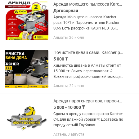
Аренда моющего пылесоса Karcher puzzi 10/1
Договорная
Аренда Моющего пылесоса Karcher
puzzi 10/1 и Пароочистителя Karcher
SC-5 Есть рассрочка KASPI RED. Вы
можете самостоятельно почистить
Алматы, 26 июля
диваны, матрасы , ковры , кухонные
уголки , стулья , подушки ,...
Почистите диван сами. Karcher puzzi в аренду. Диван, салон. Моющий пылесос
5 000 ₸
Химчистка дивана в Алматы стоит от
15 000 тг! Зачем переплачивать?
Возьмите профессиональный моющий
пылесос Karcher Puzzi всего за 5 000 тг
Алматы, 22 июня
на сутки и почистите всё сами!
Идеально подходит для: -...
Аренда парогенератора, пароочиститель, робот мойщик окон
5 000 - 10 000 ₸
Сдаем в аренду парогенератор Karcher
C4, для влажной уборки🫧 Доставка по
городу есть🚚 Глубокая
чистка:Мощный пар удаляет стойкие
Астана, 3 августа
загрязнения, включая жир, грязь,