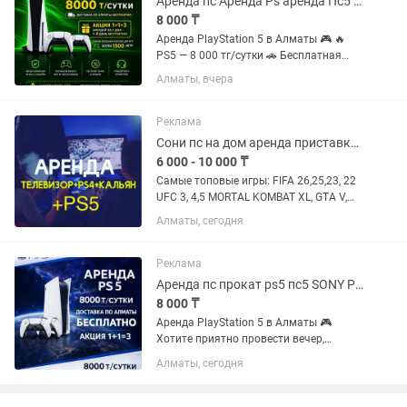
Аренда пс Аренда Ps аренда Пс5 аренда ps5 аренда ps 5 аренда PlayStation
8 000 ₸
Аренда PlayStation 5 в Алматы 🎮 🔥
PS5 — 8 000 тг/сутки 🚗 Бесплатная
доставка по Алматы 🎁 При аренде на
Алматы, вчера
2 суток — 3-и сутки бесплатно! САМАЯ
БОЛЬШАЯ КОЛЛЕКЦИЯ ИГР ТОЛЬКО У
НАС!!! 🔥🔥🔥 1. FIFA 26...
Реклама
Сони пс на дом аренда приставки пс 5 пс 4 sony PlayStation 5аренда тв и пс
6 000 - 10 000 ₸
Самые топовые игры: FIFA 26,25,23, 22
UFC 3, 4,5 MORTAL KOMBAT XL, GTA V,
NFS, Tekken Call of Duty WWI и т д
Алматы, сегодня
Аренда телевизора 3000-4000 тгo
Звонить по номеру +oo Самые
выгодные АКЦИИ: 2+1...
Реклама
Аренда пс прокат ps5 пс5 SONY PlayStation сони плейстейшн на дом
8 000 ₸
Аренда PlayStation 5 в Алматы 🎮
Хотите приятно провести вечер,
устроить игровой марафон или
Алматы, сегодня
порадовать гостей? Предлагаем
аренду PlayStation 5 — удобно, быстро
и с большим выбором игр ✨