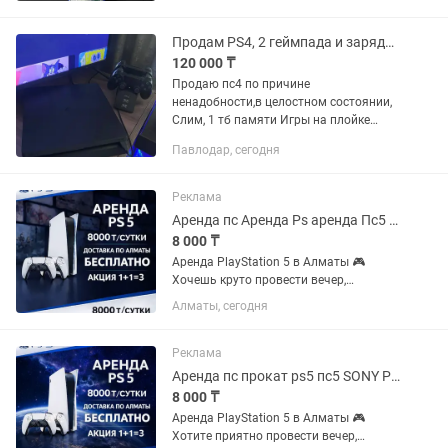
Unbound - 15к 2. Grand Theft Auto 5 - 15к
3. Uncharted...
Продам PS4, 2 геймпада и зарядка к ним в подарок
120 000 ₸
Продаю пс4 по причине
ненадобности,в целостном состоянии,
Слим, 1 тб памяти Игры на плойке
GTA5 FIFA23 UFS4 MORTAL KOMBAT 11
Павлодар, сегодня
ULTIMATE NEED FOR SPEED HOT PURSUI
REMASTERED Также имеются диски с...
Реклама
Аренда пс Аренда Ps аренда Пс5 аренда ps5 аренда ps 5 аренда PlayStation
8 000 ₸
Аренда PlayStation 5 в Алматы 🎮
Хочешь круто провести вечер,
устроить игровой марафон или
Алматы, сегодня
порадовать друзей на мероприятии?
Арендуй PlayStation 5 у нас — быстро,
удобно и с большим выбором игр!...
Реклама
Аренда пс прокат ps5 пс5 SONY PlayStation сони плейстейшн на дом
8 000 ₸
Аренда PlayStation 5 в Алматы 🎮
Хотите приятно провести вечер,