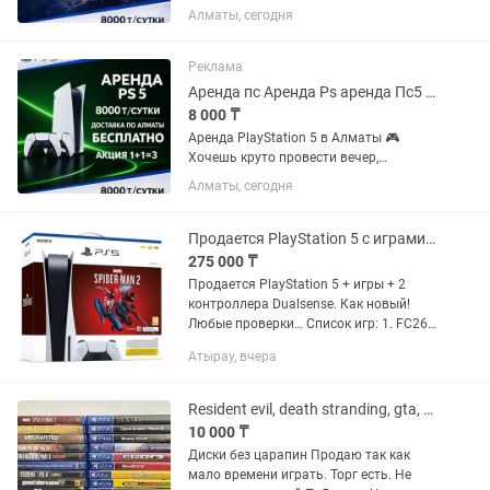
устроить игровой марафон или
Алматы, сегодня
порадовать гостей? Предлагаем
аренду PlayStation 5 — удобно, быстро
и с большим выбором игр ✨
Реклама
Стоимость...
Аренда пс Аренда Ps аренда Пс5 аренда ps5 аренда ps 5 аренда PlayStation
8 000 ₸
Аренда PlayStation 5 в Алматы 🎮
Хочешь круто провести вечер,
устроить игровой марафон или
Алматы, сегодня
порадовать друзей на мероприятии?
Арендуй PlayStation 5 у нас — быстро,
удобно и с большим выбором игр!...
Продается PlayStation 5 с играми и плюс 2 контроллера Dualsense PS5/ПС5
275 000 ₸
Продается PlayStation 5 + игры + 2
контроллера Dualsense. Как новый!
Любые проверки… Список игр: 1. FC26
2. FC25 3. FC24 4. FC23 5. UFC5 6. UFC4
Атырау, вчера
7. Mortal Kombat™ 1 8. Mortal Kombat 11
- Ultimate...
Resident evil, death stranding, gta, uncharted, одни из нас, naruto, паук
10 000 ₸
Диски без царапин Продаю так как
мало времени играть. Торг есть. Не