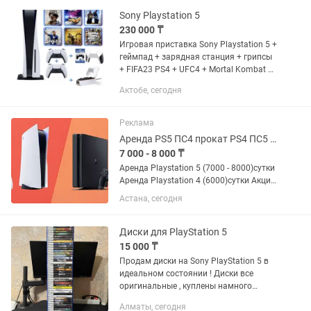
Звонить по номеру +oo Самые
выгодные АКЦИИ: 2+1...
Sony Playstation 5
230 000 ₸
Игровая приставка Sony Playstation 5 +
геймпад + зарядная станция + грипсы
+ FIFA23 PS4 + UFC4 + Mortal Kombat 11
ultimate + GTA5 + Call of duty Cold War +
Актобе, сегодня
Need for speed Heat
Реклама
Аренда PS5 ПС4 прокат PS4 ПС5 Playstation на дом
7 000 - 8 000 ₸
Аренда Playstation 5 (7000 - 8000)сутки
Аренда Playstation 4 (6000)сутки Акция
Ps5 2+1 16000 Предоставим любую
Астана, сегодня
игру доступную на консолях, но при
заказе заранее, достаточно
заказывать за один...
Диски для PlayStation 5
15 000 ₸
Продам диски на Sony PlayStation 5 в
идеальном состоянии ! Диски все
оригинальные , куплены намного
дороже в Marvin ! 1. Need For Speed
Алматы, сегодня