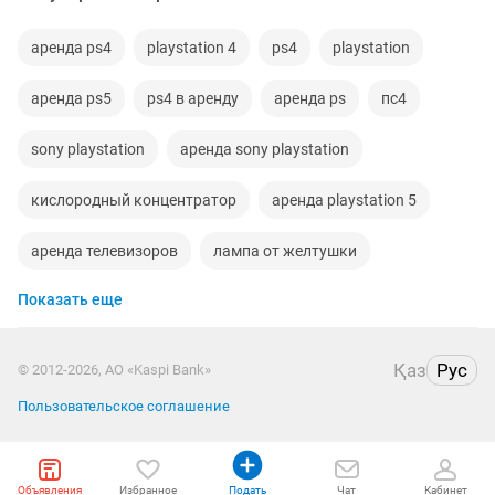
аренда ps4
playstation 4
ps4
playstation
аренда ps5
ps4 в аренду
аренда ps
пс4
sony playstation
аренда sony playstation
кислородный концентратор
аренда playstation 5
аренда телевизоров
лампа от желтушки
Показать еще
ps 5 аренда
фотолампа
playstation 4 аренда
ps 4
прокат sony playstation 4
Қаз
Рус
© 2012-2026, АО «Kaspi Bank»
прокат sony playstation
фотолампа от желтушки
Пользовательское соглашение
аренда
аренда компьютеров
3 2 1
Объявления
Избранное
Подать
Чат
Кабинет