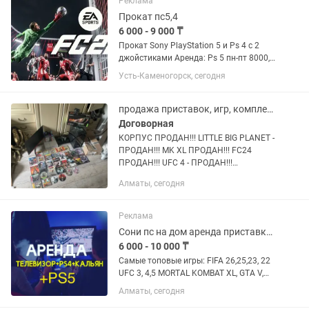
Реклама
Прокат пс5,4
6 000 - 9 000 ₸
Прокат Sony PlayStation 5 и Ps 4 с 2
джойстиками Аренда: Ps 5 пн-пт 8000,
пт-вскр 9000 Ps 4 пн-пт 6000, пт-вскр
Усть-Каменогорск, сегодня
7000 Аренда телевизора 5000
диагональ 48 Доп джойстик 2000тг
Для постоянных...
продажа приставок, игр, комплектующих,
Договорная
КОРПУС ПРОДАН!!! LITTLE BIG PLANET -
ПРОДАН!!! MK XL ПРОДАН!!! FC24
ПРОДАН!!! UFC 4 - ПРОДАН!!!
Playstation 4 - ПРОДАН!!! продаются
Алматы, сегодня
плейстейшен playstation 3: 45000тг
playstation 3 super slim...
Реклама
Сони пс на дом аренда приставки пс 5 пс 4 sony PlayStation 5аренда тв и пс
6 000 - 10 000 ₸
Самые топовые игры: FIFA 26,25,23, 22
UFC 3, 4,5 MORTAL KOMBAT XL, GTA V,
NFS, Tekken Call of Duty WWI и т д
Алматы, сегодня
Аренда телевизора 3000-4000 тгo