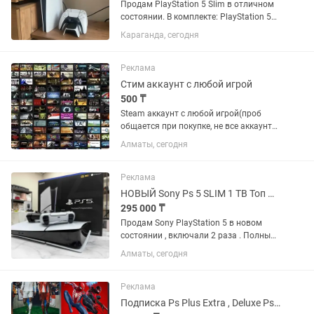
Продам PlayStation 5 Slim в отличном
состоянии. В комплекте: PlayStation 5
Slim 4G 2 оригинальных беспроводных
Караганда, сегодня
геймпада DualSense Зарядная станция
(док-станция) для двух геймпадов
Игры и...
Реклама
Стим аккаунт с любой игрой
500 ₸
Steam аккаунт с любой игрой(проб
общается при покупке, не все аккаунты
по 500) Легит ! АККАУНТЫ НЕ ОБЩИЕ ,
Алматы, сегодня
ЛИЧНЫЕ С Steam Guard ! Есть гарантия
ПОЖИЗНЕННО,если что то случится то
поменяю аккаунт...
Реклама
НОВЫЙ Sony Ps 5 SLIM 1 TB Топ Игры . PlayStation Слим 1 Терабайт
295 000 ₸
Продам Sony PlayStation 5 в новом
состоянии , включали 2 раза . Полный
оригинальный комплект , все провода
Алматы, сегодня
для подключения. + ТОПОВЫЕ ИГРЫ :
FIFA 25 , UFC 5 , MORTAL KOMBAT ,
ASTRO BOT. Приставка...
Реклама
Подписка Ps Plus Extra , Deluxe Ps4/Ps5