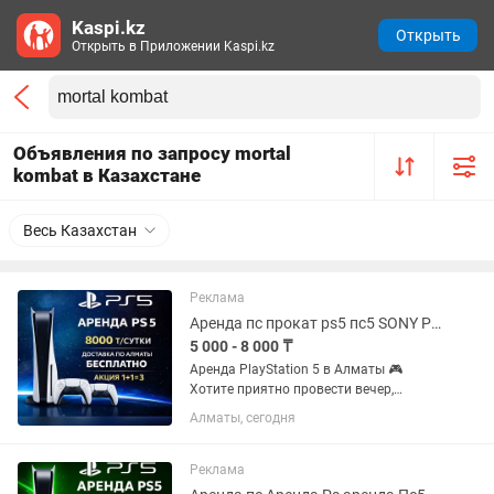
Kaspi.kz
Открыть
Открыть в Приложении Kaspi.kz
Объявления по запросу mortal
kombat в Казахстане
Весь Казахстан
Реклама
Аренда пс прокат ps5 пс5 SONY PlayStation сони плейстейшн на дом
5 000 - 8 000 ₸
Аренда PlayStation 5 в Алматы 🎮
Хотите приятно провести вечер,
устроить игровой марафон или
Алматы, сегодня
порадовать гостей? Предлагаем
аренду PlayStation 5 — удобно, быстро
и с большим выбором игр ✨
Реклама
Стоимость...