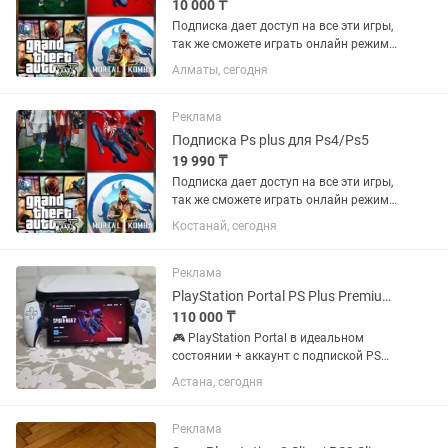
10 000 ₸
Подписка дает доступ на все эти игры,
так же сможете играть онлайн режиме.
Хорошо сэкономитьте если купите
Алматы, сегодня
подписку. Mortal Kombat 1, Cyberpunk
2077, Marvel Spider-Man (2018), Miles
Morales (2020)...
Реклама
Подписка Ps plus для Ps4/Ps5
19 990 ₸
Подписка дает доступ на все эти игры,
так же сможете играть онлайн режиме.
Хорошо сэкономитьте если купите
Костанай, сегодня
подписку. Mortal Kombat 1, Cyberpunk
2077, Marvel Spider-Man (2018), Miles
Morales (2020)...
Реклама
PlayStation Portal PS Plus Premium на год Работает БЕЗ PS5
110 000 ₸
🎮 PlayStation Portal в идеальном
состоянии + аккаунт с подпиской PS
Plus Premium на целый год в придачу!
Астана, сегодня
🔥 Главное: PS5 НЕ НУЖНА! Благодаря
облачному стримингу играете сразу —
нужен только Wi-Fi....
Реклама