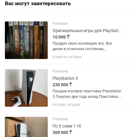
Вас могут заинтересовать
Стоимость...
Реклама
Оригинальные игры для PlaySation 5 / PS5
10 000 ₸
Продаю свою коллекцию игр. Все
диски в отличном состоянии,
использовались очень мало
Алматы, сегодня
(буквально 2–ю-3 раза), без царапин и
повреждений. Все полностью рабочие.
В наличии: Assassin’s Creed Valhalla -...
Реклама
PlayStation 5
230 000 ₸
Продам игровую приставку Playstation
5 Покупал два года назад Приставка и
джойстик полностью в исправном
Астана, сегодня
состоянии Не вскрывалась и на
ремонте не была, все пломбы на месте
Пользовался исключительно...
Реклама
Пс 5 слим 1 тб
300 000 ₸