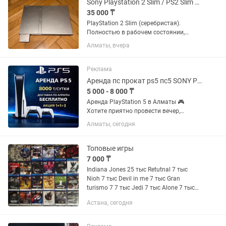
Sony Playstation 2 Slim / PS2 Slim серебристый
35 000 ₸
PlayStation 2 Slim (серебристая).
Полностью в рабочем состоянии,
диски читаются, всё проверено. В
Алматы, вчера
комплекте: •Консоль PS2 Slim •Два
оригинальных джойстика •Блок
питания •Оригинальный...
Реклама
Аренда пс прокат ps5 пс5 SONY PlayStation сони плейстейшн на дом
5 000 - 8 000 ₸
Аренда PlayStation 5 в Алматы 🎮
Хотите приятно провести вечер,
устроить игровой марафон или
Алматы, сегодня
порадовать гостей? Предлагаем
аренду PlayStation 5 — удобно, быстро
и с большим выбором игр ✨
Топовые игры
Стоимость...
7 000 ₸
Indiana Jones 25 тыс Retutnal 7 тыс
Nioh 7 тыс Devil in me 7 тыс Gran
turismo 7 7 тыс Jedi 7 тыс Alone 7 тыс
Atomic 7 тыс Fc 25 7 тыс Spider man 7
Астана, сегодня
тыс Mortal kombat 7 тыс Demons souls 7
тыс Final...