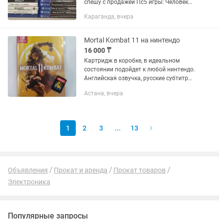
спешу с продажей Пс5 игры: Человек
паук 2 13000 Death stranding 13000
Караганда, вчера
Uncharted 9000 Одни из нас 1 12000
Одни из нас 2...
Mortal Kombat 11 на нинтендо
16 000 ₸
Картридж в коробке, в идеальном
состоянии подойдет к любой нинтендо.
Английская озвучка, русские субтитры
и меню.
Астана, вчера
1
2
3
...
13
Объявления
Прокат и аренда
Прокат товаров
Электроника
Популярные запросы