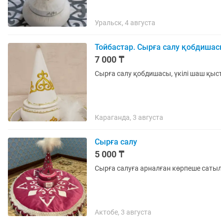
Уральск, 4 августа
Тойбастар. Сырға салу қобдиша
7 000 ₸
Сырға салу қобдишасы, үкілі шаш қы
Караганда, 3 августа
Сырға салу
5 000 ₸
Сырға салуға арналған көрпеше саты
Актобе, 3 августа