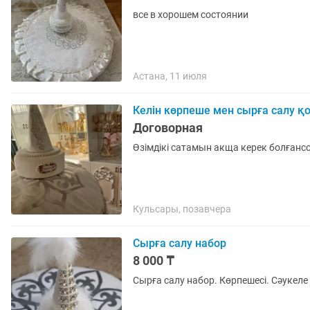
все в хорошем состоянии
Астана, 11 июля
Келін көрпеше мен сырға салу 
Договорная
Өзімдікі сатамын акща керек болғанс
Кульсары, позавчера
Сырға салу набор
8 000 ₸
Сырға салу набор. Көрпешесі. Сәукеле