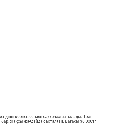
ндінің көрпешесі мен сәукелесі сатылады. 1рет
 бар, жақсы жағдайда сақталған. Бағасы 30 000тг