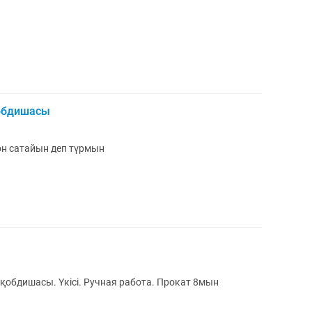
қобдишасы
он сатайын деп түрмын
 қобдишасы. Үкісі. Ручная работа. Прокат 8мын