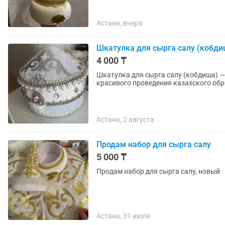
Астана, вчера
Шкатулка для сырга салу (кобди
4 000 ₸
Шкатулка для сырга салу (кобдиша) 
красивого проведения казахского обря
Астана, 2 августа
Продам набор для сырга салу
5 000 ₸
Продам набор для сырга салу, новый
Астана, 31 июля