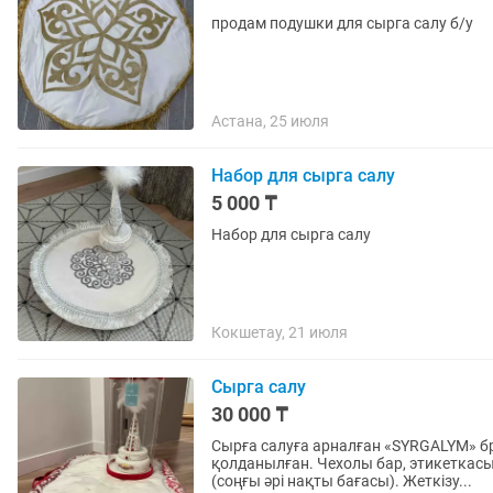
продам подушки для сырга салу б/у
Астана, 25 июля
Набор для сырга салу
5 000 ₸
Набор для сырга салу
Кокшетау, 21 июля
Сырга салу
30 000 ₸
Сырға салуға арналған «SYRGALYM» бре
қолданылған. Чехолы бар, этикеткасы
(соңғы әрі нақты бағасы). Жеткізу...