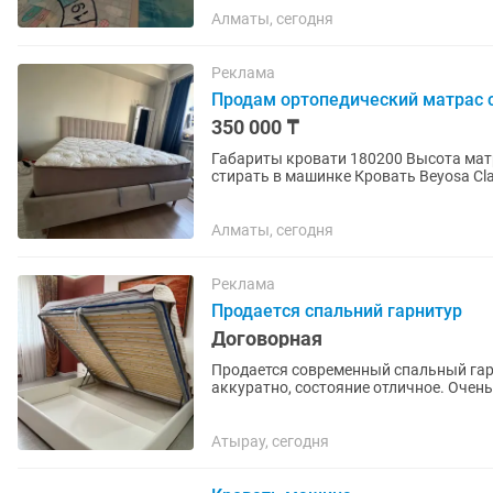
Алматы, сегодня
Реклама
Продам ортопедический матрас 
350 000 ₸
Габариты кровати 180200 Высота мат
стирать в машинке Кровать Beyosa Clai
1,5 года Идеально для...
Алматы, сегодня
Реклама
Продается спальний гарнитур
Договорная
Продается современный спальный гар
аккуратно, состояние отличное. Очен
квартиры или частного дома. В...
Атырау, сегодня