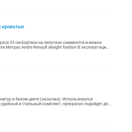
с кроватью
раса 33 см Бортики на липучках снимаются и можно
re Матрас Andre Renault desight fashion В эксплуатации
нитур в белом цвете (экокожа). Использовался
ь удобный и стильный комплект, прекрасно подойдет для