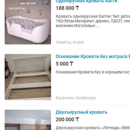
Одноярусная кровать Хагги
188 000 ₸
Кровать одноярусная Хаггис Тип: детс
160/80см Материал: дерево, ЛДСП, текстиль Передний бортик съемный, устанавливается по
желанию Изголовье:...
Алматы, вчера
Основание Кровати без матраса Б
5 000 ₸
Основание Кровати буу в хорошем со
Каскелен, позавчера
Двухъярусный кровать
200 000 ₸
Двухъярусная кровать «Легенда» BB604-604 