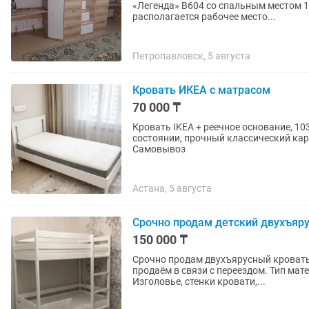
«Легенда» B604 со спальным местом 1900х750. Под спальным местом дл
располагается рабочее место...
Петропавловск, 5 августа
Кровать ИКЕА с матрасом
70 000 ₸
Кровать IKEA + реечное основание, 1
состоянии, прочный классический кар
Самовывоз
Астана, 5 августа
Срочно продам детский двухъяр
150 000 ₸
Срочно продам двухъярусный кровать.
продаём в связи с переездом. Тип материала: дерево Размер спального места: 90х180
Изголовье, стенки кровати,...