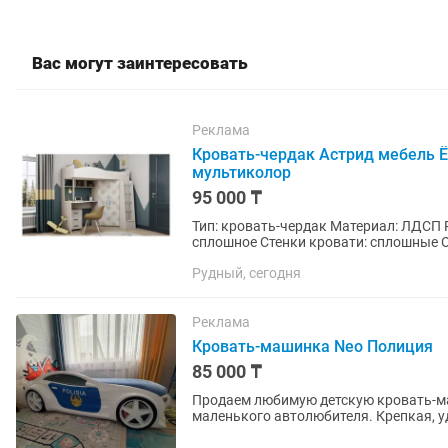
Вас могут заинтересовать
Реклама
Кровать-чердак Астрид мебель Ё
мультиколор
95 000 ₸
Тип: кровать-чердак Материал: ЛДСП 
сплошное Стенки кровати: сплошные О
110,2х169,5х184 см Цвет: белый,...
Рудный, сегодня
Реклама
Кровать-машинка Neo Полиция
85 000 ₸
Продаем любимую детскую кровать-машину Neo «П
маленького автолюбителя. Крепкая, 
украшением детской...