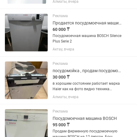
Алматы, вчера
Реклама
Продается посудомоечная машина BOSCH Silence Plus Serie 2
60 000 ₸
Посудомоечная машина BOSCH Silence
Plus Serie 2
Актау, вчера
Реклама
посудомойка , продам посудомойку , посудомоечная машина
30 000 ₸
в хорошем состоянии работает марка
Haier как на фото видно техника
встроенный
Алматы, вчера
Реклама
Посудомоечная машина BOSCH
95 000 ₸
Продам фирменную посудомоечную
машину BOSCH на 12 персон. Бош