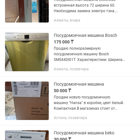
встроенная высота 72 ширина 60.
Необходима замена электро тэна.
Возможен торг!
Алматы, вчера
Посудомоечная машина Bosch
175 000 ₸
Продаю полноразмерную
посудомоечную машину Bosch
SMS44DI01T. Характеристики: Ширина:
60 см Программы: 4 режима
Алматы, позавчера
(Интенсивный 70°C, Авто 45-65°C, Эко
50°C, Быстрая 45°C). Функции:
Половинная загрузка...
Посудомоечная машина
50 000 ₸
Продам новую посудомоечную
машину "Hansa" в коробке, цвет белый.
Компактная.В магазинах стоит от
80000тг
Астана, позавчера
Посудомоечная машина beko
30 000 ₸