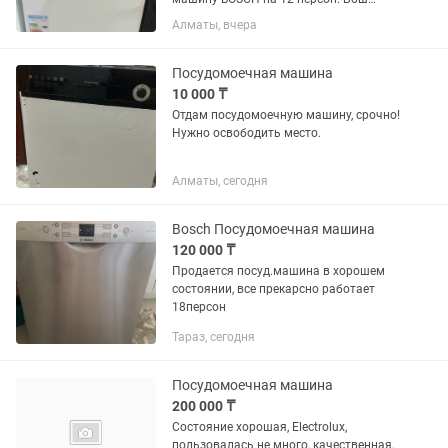
настоящий- не Китай. Состояние
Алматы, вчера
идеальное. Пользовались совсем не
много. Новая стоит 365000 тг.
Включает в себя 5 режимов мойки с...
Посудомоечная машина
10 000 ₸
Отдам посудомоечную машину, срочно!
Нужно освободить место.
Алматы, сегодня
Bosch Посудомоечная машина
120 000 ₸
Продается посуд.машина в хорошем
состоянии, все прекарсно работает
18персон
Тараз, сегодня
Посудомоечная машина
200 000 ₸
Состояние хорошая, Electrolux,
пользовалась не много, качественная,