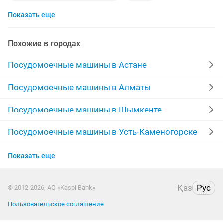
Показать еще
компактный
bosch
посудамоечная машина
машина отличной состояние
Похожие в городах
посудомоечная машина hansa
Посудомоечные машины в Астане
посудомоечная машинп
стоит
Посудомоечные машины в Алматы
hansa посудомоечная
посудамоечная
Посудомоечные машины в Шымкенте
встраиваемая посудомоечная
Посудомоечные машины в Усть-Каменогорске
Посудомоечные машины в Актобе
посудомоичная машина
посудомоечная indesit
Показать еще
Посудомоечные машины в Актау
марка
bosh
коробка
корзину
beko
Қаз
Рус
© 2012-2026, АО «Kaspi Bank»
Посудомоечные машины в Уральске
посудомоечная машина bosh
whirlpool
тел
Пользовательское соглашение
внутренняя
машина на запчасти
beko машина