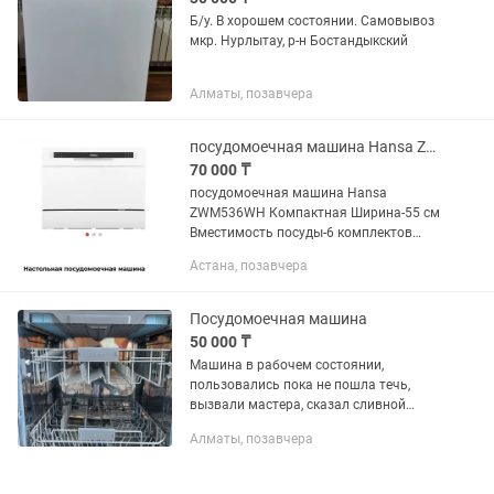
Б/у. В хорошем состоянии. Самовывоз
мкр. Нурлытау, р-н Бостандыкский
Алматы, позавчера
посудомоечная машина Hansa ZWM536WH
70 000 ₸
посудомоечная машина Hansa
ZWM536WH Компактная Ширина-55 см
Вместимость посуды-6 комплектов
Кол-во программ мойки-6 Тип
Астана, позавчера
управления-Электронное Потребление
воды за цикл-6,5 л Макс.
потребляемая...
Посудомоечная машина
50 000 ₸
Машина в рабочем состоянии,
пользовались пока не пошла течь,
вызвали мастера, сказал сливной
шланг, поменяли, не помогло. Второй
Алматы, позавчера
раз не стали вызывать, лишние деньги
платить. Решили купить новую....