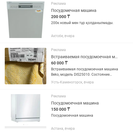
Реклама
Посудомечная машина
200 000 ₸
200к новый мен тұр қолданылмады.
Актобе, вчера
Реклама
Встраиваемая посудомоечная машина Beko
60 000 ₸
Встраиваемая посудомоечная машина
Beko, модель DIS25010. Состояние
отличное- пользовались пару раз.
Усть-Каменогорск, вчера
Полностью запакована- готова к
транспортировке.
Реклама
Посудомоечная машина
150 000 ₸
Посудомоечная машина
Астана, вчера