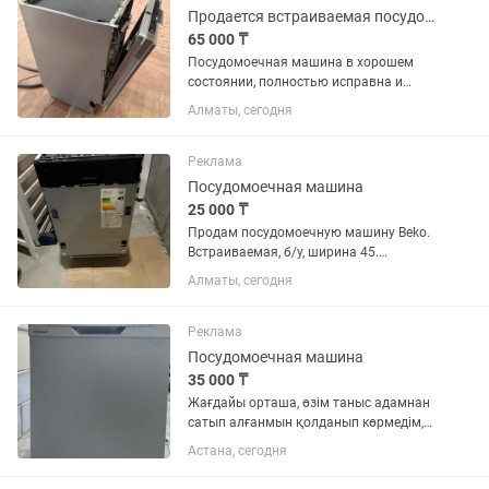
Продается встраиваемая посудомоечная машина Midea MDWB-6018TF
65 000 ₸
Посудомоечная машина в хорошем
состоянии, полностью исправна и
готова к эксплуатации. Работает тихо,
Алматы, сегодня
без нареканий. Характеристики:
Модель: Midea MDWB-6018TF
Встраиваемая, ширина 60 см ...
Реклама
Посудомоечная машина
25 000 ₸
Продам посудомоечную машину Beko.
Встраиваемая, б/у, ширина 45.
Самовывоз из Бостандыкского района.
Алматы, сегодня
Реклама
Посудомоечная машина
35 000 ₸
Жағдайы орташа, өзім таныс адамнан
сатып алғанмын қолданып көрмедім,
өйткені маған жаңа машина сыйлыққа
Астана, сегодня
келді. Сол себепті сатып жатырмын