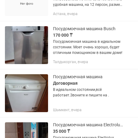
удобная машина, на 12 персон, размер
6060
Астана, вчера
Посудомоечная машина Busch
170 000 ₸
Посудомоечная машина в идеальном
состоянии. Моет очень хорошо, будет
отличным помощником в вашем доме!
Талдыкорган, вчера
Посудомоечная машина
Договорная
В идеальном состоянии,всё
работает.Звоните и пишите на .
Шымкент, вчера
Посудомоечная машина Electrolux встроенная высота 72 ширина 60
35 000 ₸
Посудомоечная машина Electrolux