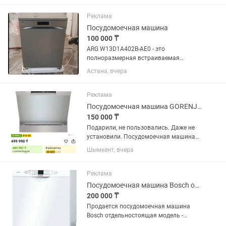
Реклама
Посудомоечная машина
100 000 ₸
ARG W13D1A402B-AE0 - это
полноразмерная встраиваемая
посудомоечная машина, которая
Астана, вчера
станет незаменимым помощником на
вашей кухне, обеспечивая
эффективную и бережную мойку
Реклама
посуды. † Особенности: -...
Посудомоечная машина GORENJE GS643D90X
150 000 ₸
Подарили, не пользовались. Даже не
установили. Посудомоечная машина
GORENJE. Особенности: - Вместимость
Шымкент, вчера
16 комплектов — идеально подходит
для больших семей и дружеских
встреч. - Класс...
Реклама
Посудомоечная машина Bosch отдельно стоящая
200 000 ₸
Продается посудомоечная машина
Bosch отдельностоящая модель -
SMS53L02ME