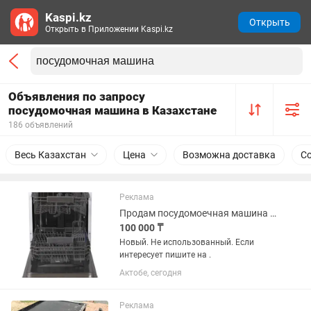
Kaspi.kz
Открыть
Открыть в Приложении Kaspi.kz
Объявления по запросу
посудомочная машина в Казахстане
186 объявлений
Весь Казахстан
Цена
Возможна доставка
С
Реклама
Продам посудомоечная машина новый.
100 000 ₸
Новый. Не использованный. Если
интересует пишите на .
Актобе, сегодня
Реклама