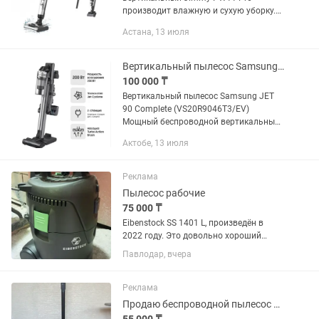
производит влажную и сухую уборку.
Модель поддерживает функцию сбора
Астана, 13 июля
жидкости. Мощное всасывание
обеспечивает глубокую очистку
поверхностей от сухих...
Вертикальный пылесос Samsung JET 90 Complete (VS20R9046T3/EV)
100 000 ₸
Вертикальный пылесос Samsung JET
90 Complete (VS20R9046T3/EV)
Мощный беспроводной вертикальный
пылесос для быстрой и эффективной
Актобе, 13 июля
уборки дома. Отлично подходит для
ковров, плитки, ламината и мягкой...
Реклама
Пылесос рабочие
75 000 ₸
Eibenstock SS 1401 L, произведён в
2022 году. Это довольно хороший
немецкий строительный пылесос
Павлодар, вчера
класса L для сухой и влажной уборки.
Основные характеристики: Мощность
двигателя: до 1250 Вт Бак:...
Реклама
Продаю беспроводной пылесос LeBot