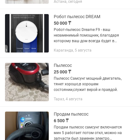
Астана, сегодня
сухой уборки салона автомобиля,
точечной очистки мягкой мебели,
ковриков, щелей и других небольших...
Робот пылесос DREAM
50 000 ₸
Робот-пылесос Dreame F9 - ваш
незаменимый помощник, благодаря
которому ваш дом всегда будет в
чистоте. Данная модель с легкостью
Караганда, 5 августа
справится с пылью на полу, шерстью
животных, волосами и прочим
мелким...
Пылесос
25 000 ₸
Пылесос Самсунг мощный двигатель,
тянет хорошо,в хорошем
состоянии,служит верой и правдой.
Тараз, 4 августа
Продам пылесос
6 500 ₸
Продам пылесос самсунг включается
мин 5 работает потом откл, можно на
запчасти был заменен электро