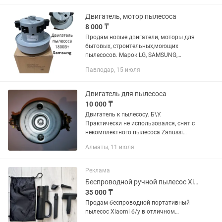
воды на 900 мл и бак для...
Двигатель, мотор пылесоса
8 000 ₸
Продам новые двигатели, моторы для
бытовых, строительных,моющих
пылесосов. Марок LG, SAMSUNG,
BOSCH, KARCHER, PHILIPS, TOMAS.
Павлодар, 15 июля
Недорого. Цены узнавайте по телефону
доставка по городу бесплатно
Двигатель для пылесоса
10 000 ₸
Двигатель к пылесосу. Б\У.
Практически не использовался, снят с
некомплектного пылесоса Zanussi
ZAN3242, мощностью1400Вт. 7000 тг.
Алматы, 11 июля
Реклама
Беспроводной ручной пылесос Xiaomi MJXCQ01QW / Для авто и дома
35 000 ₸
Продам беспроводной портативный
пылесос Хiaomi б/у в отличном
состоянии. Идеальное решение для