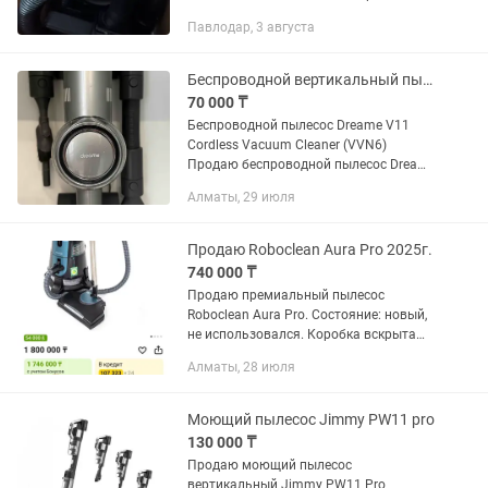
двигатель на новый.
Павлодар, 3 августа
Беспроводной вертикальный пылесос Dreame
70 000 ₸
Беспроводной пылесос Dreame V11
Cordless Vacuum Cleaner (VVN6)
Продаю беспроводной пылесос Dreame
V11 в отличном состоянии. Лёгкий,
Алматы, 29 июля
мощный и очень удобный для
ежедневной уборки квартиры.
Основные...
Продаю Roboclean Aura Pro 2025г.
740 000 ₸
Продаю премиальный пылесос
Roboclean Aura Pro. Состояние: новый,
не использовался. Коробка вскрыта
только для проверки. Полный
Алматы, 28 июля
комплект: все насадки, шланги,
зарядка, инструкция и...
Моющий пылесос Jimmy PW11 pro
130 000 ₸
Продаю моющий пылесос
вертикальный Jimmy PW11 Pro