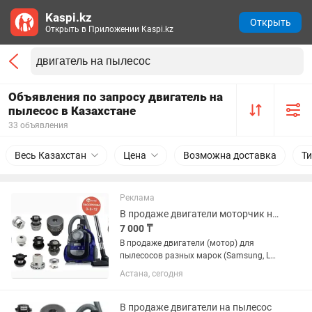
Kaspi.kz
Открыть
Открыть в Приложении Kaspi.kz
Объявления по запросу двигатель на
пылесос в Казахстане
33 объявления
Весь Казахстан
Цена
Возможна доставка
Т
Реклама
В продаже двигатели моторчик на пылесос рассрочка
7 000 ₸
В продаже двигатели (мотор) для
пылесосов разных марок (Samsung, LG,
Karcher, Thomas (Томас) Philips, Dyson
Астана, сегодня
Alfatec Ametek Bosch Domel Electrolux
Poletron SKL AEG (Аег) Bosch (Бош)
Siemens (Сименс)...
В продаже двигатели на пылесос