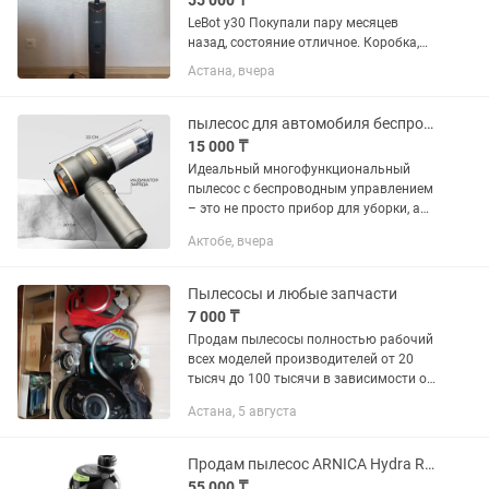
55 000 ₸
LeBot y30 Покупали пару месяцев
назад, состояние отличное. Коробка,
зарядка, инструкция имеется.
Астана, вчера
Основные преимущества: Мощный
двигатель нового поколения —
стабильно всасывает пыль, волосы и
пылесос для автомобиля беспроводной мощный
шерсть...
15 000 ₸
Идеальный многофункциональный
пылесос с беспроводным управлением
– это не просто прибор для уборки, а
настоящий помощник! Он обеспечит
Актобе, вчера
чистоту в автомобиле и доме, продает
технику от пыли, разожжет...
Пылесосы и любые запчасти
7 000 ₸
Продам пылесосы полностью рабочий
всех моделей производителей от 20
тысяч до 100 тысячи в зависимости от
производителя и мощности
Астана, 5 августа
мешковы,стаканы пылесосы с влажной
уборкой, моющие Запчасти бу и...
Продам пылесос ARNICA Hydra Rain
55 000 ₸