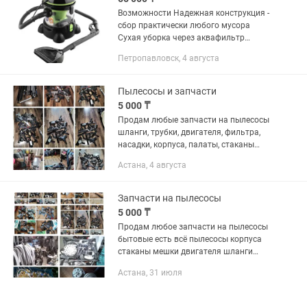
Возможности Надежная конструкция -
сбор практически любого мусора
Сухая уборка через аквафильтр
Влажная уборка Уничтожение до
Петропавловск, 4 августа
99,99% частиц пыли и грязи с
помощью запатентованной системой
фильтрации...
Пылесосы и запчасти
5 000 ₸
Продам любые запчасти на пылесосы
шланги, трубки, двигателя, фильтра,
насадки, корпуса, палаты, стаканы
мусоросборочные,шнуры с
Астана, 4 августа
катушками,и,т,д пылесосы на каждую
деталь своя цена уточняите пишите
на...
Запчасти на пылесосы
5 000 ₸
Продам любое запчасти на пылесосы
бытовые есть всё пылесосы корпуса
стаканы мешки двигателя шланги
катушки смоткт шнура трубки насадки
Астана, 31 июля
и,т,д скидывайте фото пылесоса и
запчаст которая интересует...