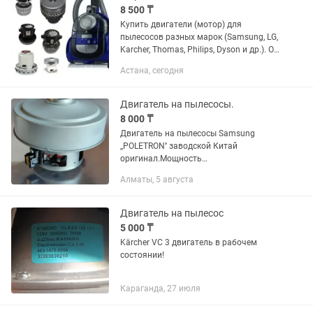
8 500 ₸
Купить двигатели (мотор) для
пылесосов разных марок (Samsung, LG,
Karcher, Thomas, Philips, Dyson и др.). От
9000тг до 30000 тг Чтобы подобрать
Астана, сегодня
двигатель пылесоса, необходимо
замерить высоту мотора...
Двигатель на пылесосы.
8 000 ₸
Двигатель на пылесосы Samsung
,,POLETRON'' заводской Китай
оригинал.Мощность
1400Вт/1600/1800/2000Вт. Подходят и
Алматы, 5 августа
на другие фирмы производителей
пылесосов.
Двигатель на пылесос
5 000 ₸
Kärcher VC 3 двигатель в рабочем
состоянии!
Караганда, 27 июля