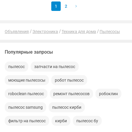
1
2
Объявления
Электроника
Техника для дома
Пылесосы
Популярные запросы
пылесос
запчасти на пылесос
моющие пылесосы
робот пылесос
roboclean пылесос
ремонт пылесосов
робоклин
пылесос samsung
пылесос кирби
фильтр на пылесос
кирби
пылесос бу