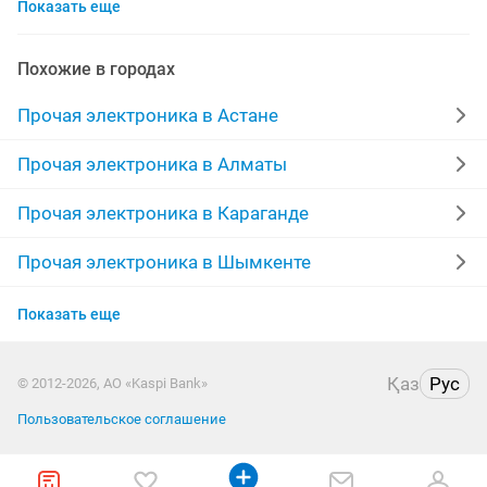
Показать еще
плафоны
аккумулятор
автоматическое
дрели
проектор
шнур
весы электронные
Похожие в городах
фонарь
трансформаторы
адаптер
розетки
Прочая электроника в Астане
блок питания
цен
станции
инверторы
Прочая электроника в Алматы
терминалы
кнопки
термометр
лазерный
Прочая электроника в Караганде
hdmi
лазерная указка
реле
сетевой
Прочая электроника в Шымкенте
Прочая электроника в Усть-Каменогорске
Показать еще
Прочая электроника в Актобе
Қаз
Рус
© 2012-2026, АО «Kaspi Bank»
Прочая электроника в Актау
Пользовательское соглашение
Прочая электроника в Павлодаре