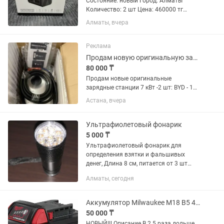
Состояние: новый Город: Алматы
Количество: 2 шт Цена: 460000 тг
(торг) Характеристики: Мощность:
Алматы, вчера
1500W Ёмкость: 1280Wh Аккумулятор:
LiFePO4 Выходы: 220В, USB, Type C
Функции: ИБП, беспроводная...
Реклама
Продам новую оригинальную зарядную станцию 7 кВт
80 000 ₸
Продам новые оригинальные
зарядные станции 7 кВт -2 шт: BYD - 1
шт, Deepal - 1 шт. Доставка по городу
Астана, вчера
Цена за шт
Ультрафиолетовый фонарик
5 000 ₸
Ультрафиолетовый фонарик для
определения взятки и фальшивых
денег, Длина 8 см, питается от 3 шт
батареек ААА. Батарейки в комплект
Алматы, сегодня
не входят. Днём также хорошо светит.
Не забудьте, что жадность...
Аккумулятор Milwaukee M18 B5 4932430483 Li-Ion 5 А
50 000 ₸
НОВЫЙ!!! Описание В 2.5 раза дольше