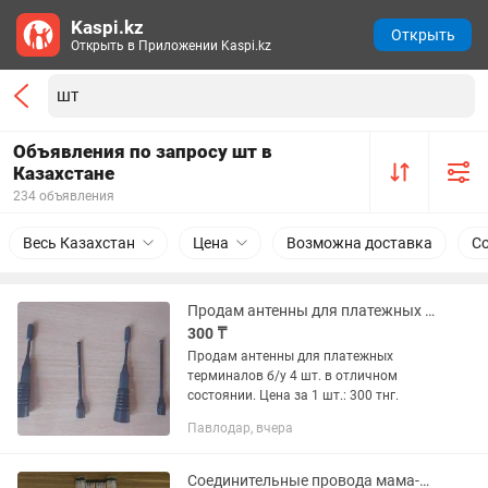
Kaspi.kz
Открыть
Открыть в Приложении Kaspi.kz
Объявления по запросу шт в
Казахстане
234 объявления
Весь Казахстан
Цена
Возможна доставка
С
Продам антенны для платежных терминалов б/у 4 шт. в отличном состоянии.
300 ₸
Продам антенны для платежных
терминалов б/у 4 шт. в отличном
состоянии. Цена за 1 шт.: 300 тнг.
Павлодар, вчера
Соединительные провода мама-папа 25 шт.