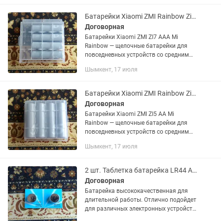
Перезаряжаемая литий-ионная
батарея...
Батарейки Xiaomi ZMI Rainbow Zi7 AAA LR03 4 шт. В упаковке Оригинал
Договорная
Батарейки Xiaomi ZMI ZI7 AAA Mi
Rainbow — щелочные батарейки для
повседневных устройств со средним
уровнем потребления
Шымкент, 17 июля
энергии:беспроводная клавиатура,
мышь, электронные весы, фонарики,...
Батарейки Xiaomi ZMI Rainbow Zi5 AA LR06 4 шт. В упаковке Оригинал
Договорная
Батарейки Xiaomi ZMI ZI5 AA Mi
Rainbow — щелочные батарейки для
повседневных устройств со средним
уровнем потребления
Шымкент, 17 июля
энергии:беспроводная клавиатура,
мышь, электронные весы, фонарики,...
2 шт. Таблетка батарейка LR44 A76 AG13 357 для гигрометра инкубатор
Договорная
Батарейка высококачественная для
длительной работы. Отлично подойдет
для различных электронных устройств
— игрушки, часы, фотоаппараты,