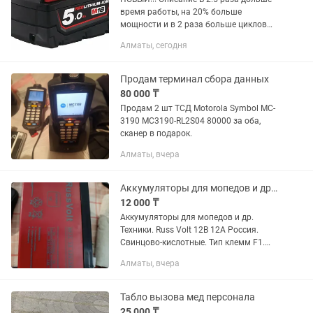
время работы, на 20% больше
мощности и в 2 раза больше циклов
подзарядки по сравнению с другими Li-
Алматы, сегодня
Ion технологиями и предыдущими
Milwaukee® аккумуляторными...
Продам терминал сбора данных
80 000 ₸
Продам 2 шт ТСД Motorola Symbol MC-
3190 MC3190-RL2S04 80000 за оба,
сканер в подарок.
Алматы, вчера
Аккумуляторы для мопедов и др. Техники. Russ Volt 12B 12A
12 000 ₸
Аккумуляторы для мопедов и др.
Техники. Russ Volt 12B 12A Россия.
Свинцово-кислотные. Тип клемм F1.
Рабочая температура -15+50.
Алматы, вчера
Габариты 1519895мм.Новые в
отличном состоянии. Количество 3 шт.
Цена...
Табло вызова мед персонала
25 000 ₸