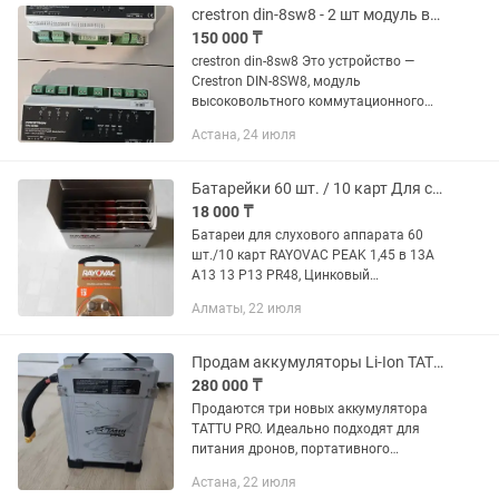
crestron din-8sw8 - 2 шт модуль высоковольтного коммутационного реле.
150 000 ₸
crestron din-8sw8 Это устройство —
Crestron DIN-8SW8, модуль
высоковольтного коммутационного
реле. Назначение: Используется в
Астана, 24 июля
системах автоматизации зданий
(умный дом/офис) для управления...
Батарейки 60 шт. / 10 карт Для слухового аппарата Номер модели: 13
18 000 ₸
Батареи для слухового аппарата 60
шт./10 карт RAYOVAC PEAK 1,45 в 13A
A13 13 P13 PR48, Цинковый
воздушный Аккумулятор для слуховых
Алматы, 22 июля
аппаратов BTE CIC RIC OE Описание
товара: Торговая марка: Rayovac,...
Продам аккумуляторы Li-Ion TATTU PRO, 22000mAh / 976.8Wh, 3 шт
280 000 ₸
Продаются три новых аккумулятора
TATTU PRO. Идеально подходят для
питания дронов, портативного
оборудования или кастомных
Астана, 22 июля
проектов. Характеристики: · Тип: