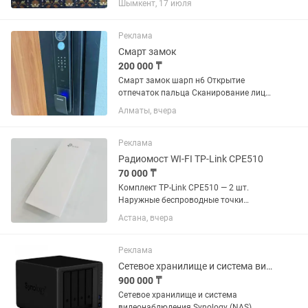
Шымкент, 17 июля
калькуляторы, брелки, термометры
гигрометры для инкубатора и...
Реклама
Смарт замок
200 000 ₸
Смарт замок шарп н6 Открытие
отпечаток пальца Сканирование лица
Карта 2 шт в комплекте Механическим
Алматы, вчера
ключом Приложение на смарт фоне
Сканирование сосудов вен на ладони
Реклама
Радиомост WI-FI TP-Link CPE510
70 000 ₸
Комплект TP-Link CPE510 — 2 шт.
Наружные беспроводные точки
доступа 5 ГГц Идеально подходят для
Астана, вчера
организации радиомоста между
зданиями Дальность связи до 15 км
при прямой видимости Встроенная...
Реклама
Сетевое хранилище и система видеонаблюдения Synology (NAS)
900 000 ₸
Сетевое хранилище и система
видеонаблюдения Synology (NAS)