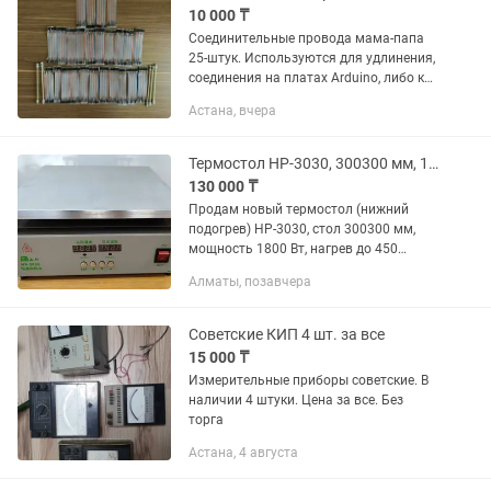
10 000 ₸
Соединительные провода мама-папа
25-штук. Используются для удлинения,
соединения на платах Arduino, либо как
перемычка. Набор соединительных
Астана, вчера
проводов для соединения плат
контроллера с периферией...
Термостол HP-3030, 300300 мм, 1800 Вт, до 450 градусов, новый
130 000 ₸
Продам новый термостол (нижний
подогрев) HP-3030, стол 300300 мм,
мощность 1800 Вт, нагрев до 450
градусов по Цельсию, Китай
Алматы, позавчера
Советские КИП 4 шт. за все
15 000 ₸
Измерительные приборы советские. В
наличии 4 штуки. Цена за все. Без
торга
Астана, 4 августа