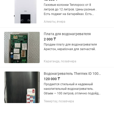
Газовые колонки Теплоросс от 8
литров до 12 литров. Цены разные .
Есть поджиг на батарейках. Есть
поджиг на 220в Которые на 220в ,
Алматы, вчера
комплектуются дымоходом.
Небольшим 60 см Которые от
батареек,...
Плата для водонагревателя
2 000 ₸
Продам плату для водонагревателя
Аристон, нерабочая для запчастей.
Караганда, позавчера
Водонагреватель Thermex ID 100V Shadow 100 литров, черный
120 000 ₸
Продается стильный и надежный
накопительный водонагреватель.
Объем — 100 литров, отлично подойдет
для семьи. Плоский современный
Темиртау, позавчера
корпус, сенсорное управление и
дисплей температуры. Объем: 100...