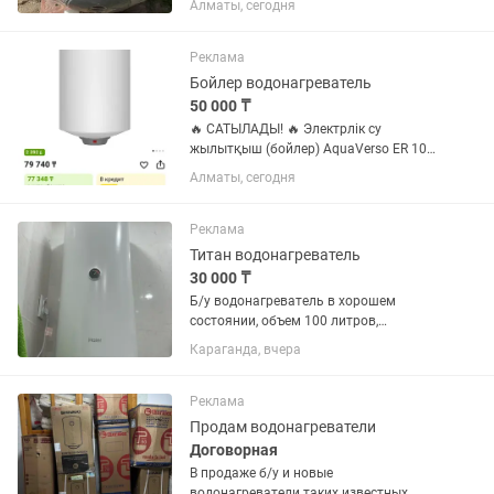
Алматы, сегодня
самостоятельно очень аккуратно.
Использовался не долго.
Реклама
Бойлер водонагреватель
50 000 ₸
🔥 САТЫЛАДЫ! 🔥 Электрлік су
жылытқыш (бойлер) AquaVerso ER 105
V ✅ Көлемі – 105 литр ✅ Тік
Алматы, сегодня
(вертикалды) орнатылады ✅ Үлкен
отбасыға өте қолайлы ✅ Жаңа,
қорабында ашылмаған су жаңа
Реклама
Титан водонагреватель
30 000 ₸
Б/у водонагреватель в хорошем
состоянии, объем 100 литров,
самовывоз
Караганда, вчера
Реклама
Продам водонагреватели
Договорная
В продаже б/у и новые
водонагреватели таких известных