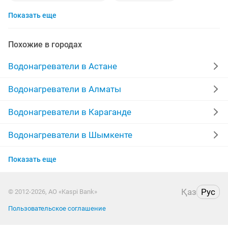
Показать еще
водонагреватели новые
водонагреватели аристон
газовая колонка
проточный
гарантия
Похожие в городах
доставка
боллер
воды
запчасти
Водонагреватели в Астане
электрический
арестон
нагрева
Водонагреватели в Алматы
ariston бойлер
бойлеры бу
аристон бу
Водонагреватели в Караганде
бойлер для
хорошем качестве
боллер бу
Водонагреватели в Шымкенте
Водонагреватели в Актобе
водонагреватель проточный электрический
блок
Показать еще
Водонагреватели в Таразе
аристон б у
ariston 100
боилер
тело
Қаз
Рус
© 2012-2026, АО «Kaspi Bank»
Водонагреватели в Павлодаре
бойлер литров
бу
220в
электрическая п
Пользовательское соглашение
Водонагреватели в Семее
солнечный