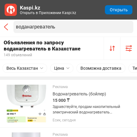
Kaspi.kz
Открыть
Открыть в Приложении Kaspi.kz
Объявления по запросу
воданагреватель в Казахстане
149 объявлений
Весь Казахстан
Цена
Возможна доставка
Т
Реклама
Водонагреватель (бойлер)
15 000 ₸
Здравствуйте, продам накопительный
электрический водонагреватель
Thermex серии Champion (модель H 15-
Есик, сегодня
O) объемом 15
литров,рабочий.Продажа связи с
покупкой новой,больше объемом Цена
Реклама