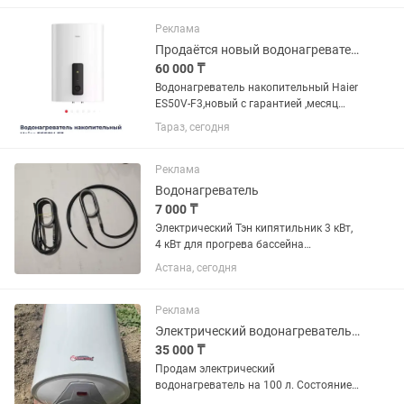
продаем в связи со сносом и
переездом самовывоз горный гигант
Реклама
более...
Продаётся новый водонагреватель
60 000 ₸
Водонагреватель накопительный Haier
ES50V-F3,новый с гарантией ,месяц
назад купленный,не использованный, с
Тараз, сегодня
коробки не вынимался
Реклама
Водонагреватель
7 000 ₸
Электрический Тэн кипятильник 3 кВт,
4 кВт для прогрева бассейна
,металлическая трубка диаметр 13
Астана, сегодня
кабель 1 метра ,производство России
цена 7000тенге. Еще имеется в
наличии 3кВт,4 кВт трубка...
Реклама
Электрический водонагреватель 100 л
35 000 ₸
Продам электрический
водонагреватель на 100 л. Состояние
отличное. Демонтировали