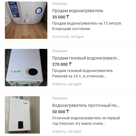
комплект. Коробка...
Реклама
Продам водонагреватель
35 000 ₸
Продам водонагреватель на 15 литров
В хорошем состоянии
Костанай, сегодня
Реклама
Продам газовый водонагреватель Риннай
270 000 ₸
Продам газовый водонагреватель
Рииннай на 24 л., в отличном
состоянии, был в использовании около
Алматы, сегодня
года.
Реклама
Водонагреватель проточный Hubert AGW T30 белый
50 000 ₸
Отличный водонагреватель не первый
год покупаю эту марку очень
качественно всегда . Состояние
Алматы, сегодня
отличное все описание в фото есть