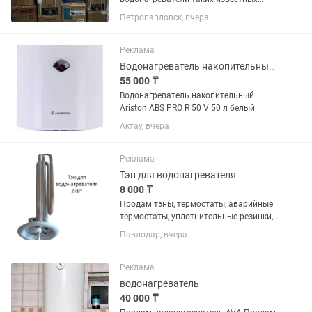
брендов как Ariston, Thermex, Shivaki,
Петропавловск, вчера
Oasis, Deluxe, Garanterm
Реклама
Водонагреватель накопительный Ariston ABS PRO R 50 V 50 л белый
55 000 ₸
Водонагреватель накопительный
Ariston ABS PRO R 50 V 50 л белый
Актау, вчера
Реклама
Тэн для водонагревателя
8 000 ₸
Продам тэны, термостаты, аварийные
термостаты, уплотнительные резинки,
аноды для водонагревателей. Самые
Павлодар, вчера
дешёвые цены по городу!! Мастерам,
постоянным клиентам СКИДКИ!!
Реклама
водонагреватель
40 000 ₸