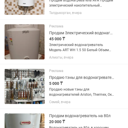
Продам водонагреватель AVA Продам
электрический накопительный
водонагреватель AVA в хорошем
Талдыкорган, вчера
состоянии. Пользовались около 2 лет.
Полностью исправен, быстро
нагревает воду, без протечек и
Реклама
поломок....
Продам Электрический водонагреватель
45 000 ₸
Электрический водонагреватель
Модель ART WH 1.5 50 Белый Объем
50л Размер 450х475х566mm
Алматы, вчера
Реклама
Продаю тэны для водонагревателей ARISTON, Thermeks, и т.д.
5 000 ₸
Продаю новые тэны для
водонагревателей Ariston, Thermex, Ока,
Deluxe и т.д оригинальные. Цена от
Семей, вчера
5000 и выше... В наличии много
оригинальных тэнов от производителя
THERMOWATT. Производство Турция,...
Продам водонагреватель на 80л
20 000 ₸
Водонагреватель на 80л, в хорошем