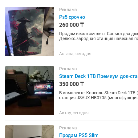
Реклама
Ps5 срочно
260 000 ₸
Продам весь комплект Сонька два джо
Делюкс.зарядная станция навесная п
джойстиков новые...
Астана, сегодня
Реклама
Steam Deck 1TB Премиум док-ст
350 000 ₸
В комплекте: Консоль Steam Deck 1TB (
станция JSAUX HB0705 (многофункцион
мышки/клавиатуры, HDMI на...
Актау, сегодня
Реклама
Продам PS5 Slim