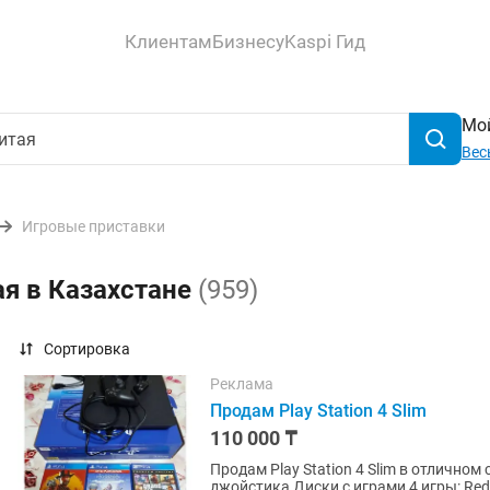
Клиентам
Бизнесу
Kaspi Гид
Мой
Вес
Игровые приставки
я в Казахстане
(959)
Сортировка
Реклама
Продам Play Station 4 Slim
110 000 ₸
Продам Play Station 4 Slim в отличном состояние, новый. 
джойстика Диски с играми 4 игры: Red Dead Redemption 2 Gta 5 Premium Edition Horizon Zero