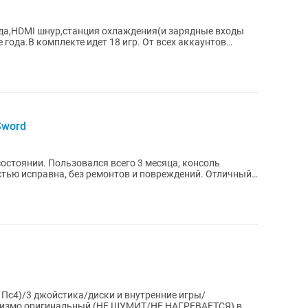
ада,HDMI шнур,станция охлаждения(и зарядные входы
года.В комплекте идет 18 игр. От всех аккаунтов
Sword
состоянии. Пользовался всего 3 месяца, консоль
исправна, без ремонтов и повреждений. Отличный
Пс4)/3 джойстика/диски и внутренние игры/
ризмо оригинальный (НЕ ШУМИТ/НЕ НАГРЕВАЕТСЯ) в