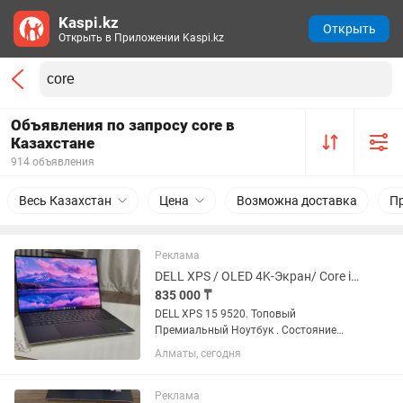
Kaspi.kz
Открыть
Открыть в Приложении Kaspi.kz
Объявления по запросу core в
Казахстане
914 объявления
Весь Казахстан
Цена
Возможна доставка
П
Реклама
DELL XPS / OLED 4K-Экран/ Core i9-12/ Озу-32/ RTX/ Сенсорный
835 000 ₸
DELL XPS 15 9520. Топовый
Премиальный Ноутбук . Состояние
Отличное . Самая Максимальная
Алматы, сегодня
комплектация . Универсальный-
подойдет под любые задачи Потянет
все топовые программы и игры . 15,6...
Реклама