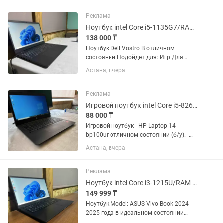
отличное . Подойдет как для игр ,
также для работы с тяжелыми
Реклама
программы ,...
Ноутбук intel Core i5-1135G7/RAM 16Gb/SSD 256Gb/intel(R) Iris(R) Graphics
138 000 ₸
Ноутбук Dell Vostro В отличном
состоянии Подойдет для: Игр Для
работы с графикой Для работы
Астана, вчера
текстовыми редакторами. Технические
характеристики ноутбука: + Диагональ
экрана 15.6 дюймов +...
Реклама
Игровой ноутбук intel Core i5-8265U/RAM 8Gb/SSD 256Gb/R7 M340 2Gb GDDR5
88 000 ₸
Игровой ноутбук - HP Laptop 14-
bp100ur отличном состоянии (б/у). -
Для игр - Для работы с текстовыми
Астана, вчера
редакторами Microsoft Office, Excel,1C -
Домашнего использования
Технические...
Реклама
Ноутбук intel Core i3-1215U/RAM 8Gb DDR4/SSD 512Gb/intel UND Graphics
149 999 ₸
Ноутбук Model: ASUS Vivo Book 2024-
2025 года в идеальном состоянии
новый в каспи до сих пор продается