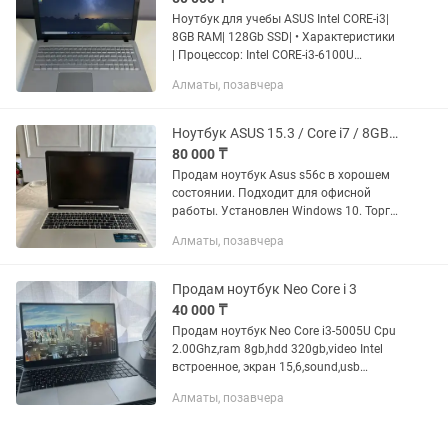
Ноутбук для учебы ASUS Intel CORE-i3|
8GB RAM| 128Gb SSD| • Характеристики
| Процессор: Intel CORE-i3-6100U
2.30Ghz | Память: ОЗУ/8 ГБ, SSD/128
Алматы, позавчера
ГБ | Видеокарта: Intel HD Graphics 520 |
Экран: 15.6...
Ноутбук ASUS 15.3 / Core i7 / 8GB / HDD 750GB
80 000 ₸
Продам ноутбук Asus s56c в хорошем
состоянии. Подходит для офисной
работы. Установлен Windows 10. Торг
есть Есть вариант обмен на телефон
Алматы, позавчера
хороший Экран: 15,6” Процессор: Intel
Core i7-3537U ...
Продам ноутбук Neo Core i 3
40 000 ₸
Продам ноутбук Neo Core i3-5005U Cpu
2.00Ghz,ram 8gb,hdd 320gb,video Intel
встроенное, экран 15,6,sound,usb
3,0,web camera,lan,батарея держить
Алматы, позавчера
хорошо,,win 10, родная зарядка,ноут в
хорошем...