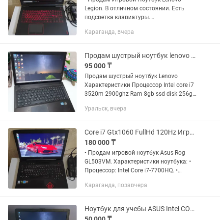
Legion. В отличном состоянии. Есть
подсветка клавиатуры.
Характеристики ноутбука: • Процессор:
Караганда, вчера
Intel Core i5-7300HQ • Видеокарта: 1.
Дискретная Nvidia Geforce GTX...
Продам шустрый ноутбук lenovo core i7
95 000 ₸
Продам шустрый ноутбук Lenovo
Характеристики Процессор Intel core i7
3520m 2900ghz Ram 8gb ssd disk 256gb
Nvidia 635m 2gb В хорошем состоянии
Уральск, вчера
Аккумулятор держит заряд Подойдёт
для работы учёбы 1с...
Core i7 Gtx1060 FullHd 120Hz Игровой Ноутбук Asus Rog
180 000 ₸
• Продам игровой ноутбук Asus Rog
GL503VM. Характеристики ноутбука: •
Процессор: Intel Core i7-7700HQ. •
Видеокарта: Дискретная Nvidia Geforce
Караганда, позавчера
GTX 1060 Мощнее чем Gtx 1050 и 1650
серии. • Памяти:...
Ноутбук для учебы ASUS Intel CORE-i3 8GB RAM 128Gb SSD
50 000 ₸