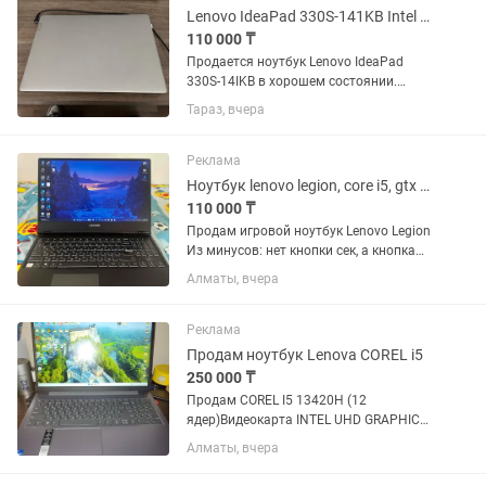
Lenovo IdeaPad 330S-141KB Intel Core i5 8 GB SSD 256 GB
110 000 ₸
Продается ноутбук Lenovo IdeaPad
330S-14IKB в хорошем состоянии.
Характеристики: Процессор: Intel Core
Тараз, вчера
i5-8250U (8 поколение) Оперативная
память: 8 ГБ SSD: 256 ГБ Видеокарта:
Intel UHD Graphics...
Реклама
Ноутбук lenovo legion, core i5, gtx 1050
110 000 ₸
Продам игровой ноутбук Lenovo Legion
Из минусов: нет кнопки сек, а кнопка
включения нажимается не очень
Алматы, вчера
хорошо, но работает, просто ее нужно
зажимать.В комплекте коробка,
зарядка i5-8300H Озу 8...
Реклама
Продам ноутбук Lenova COREL i5
250 000 ₸
Продам COREL I5 13420H (12
ядер)Видеокарта INTEL UHD GRAPHICS
SSD 512 OSU 16 WINDOS 11 Pro Почти
Алматы, вчера
новый в отл., состояний.