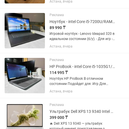
Астана, вчера
стоит 300.000тг в состоянии нового!
Подойдет для: Игр Для работы с
графикой Для работы...
Реклама
Ноутбук - intel Core i5-7200U/RAM 8Gb DDR4/SSD 256Gb/intel HD Graphics 620
89 990 ₸
Игровой ноутбук - Lenovo Ideapad 320 в
идеальном состоянии (б/у). - Для игр -
Для работы с текстовыми
Астана, вчера
редакторами Microsoft Office, Excel,1C -
Домашнего использования
Технические...
Реклама
HP ProBook - intel Core i5-1035G1/RAM 8Gb/SSD 512Gb/intel UND Graphics
114 995 ₸
Ноутбук HP ProBook В отличном
состоянии Подойдет для: Игр Для
работы с графикой Для работы
Астана, вчера
текстовыми редакторами. Технические
характеристики ноутбука: + Диагональ
экрана 15.6 дюймов +...
Реклама
Ультрабук Dell XPS 13 9340 Intel Core Ultra 7 (16core) 32GB 1TB Office 365
399 000 ₸
🔥 Dell XPS 13 9340 — ультрабук
который меняет представление о