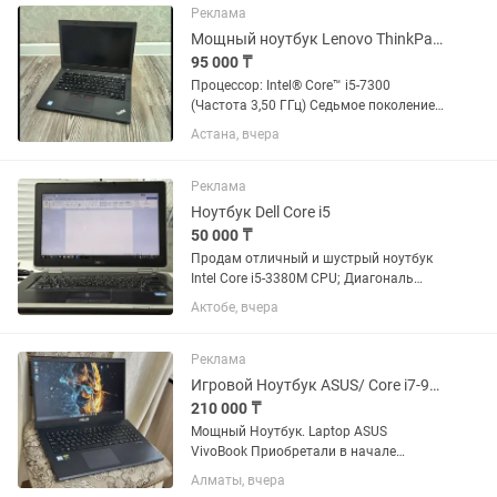
Реклама
Мощный ноутбук Lenovo ThinkPad/Core i5-7300/SSD/Full HD/ОЗУ 8гб/14 дюйм
95 000 ₸
Процессор: Intel® Core™ i5-7300
(Частота 3,50 ГГц) Седьмое поколение
Память SSD Оперативная
Астана, вчера
память(ОЗУ): 8 Гигабайт Экран: 14
дюйм/Full HD(1920×1080)/IPS матрица
Сенсор отпечатков...
Реклама
Ноутбук Dell Core i5
50 000 ₸
Продам отличный и шустрый ноутбук
Intel Core i5-3380M CPU; Диагональ
экрана:14,0"HD; Жесткий диск
Актобе, вчера
SSD:120тб; Оперативная память:8 Gb;
Видео карта;Intel HD Graphics...
Реклама
Игровой Ноутбук ASUS/ Core i7-9th Gen/ SSD-512/ GTX
210 000 ₸
Мощный Ноутбук. Laptop ASUS
VivoBook Приобретали в начале
2022года . Пользовались бережно и
Алматы, вчера
аккуратно, состояние ноутбука