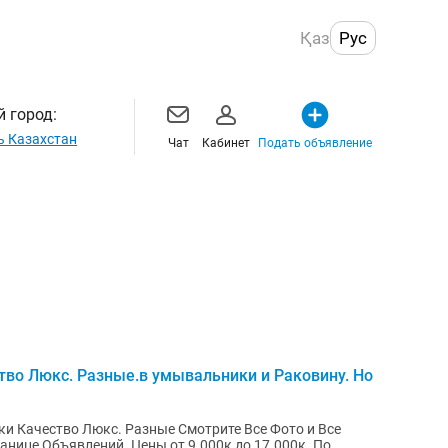
Қаз
Рус
 город:
ь Казахстан
Чат
Кабинет
Подать объявление
тво Люкс. Разные.в умывальники и Раковину. Но
и Качество Люкс. Разные Смотрите Все Фото и Все
нице Объявлений. Цены от 9.000к до 17.000к. По