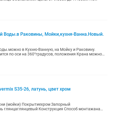
й Воды.в Раковины, Мойки,кухня-Ванна.Новый.
оды.можно в Кухню-Ванную, на Мойку и Раковину.
ится по оси на 360°градусов, положения Крана можно
vermix S35-26, латунь, цвет хром
хни (мойки) Покрытиехром Запорный
нь глянцаглянцевый Конструкция Способ монтажана
стий1 Тип...