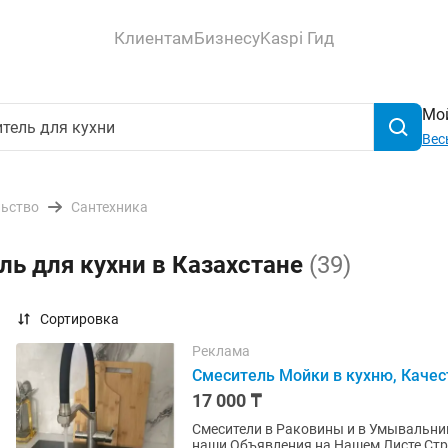
Клиентам
Бизнесу
Kaspi Гид
Мой
Вес
льство
Сантехника
ль для кухни в Казахстане
(39)
Сортировка
Реклама
Смеситель Мойки в кухню, Качес
17 000 ₸
Смесители в Раковины и в Умывальник
наши Объявления на Нашем Листе Стра