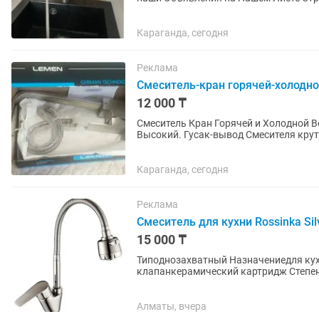
Городу есть Доставка. Могу...
Караганда, сегодня
Реклама
Смеситель-кран горячей-холодно
12 000 ₸
Смеситель Кран Горячей и Холодной В
Высокий. Гусак-вывод Смесителя крут
установить по Разному, в любом...
Караганда, сегодня
Реклама
Смеситель для кухни Rossinka Sil
15 000 ₸
Типоднозахватный Назначениедля ку
клапанкерамический картридж Степе
раковину Количество монтажных отвер
Алматы, вчера