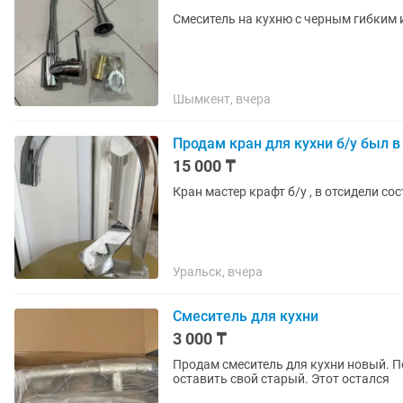
Смеситель на кухню с черным гибким
Шымкент, вчера
Продам кран для кухни б/у был в
15 000 ₸
Кран мастер крафт б/у , в отсидели со
Уральск, вчера
Смеситель для кухни
3 000 ₸
Продам смеситель для кухни новый. П
оставить свой старый. Этот остался