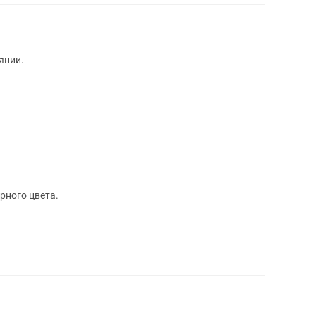
янии.
рного цвета.