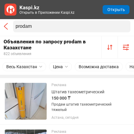
Kaspi.kz
Открыть
Открыть в Приложении Kaspi.kz
Объявления по запросу prodam в
Казахстане
822 объявления
Весь Казахстан
Цена
Возможна доставка
Н
Реклама
Штатив тахеометрический
150 000 ₸
Продам штатив тахеометрический
тяжелый
Астана, сегодня
Реклама