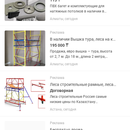
115 ₸
ПВХ багет и комплектующие для
натяжных потолков в наличии в
Алматы. Работаем с монтажниками,
Алматы, сегодня
магазинами, цехами, дизайнерами и
строительными компаниями. В
ассортименте: — ПВХ багет — теневой...
Реклама
В наличии Вышка тура, леса на колесах
195 000 ₸
Продажа, евро вышка — тура, высота
от 2, 7 м. До 18 м., длина 2 метра,
ширина 1, 2 метра цена от тенге.
Алматы, сегодня
Основные преимущества — Вышки
изготовлены из трубы диаметром 42
мм и толщиной стенки 1, 5...
Реклама
Леса строительные рамные, леса на колесах (вышка-тура)
Договорная
Леса строительные Россия самые
низкие цены по Казахстану
сертификаты+паспорт в наличии в г.
Астана, сегодня
Нур-Султан (Астана). Высота 2м длина
3м диаметр трубы 42мм, толщина
стенки 1,5мм max.высота до 60м Так
Реклама
же...
Бесплатно дрова