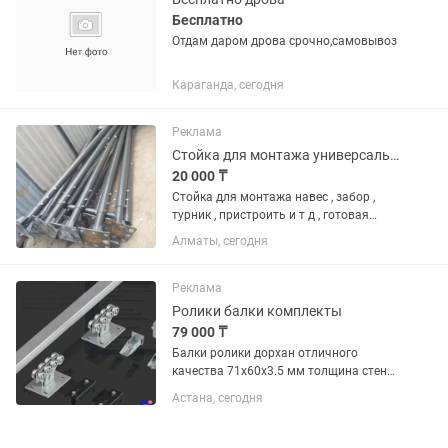
Бесплатно
Отдам даром дрова срочно,самовывоз
Караганда, сегодня
Реклама
Стойка для монтажа универсальная
20 000 ₸
Стойка для монтажа навес , забор ,
турник , пристроить и т д , готовая
3метра рабочая высота , можно
Алматы, сегодня
регулировать
Реклама
Ролики балки комплекты
79 000 ₸
Балки ролики дорхан отличного
качества 71х60х3.5 мм толщина стенки
рилсы. Комплекты всего за 90 тысяч
Астана, сегодня
тенге. В комплект входит две опорные
тележки, балка- рилс 6 метров. Один
концевой ролик. Одна...