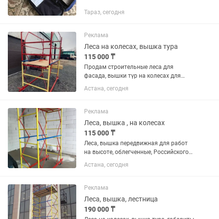
Тараз, сегодня
Реклама
Леса на колесах, вышка тура
115 000 ₸
Продам строительные леса для
фасада, вышки түр на колесах для
внутренних работа на высота.
Астана, сегодня
Облегченные , Российского
производства. В наличии, имеется
доставка по регионам по соглашению.
Реклама
Леса, вышка , на колесах
115 000 ₸
Леса, вышка передвижная для работ
на высоте, облегченные, Российского
производства, высота от 2.7 м до 20
Астана, сегодня
м.в наличии в г. Астана.
Реклама
Леса, вышка, лестница
190 000 ₸