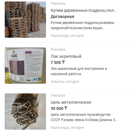
Современный внешний вид Ширина:
Реклама
13...
Купим деревянные поддоны,паллеты,европоддоны,европаллеты,подоны.
Договорная
Купим деревянные поддоны,размеры
предлагайте-расмотрим ваши
предложения,Самовывоз.
Караганда, сегодня
Реклама
Лак акриловый
7 500 ₸
Лак акриловый для внутренних и
наружной работы.
Алматы, сегодня
Реклама
Цепь металлическая
30 000 ₸
Цепь металлическая производства
СССР Размер звена 6×30мм Длинна 30
метров Цена 1 000(за 1метр)
Караганда, сегодня