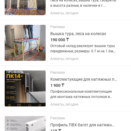
Леса на колесах, вышка тура, габариты
и высота разные, в наличии в г.
Алматы.
Алматы, сегодня
Реклама
Вышка тура, леса на колесах
190 000 ₸
Оптовый склад реализует вышки туры
передвижные, размеры: 0.7 м на 1.6м,
1.2 м на 2.0 м, 2.0м на 2.0м, высота от
Алматы, сегодня
2.7 м до 21 м, в наличии в г. Алматы.
Реклама
Комплектующие для натяжных потолков в Алматы прямые поставки со склада
1 900 ₸
Профессиональные комплектующие
для монтажа натяжных потолков в
наличии в Алматы. Работаем с
Алматы, сегодня
монтажниками, цехами,
строительными компаниями и
дизайнерами интерьера. В
Реклама
ассортименте: Алюминиевые...
Профиль ПВХ багет для натяжных потолков - оптом и в розницу