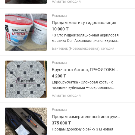
Алматы, сегодня
Реклама
Продам мастику гидроизоляция
10 000 ₸
+3 Это гидроизоляционная акриловая
мастика Dali Аквапласт, используемая
для защиты различных поверхностей
Байтерек (Новоалексеевка), сегодня
от влаги.Применение: Подходит для
гидроизоляции бассейнов, санузлов,
ванных комнат, террас,...
Реклама
Брусчатка Астана, ГРАФИТОВЫЙ МРАМОР
4 200 ₸
Евробрусчатка «Слоновая кость» с
черными кубиками — современное
решение для благоустройства дворов,
Алматы, сегодня
парковок и территорий. Яркий и
насыщенный цвет достигается
благодаря добавлению диоксида
Реклама
титана в...
Продам измерительный инструмент Рейка дорожная 3 м динамический плотномер
375 000 ₸
Продам дорожную рейку 3 м новая