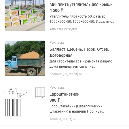
Минплита утеплитель для крыши
4 500 ₸
Утеплитель плотность 50, размер
1000×500×50, 1000×600×50. Идеально
для утепления крыши, чердаков,
Алматы, сегодня
потолков, перегородок. В наличии опт
и розница.
Реклама
Балласт, Щебень, Песок, Отсев.
Договорная
Для строительства и ремонта вашего
дома предлагаем сыпучие
строительные материалы : Балласт
Караганда, сегодня
речной мытый, Песок штукатурный
карьерный, Щебень разных фракций,
Отсев. Доставляем по городу и в...
Реклама
Евроштакетник
380 ₸
Евроштакетник (металлический
штакетник) в наличии Прочный
оцинкованный металл Не ржавеет, не
Астана, сегодня
требует покраски Подходит для
заборов, ворот и ограждений