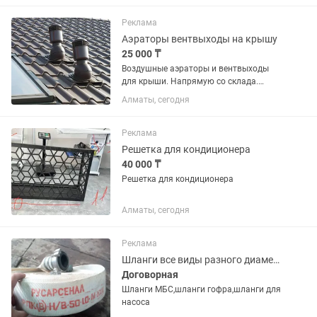
Реклама
Аэраторы вентвыходы на крышу
25 000 ₸
Воздушные аэраторы и вентвыходы
для крыши. Напрямую со склада.
Производство Россия,
Алматы, сегодня
Польша.Вентиляционные выходы
устанавливаются на крышах жилых
домов и коттеджей с помощью
Реклама
проходных элементов,...
Решетка для кондиционера
40 000 ₸
Решетка для кондиционера
Алматы, сегодня
Реклама
Шланги все виды разного диаметра
Договорная
Шланги МБС,шланги гофра,шланги для
насоса