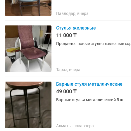
Павлодар, вчера
Стулья железные
11 000 ₸
Продается новые стулья железные хо
Тараз, вчера
Барные стуля металлические
49 000 ₸
Барные стулья металлический 5 шт
Алматы, позавчера