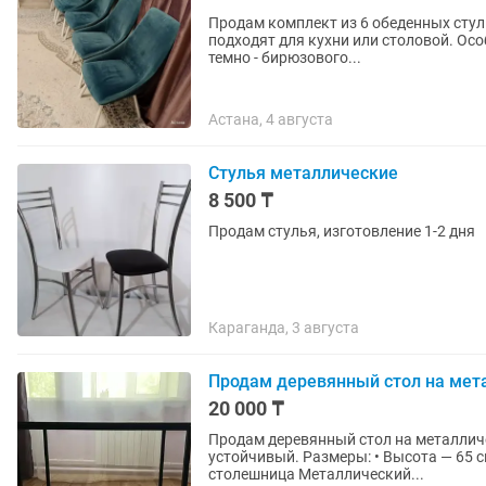
Продам комплект из 6 обеденных стуль
подходят для кухни или столовой. Осо
темно - бирюзового...
Астана, 4 августа
Стулья металлические
8 500 ₸
Продам стулья, изготовление 1-2 дня
Караганда, 3 августа
Продам деревянный стол на мет
20 000 ₸
Продам деревянный стол на металлическом каркасе Стол в хоро
устойчивый. Размеры: • Высота — 65 см • Ширина — 100 см • Глубина — 50 см Деревянная
столешница Металлический...