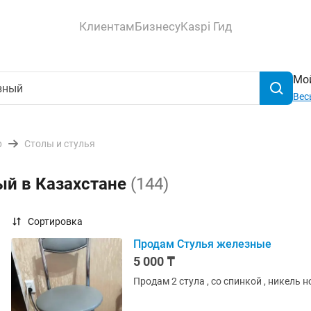
Клиентам
Бизнесу
Kaspi Гид
Мой
Вес
р
Столы и стулья
ый в Казахстане
(144)
Сортировка
Продам Стулья железные
5 000 ₸
Продам 2 стула , со спинкой , никель