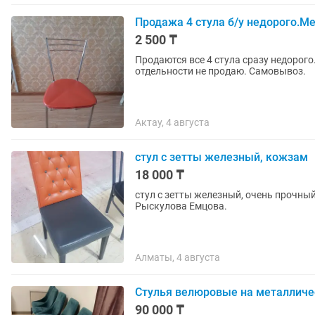
Продажа 4 стула б/у недорого.М
2 500 ₸
Продаются все 4 стула сразу недорого
отдельности не продаю. Самовывоз.
Актау, 4 августа
стул с зетты железный, кожзам
18 000 ₸
стул с зетты железный, очень прочный
Рыскулова Емцова.
Алматы, 4 августа
Стулья велюровые на металличе
90 000 ₸