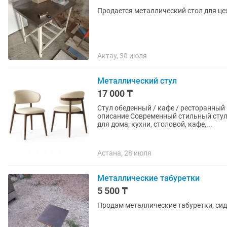
Продается металлический стол для це
Актау, 30 июля
Металлический стул
17 000 ₸
Стул обеденный / кафе / ресторанный в 
описание Современный стильный стул с мягким сиденьем и эргономичной спинкой. Подходит
для дома, кухни, столовой, кафе,...
Астана, 28 июля
Металлические табуретки
5 500 ₸
Продам металлические табуретки, сид