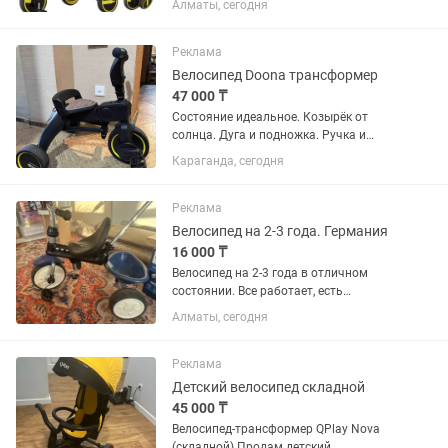
Алматы, сегодня
активных родителей и детей от 1 до 4
лет! ▫️ 7 в 1: Растет вместе с ребенком.
Сначала используете как...
Реклама
Велосипед Doona трансформер
47 000 ₸
Состояние идеальное. Козырёк от
солнца. Дуга и подножка. Ручка и
рюкзачок. Коробка, документы все
Караганда, сегодня
имеется. Велосипед удобный и
комфортный.
Реклама
Велосипед на 2-3 года. Германия
16 000 ₸
Велосипед на 2-3 года в отличном
состоянии. Все работает, есть
родительская ручка и сумочка для
Алматы, сегодня
мелочей. Страна производства
Германия. Фирма Qplay
Реклама
Детский велосипед складной
45 000 ₸
Велосипед-трансформер QPlay Nova
(складной) Продам детский