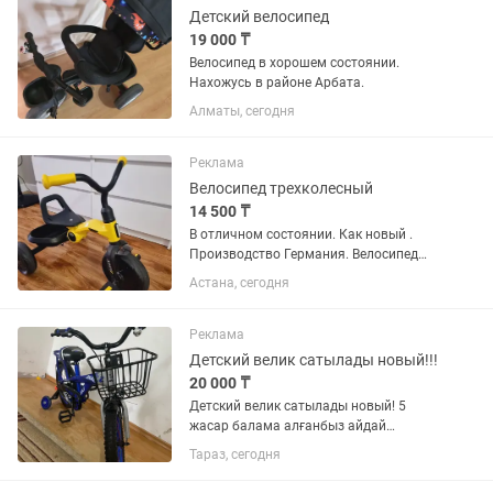
Детский велосипед
19 000 ₸
Велосипед в хорошем состоянии.
Нахожусь в районе Арбата.
Алматы, сегодня
Реклама
Велосипед трехколесный
14 500 ₸
В отличном состоянии. Как новый .
Производство Германия. Велосипед
идёт без ручки
Астана, сегодня
Реклама
Детский велик сатылады новый!!!
20 000 ₸
Детский велик сатылады новый! 5
жасар балама алғанбыз айдай
алмады. 33 мыңға алғанбыз, 20 мың,
Тараз, сегодня
саудасы бар! 5-6 жасар балаға болады.