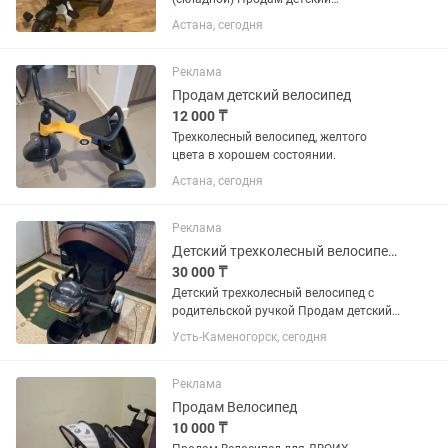
трехколесный велосипед QPlay Nova в
Астана, сегодня
отличном состоянии. ✔️ Легко
складывается, занимает минимум
места. ✔️ Родительская ручка...
Реклама
Продам детский велосипед
12 000 ₸
Трехколесный велосипед, желтого
цвета в хорошем состоянии.
Астана, сегодня
Реклама
Детский трехколесный велосипед с родительской ручкой
30 000 ₸
Детский трехколесный велосипед с
родительской ручкой Продам детский
трехколесный велосипед в хорошем
Усть-Каменогорск, сегодня
состоянии. Все механизмы исправны,
пользовались аккуратно.
Характеристики: Большой складной...
Реклама
Продам Велосипед
10 000 ₸