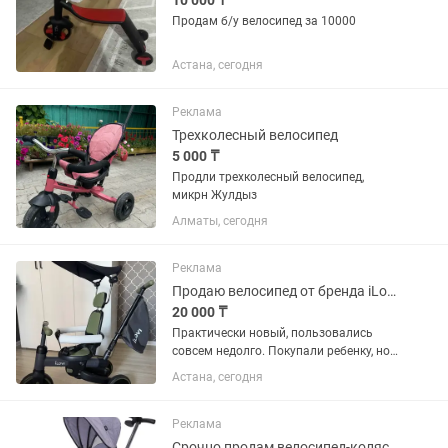
10 000 ₸
Продам б/у велосипед за 10000
Астана, сегодня
Реклама
Трехколесный велосипед
5 000 ₸
Продли трехколесный велосипед,
микрн Жулдыз
Алматы, сегодня
Реклама
Продаю велосипед от бренда iLovi sprint 3в1
20 000 ₸
Практически новый, пользовались
совсем недолго. Покупали ребенку, но
он очень быстро вырос по росту,
Астана, сегодня
поэтому большую часть времени
велосипед просто стоял дома. ✅
Состояние отличное, без поломок. ✅...
Реклама
Срочно продам велосипед-коляску, в отличном состоянии...