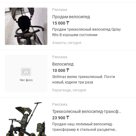
складывается и легко помещается в
багажник любого автомобиля.
Реклама
Почему...
Продам велосипед
15 000 ₸
Продам трехколесный велосипед Qplay
Rito В хорошем состоянии
Алматы, сегодня
Реклама
Велосипед
10 000 ₸
Skillmax велик трехколесный. Почти
новый, ездили три раза
Караганда, сегодня
Реклама
Трехколесный велосипед-трансформер Teknum SL168 (Космос)
23 900 ₸
Продаю наш любимый велосипед-
трансформер в стильной расцветке
«Космос». Идеальный вариант для