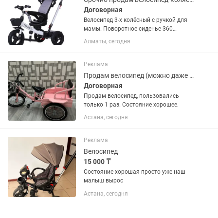
Договорная
Велосипед 3-х колёсный с ручкой для
мамы. Поворотное сиденье 360
градусов. Наклонная спинка. Гелевые
Алматы, сегодня
колёса. Очень манёвренный и легкий!
Общие характеристики Тип
трёхколёсный велосипед Материал...
Реклама
Продам велосипед (можно даже на мероприятие для выхода)
Договорная
Продам велосипед, пользовались
только 1 раз. Состояние хорошее.
Астана, сегодня
Реклама
Велосипед
15 000 ₸
Состояние хорошая просто уже наш
малыш вырос
Астана, сегодня