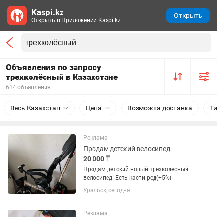
Kaspi.kz
Открыть
Открыть в Приложении Kaspi.kz
Объявления по запросу
трехколёсный в Казахстане
614 объявления
Весь Казахстан
Цена
Возможна доставка
Т
Реклама
Продам детский велосипед
20 000 ₸
Продам детский новый трехколесный
велосипед. Есть каспи ред(+5%)
Уральск, сегодня
Реклама