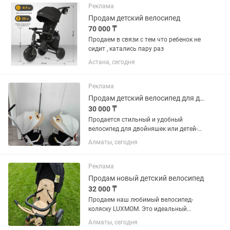
Реклама
Продам детский велосипед
70 000 ₸
Продаем в связи с тем что ребенок не
сидит , катались пару раз
Астана, сегодня
Реклама
Продам детский велосипед для двойни/погодок
30 000 ₸
Продается стильный и удобный
велосипед для двойняшек или детей-
погодок. В отличном состоянии,
Алматы, сегодня
пользовались аккуратно. ✨
Преимущества: Подходит для двух
детей. У каждого ребенка отдельное
Реклама
удобное...
Продам новый детский велосипед
32 000 ₸
Продаем наш любимый велосипед-
коляску LUXMOM. Это идеальный
вариант для города и путешествий!
Алматы, сегодня
Главная фишка — он очень компактно