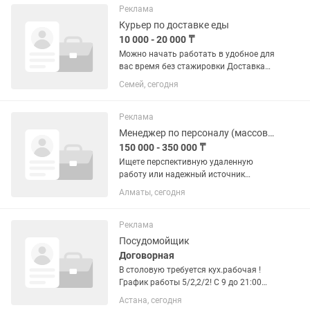
– 1 200 000 тг и выше | горячие заявки
Реклама
| быстрый...
Курьер по доставке еды
10 000 - 20 000 ₸
Можно начать работать в удобное для
вас время без стажировки Доставка
заказов из ресторанов/сетей быстрого
Семей, сегодня
питания заказчикам - Свободный
график - Район выбираете сами -
Работа через мобильное...
Реклама
Менеджер по персоналу (массовый наим)
150 000 - 350 000 ₸
Ищете перспективную удаленную
работу или надежный источник
дополнительного дохода? Приглашаем
Алматы, сегодня
в команду удаленных рекрутеров!
Ваша задача — находить курьеров в
сервис Яндекс Еда и получать
Реклама
честное...
Посудомойщик
Договорная
В столовую требуется кух.рабочая !
График работы 5/2,2/2! С 9 до 21:00
Ежедневной оплаты нет! Ищем
Астана, сегодня
чистоплотного! любящего свою работу