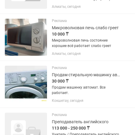
средним специальным медицинским
Алматы, сегодня
образованием. Зарплата 300.000 тенге
в зависимости от профессиональных
навыков. Полный рабочий...
Реклама
Микроволновая печь слабо греет
10 000 ₸
Микроволновая печь состояние
хорошее всё работает слабо греет
Алматы, сегодня
Реклама
Продам стиральную машинку автомат
30 000 ₸
Продам машинку автомат. Все
работает.
Кокшетау, сегодня
Реклама
Преподаватель английского
113 000 - 250 000 ₸
Учитель / Преподаватель английского