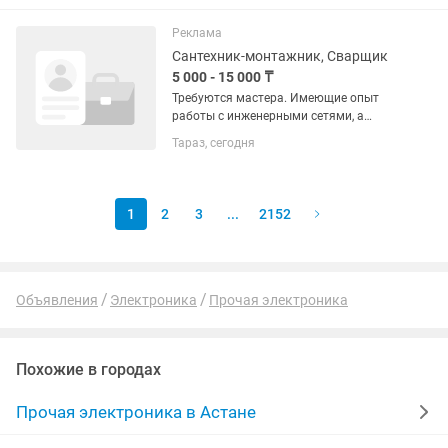
человека ! Умеющего работать в
коллективе! Ответственного! Без...
Реклама
Сантехник-монтажник, Сварщик
5 000 - 15 000 ₸
Требуются мастера. Имеющие опыт
работы с инженерными сетями, а
именно монтаж системы отопления,
Тараз, сегодня
водоснабжения, канализации,
пожаротушеник и систем орошения.
Знание и умения расставлять и...
1
2
3
...
2152
Объявления
Электроника
Прочая электроника
Похожие в городах
Прочая электроника в Астане