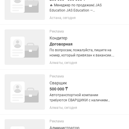
🔥 Менеджер по продажам| JAS
Education JAS Education —
образовательный центр, который
Астана, сегодня
готовит школьников к ЕНТ и
прокачивает математическое
мышление. Мы растём. Лидов много.
Реклама
Нам нужны не...
Кондитер
Договорная
По вопросам, пожалуйста, пишите на
номер, который привязан к вакансии.
👉 О месте работы ASTORIA (Астория)
Алматы, сегодня
— это лицензированное казино,
которое работает в специальной
туристической зоне игорных...
Реклама
Сварщик
500 000 ₸
Автотранспортной компании
требуются СВАРЩИКИ с наличием
подтверждающих документов по
Алматы, сегодня
профессии и с опытом работы по
специальности. Основная работа с
АРГОНОМ (алюминий + нержавейка),
Реклама
автотранспорт,...
Администратор