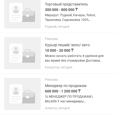
Торговый представитель
300 000 - 800 000 ₸
Маршрут: Рудный, Качары, Тобол,
Тарановка, Садчиковка 100%
посещение ТТ Сбор и обработка заявок
Рудный, сегодня
Мерчандайзинг Требуется
ответственный торговый
представитель с желанием работать и
Реклама
зарабатывать!...
Курьер пеший/ вело/ авто
10 000 - 20 000 ₸
Можно начать работать в удобное для
вас время без стажировки Доставка
заказов из ресторанов/сетей быстрого
Кокшетау, сегодня
питания заказчикам - Свободный
график - Район выбираете сами -
Работа через мобильное...
Реклама
Менеджер по продажам
600 000 - 1 200 000 ₸
🚀 МЕНЕДЖЕР ПО ПРОДАЖАМ |
BALAlife У нас менеджеры
зарабатывают хорошие деньги
Алматы, сегодня
благодаря сильному продукту и
понятной системе продаж. 💸 650 000 т