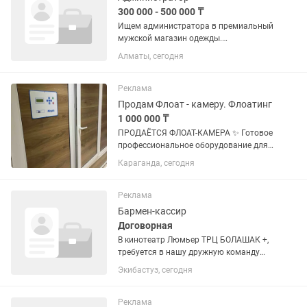
300 000 - 500 000 ₸
Ищем администратора в премиальный
мужской магазин одежды.
Рассматриваем только девушек от 21
Алматы, сегодня
до 27 лет! График работы по
договоренности . Можно работать 4/3
,3/4, 5/2 ,2/2 . Зп хорошая. Условия и...
Реклама
Продам Флоат - камеру. Флоатинг
1 000 000 ₸
ПРОДАЁТСЯ ФЛОАТ-КАМЕРА ✨ Готовое
профессиональное оборудование для
создания собственного пространства
Караганда, сегодня
релаксации, восстановления и wellness-
процедур. Флоат-камера — это
возможность предложить...
Реклама
Бармен-кассир
Договорная
В кинотеатр Люмьер ТРЦ БОЛАШАК +,
требуется в нашу дружную команду
бармен! Требования: Девушка (
Экибастуз, сегодня
женщина) возраст от 25 лет;
ответственность и честность;
доброжелательность и...
Реклама