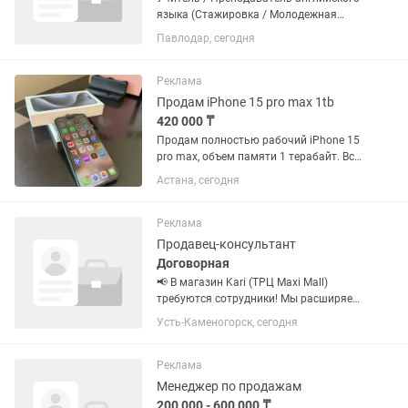
языка (Стажировка / Молодежная
практика) О работодателе: Центр
Павлодар, сегодня
современных языков «Лингвастан»
открывает конкурсный набор на
позицию преподавателя в рамках...
Реклама
Продам iPhone 15 pro max 1tb
420 000 ₸
Продам полностью рабочий iPhone 15
pro max, объем памяти 1 терабайт. Все
функции работают, телефон никогда не
Астана, сегодня
был в ремонте, любые проверки.
Использовался как второй телефон,
аккумулятор держит...
Реклама
Продавец-консультант
Договорная
📢 В магазин Kari (ТРЦ Maxi Mall)
требуются сотрудники! Мы расширяем
команду и приглашаем на работу
Усть-Каменогорск, сегодня
ответственных, активных и
доброжелательных сотрудников.
Открытые вакансии: ❗️Администратор
Реклама
(без...
Менеджер по продажам
200 000 - 600 000 ₸