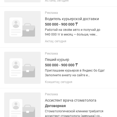
Астана, сегодня
клиентов Контроль качества
обслуживания Ответственность и...
Реклама
Водитель курьерской доставки
500 000 - 900 000 ₸
Работай на своём авто и получай до
940 000 тг в месяц — больше, чем
рулём такси! Доставка еды —
Актау, сегодня
стабильный спрос, короткие маршруты
и меньше простоев. Почему выгодно:
Доход выше среднего по такси...
Реклама
Пеший курьер
500 000 - 900 000 ₸
Приглашаем курьеров в Яндекс Go Еда!
Заполните анкету на сайте и
зарабатывайте уже сегодня! Работайте
Кокшетау, сегодня
пешком, на велосипеде, мотоцикле или
автомобиле — выбирайте удобный для
вас...
Реклама
Ассистент врача стоматолога
Договорная
Стоматологической клинике требуется
ассистент стоматолога (девушка) со