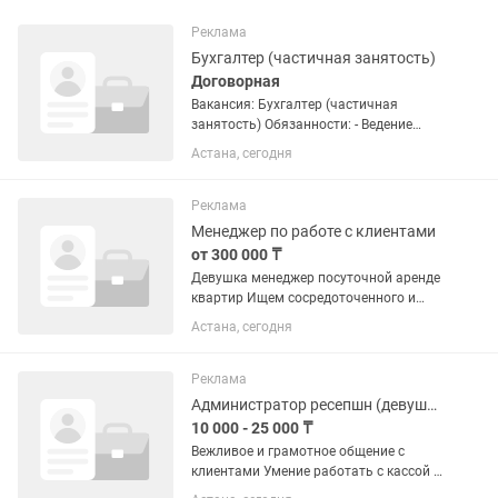
Реклама
Бухгалтер (частичная занятость)
Договорная
Вакансия: Бухгалтер (частичная
занятость) Обязанности: - Ведение
ежедневного учёта доходов и расходов
Астана, сегодня
- Контроль поступлений денежных
средств (наличные и переводы) -
Фиксация и систематизация всех...
Реклама
Менеджер по работе с клиентами
от 300 000 ₸
Девушка менеджер посуточной аренде
квартир Ищем сосредоточенного и
ответственного сотрудника в команду.
Астана, сегодня
Опыт не обязателен — всему обучим!
Требования: знание казахского и
русского языков, базовые...
Реклама
Администратор ресепшн (девушки)
10 000 - 25 000 ₸
Вежливое и грамотное общение с
клиентами Умение работать с кассой и
терминалом Прием заказов, запись