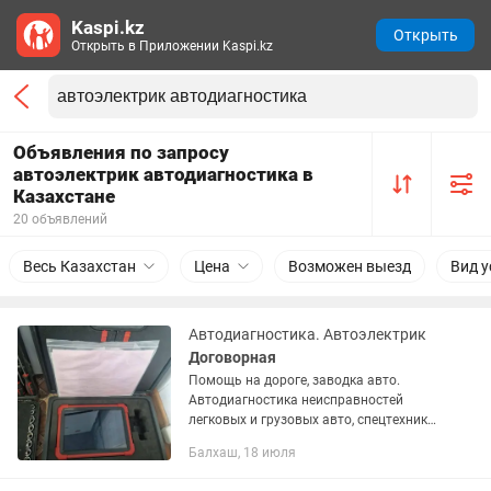
Kaspi.kz
Открыть
Открыть в Приложении Kaspi.kz
Объявления по запросу
автоэлектрик автодиагностика в
Казахстане
20 объявлений
Весь Казахстан
Цена
Возможен выезд
Вид у
Автодиагностика. Автоэлектрик
Договорная
Помощь на дороге, заводка авто.
Автодиагностика неисправностей
легковых и грузовых авто, спецтехники.
Вскрытие автомобильных дверей.
Балхаш, 18 июля
Выезд.