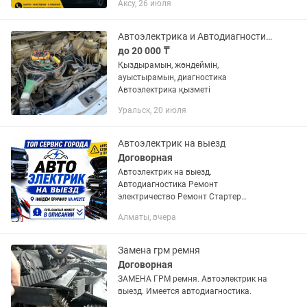
Аксу, 26 июля
автомобилю. Услуги: • Диагностика
электрических систем • Поиск и
устранение...
Автоэлектрика и Автодиагностика
до 20 000 ₸
Қыздырамын, жөндеймін,
ауыстырамын, диагностика
Автоэлектрика қызметі
Уральск, 20 июля
Автоэлектрик на выезд
Договорная
Автоэлектрик на выезд.
Автодиагностика Ремонт
электричество Ремонт Стартер
Генератор Снять не штатный
Алматы, вчера
иммобилайзер Заводим ваша машина
Замена грм ремня
Договорная
ЗАМЕНА ГРМ ремня. Автоэлектрик на
выезд. Имеется автодиагностика.