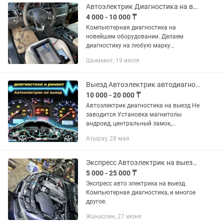
Автоэлектрик Диагностика на выезд Автодиагностика
4 000 - 10 000 ₸
Компьютерная диагностика на
новейшем оборудовании. Делаем
диагностику на любую марку
автомобиля начиная с 1990 года до
Шымкент, 19 июля
2022 года. Удаление ошибок.
Адаптация ЭБУ. Выезд на место вашего
автомобиля....
Выезд Автоэлектрик автодиагностика
10 000 - 20 000 ₸
Автоэлектрик диагностика на выезд Не
заводится Установка магнитолы
андроид, центральный замок,
парктроник. Замера компрессии Замер
Атырау, 28 мая
топливного давления
Дымогенератор... Стартер Генератор...
Экспресс Автоэлектрик на выезд. Автодиагностика
5 000 - 25 000 ₸
Экспресс авто электрика на выезд.
Компьютерная диагностика, и многое
другое.
Жанаозен, 27 июня