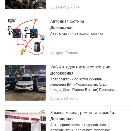
Шымкент, 2 июня
Автодиагностика
Договорная
Автоэлектрик автодиагностика
Атырау, 17 июня
VAG Автодоктор автоэлектрик
Договорная
Автоэлектрик по автомобилям
концерна ВАГ (Фольксваген, Ауди,
Шкода, Сеат, Порше, Бентли) Прошивка
блоков восстановление
Астана, 30 июня
параметрирование. Ремонт
электромобилей vw id 4 id 6 Audi etron
сброс то...
Замена масла , ремонт автомобилей Автосервис Мотор
Договорная
Автосервис ремонт ходовой части,
автоэлектрик , промывка форсунок,