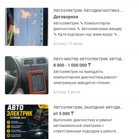
Автоэлектрик Автодиагностика выезд
Договорная
Автоэлектірик 🔧 Компьютерлік
диагностика 🔧 Автоэлектрика жөндеу
🔧 Қате кодтарын оқу және өшіру 🔧
Stage 1 чип-тюнинг 🔧 Euro 2 прошивка
Астана, 15 июня
🔧 Катализатордан кейінгі лямбда
бақылауын өшіру 🔧 EGR, AdBlue...
Авто мастер автоэлектрик автодиагностика на выезд
8 000 - 1 000 000 ₸
Автоэлектрик на выезд,есть
компьютерная диагностика,ремонт
электрики,не заводится глохнет
звоните приедем устраним поломку
Астана, 6 июля
автоэлектрик,грузовые
легковые,спецтехника.
Автоэлектрик, выездная автодиагностика, ремонт
от 5 000 ₸
Выполняю диагностику и ремонт
автомобильной электрики с
ответственным подходом к работе.
Внимательно отношусь к каждому