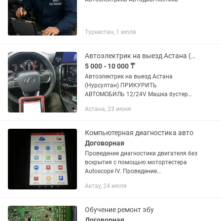
Туркестан, 1 июля
Автоэлектрик на выезд Астана (Нурсултан)
5 000 - 10 000 ₸
Автоэлектрик на выезд Астана
(Нурсултан) ПРИКУРИТЬ
АВТОМОБИЛЬ 12/24V Машка бустер
Услуги автоэлектрика и
Астана, 23 июня
автодиагностики по городу Астана
(Нур-султан) с возможностью выезда
на место поломки....
Компьютерная диагностика авто
Договорная
Проведение диагностики двигателя без
вскрытия с помощью мотортестера
Autoscope lV. Проведение
компьютерной автодиагностики.
Актау, 24 июля
Сброс SAS, TPMS, замены масла
Обучение дроссельной заслонки с...
Обучение ремонт эбу
Договорная