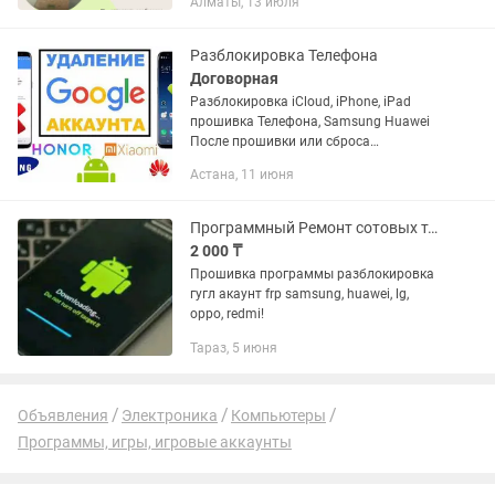
Алматы, 13 июля
под рекламы
Разблокировка Телефона
Договорная
Разблокировка iCloud, iPhone, iPad
прошивка Телефона, Samsung Huawei
После прошивки или сброса
(настройки по умолчанию), требует
Астана, 11 июня
Google аккаунт? Вы не можете
пользоваться Телефоном -тогда это...
Программный Ремонт сотовых телефонов Ауыл береке
2 000 ₸
Прошивка программы разблокировка
гугл акаунт frp samsung, huawei, lg,
oppo, redmi!
Тараз, 5 июня
Объявления
Электроника
Компьютеры
Программы, игры, игровые аккаунты