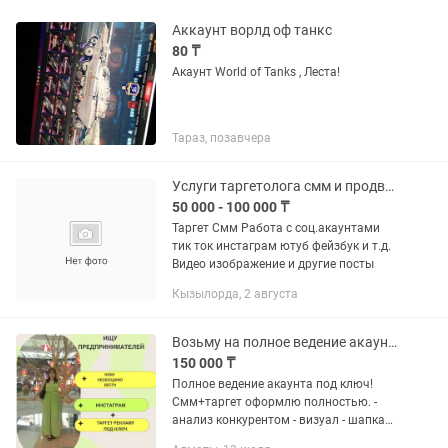
Аккаунт ворлд оф танкс
80 ₸
Акаунт World of Tanks , Леста!
Тараз, позавчера
Услуги таргетолога смм и продвижение соц.аккаунтов
50 000 - 100 000 ₸
Таргет Смм Работа с соц.акаунтами
тик ток инстаграм ютуб фейзбук и т.д.
Видео изображение и другие посты
Кызылорда, 2 августа
Возьму на полное ведение акаунт Инстаграмм смм+таргет
150 000 ₸
Полное ведение акаунта под ключ!
Смм+таргет оформлю полностью. -
анализ конкурентом - визуал - шапка
профиля - актуальные - посты макеты