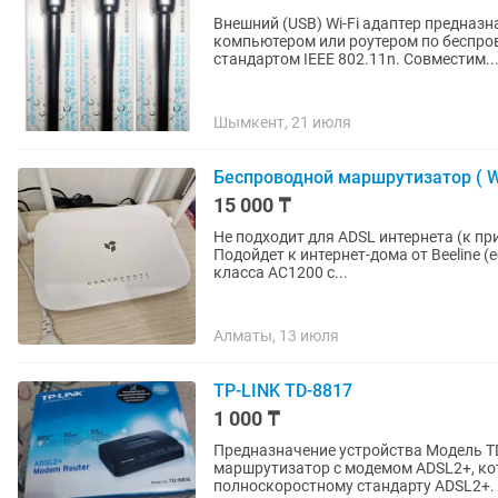
Внешний (USB) Wi-Fi адаптер предназ
компьютером или роутером по беспрово
стандартом IEEE 802.11n. Совместим..
Шымкент, 21 июля
Беспроводной маршрутизатор ( Wi-
15 000 ₸
Не подходит для ADSL интернета (к пр
Подойдет к интернет-дома от Beeline (есть L2TP). Гигабитный маршрутиза
класса AC1200 с...
Алматы, 13 июля
TP-LINK TD-8817
1 000 ₸
Предназначение устройства Модель T
маршрутизатор с модемом ADSL2+, ко
полноскоростному стандарту ADSL2+. 