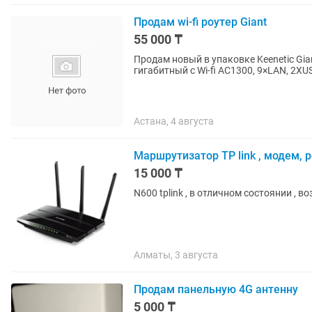
Продам wi-fi роутер Giant
55 000 ₸
Продам новый в упаковке Keenetic Gia
гигабитный с Wi-fi AC1300, 9×LAN, 2XU
Астана, 4 августа
Маршрутизатор TP link , модем, 
15 000 ₸
N600 tplink , в отличном состоянии , 
Алматы, 3 августа
Продам панельную 4G антенну
5 000 ₸