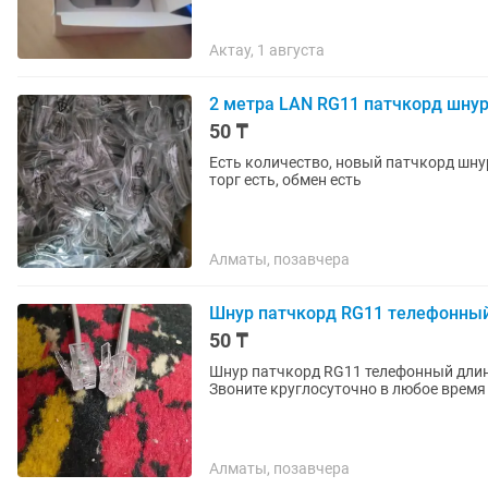
Актау, 1 августа
2 метра LAN RG11 патчкорд шнур
50 ₸
Есть количество, новый патчкорд шну
торг есть, обмен есть
Алматы, позавчера
Шнур патчкорд RG11 телефонный
50 ₸
Шнур патчкорд RG11 телефонный длина 
Звоните круглосуточно в любое врем
Алматы, позавчера