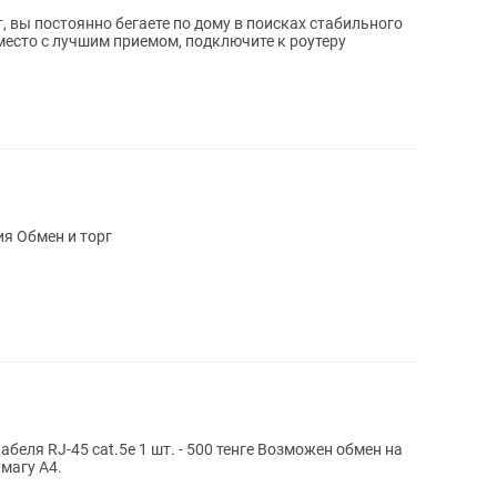
, вы постоянно бегаете по дому в поисках стабильного
 место с лучшим приемом, подключите к роутеру
Хабы б/у рабочий идеальный состояния Обмен и торг
 - 500 тенге Возможен обмен на
магу А4.