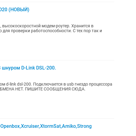
XD20 (НОВЫЙ)
, высокоскоростной модем-роутер. Хранится в
 для проверки работоспособности. С тех пор так и
 шнуром D-Link DSL-200.
м d-link dsl-200. Подключается в usb гнездо процессора
е. ОБМЕНА НЕТ. ПИШИТЕ СООБЩЕНИЯ СЮДА.
Openbox,Xcruiser,XtormSat,Amiko,Strong