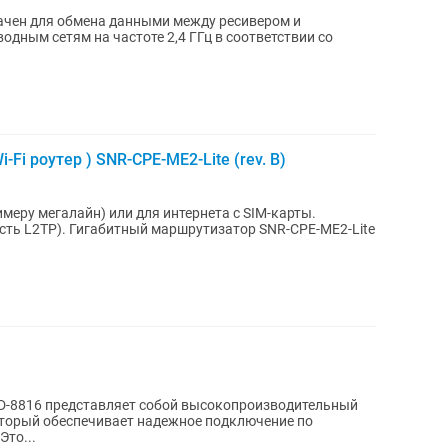
начен для обмена данными между ресивером и
дным сетям на частоте 2,4 ГГц в соответствии со
.
Fi роутер ) SNR-CPE-ME2-Lite (rev. B)
имеру мегалайн) или для интернета с SIM-карты.
тор SNR-CPE-ME2-Lite
D-8816 представляет собой высокопроизводительный
торый обеспечивает надежное подключение по
Это...