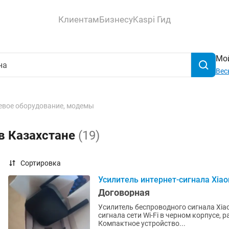
Клиентам
Бизнесу
Kaspi Гид
Мой
Вес
евое оборудование, модемы
в Казахстане
(19)
Сортировка
Усилитель интернет-сигнала Xiaom
Договорная
Усилитель беспроводного сигнала Xiaom
сигнала сети Wi-Fi в черном корпусе, 
Компактное устройство...