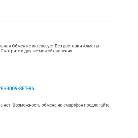
ельная Обмен не интересует Без доставки Алматы
Наурызбайский район мкр Карагайлы Смотрите и другие мои объявления
PFS3009-8ET-96
а нет. Возможность обмена на смартфон предлагайте