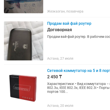
Жезказган, позавчера
Продам вай фай роутер
Договорная
Продам вай-фай роутер. В рабочем со
Астана, 27 июля
Сетевой коммутатор на 5 и 8 порт
2 450 ₸
Характеристики: • Вид коммутатора – н
802.3u, IEEE 802.3x, IEEE 802.3i • Порты 10/100/
портов 100...
Астана, 20 июля