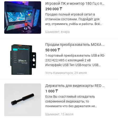
Игровой ПК и монитор 180 Гц с полным комплектом
290 000 ₸
Продаю полный игровой сетап в
отличном состоянии. Подойдёт для
игр, стриминга, учёбы и работы. Всё
работает исправно. 💻 Системный
Шымкент, вчера
блок: •NVIDIA GeForce RTX 2060 6 GB
•Intel Xeon E5-2666 v3, 10 ядер,...
Продам преобразователь MOXA UPort 1150I
50 000 ₸
1-портовый преобразователь USB в RS-
232/422/485 с изоляцией 2 кВ
Интерфейс USB Тип USB-порта: USB
Type B (в комплекте - кабель для
Усть-Каменогорск, 29 июля
подключения к PC) Стандарт USB:
USB 1.1, совместим с USB...
Держатель для видеокарты RED FOX VC-70
1 000 ₸
Если Вы счастливый обладатель
современной видеокарты, то
понимаете что без держателя не
обойтись, т.к. иначе вес видеокарты
Шымкент, 15 июля
будет прогибать PCI разъем на