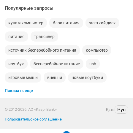
Популярные запросы
купим компьютер
блок питания
жесткий диск
питания
трансивер
источник бесперебойного питания
компьютер
ноутбук
бесперебойное питание
usb
игровые мыши
внешни
новые ноутбуки
Показать еще
офисы
корпус
термопаста
переходник адаптер
19 монитор
ssd
блоки
Қаз
Рус
© 2012-2026, АО «Kaspi Bank»
видеокарта
vga
ибп
каркас для
Пользовательское соглашение
переходник
windows
видеокарт
шнур