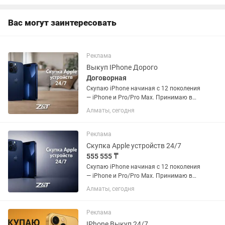
материнской плате, что рано или
поздно...
Вас могут заинтересовать
Реклама
Выкуп IPhone Дорого
Договорная
Скупаю iPhone начиная с 12 поколения
— iPhone и Pro/Pro Max. Принимаю в
любом состоянии: •Рабочие и
Алматы, сегодня
полностью исправные •С разбитым
экраном или корпусом •С проблемами,
блокировкой, без документов 💰...
Реклама
Скупка Apple устройств 24/7
555 555 ₸
Скупаю iPhone начиная с 12 поколения
— iPhone и Pro/Pro Max. Принимаю в
любом состоянии: •Рабочие и
Алматы, сегодня
полностью исправные •С разбитым
экраном или корпусом •С проблемами,
блокировкой, без документов 💰...
Реклама
IPhone Выкуп 24/7