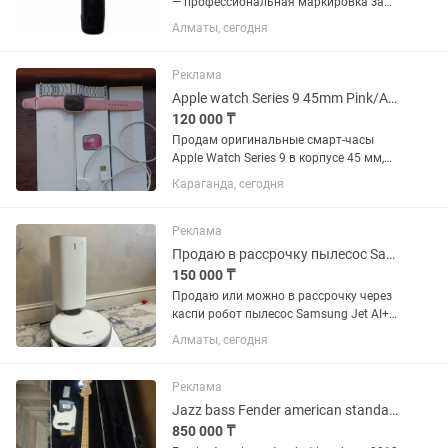
— профессиональная маркировка за
секунды! Устали от наклеек, штампов и
Алматы, сегодня
ручной маркировки? AVRON BT-6205B
позволяет быстро наносить даты,
сроки годности, QR-коды,...
Реклама
Apple watch Series 9 45mm Pink/AKБ 100% / идеальное состояние
120 000 ₸
Продам оригинальные смарт-часы
Apple Watch Series 9 в корпусе 45 мм,
красивого нежно-розового цвета
Караганда, сегодня
(Pink).Часы в идеальном визуальном и
техническом состоянии — абсолютно
без царапин, сколов и...
Реклама
Продаю в рассрочку пылесос Samsung Jet Bot AI
150 000 ₸
Продаю или можно в рассрочку через
каспи робот пылесос Samsung Jet AI+
Была куплена в Корее 9 мес назад
Алматы, сегодня
Знакомая оставила на продажу.
Пылесос в хорошем состоянии и
работает отлично Коробки нету В...
Реклама
Jazz bass Fender american standart 2012
850 000 ₸