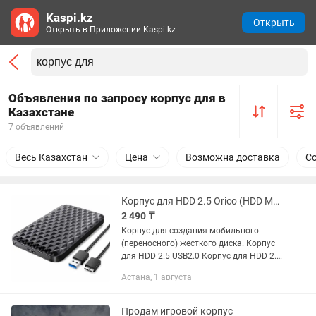
Kaspi.kz
Открыть
Открыть в Приложении Kaspi.kz
Объявления по запросу корпус для в
Казахстане
7 объявлений
Весь Казахстан
Цена
Возможна доставка
С
Корпус для HDD 2.5 Orico (HDD Mobile)
2 490 ₸
Корпус для создания мобильного
(переносного) жесткого диска. Корпус
для HDD 2.5 USB2.0 Корпус для HDD 2.5
USB3.0
Астана, 1 августа
Продам игровой корпус