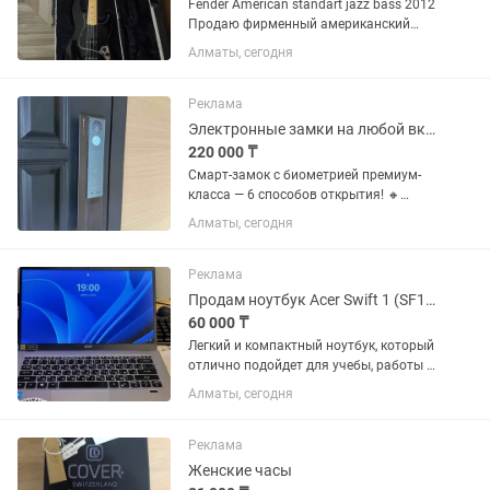
Fender American standart jazz bass 2012
Продаю фирменный американский
джаз-бас от Фендер. Год выпуска -
Алматы, сегодня
2012, именно в это время на American
standart ставили датчики Custom shop
60s (на инструментах...
Реклама
Электронные замки на любой вкус цвет и кошелек
220 000 ₸
Смарт-замок с биометрией премиум-
класса — 6 способов открытия! 🔸
Отпечаток пальца — быстро и точно 🔸
Алматы, сегодня
Face ID — мгновенное распознавание
🔸 Сканер вен ладони — банковский
уровень безопасности 🔸 Карта...
Реклама
Продам ноутбук Acer Swift 1 (SF114-34)
60 000 ₸
Легкий и компактный ноутбук, который
отлично подойдет для учебы, работы с
документами, а также для просмотра
Алматы, сегодня
фильмов и сериалов. Благодаря SSD-
накопителю система запускается
быстро, а сам ноутбук...
Реклама
Женские часы