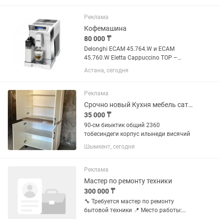
возможностью установки пинлока, а
также дополнительные чехлы и
Реклама
аксессуары для...
Кофемашина
80 000 ₸
Delonghi ECAM 45.764.W и ECAM
45.760.W Eletta Cappuccino TOP –
премиальный автомат для любителей
Астана, сегодня
молочно-кофейных лакомств Эта
модель, безусловно, топовая в линейке,
не зря даже в названии есть намек...
Реклама
Срочно новый Кухня мебель сатылады цвет слоновый кость
35 000 ₸
90-см биыктик общий 2360
тобесиндеги корпус илынеди висячий
Шымкент, сегодня
Реклама
Мастер по ремонту техники
300 000 ₸
🔧 Требуется мастер по ремонту
бытовой техники 📍 Место работы: