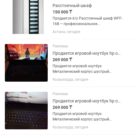
1tb...
Расстоечный шкаф
150 000 ₸
Продается б/у Расстоечный шкаф WFF-
16B — профессиональное
оборудование для расстойки тестовых
Астана, сегодня
заготовок перед выпечкой хлеба,
булочек, круассанов, пиццы и другой
хлебобулочной продукции. Краткая...
Реклама
Продается игровой ноутбук hp omen торг срочно
269 000 ₸
Продается игровой ноутбук
Металлический корпус шустрый
ноутбук. В комплекте имеется сам
Кызылорда, сегодня
ноутбук, зарядка, мышка Звук: bang&
olufsen Процессор Ryzen 5 4600h
Видеокарта gtx 1660 ti 6gb Память ssd
Реклама
1tb...
Продается игровой ноутбук hp omen
269 000 ₸
Продается игровой ноутбук
Металлический корпус шустрый
ноутбук. В комплекте имеется сам
Кызылорда, сегодня
ноутбук, зарядка, мышка Звук: bang&
olufsen Процессор Ryzen 5 4600h