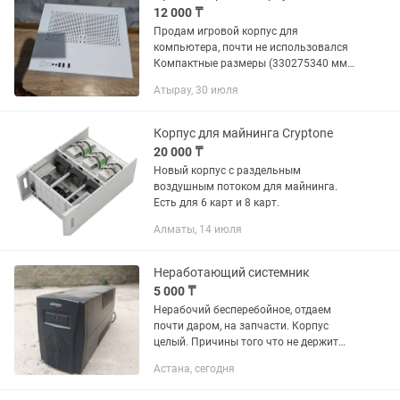
12 000 ₸
Продам игровой корпус для
компьютера, почти не использовался
Компактные размеры (330275340 мм)
— идеально подходит для
Атырау, 30 июля
ограниченного пространства. -
Прочный стальной корпус — надёжная
защита ваших...
Корпус для майнинга Cryptone
20 000 ₸
Новый корпус с раздельным
воздушным потоком для майнинга.
Есть для 6 карт и 8 карт.
Алматы, 14 июля
Неработающий системник
5 000 ₸
Нерабочий бесперебойное, отдаем
почти даром, на запчасти. Корпус
целый. Причины того что не держит
напряжение неизвестно. Если вы
Астана, сегодня
разбираетесь в бесперебойниках, он
отлично подойдёт для вас....