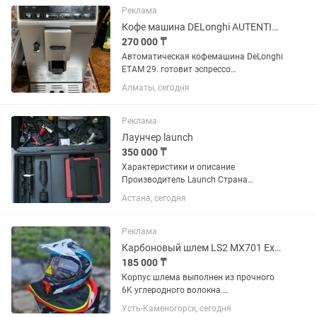
Видеокарта gtx 1660 ti 6gb Память ssd
Реклама
1tb...
Кофе машина DELonghi AUTENTICA
270 000 ₸
Автоматическая кофемашина DeLonghi
ETAM 29. готовит эспрессо
(одновременно можно заварить две
Алматы, сегодня
чашки), капучино, латте макиато, флэт
уайт, подогревает молоко – всего в эту
модель заложено восемь...
Реклама
Лаунчер launch
350 000 ₸
Характеристики и описание
Производитель Launch Страна
производительКитай Чтение и
Астана, сегодня
стирание кодов неисправностейДа
Отображение текущих параметров
системыДа Управление
Реклама
исполнительными...
Карбоновый шлем LS2 MX701 Explorer
185 000 ₸
Корпус шлема выполнен из прочного
6K углеродного волокна.
Комплектация включает
Усть-Каменогорск, сегодня
солнцезащитный козырек и визор с