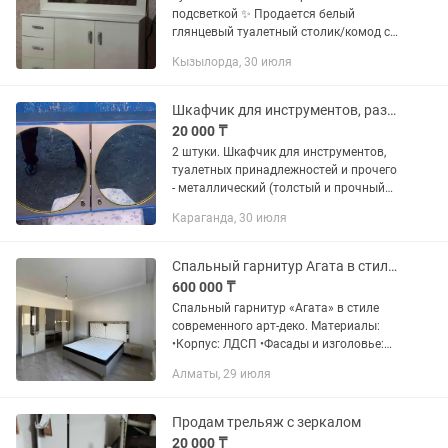
подсветкой ✨ Продается белый
глянцевый туалетный столик/комод с
большим зеркалом. Очень удобный и
Кызылорда, 30 июля
вместительный: 4 выдвижных ящика +
шкафчик с полками для хранения...
Шкафчик для инструментов, различных принадлежностей и пр. мет. с зеркалами.
20 000 ₸
2 штуки. Шкафчик для инструментов,
туалетных принадлежностей и прочего
- металлический (толстый и прочный
металл), оцинкованный. С 2-мя
Караганда, 30 июля
зеркалами. 3 полки, регулируемые по
месту положения высоты (см....
Спальный гарнитур Агата в стиле современного арт-деко.
600 000 ₸
Спальный гарнитур «Агата» в стиле
современного арт-деко. Материалы:
•Корпус: ЛДСП •Фасады и изголовье:
МДФ •Зеркала, фурнитура с
Алматы, 29 июля
доводчиками В комплект входит:
Кровать 1,8 м (180×200 см) •Мягкое...
Продам трельяж с зеркалом
20 000 ₸