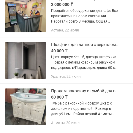
2 000 000 ₸
Продаётся оборудование для кафе Все
практически в новом состоянии.
Работали всего 3 месяца. Общая
сумма за которую все оборудование в
Астана, 22 июля
списке было приобретено - 2,631,000
тенге. Продаём с большой...
Шкафчик для ванной с зеркалом (новый, в упаковке)
40 000 ₸
Цвет: корпус белый, дверца шкафчика
— серая с лёгким красивым рисунком
под дерево. ✔️Параметры: длина-60 см,
высота -70 см 📦 Состояние: новое, в
Уральск, 22 июля
заводской упаковке (есть фото) ✔
Слева — удобный...
Продам раковину с тумбой для ванной комнаты и сверху идёт шкафчик
60 000 ₸
Тумба с раковиной и сверху шкаф с
зеркалом и подстветкой . Размер в
длину91 см . Район первой Алматы
самовывоз продам совсем не дорого .
Алматы, 20 июля