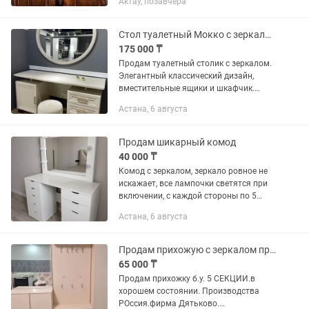
Актау, позавчера
Мебель выглядит невероятно статно,
дорого и изысканно. Качество
исполнения —...
Стол туалетный Мокко с зеркалом
175 000 ₸
Продам туалетный столик с зеркалом.
Элегантный классический дизайн,
вместительные ящики и шкафчик.
Большое красивое зеркало, стильные
Астана, 6 августа
золотые ручки. Отлично подойдет для
спальни или...
Продам шикарный комод
40 000 ₸
Комод с зеркалом, зеркало ровное не
искажает, все лампочки светятся при
включении, с каждой стороны по 5
вместительных шкафчиков для
Астана, 6 августа
аксессуаров и белья
Продам прихожую с зеркалом производитель Россия
65 000 ₸
Продам прихожку б.у. 5 СЕКЦИИ.в
хорошем состоянии. Производства
РОссия.фирма Дятьково.