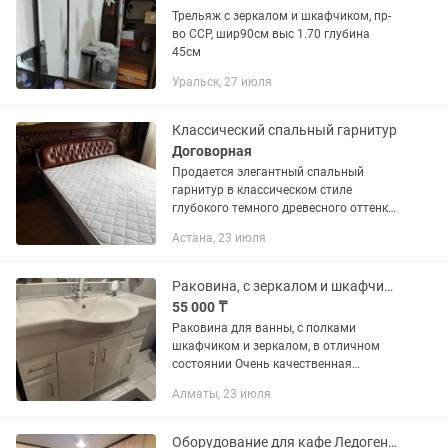
Трельяж с зеркалом и шкафчиком, пр-
во ССР, шир90см выс 1.70 глубина
45см
Уральск, 27 июля
Классический спальный гарнитур
Договорная
Продается элегантный спальный
гарнитур в классическом стиле
глубокого темного древесного оттенка
орех. Мебель выглядит солидно, богато
Астана, 23 июля
и качественно, украшена изящной
резьбой и фурнитурой под...
Раковина, с зеркалом и шкафчиками
55 000 ₸
Раковина для ванны, с полками
шкафчиком и зеркалом, в отличном
состоянии Очень качественная
Размеры: Длина: 107 Ширина: 42
Алматы, 23 июля
Высота: зеркало: 73 шкаф: 88
Оборудование для кафе Ледогенератор