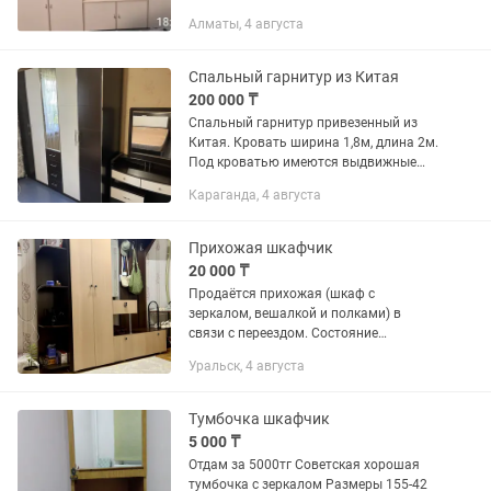
ВЕШАЛКА+ТУМБА ПОД
Алматы, 4 августа
ОБУВЬ,+ЗЕРКАЛО+ ТУМБА ДЛЯ ВЕЩЕЙ
под зеркалом+ шкафчик с
полками..общая длинна составляет
Спальный гарнитур из Китая
2.10....
200 000 ₸
Спальный гарнитур привезенный из
Китая. Кровать ширина 1,8м, длина 2м.
Под кроватью имеются выдвижные
шкафчики с двух сторон.Матрац
Караганда, 4 августа
производство Гонг-Конг на этикетке
указано,можно перевести. Матрац...
Прихожая шкафчик
20 000 ₸
Продаётся прихожая (шкаф с
зеркалом, вешалкой и полками) в
связи с переездом. Состояние
отличное, чистая и аккуратная.
Уральск, 4 августа
Тумбочка шкафчик
5 000 ₸
Отдам за 5000тг Советская хорошая
тумбочка с зеркалом Размеры 155-42