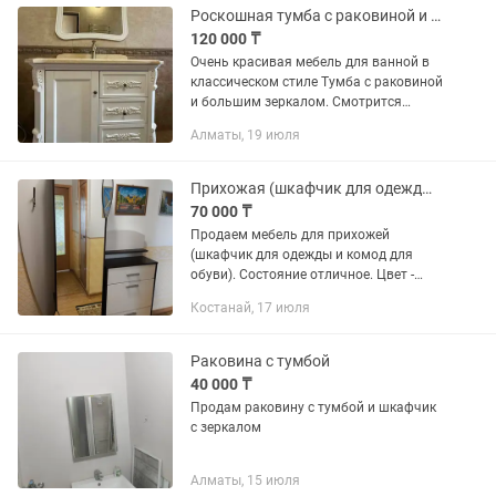
Роскошная тумба с раковиной и зеркалом!!!
120 000 ₸
Очень красивая мебель для ванной в
классическом стиле Тумба с раковиной
и большим зеркалом. Смотрится
дорого и стильно, красивый резной
Алматы, 19 июля
декор. Качественная, крепкая,
аккуратно использовалась. Все в...
Прихожая (шкафчик для одежды и комод для обуви)
70 000 ₸
Продаем мебель для прихожей
(шкафчик для одежды и комод для
обуви). Состояние отличное. Цвет -
комбинация светлого и темного. Шкаф
Костанай, 17 июля
с зеркалом. Очень красивая мебель.
Раковина с тумбой
40 000 ₸
Продам раковину с тумбой и шкафчик
с зеркалом
Алматы, 15 июля