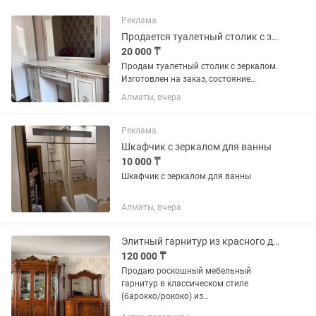
Реклама
Продается туалетный столик с зеркалом
20 000 ₸
Продам туалетный столик с зеркалом.
Изготовлен на заказ, состояние
хорошее. Размеры: 140×40 см, высота с
Алматы, вчера
зеркалом — 170 см. Два боковых
шкафчика и выдвижной ящик с
механизмом Push-to-Open (без...
Реклама
Шкафчик с зеркалом для ванны
10 000 ₸
Шкафчик с зеркалом для ванны
Алматы, вчера
Элитный гарнитур из красного дерева роскошная витрина и комод с зеркалом
120 000 ₸
Продаю роскошный мебельный
гарнитур в классическом стиле
(барокко/рококо) из
высококачественного красного дерева.