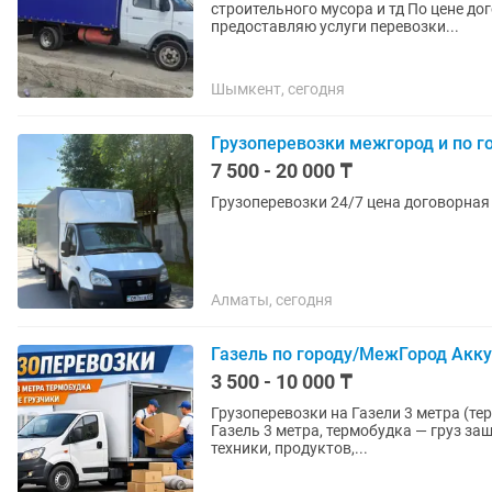
строительного мусора и тд По цене до
предоставляю услуги перевозки...
Шымкент, сегодня
Грузоперевозки межгород и по го
7 500 - 20 000 ₸
Грузоперевозки 24/7 цена договорная
Алматы, сегодня
Газель по городу/МежГород Акку
3 500 - 10 000 ₸
Грузоперевозки на Газели 3 метра (термобудка) Перевезу аккуратно и
Газель 3 метра, термобудка — груз за
техники, продуктов,...