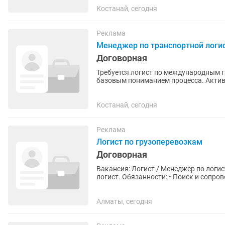
Костанай, сегодня
Реклама
Менеджер по транспортной логи
Договорная
Требуется логист по международным г
базовым пониманием процесса. Актив
легкообучаемость , стрессоустойчивос
Костанай, сегодня
Реклама
Логист по грузоперевозкам
Договорная
Вакансия: Логист / Менеджер по логистике В транспортно-логистическую компанию
логист. Обязанности: • Поиск и сопровождение грузов; • Работа с водителями и заказчиками; •
Контроль...
Алматы, сегодня