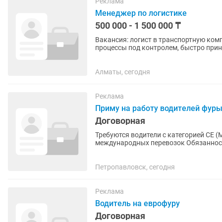
Реклама
Менеджер по логистике
500 000 - 1 500 000 ₸
Вакансия: логист в транспортную компанию 🚛 Ищем логиста, которы
процессы под контролем, быстро прин
Обязанности: — организация...
Алматы, сегодня
Реклама
Приму на работу водителей фур
Договорная
Требуются водители с категорией СЕ 
международных перевозок Обязанности
Обеспечение сохранности и своевреме
Петропавловск, сегодня
Реклама
Водитель на еврофуру
Договорная