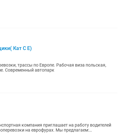
ки( Кат С Е)
еревозки, трассы по Европе. Рабочая виза польская,
ше. Современный автопарк
нспортная компания приглашает на работу водителей
ки на еврофурах. Мы предлагаем: