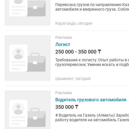
Перевозка грузов по направлению Каза
автомобиля и вверенного груза. Собл
разгрузочных...
Караганда, сегодня
Реклама
Логист
250 000 - 350 000 ₸
Требования к логисту: Опыт работы в сфере логистики от 1 года; Знание рынка
грузоперевозки; Умение искать и подбирать транспорт; Навыки расчёта маршрутов, объёма и
стоимости доставки; Контроль...
Шымкент, сегодня
Реклама
Водитель грузового автомобиля
350 000 ₸
# Водитель на Газель (Алматы) Заработная плата: 350 000 тг ### GAZ LOGISTIC приглашает на
работу водителя на автомобиль Газель. Мы — транспортно-логистическая компа
занимающаяся...