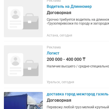
Реклама
Водитель на Длинномер
Договорная
Срочно требуется водитель на длинномер с о
-Грузоперевозки по городу и загородом. -Поддержание чистоты и рабочего состо
автомашины. -Следить за...
Астана, сегодня
Реклама
Логист
200 000 - 400 000 ₸
Наличие высшего / средне-специально
Уральск, сегодня
доставка город межгород газель
Договорная
Перевожу любой груз мелкий крупный строительные материалы переезд . Выво