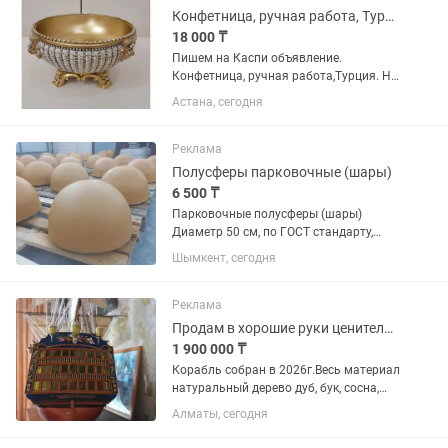
(стальные,...
Конфетница, ручная работа, Турция
18 000 ₸
Пишем на Каспи объявление.
Конфетница, ручная работа,Турция. На
столе смотрится очень красиво и
Астана, сегодня
приятно, глаз радует. Можно в
качестве подарка подарить. Диаметр
-9см. Высота -11 см. Осталось 2шт....
Реклама
Полусферы парковочные (шары)
6 500 ₸
Парковочные полусферы (шары)
Диаметр 50 см, по ГОСТ стандарту,
желтого цвета для ограничения заезда
Шымкент, сегодня
машин. Крепкие, цвет устойчивый,
глянцевые. Можем залить любого
цвета
Реклама
Продам в хорошие руки ценителю исторических парусных кораблей .
1 900 000 ₸
Корабль собран в 2026г.Весь материал
натуральный дерево дуб, бук, сосна,
липа. Пушки из металла.Паруса лён,
Алматы, сегодня
такелажная оснастка крученая
ХБ.нити разного