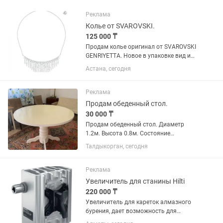
Реклама
Колье от SVAROVSKI.
125 000 ₸
Продам колье оригинал от SVAROVSKI
GENRIYETTA. Новое в упаковке вид и
описание на фото. В подарок пробник
Астана, сегодня
туалетной воды от JO MALONE. Цена
125000т. Есть небольшой торг. Также
продам жемчужные бусы...
Реклама
Продам обеденный стол.
30 000 ₸
Продам обеденный стол. Диаметр
1.2м. Высота 0.8м. Состояние
отличное. Доставки НЕТ.
Талдыкорган, сегодня
Реклама
Увеличитель для станины Hilti
220 000 ₸
Увеличитель для кареток алмазного
бурения, дает возможность для
установки больших диаметров