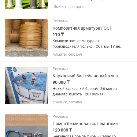
16 000 тн. 2. Форма большой вазон
Шымкент, сегодня
диаметр 60 см. = 33 000 тн. 3 Колонна
высота 98 см = 41 000 тн. Состояние:
новые,...
Реклама
Композитная арматура ГОСТ
110 ₸
Композитная арматура от
производителя только ГОСТ, мы ТУ не
производим. Без посредников. В
Алматы, сегодня
наличии от4 до 12 диаметры.
Сертификат, протоколы испытания.
Более 8 лет успешных продаж на
Реклама
территории РК....
Каркасный бассейн новый в упаковке
90 000 ₸
Новый каркасный бассейн 3,6 метра
диаметр, высота 120 Полная
комплектация лестница, тент, фильтр
Уральск, сегодня
Если нужно объясню как содержать
воду кристально чистой весь сезон
Нужная вещь на лето для всей...
Реклама
Помпа бензиновая со шлангами
120 000 ₸
Бензиновая помпа фирмы Carver со