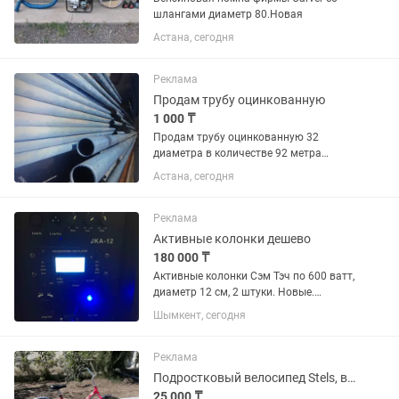
шлангами диаметр 80.Новая
Астана, сегодня
Реклама
Продам трубу оцинкованную
1 000 ₸
Продам трубу оцинкованную 32
диаметра в количестве 92 метра
.длина трубы 4 м .23штуки .цена за
Астана, сегодня
метр 1000тг.
Реклама
Активные колонки дешево
180 000 ₸
Активные колонки Сэм Тэч по 600 ватт,
диаметр 12 см, 2 штуки. Новые.
Профессиональные стойки бесплатно.
Шымкент, сегодня
Реклама
Подростковый велосипед Stels, в хорошем состоянии
25 000 ₸