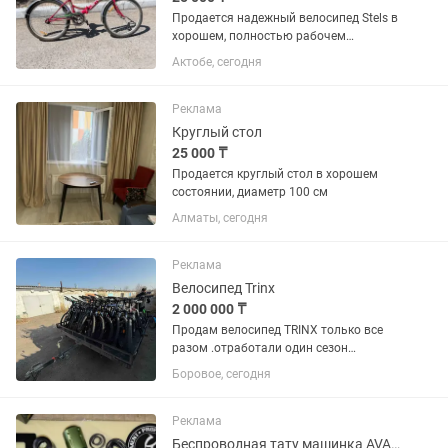
Продается надежный велосипед Stels в
хорошем, полностью рабочем
состоянии. Отлично подойдет для
Актобе, сегодня
подростка или взрослого невысокого
роста. Состояние: Б/У, в хорошем
состоянии, все механизмы работают...
Реклама
Круглый стол
25 000 ₸
Продается круглый стол в хорошем
состоянии, диаметр 100 см
Алматы, сегодня
Реклама
Велосипед Trinx
2 000 000 ₸
Продам велосипед TRINX только все
разом .отработали один сезон
полностью обслужены . разные модели
Боровое, сегодня
,рамы, колеса тоже разных диаметров .
Реклама
Беспроводная тату машинка AVA EP8 Plus и набор расходников