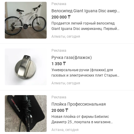
диаметра.Масштаб:1×84.Длина:1,25м.В
Реклама
ысота...
Велосипед Giant Iguana Disc американец
200 000 ₸
Продается легкий горный велосипед
Giant Iguana Disc американец. Первый
владелец. Гидравлическая система
Алматы, сегодня
тормозов. Документ и документация к
велосипеду имеется. Отдам
дополнительно купленную...
Реклама
Ручка газа(флажок)
1 350 ₸
Универсальные ручки (флажки) для
газовых и электрических плит Старые
ручки на плиты стерлись, треснули или
Алматы, сегодня
потеряли презентабельный вид? Не
спешите менять всю плиту! Стильный
и надежный комплект...
Реклама
Плойка Профессиональная
20 000 ₸
Новая плойка от фирмы Бебилис
Диаметр 25 , покупала в магазине
николь в Меге
Астана, сегодня