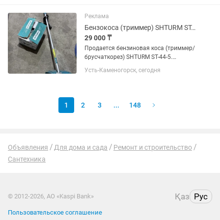
Реклама
Бензокоса (триммер) SHTURM ST-44-5 (52cc / 2200W)
29 000 ₸
Продается бензиновая коса (триммер/
брусчаткорез) SHTURM ST-44-5.
Отличный, мощный инструмент для
Усть-Каменогорск, сегодня
скашивания травы, сухостоя,
кустарников и бурьяна на даче или
придомовом участке. Характеристики:
...
1
2
3
...
148
Объявления
Для дома и сада
Ремонт и строительство
Сантехника
Қаз
Рус
© 2012-2026, АО «Kaspi Bank»
Пользовательское соглашение