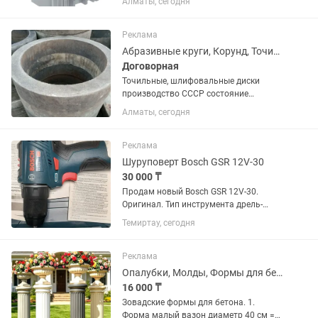
Алматы, сегодня
коронок
Реклама
Абразивные круги, Корунд, Точильные, шлифовальные диски большого диаметра.
Договорная
Точильные, шлифовальные диски
производство СССР состояние
хорошее, есть выбор. По стоимости
Алматы, сегодня
можно договориться. 305х900х65
305х600х75 305х500х100 305х500х150
305х600х65 400х500х100
Реклама
Шуруповерт Bosch GSR 12V-30
30 000 ₸
Продам новый Bosch GSR 12V-30.
Оригинал. Тип инструмента дрель-
шуруповерт Тип патрона
Темиртау, сегодня
быстрозажимной Количество
скоростей работы 2 Диаметр патрона
0.8 – 10 мм Максимальное число
Реклама
оборотов холостого...
Опалубки, Молды, Формы для бетона.
16 000 ₸
Зовадские формы для бетона. 1.
Форма малый вазон диаметр 40 см =