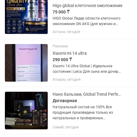
Higo global клеточное омоложение
75 000 ₸
HIGO Global Лидер области клеточного
омоложения GN AKG (для мужчин и
женщин) GN CELL по 60 шт
Астана, сегодня
Реклама
Xiaomi mi 14 ultra
290 000 ₸
Xiaomi 14 Ultra Global | Идеальное
состояние | Leica Для сына или дочери
виде дорого подарка очень хорошо
Атырау, сегодня
подходить состояние всего телефона
==Идеальное== в коробке есть все
бумажки и пленки от...
Нано бальзам, Global Trend Perfecto lux Vitality Lux
Договорная
Натуральный состав на 100% Вся
продукция произведена только из
натуральных и проверенных
компонентов. Продукция компании
Семей, сегодня
имеет все разрешительные документы.
Рекомендована Международным...