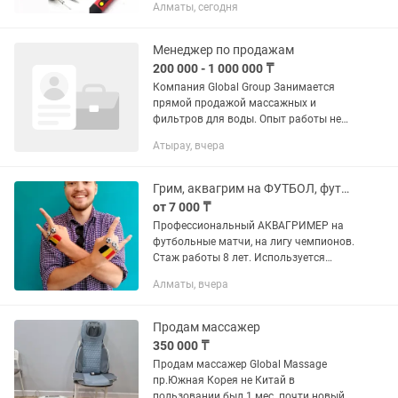
Алматы, сегодня
использовались. Паяльник gloBAL
E60WT: Мощность паяльника —...
Менеджер по продажам
200 000 - 1 000 000 ₸
Компания Global Group Занимается
прямой продажой массажных и
фильтров для воды. Опыт работы не
требуется всему обучим сами Условия
Атырау, вчера
Оклад и проценты от продаж имеются
проживания работа...
Грим, аквагрим на ФУТБОЛ, футбольный АКВАГРИМ, ГРИМ, на лигу чемпионов
от 7 000 ₸
Профессиональный АКВАГРИМЕР на
футбольные матчи, на лигу чемпионов.
Стаж работы 8 лет. Используется
профессиональные гипоаллергенные
Алматы, вчера
краски Tag, Global, Professional Писать
и звонить на Один час...
Продам массажер
350 000 ₸
Продам массажер Global Massage
пр.Южная Корея не Китай в
пользовании был 1 мес. почти новый