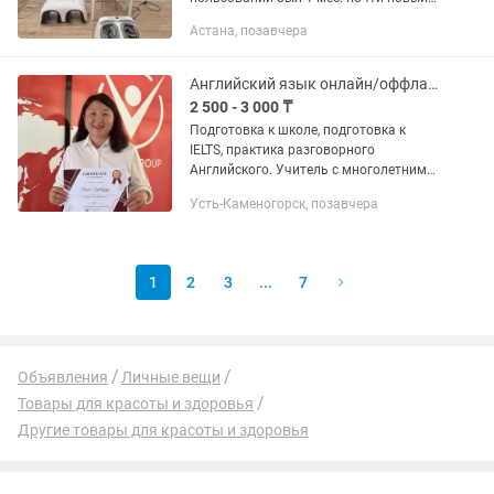
вариант обмена на samsung galaxy s
Астана, позавчера
25 ultra
Английский язык онлайн/оффлайн для детей и взрослых
2 500 - 3 000 ₸
Подготовка к школе, подготовка к
IELTS, практика разговорного
Английского. Учитель с многолетним
опытом работавшая в иностранной
Усть-Каменогорск, позавчера
компании Apply Global, с личным
баллом по Айлтс 7.5, призер...
1
2
3
...
7
Объявления
Личные вещи
Товары для красоты и здоровья
Другие товары для красоты и здоровья