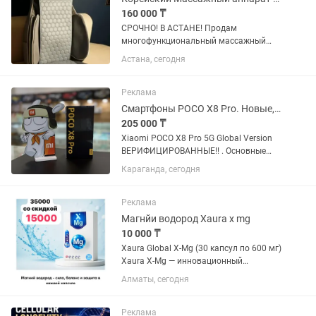
160 000 ₸
СРОЧНО! В АСТАНЕ! Продам
многофункциональный массажный
аппарат от фирмы Global, абсолютно
Астана, сегодня
новый! Массажер переносной, можно
использовать дома, в офисе, и даже в
машине как накидка на сиденье (от...
Реклама
Смартфоны POCO X8 Pro. Новые, оригинал. Гарантия 1 год. Караганда
205 000 ₸
Xiaomi POCO X8 Pro 5G Global Version
ВЕРИФИЦИРОВАННЫЕ!! . Основные
характеристики: - Экран: 6,59" AMOLED-
Караганда, сегодня
дисплей 1,5K, 120 Гц, сверхяркий -
Разрешение: 2756×1268 - Процессор:
Восьмиядерный CPU, до...
Реклама
Магнйи водород Xaura x mg
10 000 ₸
Xaura Global X-Mg (30 капсул по 600 мг)
Xaura X-Mg — инновационный
комплекс, где магний сочетается с
Алматы, сегодня
молекулярным водородом. Такое
сочетание даёт двойную пользу: ⚡
восстановление энергии 🛡 мощная...
Реклама