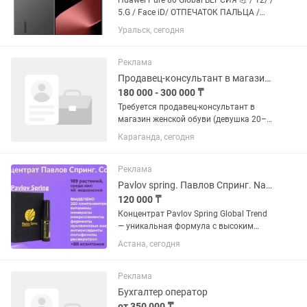
Huawei Pure 80 Global ВЕРСИЯ 💪 / 12/ /
5.G / Face iD/ ОТПЕЧАТОК ПАЛЬЦА /
СОСТОЯНИЕ ИДЕАЛ ПРЯМ / НА
Уральск, сегодня
КАСПИЙ 350 стоит / УРАЛЬСК АКСАЙ
КАСПИЙ РАССРОЧКА 00-12 / 00-24
Реклама
Продавец-консультант в магазине
180 000 - 300 000 ₸
Требуется продавец-консультант в
магазин женской обуви (девушка 20–
35 лет, не студент) с обязательным
Караганда, сегодня
знанием казахского языка. График с
10:00-20:00 , 5/2, Зарплата выдается
два раза в месяц....
Реклама
Pavlov spring. Павлов Спринг. Nano balsam. Нано бальзам. Доставка. Оригинал
120 000 ₸
Концентрат Pavlov Spring Global Trend
— уникальная формула с высоким
содержанием коэнзима Q₁₀, известного
Астана, сегодня
своей способностью усиливать
естественную энергию клеток. В основе
— 189 растительных...
Реклама
Бухгалтер оператор
от 350 000 ₸