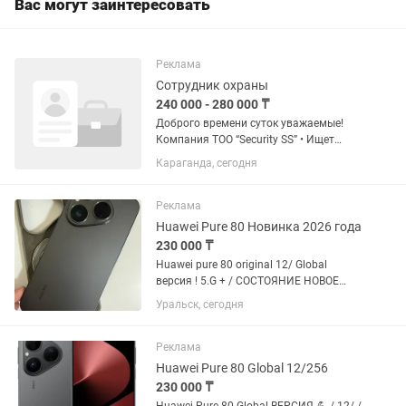
Вас могут заинтересовать
Реклама
Сотрудник охраны
240 000 - 280 000 ₸
Доброго времени суток уважаемые!
Компания ТОО “Security SS” • Ищет
кандидатов на должность охранника (
Караганда, сегодня
Сотрудника Службы безопасности) •
Возраст от 19 до 50 лет мужчины и
женщины • график работы с...
Реклама
Huawei Pure 80 Новинка 2026 года
230 000 ₸
Huawei pure 80 original 12/ Global
версия ! 5.G + / СОСТОЯНИЕ НОВОЕ
ИДЕАЛ / дорогой чехол / Face iD /
Уральск, сегодня
очень редкий флагман ! Продажа или
обмен на игровой ноутбук
Реклама
Huawei Pure 80 Global 12/256
230 000 ₸