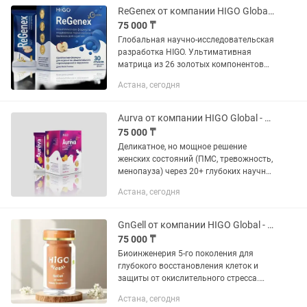
ReGenex от компании HIGO Global - системное решение 3.0 для мужчин
75 000 ₸
Глобальная научно-исследовательская
разработка HIGO. Ультимативная
матрица из 26 золотых компонентов
(фитонутриенты, аминокислоты,
Астана, сегодня
минералы), восстанавливающая
гормональную, энергетическую и...
Aurva от компании HIGO Global - интеллектуальная гормональная архитектура
75 000 ₸
Деликатное, но мощное решение
женских состояний (ПМС, тревожность,
менопауза) через 20+ глубоких научно-
обоснованных компонентов.
Астана, сегодня
Значительное клинически доказанное
улучшение: снижает приливы на 68%,...
GnGell от компании HIGO Global - экосистемная реконструкция организма
75 000 ₸
Биоинженерия 5-го поколения для
глубокого восстановления клеток и
защиты от окислительного стресса.
Мощная синергия 5 экстрактов (Чага,
Астана, сегодня
Рейши, Майтаке, Ежовик, Трутовик) и