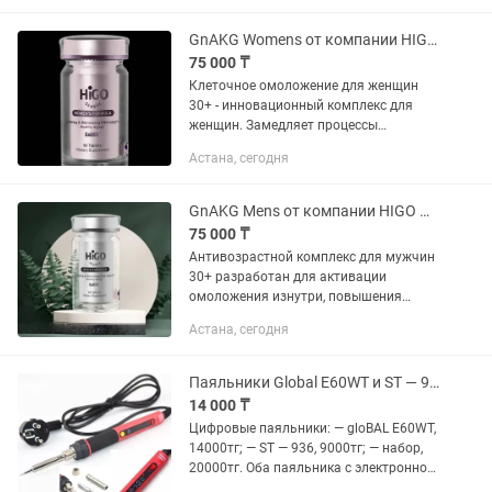
уникальных биоактивных...
GnAKG Womens от компании HIGO Global - клеточное омоложение для женщин
75 000 ₸
Клеточное омоложение для женщин
30+ - инновационный комплекс для
женщин. Замедляет процессы
старения, делает кожу гладкой и
Астана, сегодня
сияющей, нормализует сон и
поддерживает женскую гормональную
систему....
GnAKG Mens от компании HIGO Global - антивозрастной комплекс для мужчин
75 000 ₸
Антивозрастной комплекс для мужчин
30+ разработан для активации
омоложения изнутри, повышения
клеточной энергии и естественного
Астана, сегодня
баланса тестостерона. 1200 мг Ca-AKG
(активаторы сиртуинов),...
Паяльники Global E60WT и ST — 936, новые, цифровые, в фирменной упаковке
14 000 ₸
Цифровые паяльники: — gloBAL E60WT,
14000тг; — ST — 936, 9000тг; — набор,
20000тг. Оба паяльника с электронной
регулировкой, новые, не