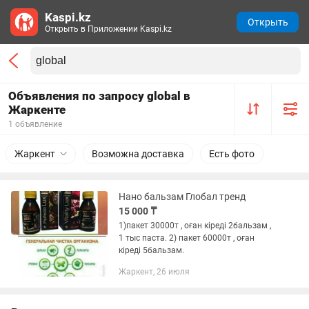
Kaspi.kz
Открыть
Открыть в Приложении Kaspi.kz
Объявления по запросу global в
Жаркенте
1 объявление
Жаркент
Возможна доставка
Есть фото
Нано бальзам Глобал тренд
15 000 ₸
1)пакет 30000т , оған кіреді 2бальзам ,
1 тыс паста. 2) пакет 60000т , оған
кіреді 5бальзам.
Жаркент, 26 июля