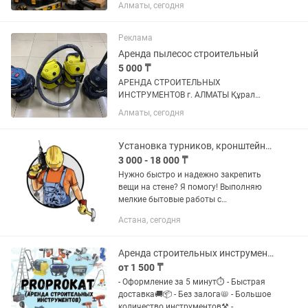
Аксай 1а 27 Б/1 ( рядом кар сити)
Алматы, сегодня
Быстро, удобно, недорого! В чистом и
рабочем состоянии Надёжный
инструмент для вашего ремонта!
Реклама
Доставка по городу...
Аренда пылесос строительный
5 000 ₸
АРЕНДА СТРОИТЕЛЬНЫХ
ИНСТРУМЕНТОВ г. АЛМАТЫ Құрал
саймандар жалға береміз Адрес: Аксай
Алматы, сегодня
1а 27 Б/1 ( напротив кар сити) Быстро,
удобно, недорого! В чистом и рабочем
состоянии Надёжный инструмент для...
Установка турников, кронштейнов ТВ, гардин. Мастер с перфоратором
3 000 - 18 000 ₸
Нужно быстро и надежно закрепить
вещи на стене? Я помогу! Выполняю
мелкие бытовые работы с
использованием профессионального
Астана, сегодня
инструмента (перфоратор,
шуруповерт). Работаю аккуратно,
ровно и по...
Аренда строительных инструментов. Прокат строительного оборудования
от 1 500 ₸
- Оформление за 5 минут⏱️ - Быстрая
доставка🚚📦 - Без залога📛 - Большое
количество инструментов⚒️ -