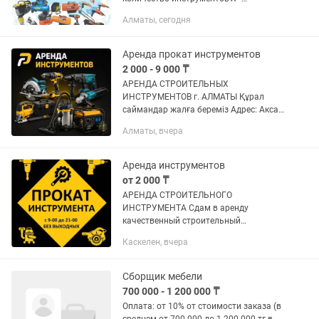
Качественные, проверенные бренды✅ -
Алматы, сегодня
Система скидок 🏷️ График работы 9:00-
20:00, без...
Аренда прокат инструментов
2 000 - 9 000 ₸
АРЕНДА СТРОИТЕЛЬНЫХ
ИНСТРУМЕНТОВ г. АЛМАТЫ Құрал
саймандар жалға береміз Адрес: Аксай
1а 27 Б/1 ( напротив кар сити) Быстро,
Алматы, вчера
удобно, недорого! В чистом и рабочем
состоянии Надёжный инструмент для...
Аренда инструментов
от 2 000 ₸
АРЕНДА СТРОИТЕЛЬНОГО
ИНСТРУМЕНТА Сдам в аренду
качественный строительный
инструмент. Все оборудование
Каскелен, вчера
исправное, готово к работе. В наличии:
- Перфоратор Makita/Bosch - Болгарка
(УШМ) -...
Сборщик мебели
700 000 - 1 200 000 ₸
Оплата: от 10% от стоимости заказа (в