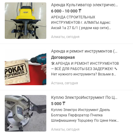
состоянии Надежный инструмент для
Аренда Культиватор электрический бензиновый
вашего ремонта! ...
6 000 - 10 000 ₸
АРЕНДА СТРОИТЕЛЬНЫХ
ИНСТРУМЕНТОВ г. АЛМАТЫ Адрес:
Аксай 1а 27 Б/1 ( рядом кар сити)
Быстро, удобно, недорого! В чистом и
Алматы, сегодня
рабочем состоянии Надёжный
инструмент для вашего ремонта!
Доставка по городу...
Аренда и ремонт инструментов (перфораторы, болгарки и многое другое)
Договорная
🛠️ АРЕНДА И РЕМОНТ ИНСТРУМЕНТОВ
— ВСЁ ДЛЯ РАБОТЫ БЕЗ ЗАДЕРЖЕК! 🔧
Нет нужного инструмента? Возьми в
аренду! ⚙️ Поломался свой? Мы
Астана, сегодня
быстро починим! Мы предлагаем: ✅
Аренду электро- и бензоинструмента...
Куплю ЭлектроИнструмент По Цене Ниже Рынка Хлам Не предлагать !
5 000 ₸
Куплю Электро Инструмент Дрель
Болгарка Перфоратор Пчелка
Шлифмашинку Торцовку По Цене Ниже
Рынка ! Мне ненужно Показывать
Алматы, сегодня
Сколько она стоит в каспии