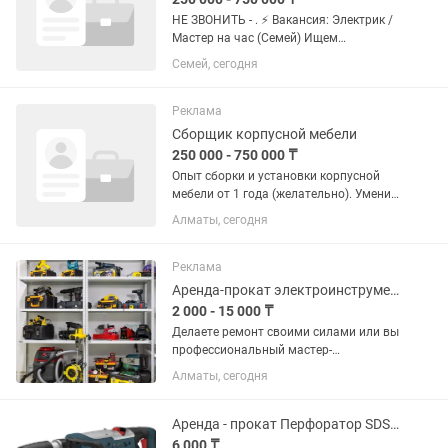
НЕ ЗВОНИТЬ - . ⚡ Вакансия: Электрик /
Мастер на час (Семей) Ищем
дисциплинированных профессионалов
Семей, сегодня
для долгосрочного сотрудничества.
Занятость: Полная / Сменный график
(строго по...
Реклама
Сборщик корпусной мебели
250 000 - 750 000 ₸
Опыт сборки и установки корпусной
мебели от 1 года (желательно). Умение
читать чертежи. Навыки работы с
Алматы, сегодня
ЛДСП, МДФ, столешницами и
мебельной фурнитурой. Опыт
установки фурнитуры (BLUM, Hettich,
Реклама
Boyard...
Аренда-прокат электроинструментов - TRADE ENERGY RENT
2 000 - 15 000 ₸
Делаете ремонт своими силами или вы
профессиональный мастер-
отделочник? Нет смысла тратить сотни
Алматы, сегодня
тысяч тенге на покупку дорогого
оборудования ради разовой задачи!
Компания Trade Energy предоставит...
Аренда - прокат Перфоратор SDS MAX Alteco RH1400-50
6 000 ₸