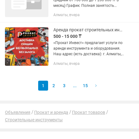
среднем от 700 000 до 1 200 000 тг в
месяц) График: Полная занятость
Локация: Алматы и пригород В
Алматы, вчера
стабильно развивающуюся
мебельную компанию (производство...
Аренда прокат строительных инструментов оборудования электро алматы бенза
500 - 15 000 ₸
«Прокат Инвест» предлагает услуги по
аренде инструмента и оборудования.
Наш адрес (есть доставка): г. Алматы,
ул. Кабдолова 22б (уг. Саина)
Алматы, вчера
Работаем без выходных с 9:00 до
18:00. Подробнее на...
1
2
3
...
15
Объявления
Прокат и аренда
Прокат товаров
Строительные инструменты