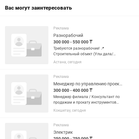
Вас могут заинтересовать
Реклама
Разнорабочий
300 000 - 550 000 ₸
Требуются разнорабочие! 📍
Строительный объект (Улы дала/
айтматова) ⏰ График: 08:00–20:00
Астана, сегодня
(обед 13:00–14:00) 💰 Оплата: 13 000
тг/смена, каждые 15 дней без
задержек!!! ✅ Работа несложная,
Реклама
обучаем ✅...
Менеджер по управлению проектами
300 000 - 400 000 ₸
Менеджер филиала / Консультант по
продажам и прокату инструментов
Компания: Torent Город: Кокшетау
Кокшетау, сегодня
Занятость: Полная Заработная плата:
от 300 000 до 400 000 тг на руки (Оклад
+ KPI) 📍Torent —...
Реклама
Электрик
250 000 - 750 000 ₸