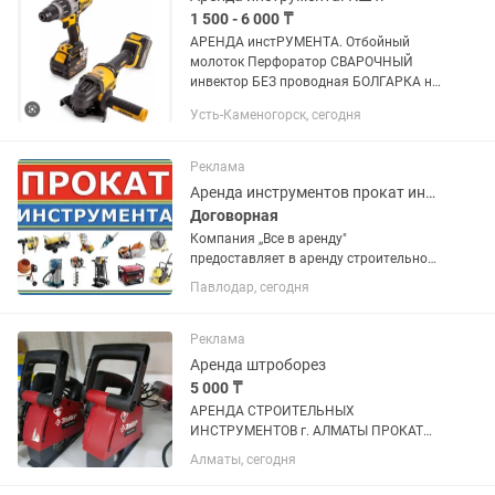
1 500 - 6 000 ₸
АРЕНДА инстРУМЕНТА. Отбойный
молоток Перфоратор СВАРОЧНЫЙ
инвектор БЕЗ проводная БОЛГАРКА на
125. Болгарка на 125,на 180.
Усть-Каменогорск, сегодня
Шуруповерт Пчелка Лобзик. Всё фирмы
DEWALT. Район КШТ.
Реклама
Аренда инструментов прокат инструмента прокат оборудования
Договорная
Компания ,,Все в аренду"
предоставляет в аренду строительное
оборудования Звоните: Работаем без
Павлодар, сегодня
выходных с 9:00 до 19:00 Мы
находимся по адресу ул. Амангельды
36 Без какого либо залога....
Реклама
Аренда штроборез
5 000 ₸
АРЕНДА СТРОИТЕЛЬНЫХ
ИНСТРУМЕНТОВ г. АЛМАТЫ ПРОКАТ
ПЛЮС Адрес: Аксай 1а 27 Б/1 (
Алматы, сегодня
напротив кар сити) Быстро, удобно,
недорого! В чистом и рабочем