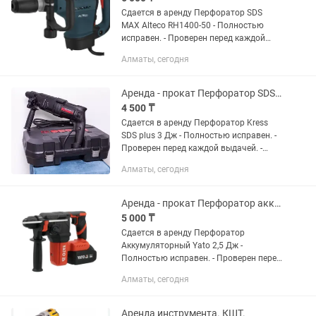
Сдается в аренду Перфоратор SDS
MAX Alteco RH1400-50 - Полностью
исправен. - Проверен перед каждой
выдачей. - Чистый и готов к работе. В
Алматы, сегодня
комплект входит: - Инструмент - Кейс -
Оснастка...
Аренда - прокат Перфоратор SDS plus Kress 3 Дж
4 500 ₸
Сдается в аренду Перфоратор Kress
SDS plus 3 Дж - Полностью исправен. -
Проверен перед каждой выдачей. -
Чистый и готов к работе. В комплект
Алматы, сегодня
входит: - Инструмент - Кейс - Оснастка
(пика/лопатка,...
Аренда - прокат Перфоратор аккумуляторный Yato 2,5 Дж
5 000 ₸
Сдается в аренду Перфоратор
Аккумуляторный Yato 2,5 Дж -
Полностью исправен. - Проверен перед
каждой выдачей. - Чистый и готов к
Алматы, сегодня
работе. В комплект входит: -
Инструмент - Оснастка (пика, лопатка,...
Аренда инструмента. КШТ.