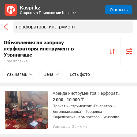
Kaspi.kz
Открыть
Открыть в Приложении Kaspi.kz
Объявления по запросу
перфораторы инструмент в
Узынагаше
1 объявление
Узынагаш
Цена
Есть фото
Аренда инструментов Перфоратор
2 000 - 10 000 ₸
Прокат инструментов: -Генератор - -
Бетономешалка - - Торцовка - -
Кафелерезка - Компрессор - Бензопила
- Отбойный молоток - Пушка -
Узынагаш, 25 июля
Шуруповерт - Болгарка - Перфоратор -
Пчелка - Сварка - Лазерный...