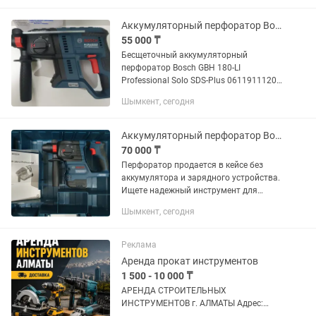
Предлагайте Цену и Варианты !
Аккумуляторный перфоратор Bosch GBH 180-LI Professional Solo SDS-Plus
55 000 ₸
Бесщеточный аккумуляторный
перфоратор Bosch GBH 180-LI
Professional Solo SDS-Plus 0611911120 -
предназначен для перфорации в
Шымкент, сегодня
бетоне, кирпиче и камне, а также для
легких долбежных работ. Также...
Аккумуляторный перфоратор Bosch GBH 185-LI.
70 000 ₸
Перфоратор продается в кейсе без
аккумулятора и зарядного устройства.
Ищете надежный инструмент для
профессиональных задач?
Шымкент, сегодня
Аккумуляторный перфоратор Bosch
GBH 185-LI — идеальное решение для...
Реклама
Аренда прокат инструментов
1 500 - 10 000 ₸
АРЕНДА СТРОИТЕЛЬНЫХ
ИНСТРУМЕНТОВ г. АЛМАТЫ Адрес: