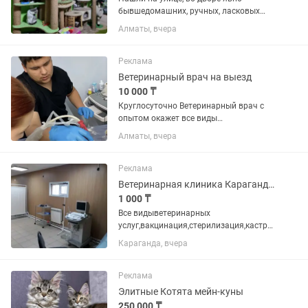
бывшедомашних, ручных, ласковых
котика или кошечку? Соседи
Алматы, вчера
выкинули? Квартиранты съехали и
бросили в подъезде? Вы человек с
большим сердцем, хотели бы помочь
Реклама
хвостикам...
Ветеринарный врач на выезд
10 000 ₸
Круглосуточно Ветеринарный врач с
опытом окажет все виды
ветеринарных услуг: - Выезд врача на
Алматы, вчера
дом; - вакцинация; - оформление
паспортов (оформление документов на
выезд) ; - оперативная хирургия; -...
Реклама
Ветеринарная клиника Караганды
1 000 ₸
Все видыветеринарных
услуг,вакцинация,стерилизация,кастра
ция,терапия и хирургия,онкохирургия.
Караганда, вчера
Реклама
Элитные Котята мейн-куны
250 000 ₸