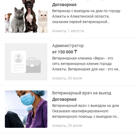
Договорная
Ветеринар с выездом на дом по городу
Алматы и Алматинской области,
оказание первой ветеринарной
помощи , проведение необходимых
Алматы, 1 августа
манипуляции, диагностика, лечение
ветеринарная консультация по
телефону...
Администратор
от 150 000 ₸
Ветеринарная клиника «Вера» - это
сеть ветеринарных клиник города
Алматы. Ветеринария для нас - это не
профессия, а образ жизни каждого из
Алматы, 30 июля
команды. В связи с активным
развитием на рынке ветеринарных...
Ветеринарный врач на выезд
Договорная
Ветеринарный врач с выездом на дом
Оказываю квалифицированную
ветеринарную помощь с выездом по
Алматы. Услуги: • Первичный осмотр и
Алматы, 29 июля
консультация. • Инъекции (подкожные,
внутримышечные,...