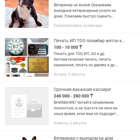
Ветеринар на вызов Оказываем
выездные ветеринарные услуги на
дому. Поможем быстро оценить
состояние животного, провести
Петропавловск, позавчера
осмотр, установить предварительный
диагноз и подобрать лечение. Услуги:
—...
Печать ИП ТОО пломбир жетон клише гравировка шильда табличка кубок медаль
100 - 10 000 ₸
Печать для ТОО, ИП, АО и др.
Автоматическая печать, печать
карманная, печать из дерева и др.
Печати и штампы из резины, металла.
Астана, 3 августа
Пломбираторы под свинцовые
пломбы. Печати металлические,
военные, для...
Срочная вакансия кассира!
240 000 - 280 000 ₸
ВНИМАНИЕ! Читайте объявление
полностью, и не тратьте ни свое ни
наше время, если вам не подходит
локация, график или зп! Срочно нужен
Алматы, 3 августа
кассир в Ветеринарную клинику!
Только официальное...
Ветеринар с выездом на дом