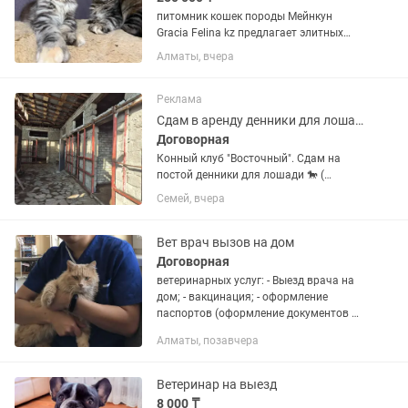
питомник кошек породы Мейнкун
Gracia Felina kz предлагает элитных
котят, У нас вы можете выбрать
Алматы, вчера
красивого крепкого малыша с
отличными породными данными,.
Котята переезжают в возрасте не
Реклама
ранее трёх...
Сдам в аренду денники для лошади
Договорная
Конный клуб "Восточный". Сдам на
постой денники для лошади 🐎 (
содержание вашей лошади на
Семей, вчера
длительный период времени ) кормим ,
поим , ухаживаем , ветеринарные
услуги , спец охр. агентство....
Вет врач вызов на дом
Договорная
ветеринарных услуг: - Выезд врача на
дом; - вакцинация; - оформление
паспортов (оформление документов на
выезд) ; - оперативная хирургия; -
Алматы, позавчера
интенсивная терапия; - лечение
инфекционных и...
Ветеринар на выезд
8 000 ₸