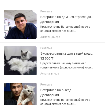
Реклама
Ветеринар на дом Без стресса для животных
Договорная
Круглосуточно Ветеринарный врач с
опытом окажет все виды
ветеринарных услуг: - Выезд врача на
Алматы, вчера
дом; - вакцинация; - оформление
паспортов (оформление документов на
выезд) ; - оперативная хирургия; -...
Реклама
Экспресс линька для вашей кошечки
12 000 ₸
Представляем Вашему вниманию
услугу вычеса (экспресс линьки) кошки
в условиях зоосалона. Входит в услугу:
Астана, вчера
🎀 Подстригание когтей 🎀 Обработка
ушей 🎀 Обработка глаз 🎀 Вычес
основной 🎀 Мытье в уходовом...
Реклама
Ветеринар на выезд
Договорная
Круглосуточно Ветеринарный врач с
опытом окажет все виды