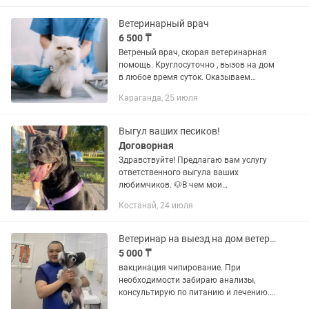
питомцу. Услуги: • Осмотр и...
Ветеринарный врач
6 500 ₸
Ветреный врач, скорая ветеринарная
помощь. Круглосуточно , вызов на дом
в любое время суток. Оказываем
услуги всем видам животных --
Караганда, 25 июля
стерилизация (кастрация )
-хирургические вмешательства
-купирование...
Выгул ваших песиков!
Договорная
Здравствуйте! Предлагаю вам услугу
ответственного выгула ваших
любимчиков. 🐶В чем мои
преимущества? -Я являюсь студенткой
Костанай, 24 июля
5 курса в области
ветеринарии(Кафедра ветеринарной
медицины),есть большие...
Ветеринар на выезд на дом ветеринарный врач вызов усыпление кремация
5 000 ₸
вакцинация чипирование. При
необходимости забираю анализы,
консультирую по питанию и лечению.
В тяжелых случаях — гуманная