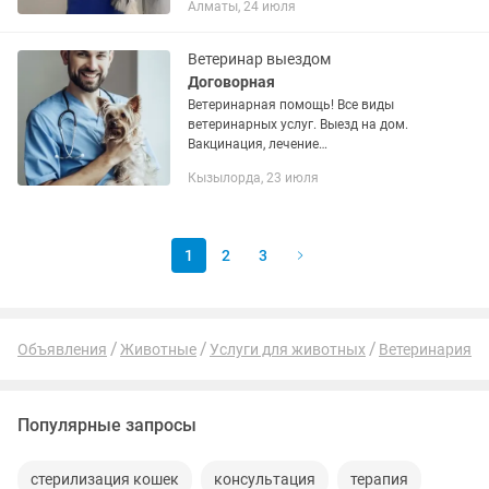
Алматы, 24 июля
эвтаназия и кремация по закону.
Работаю бережно и с любовью к
каждому...
Ветеринар выездом
Договорная
Ветеринарная помощь! Все виды
ветеринарных услуг. Выезд на дом.
Вакцинация, лечение
хирургия(кастрация всех видов
Кызылорда, 23 июля
животных, купировка ушей,
стерилизация кошек и собак).город
Кызылорда ул Амангелды...
1
2
3
Объявления
Животные
Услуги для животных
Ветеринария
Популярные запросы
стерилизация кошек
консультация
терапия