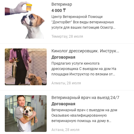
Ветеринар
4 000 ₸
Центр Ветеринарной Помощи
"ДокторВет" Все виды ветеринарных
услуги для ваших питомцев Осмотр
Профилактика Лабораторная
Темиртау, 28 июля
диагностика Лечение Хирургия (
стерилизация, кастрация, различные
раны,...
Кинолог дрессировщик. Инструктор по вязкам
Договорная
Предлагаю услуги кинолога
дрессировщика С выездом на дом На
площадке Инструктор по вязкам от
самых больших до самых маленьких
Алматы, 28 июля
собак Ветеринарные услуги Онлайн
консультации Выбор щенков
Ветеринарный врач на выезд 24/7
Договорная
Ветеринарный врач с выездом на дом
Оказываю квалифицированную
ветеринарную помощь на дому в
удобное для вас время. Опыт более 19
Астана, 28 июля
лет, бережное отношение к каждому