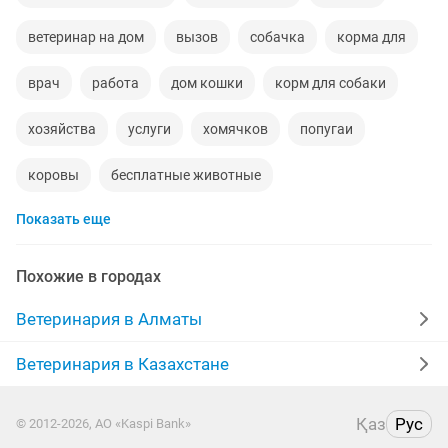
ветеринар на дом
вызов
собачка
корма для
врач
работа
дом кошки
корм для собаки
хозяйства
услуги
хомячков
попугаи
коровы
бесплатные животные
Показать еще
ветеринарная аптека
даром
кобель
вечерняя работа
вечернее время работа
забор
Похожие в городах
кожен
аптека
антитела бешенство
кабаны
Ветеринария в Алматы
животные собаки
мясо
кошки бесплатно
Ветеринария в Казахстане
Қаз
Рус
© 2012-2026, АО «Kaspi Bank»