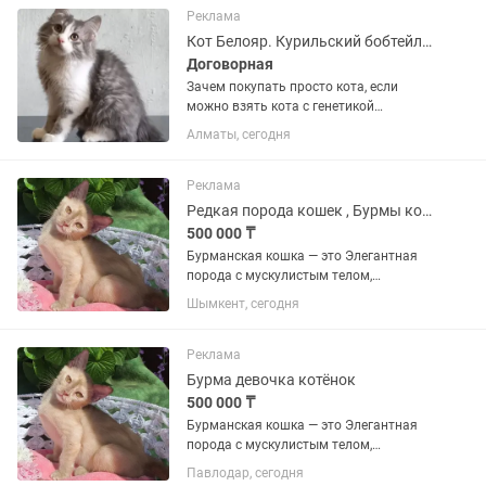
характером: невероятно привязаны к
Реклама
человеку, активны,...
Кот Белояр. Курильский бобтейл шоу-класса от чемпионов
Договорная
Зачем покупать просто кота, если
можно взять кота с генетикой
аристократа, внешностью рыси и
Алматы, сегодня
манерами преданного пса?
Знакомьтесь, это Белояр — молодая
звезда нашего питомника. Кот, в жилах
Реклама
которого...
Редкая порода кошек , Бурмы котята
500 000 ₸
Бурманская кошка — это Элегантная
порода с мускулистым телом,
шелковистой шерстью и
Шымкент, сегодня
выразительными глазами. Они
известны своим «собачьим»
характером: невероятно привязаны к
Реклама
человеку, активны,...
Бурма девочка котёнок
500 000 ₸
Бурманская кошка — это Элегантная
порода с мускулистым телом,
шелковистой шерстью и
Павлодар, сегодня
выразительными глазами. Они