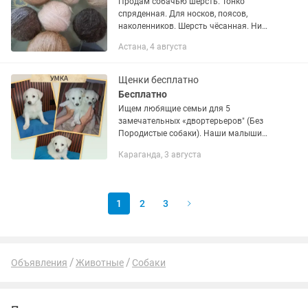
Продам собачью шерсть. Тонко
спряденная. Для носков, поясов,
наколенников. Шерсть чёсанная. Ни
одна собака не пострадала. Стоимость
Астана, 4 августа
указана за 100 грамм.
Щенки бесплатно
Бесплатно
Ищем любящие семьи для 5
замечательных «двортерьеров" (Без
Породистые собаки). Наши малыши
родились 19.05.2026г. , в результате
Караганда, 3 августа
самой затянувшейся первоапрельской
шутки их мамы —очень умной и...
1
2
3
Объявления
Животные
Собаки