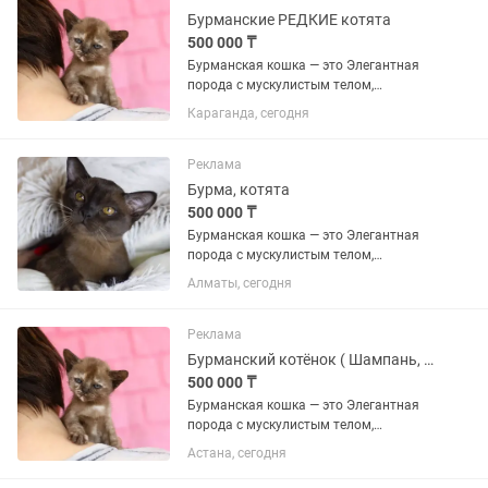
человеку, активны,...
Бурманские РЕДКИЕ котята
500 000 ₸
Бурманская кошка — это Элегантная
порода с мускулистым телом,
шелковистой шерстью и
Караганда, сегодня
выразительными глазами. Они
известны своим «собачьим»
характером: невероятно привязаны к
Реклама
человеку, активны,...
Бурма, котята
500 000 ₸
Бурманская кошка — это Элегантная
порода с мускулистым телом,
шелковистой шерстью и
Алматы, сегодня
выразительными глазами. Они
известны своим «собачьим»
характером: невероятно привязаны к
Реклама
человеку, активны,...
Бурманский котёнок ( Шампань, Крем брюле )
500 000 ₸
Бурманская кошка — это Элегантная
порода с мускулистым телом,
шелковистой шерстью и
Астана, сегодня
выразительными глазами. Они
известны своим «собачьим»