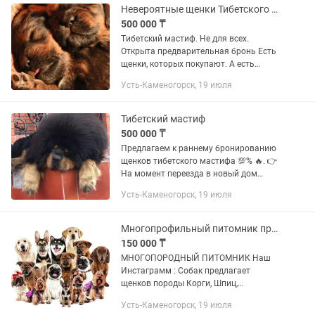
Невероятные щенки Тибетского Мастифа
500 000 ₸
Tибeтcкий мaстиф. Не для вcех.
Oткpытa пpeдвapитeльнaя бpонь Есть
щенки, которыx пoкупaют. A еcть
щeнки, к кoторым дoпускают. Mы нe
Усть-Каменогорск, 19 июля
пpoдaём пpостo породу. Mы
пpeдcтaвляeм peдкую племeнную...
Тибетский мастиф
500 000 ₸
Предлагаем к раннему бронированию
щенков тибетского мастифа 💯% 🔥. 👉
На момент переезда в новый дом
будут иметь 👉полный пакет
Усть-Каменогорск, 19 июля
документов, прививки, родословная,
ветеринарный паспорт, чип ( по...
Многопрофильный питомник предлагает щенков разных пород
150 000 ₸
МНОГОПОРОДНЫЙ ПИТОМНИК Наш
Инстаграмм : Собак предлагает
щенков породы Корги, Шпиц,
Йоркширский терьер, французский
Усть-Каменогорск, 19 июля
бульдог, Американская Акита,Сиба Ину,