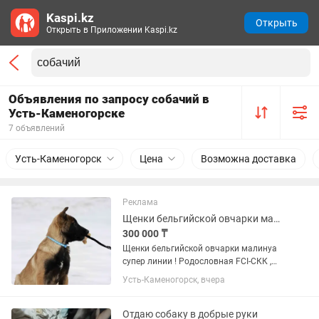
Kaspi.kz
Открыть
Открыть в Приложении Kaspi.kz
Объявления по запросу собачий в
Усть-Каменогорске
7 объявлений
Усть-Каменогорск
Цена
Возможна доставка
Реклама
Щенки бельгийской овчарки малинуа с родословной
300 000 ₸
Щенки бельгийской овчарки малинуа
супер линии ! Родословная FCI-СКК ,
перспектива для выставок и спорта,
Усть-Каменогорск, вчера
оба родителя семейные квартирные
собаки. ОТЕЦ ЩЕНКОВ : Бестия БО
Максимус , лучшая спортивная...
Отдаю собаку в добрые руки