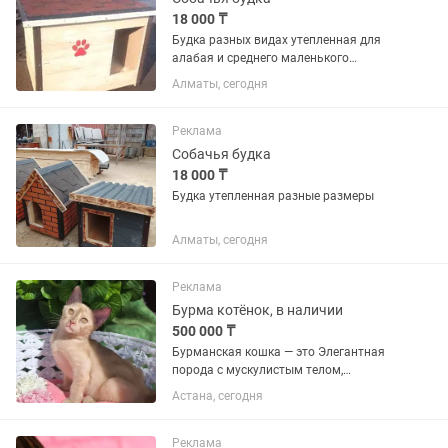
18 000 ₸
Будка разных видах утепленная для
алабая и среднего маленького
размера есть можно заказ по желанию
Алматы, сегодня
клиента
Реклама
Собачья будка
18 000 ₸
Будка утепленная разные размеры
Алматы, сегодня
Реклама
Бурма котёнок, в наличии
500 000 ₸
Бурманская кошка — это Элегантная
порода с мускулистым телом,
шелковистой шерстью и
Астана, сегодня
выразительными глазами. Они
известны своим «собачьим»
характером: невероятно привязаны к
Реклама