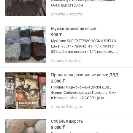
собачью,утеплёная.размеры ,ширина
60-60 высота50 см
Алматы, 6 августа
Мужские зимние носки
900 ₸
Мужские SUPER ТЕРМОНОСКИ SYLTAN -
Цена: 900тг - Размер: 41–47 - Состав: •
85% собачья шерсть • 15% полиамид -
ГОСТ: 8541-2014, сортные -
Астана, 5 августа
Особенности: • Термоноски для спорта,
туризма и...
Продам лицензионные диски ДВД
2 000 ₸
Продам лицензионные диски ДВД ,
Фильм Собачье сердце, Поезд на Юму
и История сборной СССР. Цена
каждого диска 2000 тенге. Город
Алматы, 5 августа
Алматы, проспект Суюнбая, ниже
Бекмаханова.
Собачья шерсть
8 000 ₸