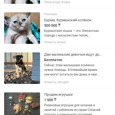
шелковистой шерстью и
Караганда, вчера
выразительными глазами. Они
известны своим «собачьим»
характером: невероятно привязаны к
Реклама
человеку, активны,...
Бурма, бурманский котёнок
500 000 ₸
Бурманская кошка — это Элегантная
порода с мускулистым телом,
шелковистой шерстью и
Алматы, вчера
выразительными глазами. Они
известны своим «собачьим»
характером: невероятно привязаны к
Две маленькие девочки ищут дом!
человеку, активны,...
Бесплатно
Сейчас этим малышкам особенно
нужна помощь. В ближайшее время
они могут остаться без дома, и нам
очень хочется успеть найти для них
Алматы, сегодня
любящих хозяев раньше, чем это
случится. Посмотрите в их глаза....
Продам игрушки
1 500 ₸
Резиновые игрушки для купания и
занятий с ребенком из серии Собачий
патруль в идеальном состоянии