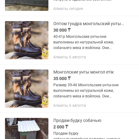
Алматы, сегодня
Оптом тундра монгольский унты саптама собачьего меха и войлока
30 000 ₸
40-41р Монгольские унты-они
выполнены из натуральной кожи,
собачьего меха и войлока. Они
обладает высокой степенью с
Алматы, 6 августа
устойчивости к морозу. Так, собачья
шерсть очень густая и прекрасно
сохраняет...
Монголские унты монгол етік
35 000 ₸
Размер 39-46 Монгольские унты-они
выполнены из натуральной кожи,
собачьего меха и войлока. Они
обладает высокой степенью с
Алматы, 6 августа
устойчивости к морозу. Так, собачья
шерсть очень густая и прекрасно...
Продам будку собачью
2 000 ₸
Продам будку