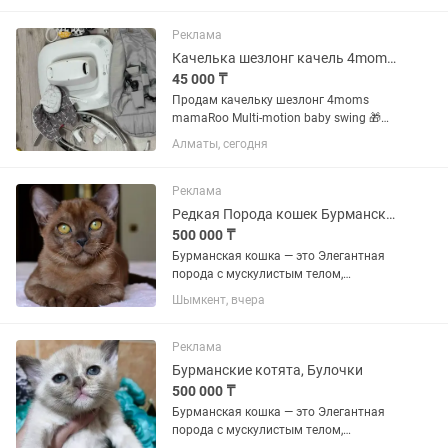
известны своим «собачьим»
характером: невероятно привязаны к
Реклама
человеку, активны,...
Качелька шезлонг качель 4moms - mamaRoo multi-motio
45 000 ₸
Продам качельку шезлонг 4moms
mamaRoo Multi-motion baby swing 🎁🎁
🎁 В ПОДАРОК ВКЛАДЫШ ДЛЯ
Алматы, сегодня
НОВОРОЖДЕННЫХ 🎁🎁🎁
(двухсторонний светло-серый и темно-
серый) 🟡Состояние отличное, все как
Реклама
новое за исключением...
Редкая Порода кошек Бурманские
500 000 ₸
Бурманская кошка — это Элегантная
порода с мускулистым телом,
шелковистой шерстью и
Шымкент, вчера
выразительными глазами. Они
известны своим «собачьим»
характером: невероятно привязаны к
Реклама
человеку, активны,...
Бурманские котята, Булочки
500 000 ₸
Бурманская кошка — это Элегантная
порода с мускулистым телом,