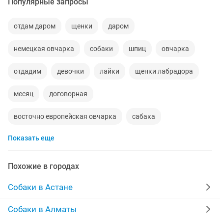
Популярные запросы
отдам даром
щенки
даром
немецкая овчарка
собаки
шпиц
овчарка
отдадим
девочки
лайки
щенки лабрадора
месяц
договорная
восточно европейская овчарка
сабака
Показать еще
кавказская овчарка
отдам даром щенков
добрые руки
хаски караганда
акита
Похожие в городах
сибирские хаски
кобель
сао
пит
Собаки в Астане
бесплатно
пород
мастиф
немецкая
Собаки в Алматы