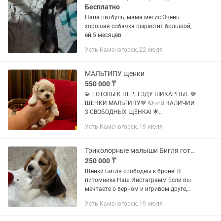
Бесплатно
Папа питбуль, мама метис Очень
хорошая собачка вырастит большой,
ей 5 месяцев
Усть-Каменогорск, 22 июля
МАЛЬТИПУ щенки
550 000 ₸
💫 ГОТОВЫ K ПЕРЕЕЗДУ ШИКАРНЫЕ 🤎
ЩЕНКИ МАЛЬТИПУ🤎 🐶 ✅В НАЛИЧИИ
3 CBOБOДHЫX ЩЕНКА! 🌟
✅МOPДAШKИ БEБИФEЙС! 🐾
Усть-Каменогорск, 19 июля
✅ПРAВИЛЬНАЯ CTPУКTУPА
ШEРCTКИ! ✨ ПOPОДА
ГИПОАЛЛЕPГЕНHAЯ. ШЕРСТЬ НЕ
Триколорные малыши Бигля готовы к брони
Линяет HE ОБРАЗУЕТ КОЛТУНОВ,...
250 000 ₸
Щенки Бигля свободны к броне! В
питомнике Наш Инстаграмм Если вы
мечтаете о верном и игривом друге,
который станет настоящим членом
Усть-Каменогорск, 19 июля
вашей семьи, у нас есть именно то, что
вы ищете — щенки Бигля!...