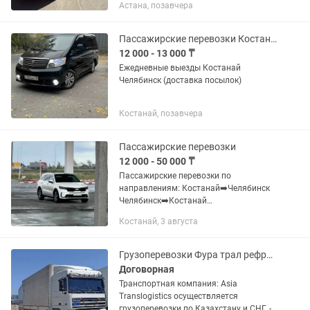
Астана, позавчера
Екатеринбург Москва Сосновый Бор.
Часовая. Трансферы из аэропорта....
Пассажирские перевозки Костанай Челябинск
12 000 - 13 000 ₸
Ежедневные выезды Костанай
Челябинск (доставка посылок)
Костанай, позавчера
Пассажирские перевозки
12 000 - 50 000 ₸
Пассажирские перевозки по
направлениям: Костанай➡️Челябинск
Челябинск➡️Костанай
Рудный➡️Челябинск Челябинск
Костанай, 3 августа
➡️Рудный ✔️Комфортные и всегда
чистые автомобили; ✔️ Доставка
посылок, писем , документов...
Грузоперевозки Фура трал рефрижератор газел5-10 тонник межгород длинномеры
Договорная
Транспортная компания: Asia
Translogistics осуществляется
грузоперевозки по Казахстану и СНГ. -