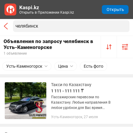
Kaspi.kz
Открыть
Открыть в Приложении Kaspi.kz
Объявления по запросу челябинск в
Усть-Каменогорске
1 объявление
Усть-Каменогорск
Цена
Есть фото
Такси по Казахстану
1 111 - 111 111 ₸
Пассажирские перевозки по
Казахстану. Любые направления В
любое удобное для Вас время
Кокшетау, Щучинск, Балхаш, Боровое,
Усть-Каменогорск, 27 июля
Зеренда, Астана, Караганда, Жезказган,
Темиртау, Павлодар, Алматы,...