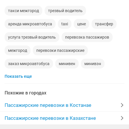
такси межгород
трезвый водитель
аренда микроавтобуса
taxi
цене
трансфер
услуга трезвый водитель
перевозка пассажиров
межгород
перевозки пассажирские
заказ микроавтобуса
минивен
минивэн
Показать еще
аренда авто
свадьба
водители
перевозка межгород
любая работа
со 7
Похожие в городах
чунджа горячие
транспортные услуги
Пассажирские перевозки в Костанае
новосибирск
минивэн мест
услуги минивэна
Пассажирские перевозки в Казахстане