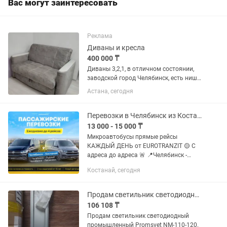
Вас могут заинтересовать
Реклама
Диваны и кресла
400 000 ₸
Диваны 3,2,1, в отличном состоянии,
заводской город Челябинск, есть ниша
в трёх диванах, Размеры: 1) 2м,30см в
Астана, сегодня
длину 2) 1,55см в длину 3) 1м в длину В
ширину все 1м, Ткань
водонепроницаемый,...
Перевозки в Челябинск из Костанай Рудный Лисаковск
13 000 - 15 000 ₸
Микроавтобусы прямые рейсы
КАЖДЫЙ ДЕНЬ от EUROTRANZIT 🟡 С
адреса до адреса 🚨 📍Челябинск -
Костанай 📍Челябинск - Рудный 📍
Костанай, сегодня
Челябинск - Лисаковск Удобное время
выезда: Утро ☀️/ Обед 🌅 / Вечер 🌄 -...
Продам светильник светодиодный промышленный Promsvet NM-110-120
106 108 ₸
Продам светильник светодиодный
промышленный Promsvet NM-110-120.