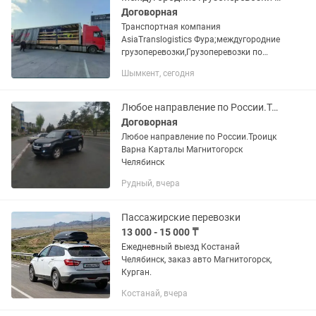
Договорная
Транспортная компания
AsiaTranslogistics Фура;междугородние
грузоперевозки,Грузоперевозки по
Казахстану и СНГ...
Шымкент, сегодня
Любое направление по России.Троицк,Варна Карталы Магнитогорск,Уфа,Тюмень Ку
Договорная
Любое направление по России.Троицк
Варна Карталы Магнитогорск
Челябинск
Рудный, вчера
Пассажирские перевозки
13 000 - 15 000 ₸
Ежедневный выезд Костанай
Челябинск, заказ авто Магнитогорск,
Курган.
Костанай, вчера