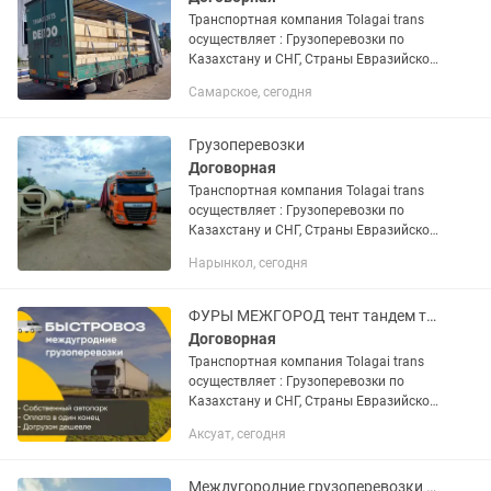
Транспортная компания Tolagai trans
осуществляет : Грузоперевозки по
Казахстану и СНГ, Страны Евразийской
экономического союза. Доставка груза
Самарское, сегодня
отдельной машиной от двери до двери.
Перевозка...
Грузоперевозки
Договорная
Транспортная компания Tolagai trans
осуществляет : Грузоперевозки по
Казахстану и СНГ, Страны Евразийской
экономического союза. Доставка груза
Нарынкол, сегодня
отдельной машиной от двери до двери.
Перевозка...
ФУРЫ МЕЖГОРОД тент тандем трал реф платформа грузоперевозки 10 тонники
Договорная
Транспортная компания Tolagai trans
осуществляет : Грузоперевозки по
Казахстану и СНГ, Страны Евразийской
экономического союза. Доставка груза
Аксуат, сегодня
отдельной машиной от двери до двери.
Перевозка...
Междугородние грузоперевозки Фура трал газели 5-10 тонник газели контейнера