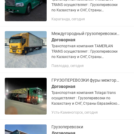
TRANS осуществляет : Грузоперевозки
по Казахстану и СНГ, Страны
Евразийской экономического союза.
Караганда, сегодня
Доставка груза отдельной машиной от
двери до двери. Перевозка...
Междугородный грузоперевозки фуры Тент площадки камазы газельи по Казахстан
Договорная
Транспортная компания TAMERLAN
TRANS осуществляет : Грузоперевозки
по Казахстану и СНГ, Страны
Евразийской экономического союза.
Павлодар, сегодня
Доставка груза отдельной машиной от
двери до двери. Перевозка...
ГРУЗОПЕРЕВОЗКИ фуры межгород перевозка груза тент 24/7
Договорная
Транспортная компания Tolagai trans
осуществляет : Грузоперевозки по
Казахстану и СНГ, Страны Евразийской
экономического союза. Доставка груза
Усть-Каменогорск, сегодня
отдельной машиной от двери до двери.
Перевозка...
Грузоперевозки
Договорная