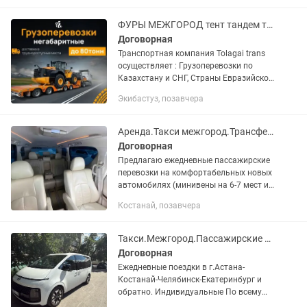
Курган, Челябинск, Екатеринбург,...
ФУРЫ МЕЖГОРОД тент тандем трал реф платформа грузоперевозки 10 тонники
Договорная
Транспортная компания Tolagai trans
осуществляет : Грузоперевозки по
Казахстану и СНГ, Страны Евразийской
экономического союза. Доставка груза
Экибастуз, позавчера
отдельной машиной от двери до двери.
Перевозка...
Аренда.Такси межгород.Трансферы.Перевозка лежачих.
Договорная
Предлагаю ежедневные пассажирские
перевозки на комфортабельных новых
автомобилях (минивены на 6-7 мест и
легковые) по направлениям: Костанай
Костанай, позавчера
— Астана, Костанай — Караганда, по
всему Казахстану и в...
Такси.Межгород.Пассажирские перевозки.Перевозка лежачих. Трансферы
Договорная
Ежедневные поездки в г.Астана-
Костанай-Челябинск-Екатеринбург и
обратно. Индивидуальные По всему
РК. Граница Троицк.Челябинск