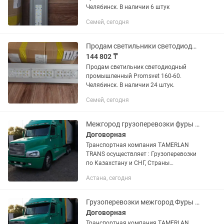
Челябинск. В наличии 6 штук
Семей, сегодня
Продам светильники светодиодные промышленные Promsvet 160-60
144 802 ₸
Продам светильник светодиодный
промышленный Promsvet 160-60.
Челябинск. В наличии 24 штук.
Семей, сегодня
Межгород грузоперевозки фуры Тента площадки камазы
Договорная
Транспортная компания TAMERLAN
TRANS осуществляет : Грузоперевозки
по Казахстану и СНГ, Страны
Евразийской экономического союза.
Астана, сегодня
Доставка груза отдельной машиной от
двери до двери. Перевозка...
Грузоперевозки межгород Фуры тентовки площадки камазы тралы
Договорная
Транспортная компания TAMERLAN