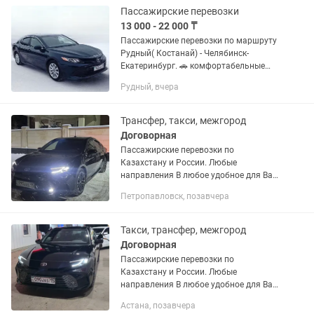
Пассажирские перевозки
13 000 - 22 000 ₸
Пассажирские перевозки по маршруту
Рудный( Костанай) - Челябинск-
Екатеринбург. 🚗 комфортабельные
легковые и микроавтобусы 🚗 опытный
Рудный, вчера
и вежливый водитель 🚗 доставка
посылок, лекарств 🚗 с адреса на...
Трансфер, такси, межгород
Договорная
Пассажирские перевозки по
Казахстану и России. Любые
направления В любое удобное для Вас
время Toyota Camry Toyota Estima 7
Петропавловск, позавчера
мест Омск, Исилькуль, Петухово,
Курган, Челябинск, Екатеринбург,...
Такси, трансфер, межгород
Договорная
Пассажирские перевозки по
Казахстану и России. Любые
направления В любое удобное для Вас
время Toyota Camry Toyota Estima 7
Астана, позавчера
мест Омск, Исилькуль, Петухово,