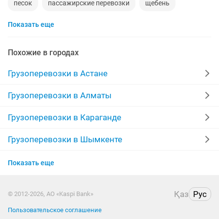
песок
пассажирские перевозки
щебень
Показать еще
услуги трала
пианино
услуги погрузчика
перевозки
доставка груза
недорогой
дороги
Похожие в городах
мебельщик
вывоз строительного мусора
Грузоперевозки в Астане
доставка
камаз самосвал
услуги манипулятора
Грузоперевозки в Алматы
грунт
вывоз мебели
грузоперевозки
Грузоперевозки в Караганде
строительный мусор
заказ микроавтобуса
Грузоперевозки в Шымкенте
Грузоперевозки в Актобе
услуги крана
переезды
пгс
Показать еще
Грузоперевозки в Павлодаре
грузоперевозки камаз
услуги эвакуатора
Қаз
Рус
© 2012-2026, АО «Kaspi Bank»
Грузоперевозки в Уральске
услуги спецтехники
Пользовательское соглашение