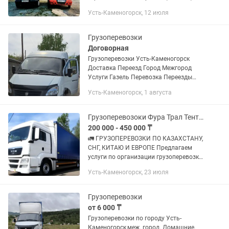
бытовой техники и т д. Услуги опытных
Усть-Каменогорск, 12 июля
грузчиков, по необходимости есть
мебельщик. Вывозим строительный...
Грузоперевозки
Договорная
Грузоперевозки Усть-Каменогорск
Доставка Переезд Город Межгород
Услуги Газель Перевозка Переезды
квартиры и офисов дачных домов.
Усть-Каменогорск, 1 августа
Перевозка мягкой мебели и дивана.
Всегда чистые машины для...
Грузоперевозоки Фура Трал Тент Камаз Логистика Рефрижератора
200 000 - 450 000 ₸
🚛 ГРУЗОПЕРЕВОЗКИ ПО КАЗАХСТАНУ,
СНГ, КИТАЮ И ЕВРОПЕ Предлагаем
услуги по организации грузоперевозки
любой сложности. ✅ Перевозки по
Усть-Каменогорск, 23 июля
всему Казахстану ✅ Международные
перевозки по странам СНГ ✅...
Грузоперевозки
от 6 000 ₸
Грузоперевозки по городу Усть-
Каменогорск,меж. город. Домашние,