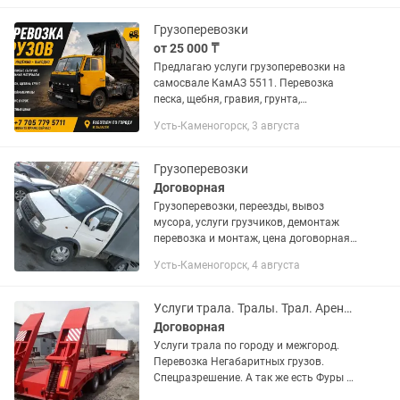
Грузоперевозки
от 25 000 ₸
Предлагаю услуги грузоперевозки на
самосвале КамАЗ 5511. Перевозка
песка, щебня, гравия, грунта,
строительного мусора, угля и других
Усть-Каменогорск, 3 августа
сыпучих материалов. Оперативная
подача техники, аккуратное...
Грузоперевозки
Договорная
Грузоперевозки, переезды, вывоз
мусора, услуги грузчиков, демонтаж
перевозка и монтаж, цена договорная,
24/7
Усть-Каменогорск, 4 августа
Услуги трала. Тралы. Трал. Аренда трала. Фура. Тент
Договорная
Услуги трала по городу и межгород.
Перевозка Негабаритных грузов.
Спецразрешение. А так же есть Фуры и
Длинномеры. Наличный и