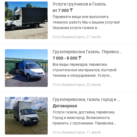
Имеются услуги...
Услуги грузчиков и Газель
от 7 000 ₸
Перевезти вещи или выполнить
тяжелую работу Мы к вашим услугам!
Оказание услуги газели и
профессиональных грузчиков.
Усть-Каменогорск, 27 июля
Предоставляемые виды
услуг:разгрузка/погрузка фуры, вагона,
большегрузных машин,...
Грузоперевозки Газель. Перевозки Усть-Каменогорск, область. Грузчики.
7 000 - 8 000 ₸
Все виды переездов, перевозка
строительных материалов, бытовой
техники и оборудования. Услуги
грузчиков от 4000/час. Газель тент 3 м.
Усть-Каменогорск, 22 июля
Грузоперевозки, газель город и межгород
Договорная
Услуги газели, доставка, перевозка.
Город и межгород. Возможность
приехать с грузчиками. Перевозка
грузов, мебели. Удлиненный и высокий
Усть-Каменогорск, 11 июля
чистый газель