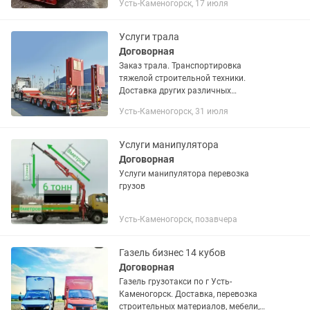
Усть-Каменогорск, 17 июля
безналичный расчет.
Услуги трала
Договорная
Заказ трала. Транспортировка
тяжелой строительной техники.
Доставка других различных
габаритных/негабаритных грузов.
Усть-Каменогорск, 31 июля
Городские и междугородные доставки.
Наличный и безналичный расчет
Высокорамные и...
Услуги манипулятора
Договорная
Услуги манипулятора перевозка
грузов
Усть-Каменогорск, позавчера
Газель бизнес 14 кубов
Договорная
Газель грузотакси по г Усть-
Каменогорск. Доставка, перевозка
строительных материалов, мебели,