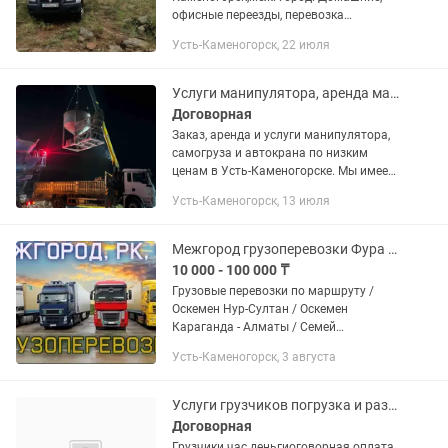
офисные переезды, перевозка
негабаритных грузов и т.д. Услуги
Усть-Каменогорск, 22 июля
Газели от 6000тг/час по городу.
Грузчики от 5000тг/час за одного.
Вывоз...
Услуги манипулятора, аренда манипулятора, воровайка
Договорная
Заказ, аренда и услуги манипулятора,
самогруза и автокрана по низким
ценам в Усть-Каменогорске. Мы имеем
собственный парк манипуляторов
Усть-Каменогорск, 13 июля
различной грузоподъемности и
предоставляем их в работу....
Межгород грузоперевозки Фура Алматы Астана Шымкент Караганда. Атырау.
10 000 - 100 000 ₸
Грузовые перевозки по маршруту /
Оскемен Нур-Султан / Оскемен
Караганда - Алматы / Семей
-Талдыкорган Алматы-Тараз-Шымкент/
Усть-Каменогорск, 3 августа
— — — — — — — — — — — — — — —
Адресная доставка (от адреса до
адреса)...
Услуги грузчиков погрузка и разгрузка строй материалов вынос мусора
Договорная
Грузчики час деньгиоговорная оплата