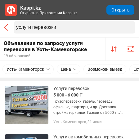
Kaspi.kz
Открыть
Открыть в Приложении Kaspi.kz
Объявления по запросу услуги
перевозки в Усть-Каменогорске
19 объявлений
Усть-Каменогорск
Цена
Возможен выезд
Ес
Услуги перевозок
5 000 - 6 000 ₸
Грузоперевозки, газель, переезды
офисные, квартиры, и др. Доставка
стройматериалов. Газель от 5000 тг./
час, грузчики от 5000 тг./час. Сборка
Усть-Каменогорск, 31 июля
разборка мебели, а также
разнорабочие
Услуги автомобильных перевозок