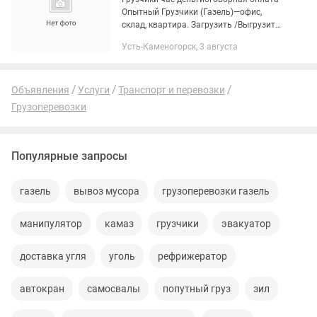
Опытный Грузчики (Газель)—офис,
склад, квартира. Загрузить /Выгрузить
—фура, контейнер, газель Поднять /
Усть-Каменогорск, 3 августа
Спустить: строй материал, дом вещи и.
д СтройМусора...
Объявления
Услуги
Транспорт и перевозки
Грузоперевозки
Популярные запросы
газель
вывоз мусора
грузоперевозки газель
манипулятор
камаз
грузчики
эвакуатор
доставка угля
уголь
рефрижератор
автокран
самосвалы
попутный груз
зил