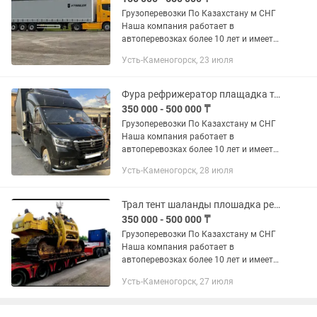
Грузоперевозки По Казахстану м СНГ
Наша компания работает в
автоперевозках более 10 лет и имеет
опыт в международных перевозках.
Усть-Каменогорск, 23 июля
Предоставляем все виды документов.
В том числе можем предоставить и...
Фура рефрижератор плащадка тент 120 ка трал газель
350 000 - 500 000 ₸
Грузоперевозки По Казахстану м СНГ
Наша компания работает в
автоперевозках более 10 лет и имеет
опыт в международных перевозках.
Усть-Каменогорск, 28 июля
Предоставляем все виды документов.
В том числе можем предоставить и...
Трал тент шаланды плошадка рефрежатор изо терм
350 000 - 500 000 ₸
Грузоперевозки По Казахстану м СНГ
Наша компания работает в
автоперевозках более 10 лет и имеет
опыт в международных перевозках.
Усть-Каменогорск, 27 июля
Предоставляем все виды документов.
В том числе можем предоставить и...