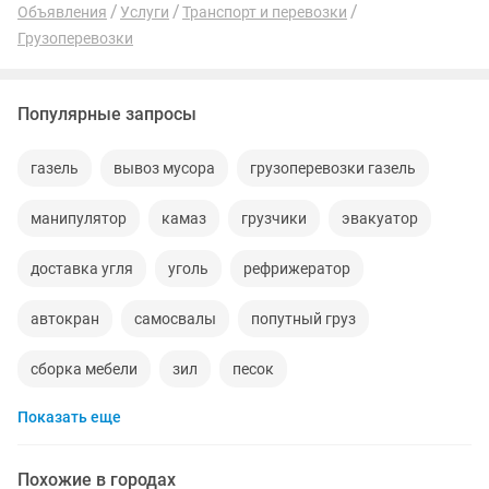
Объявления
Услуги
Транспорт и перевозки
Грузоперевозки
Популярные запросы
газель
вывоз мусора
грузоперевозки газель
манипулятор
камаз
грузчики
эвакуатор
доставка угля
уголь
рефрижератор
автокран
самосвалы
попутный груз
сборка мебели
зил
песок
Показать еще
пассажирские перевозки
щебень
услуги трала
пианино
услуги погрузчика
автовышка
Похожие в городах