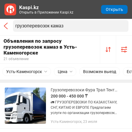
Kaspi.kz
Открыть
Открыть в Приложении Kaspi.kz
Объявления по запросу
грузоперевозок камаз в Усть-
Каменогорске
21 объявление
Усть-Каменогорск
Цена
Возможен выезд
Ес
Грузоперевозоки Фура Трал Тент Камаз Логистика Рефрижератора
200 000 - 450 000 ₸
🚛 ГРУЗОПЕРЕВОЗКИ ПО КАЗАХСТАНУ,
СНГ, КИТАЮ И ЕВРОПЕ Предлагаем
услуги по организации грузоперевозки
любой сложности. ✅ Перевозки по
Усть-Каменогорск, 23 июля
всему Казахстану ✅ Международные
перевозки по странам СНГ ✅...