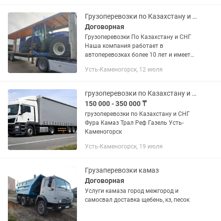
местного рынка! ? Вам нужен
надежный партнер,...
Грузоперевозки по Казахстану и СНГ фура трал рефрижератор камаз тентовка ша
Договорная
Грузоперевозки По Казахстану и СНГ
Наша компания работает в
автоперевозках более 10 лет и имеет
опыт в международных перевозках.
Усть-Каменогорск, 12 июля
Предоставляем все виды документов.
В том числе можем предоставить и...
грузоперевозки по Казахстану и СНГ Фура Камаз Трал Реф
150 000 - 350 000 ₸
грузоперевозки по Казахстану и СНГ
Фура Камаз Трал Реф Газель Усть-
Каменогорск
Усть-Каменогорск, 19 июля
Грузаперевозки камаз
Договорная
Услуги камаза город межгород и
самосвал доставка щебень, кз, песок