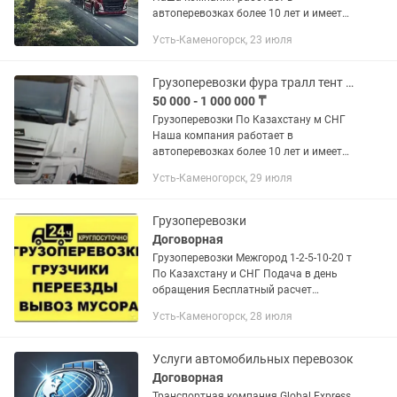
автоперевозках более 10 лет и имеет
опыт в международных перевозках.
Усть-Каменогорск, 23 июля
Предоставляем все виды документов.
В том числе можем предоставить и...
Грузоперевозки фура тралл тент рефрижератор площадка
50 000 - 1 000 000 ₸
Грузоперевозки По Казахстану м СНГ
Наша компания работает в
автоперевозках более 10 лет и имеет
опыт в международных перевозках.
Усть-Каменогорск, 29 июля
Предоставляем все виды документов.
В том числе можем предоставить и...
Грузоперевозки
Договорная
Грузоперевозки Межгород 1-2-5-10-20 т
По Казахстану и СНГ Подача в день
обращения Бесплатный расчет
стоимости. Попутный груз -Заказ Фуры
Усть-Каменогорск, 28 июля
ГАЗели Валдай Рефрижератор
Грузоперевозки Межгород...
Услуги автомобильных перевозок
Договорная
Транспортная компания Global Express