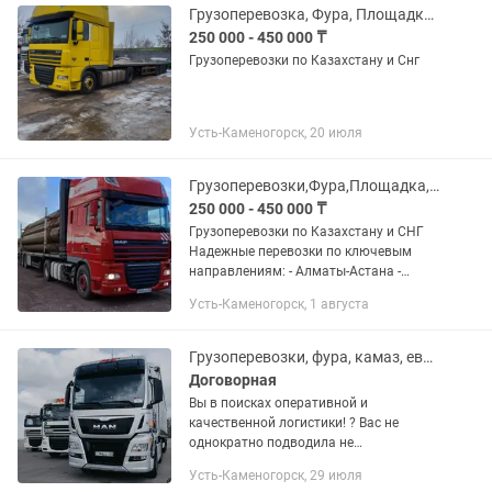
Грузоперевозка, Фура, Площадка, Трал, Рефрижератор Камаз
250 000 - 450 000 ₸
Грузоперевозки по Казахстану и Снг
Усть-Каменогорск, 20 июля
Грузоперевозки,Фура,Площадка,Трал,Рефрижератор,Камаз
250 000 - 450 000 ₸
Грузоперевозки по Казахстану и СНГ
Надежные перевозки по ключевым
направлениям: - Алматы-Астана -
Алматы-Шымкент - Алматы-Актау -
Усть-Каменогорск, 1 августа
Алматы-Устькаман - Алматы - Орал -
Алматы - Атырау - Алматы-...
Грузоперевозки, фура, камаз, еврофура, тралл, рефрижератор
Договорная
Вы в поисках оперативной и
качественной логистики! ? Вас не
однократно подводила не
своевременная повставка груза или не
Усть-Каменогорск, 29 июля
устраивает ценовая политика