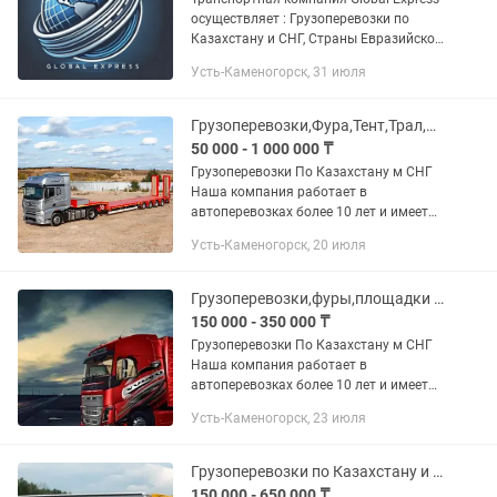
осуществляет : Грузоперевозки по
Казахстану и СНГ, Страны Евразийской
экономического союза. Доставка груза
Усть-Каменогорск, 31 июля
отдельной машиной от двери до двери.
Перевозка...
Грузоперевозки,Фура,Тент,Трал,Реф,Длиномер,площадка,самосвал,газель
50 000 - 1 000 000 ₸
Грузоперевозки По Казахстану м СНГ
Наша компания работает в
автоперевозках более 10 лет и имеет
опыт в международных перевозках.
Усть-Каменогорск, 20 июля
Предоставляем все виды документов.
В том числе можем предоставить и...
Грузоперевозки,фуры,площадки ,трал ,газель
150 000 - 350 000 ₸
Грузоперевозки По Казахстану м СНГ
Наша компания работает в
автоперевозках более 10 лет и имеет
опыт в международных перевозках.
Усть-Каменогорск, 23 июля
Предоставляем все виды документов.
В том числе можем предоставить и...
Грузоперевозки по Казахстану и России
150 000 - 650 000 ₸