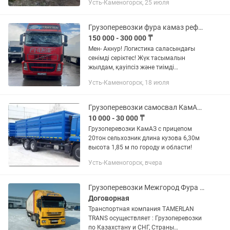
Усть-Каменогорск, 25 июля
Грузоперевозки фура камаз рефрижератор трал газель площадка
150 000 - 300 000 ₸
Мен- Акнур! Логистика саласындағы
сенімді серіктес! Жүк тасымалын
жылдам, қауіпсіз және тиімді
ұйымдастырамыз. ✅ Қазақстан
Усть-Каменогорск, 18 июля
бойынша және халықаралық тасымал
✅ Тиімді бағалар ✅ Құжаттарды
толық...
Грузоперевозки самосвал КамАЗ зерновоз по городу и области!!
10 000 - 30 000 ₸
Грузоперевозки КамАЗ с прицепом
20тон сельхозник длина кузова 6,30м
высота 1,85 м по городу и области!
Усть-Каменогорск, вчера
Грузоперевозки Межгород Фура Тент
Договорная
Транспортная компания TAMERLAN
TRANS осуществляет : Грузоперевозки
по Казахстану и СНГ, Страны