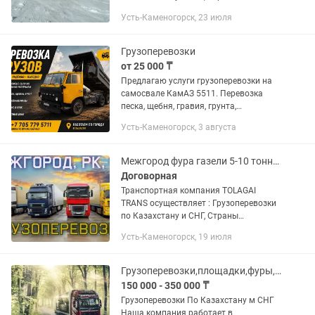
Евразийской экономического союза.
Усть-Каменогорск, 23 июля
Доставка груза отдельной машиной от
двери до двери. Перевозка...
Грузоперевозки
от 25 000 ₸
Предлагаю услуги грузоперевозки на
самосвале КамАЗ 5511. Перевозка
песка, щебня, гравия, грунта,
строительного мусора, угля и других
Усть-Каменогорск, 3 августа
сыпучих материалов. Оперативная
подача техники, аккуратное...
Межгород фура газели 5-10 тонники грузоперевозки доставка алматы астана
Договорная
Транспортная компания TOLAGAI
TRANS осуществляет : Грузоперевозки
по Казахстану и СНГ, Страны
Евразийской экономического союза.
Усть-Каменогорск, 19 июля
Доставка груза отдельной машиной от
двери до двери. Перевозка...
Грузоперевозки,площадки,фуры,трал,газель
150 000 - 350 000 ₸
Грузоперевозки По Казахстану м СНГ
Наша компания работает в