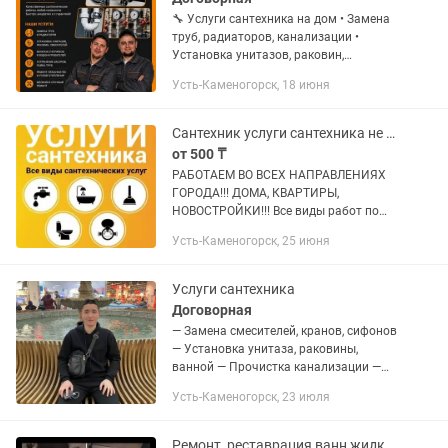
🔧 Услуги сантехника на дом • Замена
труб, радиаторов, канализации •
Установка унитазов, раковин,
смесителей • Монтаж счётчиков воды и
Усть-Каменогорск, 18 июня
водонагревателей • Устранение
засоров, пайка труб • Ремонт...
Сантехник услуги сантехника не дорого
от 500 ₸
РАБОТАЕМ ВО ВСЕХ НАПРАВЛЕНИЯХ
ГОРОДА!!! ДОМА, КВАРТИРЫ,
НОВОСТРОЙКИ!!! Все виды работ по
сантехнике Установка унитаза,
Усть-Каменогорск, 25 июня
смесителя, раковин, бойлера, и тд.
Замена стояков горячей и холодной...
Услуги сантехника
Договорная
— Замена смесителей, кранов, сифонов
— Установка унитаза, раковины,
ванной — Прочистка канализации —
Замена труб и шлангов —
Усть-Каменогорск, 23 июля
Подключение стиральных машин и
бойлеров Быстро • Качественно •...
Ремонт, реставрация ванн жидким акрилом