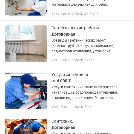
материала делаем как для себя
отопление замена стояков холодной
Усть-Каменогорск, 27 июля
воды выдаем документы работаю с
Пкск Оси звоните договоримсяУслуги...
Сантехнические работы
Договорная
Все виды сантехнических работ
(замена труб г/х воды, канализации,
радиаторов отопления, установка
ванн, душевых кабин, смесителей,
Усть-Каменогорск, вчера
унитазов, умывальников, подключение
стиральных, посудомоечных машин...
Услуги сантехника
от 4 000 ₸
Услуги сантехника:замена смесителей,
канализации, водопровода,отопления,
стояков водоснабжения. Установка
унитазов, ванн, раковин, биде,
Усть-Каменогорск, 8 июня
кухонных моек, посудомоечных машин,
стиральных машин и многое...
Сантехник.
Договорная
Услуги сантехника срочный выезд