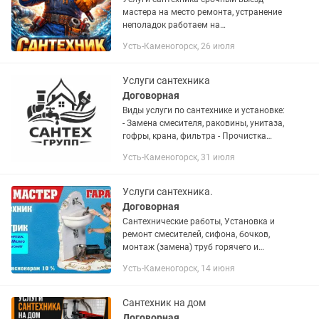
мастера на место ремонта, устранение
неполадок работаем на
репутацию.Меняем
Усть-Каменогорск, 26 июля
смесителя,краны,стояки холодной
,горячей воды,Установка унитаза.
Услуги сантехника
Договорная
Виды услуги по сантехнике и установке:
- Замена смесителя, раковины, унитаза,
гофры, крана, фильтра - Прочистка
канализационных труб, чистка
Усть-Каменогорск, 31 июля
канализации - Установка бойлера,
котла, насоса -...
Услуги сантехника.
Договорная
Сантехнические работы, Установка и
ремонт смесителей, сифона, бочков,
монтаж (замена) труб горячего и
холодного водоснабжения внутри
Усть-Каменогорск, 14 июня
квартиры. Установка стиральных и
посудомоечных машин, установка и...
Сантехник на дом
Договорная