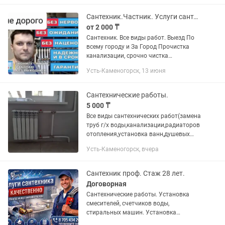
КЛИЕНТОВ ИП РАБОТАЕМ С
ДОКУМЕНТАЦИЕЙ СМЕТА...
Сантехник.Частник. Услуги сантехника
от 2 000 ₸
Сантехник. Все виды работ. Выезд По
всему городу и За Город Прочистка
канализации, срочно чистка
канализации, засоры. Работаем без
Усть-Каменогорск, 13 июня
выходных 24/7 Быстрая и
качественная Чистка КАНАЛИЗАЦИИ,
с...
Сантехнические работы.
5 000 ₸
Все виды сантехнических работ(замена
труб г/х воды,канализации,радиаторов
отопления,установка ванн,душевых
кабин,смесителей,унитазов,умывальни
Усть-Каменогорск, вчера
ков,подключение
стиральных,посудомоечных машин и
т.д)....
Сантехник проф. Стаж 28 лет.
Договорная
Сантехнические работы. Установка
смесителей, счетчиков воды,
стиральных машин. Установка
сантехники, ванна, джакузи, унитаз,