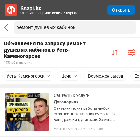
Kaspi.kz
Открыть
Открыть в Приложении Kaspi.kz
Объявления по запросу ремонт
душевых кабинок в Усть-
Каменогорске
180 объявлений
Усть-Каменогорск
Цена
Возможен выезд
Ес
Сантехник услуги
Договорная
Сантехнические работы любой
сложности. Установка смесителей,
ванн, раковин, унитазов. Замена
кранов. Замена труб. Пайка
Усть-Каменогорск, 15 июля
полипропилена. Прочистка
канализации по квартире. И многое