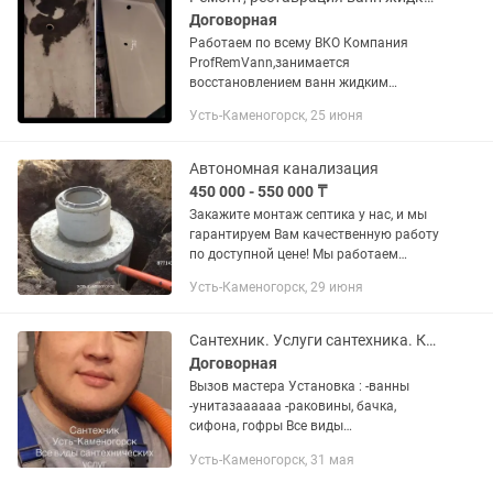
Договорная
Работаем по всему ВКО Компания
ProfRemVann,занимается
восстановлением ванн жидким
акрилом. Описание Реставрация ванн
Усть-Каменогорск, 25 июня
жидким акрилом наиболее удобный и
недорогой способ восстановить
внешний вид...
Автономная канализация
450 000 - 550 000 ₸
Закажите монтаж септика у нас, и мы
гарантируем Вам качественную работу
по доступной цене! Мы работаем
быстро и качественно, соблюдая все
Усть-Каменогорск, 29 июня
нормы и правила монтажа, что
гарантирует долговечность и...
Сантехник. Услуги сантехника. Качество, Гарантия. Быстрый выезд.
Договорная
Вызов мастера Установка : -ванны
-унитазаааааа -раковины, бачка,
сифона, гофры Все виды
сантехнических работ быстро и
Усть-Каменогорск, 31 мая
качественно: замена труб, установка
сантехники, устранение протечек