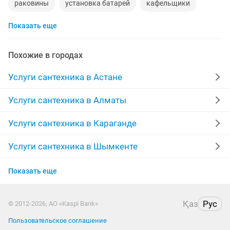
раковины
установка батарей
кафельщики
Показать еще
полы
радиаторы отопления
монтаж
сварка
ассенизатор
пластиковые трубы
плотник
Похожие в городах
бойлеры
реставрация
электрик на дом
Услуги сантехника в Астане
батарея
услуга сварщика
прочистка
Услуги сантехника в Алматы
алмазное сверление
выходные
траншеи
Услуги сантехника в Караганде
установка ванны
душевые кабинки
кабина
Услуги сантехника в Шымкенте
Услуги сантехника в Актобе
установка бойлера
водопровод
ремонт монтаж
Показать еще
Услуги сантехника в Актау
пайка
акрил
Қаз
Рус
© 2012-2026, АО «Kaspi Bank»
Услуги сантехника в Таразе
Пользовательское соглашение