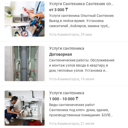
другое. Звоните...
Услуги Сантехника Сантехник опытный работы любой сложности
от 3 000 ₸
Услуги сантехника Опытный Сантехник
Выезд в любое время. Установка
смесителей , бойлеров, замена труб,
прочистка канализации и т.д.
Усть-Каменогорск, 29 мая
Услуги сантехника
Договорная
Сантехнические работы. Обслуживание
и монтаж узлов ввода в квартиру, в
дом, тепловых узлов. Установка и
ремонт смесителей, сифона, бочков,
Усть-Каменогорск, 19 июня
монтаж (замена) труб отопления,
канализации, горячего и...
Услуги сантехника
1 000 - 10 000 ₸
Виды сантехнических работ
Сантехника под ключ: дома, здания,
производственные помещения. БОЛЕЕ
10 ЛЕТ ПРОФЕССИОНАЛЬНОЙ РАБОТЫ
Усть-Каменогорск, 21 июля
БОЛЕЕ ТЫСЯЧИ ДОВОЛЬНЫХ