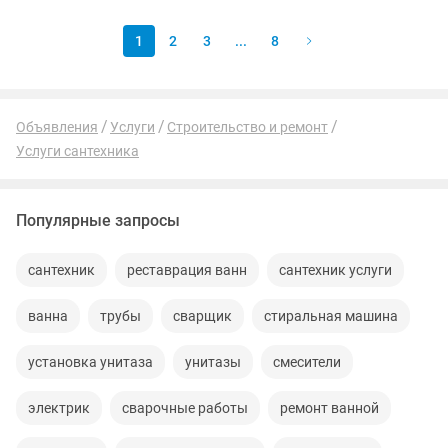
Ремонт и...
1
2
3
...
8
Объявления
Услуги
Строительство и ремонт
Услуги сантехника
Популярные запросы
сантехник
реставрация ванн
сантехник услуги
ванна
трубы
сварщик
стиральная машина
установка унитаза
унитазы
смесители
электрик
сварочные работы
ремонт ванной