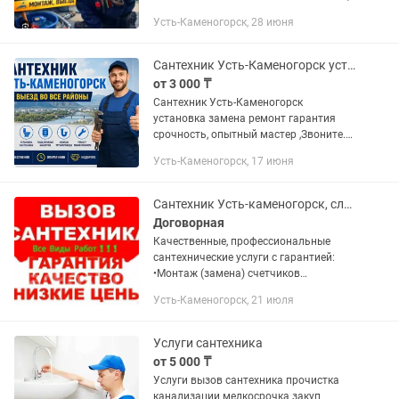
кранов, смесители, раковины, унитазов,
Усть-Каменогорск, 28 июня
замена канализационных труб. Замена
стояков горячей и холодной воды....
Сантехник Усть-Каменогорск установка замена ремонт гарантия срочность
от 3 000 ₸
Сантехник Усть-Каменогорск
установка замена ремонт гарантия
срочность, опытный мастер ,Звоните.
Сантехник выезд Сантехник выезд на
Усть-Каменогорск, 17 июня
дом и квартиру Вызов сантехника на
дом Сантехнические...
Сантехник Усть-каменогорск, слесарь
Договорная
Качественные, профессиональные
сантехнические услуги с гарантией:
•Монтаж (замена) счетчиков
водоснабжения; •Монтаж смесителя
Усть-Каменогорск, 21 июля
(замена, ремонт); •Установка (замена)
унитаза; •Замена гофры, манжеты на...
Услуги сантехника
от 5 000 ₸
Услуги вызов сантехника прочистка
канализации мелкосрочка закуп