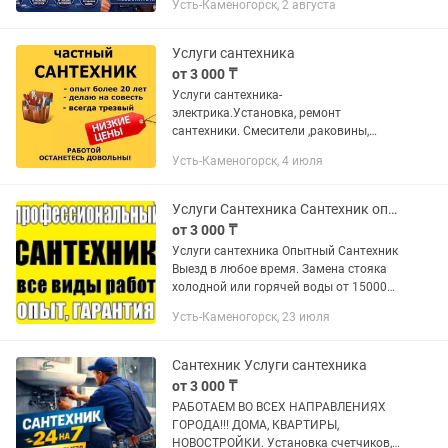
Усть-Каменогорск, 2 августа
инсталляция, раковина,
водонагревателей, Стеклянных и
каркасных душевых...
Услуги сантехника
от 3 000 ₸
Услуги сантехника-
электрика.Установка, ремонт
сантехники. Смесители ,раковины,
краны,унитаз, ванна. Замена батареи и
Усть-Каменогорск, 4 июля
стояков. Разводка полная или
частичная холод и горячая вода. Опыт
большой. Помощь...
Услуги Сантехника Сантехник опытный работы любой сложности
от 3 000 ₸
Услуги сантехника Опытный Сантехник
Выезд в любое время. Замена стояка
холодной или горячей воды от 15000тг
Замена унитаза от 8000тг Замена
Усть-Каменогорск, 23 июля
стояка канализации от 20000тг Замена
крана или смесителя...
Сантехник Услуги сантехника
от 3 000 ₸
РАБОТАЕМ ВО ВСЕХ НАПРАВЛЕНИЯХ
ГОРОДА!!! ДОМА, КВАРТИРЫ,
НОВОСТРОЙКИ. Установка счетчиков,