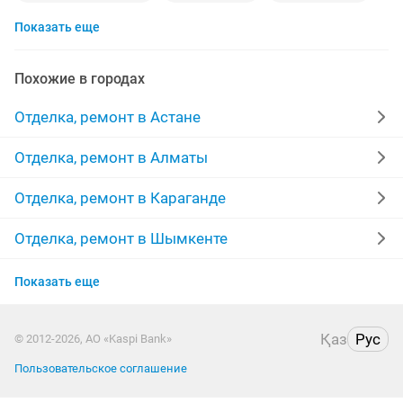
Показать еще
косметический ремонт квартир
кафель
гипсокартон
потолки
ламинат
сантехник
Похожие в городах
укладка
левкас
полы
штукатурка стен
Отделка, ремонт в Астане
плитка
бригада
строительство
мастер
Отделка, ремонт в Алматы
межкомнатные двери
линолеум
качественно
Отделка, ремонт в Караганде
ремонт домов
забор
покраска стен
монтаж
Отделка, ремонт в Шымкенте
Отделка, ремонт в Актобе
евро ремонт
укладка плитки
сауна
Показать еще
Отделка, ремонт в Актау
декоративная штукатурка
покраска
Қаз
Рус
© 2012-2026, АО «Kaspi Bank»
Отделка, ремонт в Таразе
реставрация ванн
Пользовательское соглашение
Отделка, ремонт в Уральске