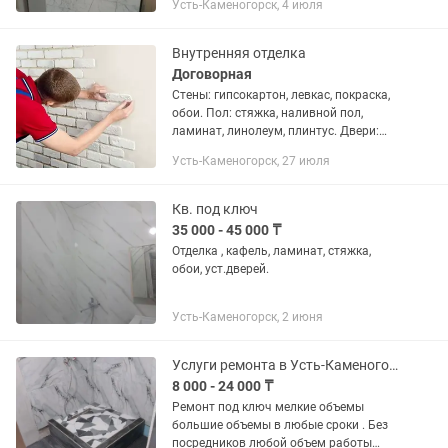
Усть-Каменогорск, 4 июля
пол.Быстро! Качественно и Не дорого!
Цены договорные. Также...
Внутренняя отделка
Договорная
Стены: гипсокартон, левкас, покраска,
обои. Пол: стяжка, наливной пол,
ламинат, линолеум, плинтус. Двери:
входные, межкомнатные. Санузел:
Усть-Каменогорск, 27 июля
сантехника, кафель, керамогранит,
установка всех...
Кв. под ключ
35 000 - 45 000 ₸
Отделка , кафель, ламинат, стяжка,
обои, уст.дверей.
Усть-Каменогорск, 2 июня
Услуги ремонта в Усть-Каменогорске
8 000 - 24 000 ₸
Ремонт под ключ мелкие объемы
большие объемы в любые сроки . Без
посредников любой объем работы