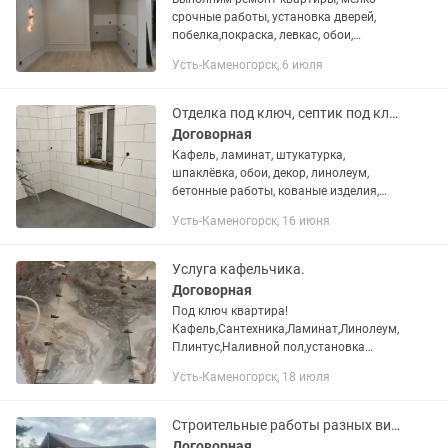
срочные работы, установка дверей,
побелка,покраска, левкас, обои,
линолеум, ламинат, натяжной потолок,
Усть-Каменогорск, 6 июля
гипосокартон, кафель, керамогранит,
обшивка вагонка, стяжка.
Отделка под ключ, септик под ключ.
Договорная
Кафель, ламинат, штукатурка,
шпаклёвка, обои, декор, линолеум,
бетонные работы, кованые изделия,
вагонка, кровля крыш, септик под
Усть-Каменогорск, 16 июня
ключ, сантехника, электрика, постройка
дома, бани, и многое другое...
Услуга кафельчика.
Договорная
Под ключ квартира!
Кафель,Сантехника,Ламинат,Линолеум,
Плинтус,Наливной пол,установка
двери,Обои,Галтели,итд
Усть-Каменогорск, 18 июля
Строительные работы разных видов по внутренней отделке квартир домов офисов
Договорная