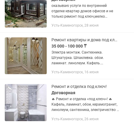
оказываю услуги по внутренней
отделке квартир домов офисов и не
только:ремонт под ключ,мелко
срочный ремонт: гипсокартон любой
Усть-Каменогорск, 28 июня
сложности, ламинат,
линолеум,кварцвинил, декор
панели,кафель,...
Ремонт квартиры и дома под ключ
35 000 - 100 000 ₸
Электра монтаж. Сантехника.
Штукатурка. Шпаклевка. обои.
ламинат. линолеум. Кафель.
Установка дверей. Гипсокартон стена
Усть-Каменогорск, 16 июня
потолок. Установка люстру и галогены
и подсветки
Ремонт и отделка под ключ!
Договорная
🔥 Ремонт и отделка «под ключ»! 🔥
Кафель, ламинат, обои, керамогранит,
линолеум, сантехника, электричество –
все с нуля, качественно и надежно! 💰
Усть-Каменогорск, 26 июня
Скидка для пенсионеров! ✨ Делаем на
совесть – гарантия...