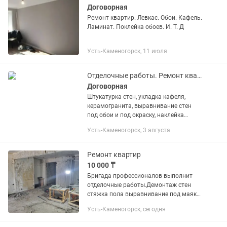
Договорная
Ремонт квартир. Левкас. Обои. Кафель.
Ламинат. Поклейка обоев. И. Т. Д
Усть-Каменогорск, 11 июля
Отделочные работы. Ремонт квартир.
Договорная
Штукатурка стен, укладка кафеля,
керамогранита, выравнивание стен
под обои и под окраску, наклейка
обоев, настил линолеума, ламинат,
Усть-Каменогорск, 3 августа
стяжка пола, гипсокартонные работы,
электрик, установка...
Ремонт квартир
10 000 ₸
Бригада профессионалов выполнит
отделочные работы.Демонтаж стен
стяжка пола выравнивание под маяк
стен.и потолков .монтаж электрики
Усть-Каменогорск, сегодня
левкас обои декор.штукатурка
ламинат...