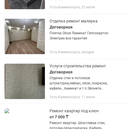
обои ламинат кафель гипсакортон
Усть-Каменогорск, 25 июля
левкас . Качественно. Быстрые сроки
договорные цены.
Отделка ремонт малярка
Договорная
Плитка Обои Ламинат Гипсокартон
Электрик все гарантия
Усть-Каменогорск, сегодня
Услуги строительства ремонт
Договорная
Отделка стен и потолков
штукатурка,левкас, обои, покраска,
кафель , ламинат и т.п.Звоните
договоримся!!!
Усть-Каменогорск, 11 июня
Ремонт квартир под ключ
от 7 000 ₸
Ремонт квартир. Шпатлевка стен,
потолка,обои,покраска. Кафель.