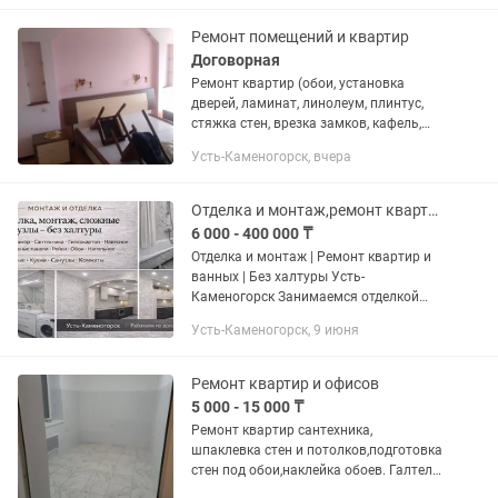
Ремонт помещений и квартир
Договорная
Ремонт квартир (обои, установка
дверей, ламинат, линолеум, плинтус,
стяжка стен, врезка замков, кафель,
электрика, сантехника и т.д.). Без
Усть-Каменогорск, вчера
выходных. Доступные цены. Выезд/
оценка бесплатно в черте...
Отделка и монтаж,ремонт квартир и ванных Усть-Каменогорск
6 000 - 400 000 ₸
Отделка и монтаж | Ремонт квартир и
ванных | Без халтуры Усть-
Каменогорск Занимаемся отделкой
квартир и помещений. Работаем
Усть-Каменогорск, 9 июня
аккуратно, по уму, без спешки и
косяков. Делаем так, чтобы результат
не...
Ремонт квартир и офисов
5 000 - 15 000 ₸
Ремонт квартир сантехника,
шпаклевка стен и потолков,подготовка
стен под обои,наклейка обоев. Галтель,
плинтус,кафель,ламинат,наливной