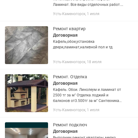
Ламинат. Все виды отделочных работ.
Качественно. Недорого
Усть-Каменогорск, 1 июля
Ремонт квартир
Договорная
Кафель,обои,установка
двери,ламинат,наливной пол и тд
Усть-Каменогорск, 18 июля
Ремонт. Отделка
Договорная
Кафель. Обои. Линолеум и ламинат от
2500 тг за м" Отделка лоджий и
балконов от3.500тг за м" Сантехника
цена договорная. Электричество.
Усть-Каменогорск, 1 июля
Вагонка от 3.500 за м" Установка
дверей входных и...
Ремонт подключ
Договорная
Выполним ремонт квартиры, мелко