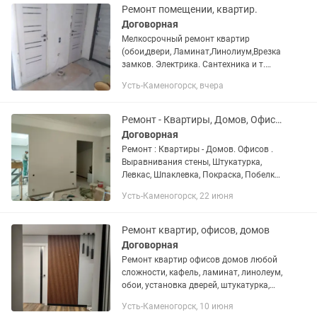
Ремонт помещении, квартир.
Договорная
Мелкосрочный ремонт квартир
(обои,двери, Ламинат,Линолиум,Врезка
замков. Электрика. Сантехника и т.
д.).Без выходных.Доступные
Усть-Каменогорск, вчера
цены.Выезд/оценка бесплатно.
Ремонт - Квартиры, Домов, Офисов
Договорная
Ремонт : Квартиры - Домов. Офисов .
Выравнивания стены, Штукатурка,
Левкас, Шпаклевка, Покраска, Побелка,
Откосы ,Обои, Галтели, Стяжка,
Усть-Каменогорск, 22 июня
Наливной пол, Линолеум, Ламинат,
Плинтуса, Гипсокартон, Гипки...
Ремонт квартир, офисов, домов
Договорная
Ремонт квартир офисов домов любой
сложности, кафель, ламинат, линолеум,
обои, установка дверей, штукатурка,
шпаклевка, покраска и многое другое
Усть-Каменогорск, 10 июня