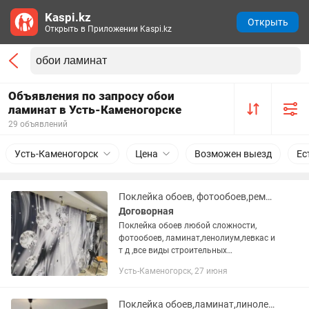
Kaspi.kz
Открыть
Открыть в Приложении Kaspi.kz
Объявления по запросу обои
ламинат в Усть-Каменогорске
29 объявлений
Усть-Каменогорск
Цена
Возможен выезд
Ес
Поклейка обоев, фотообоев,ремонт квартир линолеум, ламинат, ливкас под обои
Договорная
Поклейка обоев любой сложности,
фотообоев, ламинат,ленолиум,левкас и
т д ,все виды строительных
работа,быстро,качественно
Усть-Каменогорск, 27 июня
Поклейка обоев,ламинат,линолеум,левкас,галтели и т д