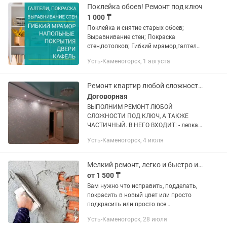
Поклейка обоев! Ремонт под ключ
1 000 ₸
Поклейка и снятие старых обоев;
Выравнивание стен; Покраска
стен,потолков; Гибкий мрамор,галтели;
Настил линолеума, ламинат;
Усть-Каменогорск, 1 августа
Установка плинтуса; Установка
дверей; Укладка кафеля; А так же...
Ремонт квартир любой сложности под ключ а также частичный
Договорная
ВЫПОЛНИМ РЕМОНТ ЛЮБОЙ
СЛОЖНОСТИ ПОД КЛЮЧ, А ТАКЖЕ
ЧАСТИЧНЫЙ. В НЕГО ВХОДИТ: - левкас
стен - наклейка обоев - покраска -
Усть-Каменогорск, 4 июля
выравнивание полов - устранение
скрипа в полах - настил ламината -
настил...
Мелкий ремонт, легко и быстро и качественно.
от 1 500 ₸
Вам нужно что исправить, подделать,
покрасить в новый цвет или просто
подкрасить или просто все
переделать=) Появись деффекты на
Усть-Каменогорск, 28 июля
свежей отделке и стенах. Готов