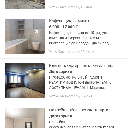
стен.и потолков .монтаж электрики
Усть-Каменогорск, 13 мая
левкас обои декор.штукатурка
ламинат...
Кафельщик, ламинат
6 000 - 17 000 ₸
Кафельщик, опыт, запил 45 градусов,
качество и скорость.Сантехника,
инсталляция,душ поддон, двери под
ключ, ламинат,
Усть-Каменогорск, 25 июня
Ремонт квартир под ключ или частично
Договорная
ПРОФЕССИОНАЛЬНЫЙ РЕМОНТ
КВАРТИР ПОД КЛЮЧ ВЫПОЛНЯЕМ по
ДОСТУПНЫМ ЦЕНАМ. 1. Мастера
профессионалы, стаж работы более 15
Усть-Каменогорск, 6 июня
лет без в/п. 2. Мы посоветуем где и
какой материал приобрести. 3.
Гарантируем...
Поклейка обоев,ремонт квартир
Договорная
Поклейка
обоев,,левкас,ламинат,ленолиум,галтел