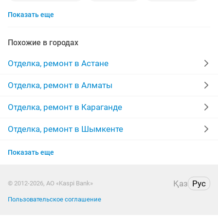
Показать еще
косметический ремонт квартир
кафель
гипсокартон
потолки
ламинат
сантехник
Похожие в городах
укладка
левкас
полы
штукатурка стен
Отделка, ремонт в Астане
плитка
бригада
строительство
мастер
Отделка, ремонт в Алматы
межкомнатные двери
линолеум
качественно
Отделка, ремонт в Караганде
ремонт домов
забор
покраска стен
монтаж
Отделка, ремонт в Шымкенте
Отделка, ремонт в Актобе
евро ремонт
укладка плитки
сауна
Показать еще
Отделка, ремонт в Актау
декоративная штукатурка
покраска
Қаз
Рус
© 2012-2026, АО «Kaspi Bank»
Отделка, ремонт в Таразе
реставрация ванн
Пользовательское соглашение
Отделка, ремонт в Павлодаре