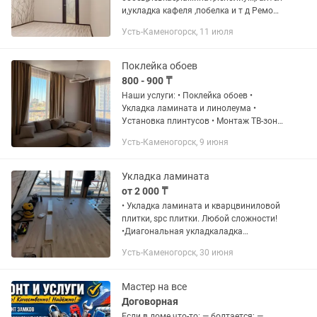
и,укладка кафеля ,побелка и т д Ремонт
квартир под ключ
Усть-Каменогорск, 11 июля
Поклейка обоев
800 - 900 ₸
Наши услуги: • Поклейка обоев •
Укладка ламината и линолеума •
Установка плинтусов • Монтаж ТВ-зон
любой сложности • Отделка
Усть-Каменогорск, 9 июня
бамбуковыми панелями • Работы с
гибким мрамором • Электрика под
ключ - от...
Укладка ламината
от 2 000 ₸
• Укладка ламината и кварцвиниловой
плитки, spc плитки. Любой сложности!
•Диагональная укладкаладка
ламината •Укладка ламината ёлочкой
Усть-Каменогорск, 30 июня
•Беспороговая укладка ламината
•Подготовка полов. •Ремонт...
Мастер на все
Договорная
Если в доме что-то: — болтается; —