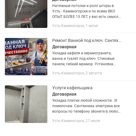
Натяжные потолки и ролл шторы в
Усть - Каменогорске и по всему ВКО
ОПЫТ БОЛЕЕ 15 ЛЕТ, у вас есть смысл
нам доверять❗❗❗ Установим Трендовые
Усть-Каменогорск, 1 июня
натяжные потолки любой сложности
🔴СВЕТОВЫЕ ЛИНИИ (белые и...
Ремонт Ванной под ключ. Сантехника.
Договорная
Укладка кафеля и керамогранита,
ванна и туалет под ключ. Стеновые
панели, гибкий мрамор. Установка
дверей и т.д. Сантехнические работы,
Усть-Каменогорск, 2 августа
установка смесителей, счетчиков,
тропический душ, стиральных...
Услуги кафельщика
Договорная
Укладка плитки любой сложности.. И
помелочам. Сантехника электрика все
вопросы по телефону звоните в любое
время.
Усть-Каменогорск, 27 июля