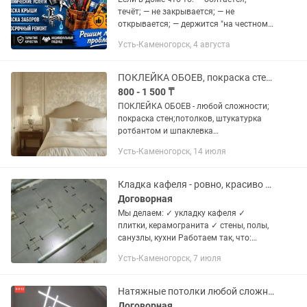
течёт; — не закрывается; — не
открывается; — держится "на честном
слове"… Поздравляю! Вы нашли моё
Усть-Каменогорск, 4 августа
объявление вовремя. Работаю
аккуратно. Не курю. За собой убираю....
ПОКЛЕЙКА ОБОЕВ, покраска стен и потолков,шпаклевание стен и потолков .
800 - 1 500 ₸
ПОКЛЕЙКА ОБОЕВ - любой сложности;
покраска стен;потолков, штукатурка
ротбантом и шпаклевка
глаттом.Мелкосрочный ремонт, от 900
Усть-Каменогорск, 14 июля
тенге обои, и ПОКРАСКА СТЕН и
ПОТОЛКОВ от 800 тенге Надежда.
Стаж...
Кладка кафеля - ровно, красиво и навсегда !
Договорная
Мы делаем: ✓ укладку кафеля ✓
плитки, керамогранита ✓ стены, полы,
санузлы, кухни Работаем так, что:
плитка ровная швы аккуратные ничего
Усть-Каменогорск, 7 июля
не отваливается и глаз радуется!
После нас: • не стыдно...
Натяжные потолки любой сложности
Договорная