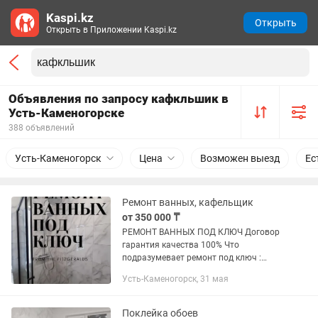
Kaspi.kz
Открыть
Открыть в Приложении Kaspi.kz
Объявления по запросу кафкльшик в
Усть-Каменогорске
388 объявлений
Усть-Каменогорск
Цена
Возможен выезд
Ес
Ремонт ванных, кафельщик
от 350 000 ₸
РЕМОНТ ВАННЫХ ПОД КЛЮЧ Договор
гарантия качества 100% Что
подразумевает ремонт под ключ :
Демонтаж Подготовка стен Короба и
Усть-Каменогорск, 31 мая
дизайнерские решения из гкл Монтаж
сантехнических коммуникаций...
Поклейка обоев