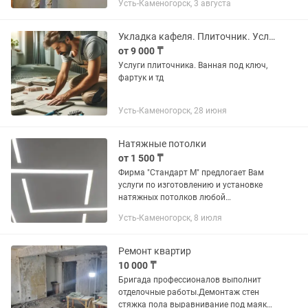
Усть-Каменогорск, 3 августа
стяжка пола, гипсокартонные работы,
электрик, установка...
Укладка кафеля. Плиточник. Услуги плиточника. Услуги кафельщика.
от 9 000 ₸
Услуги плиточника. Ванная под ключ,
фартук и тд
Усть-Каменогорск, 28 июня
Натяжные потолки
от 1 500 ₸
Фирма "Стандарт М" предлогает Вам
услуги по изготовлению и установке
натяжных потолков любой
сложности,по приятным ценам.
Усть-Каменогорск, 8 июля
Ремонт квартир
10 000 ₸
Бригада профессионалов выполнит
отделочные работы.Демонтаж стен
стяжка пола выравнивание под маяк