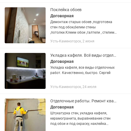
устранить вашу головную боль и
решить...
Поклейка обоев
Договорная
Демонтаж старых обоев ,подготовка
стен под обои,белим стены
,потолки.Клеим обои ,галтели , стелим
линолиум,монтаж плинтусов.быстро
Усть-Каменогорск, 2 июня
качественно, установка дверей , тв
зона
Укладка кафеля. Всё виды отделочных работ. Качественно. Быстро.
Договорная
Укладка кафеля, все виды отделочных
работ. Качественно, быстро. Сергей
Усть-Каменогорск, 24 июля
Отделочные работы. Ремонт квартир.
Договорная
Штукатурка стен, укладка кафеля,
керамогранита, выравнивание стен
под обои и под окраску, наклейка
обоев, настил линолеума, ламинат,