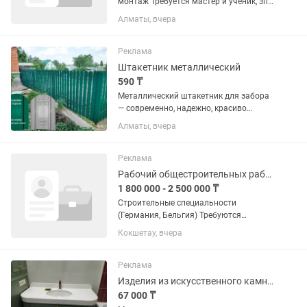
монтаж Требуется мастер и ученик, зп
договорная
Алматы, вчера
Реклама
Штакетник металлический
590 ₸
Металлический штакетник для забора
— современно, надежно, красиво
Изготовление и продажа
Алматы, вчера
металлического штакетника высокого
качества. Подходит для частных
домов, дач, коттеджей, коммерческих...
Реклама
Рабочий общестроительных работ
1 800 000 - 2 500 000 ₸
Строительные специальности
(Германия, Бельгия) Требуются
квалифицированные специалисты
Кокшетау, вчера
строительных профессий: Каменщик –
кладка кирпича, блоков, газобетона,
возведение стен и перегородок. ...
Реклама
Изделия из искусственного камня столешницы, мойки, подоконники на заказ
67 000 ₸