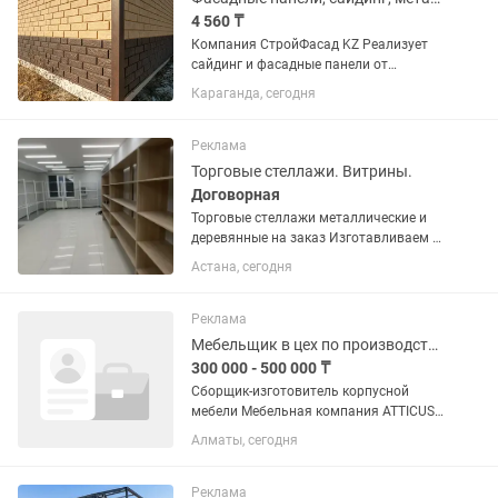
4 560 ₸
Компания СтройФасад KZ Реализует
сайдинг и фасадные панели от
Немецких, Белорусских, Российских
Караганда, сегодня
производителей. Металлический
сайдинг срок изготовления 3-5 дней.
Кровельные материалы...
Реклама
Торговые стеллажи. Витрины.
Договорная
Торговые стеллажи металлические и
деревянные на заказ Изготавливаем и
поставляем торговые стеллажи для
Астана, сегодня
магазинов, супермаркетов, бутиков,
аптек, минимаркетов и торговых...
Реклама
Мебельщик в цех по производству корпусной мебели
300 000 - 500 000 ₸
Сборщик-изготовитель корпусной
мебели Мебельная компания ATTICUS
приглашает в команду сборщика-
Алматы, сегодня
изготовителя корпусной мебели.
Обязанности: Изготовление и сборка
корпусной мебели (кухни, шкафы,...
Реклама