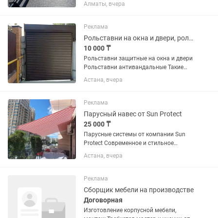
Толщина от 0,40 до 0,5 мм Длина листа
Алматы, вчера
от 1000 см до 12 метров, возможно
изготовление под вашу длину Ширина
листа 1100/1200...
Реклама
Рольставни на окна и двери, ролеты, пол ставни
10 000 ₸
Рольставни защитные на окна и двери
Рольставни антивандальные Такие
системы защиты имеют большие
Астана, вчера
преимущества: - обеспечивают
сохранность имущества, целостность
окон и дверей; -эффективно
Реклама
защищают...
Парусный навес от Sun Protect
25 000 ₸
Парусные системы от компании Sun
Protect Современное и стильное
решение для кафе, ресторанов, террас
Астана, вчера
и частных домов. Наши парусные
навесы создают комфортную тень и
надежно защищают от солнца и...
Реклама
Сборщик мебели на производстве
Договорная
Изготовление корпусной мебели,