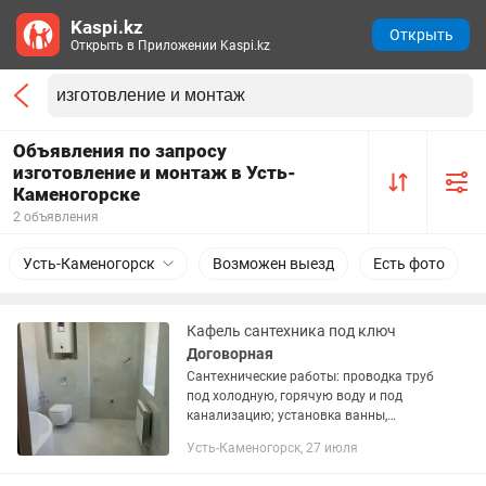
Kaspi.kz
Открыть
Открыть в Приложении Kaspi.kz
Объявления по запросу
изготовление и монтаж в Усть-
Каменогорске
2 объявления
Усть-Каменогорск
Возможен выезд
Есть фото
Кафель сантехника под ключ
Договорная
Сантехнические работы: проводка труб
под холодную, горячую воду и под
канализацию; установка ванны,
раковины, унитаза и всех других
Усть-Каменогорск, 27 июля
элементов в санузле любой сложности.
Укладка плитки, керамики...