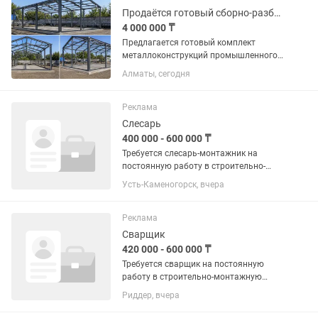
Продаётся готовый сборно-разборный металлокаркас здания 10,5 на 7 (74кв.м)
4 000 000 ₸
Предлагается готовый комплект
металлоконструкций промышленного
изготовления. Каркас полностью
Алматы, сегодня
изготовлен по проекту КМ/КМД,
находится в разобранном виде и готов
к транспортировке и монтажу.
Реклама
Альбом...
Слесарь
400 000 - 600 000 ₸
Требуется слесарь-монтажник на
постоянную работу в строительно-
монтажную организацию. Работа на
Усть-Каменогорск, вчера
промышленных площадках. Виды
работ: монтаж трубопроводов,
изготовление и монтаж
Реклама
металлоконструкций,...
Сварщик
420 000 - 600 000 ₸
Требуется сварщик на постоянную
работу в строительно-монтажную
организацию. Работа на
Риддер, вчера
промышленных площадках. Виды
работ: монтаж трубопроводов,