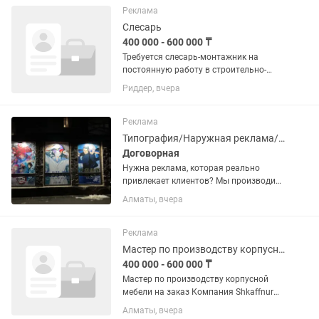
изготовление и монтаж
Реклама
металлоконструкций, инженерная...
Слесарь
400 000 - 600 000 ₸
Требуется слесарь-монтажник на
постоянную работу в строительно-
монтажную организацию. Работа на
Риддер, вчера
промышленных площадках. Виды
работ: монтаж трубопроводов,
изготовление и монтаж
Реклама
металлоконструкций,...
Типография/Наружная реклама/Шелкография
Договорная
Нужна реклама, которая реально
привлекает клиентов? Мы производим
всё-от стильных визиток до
Алматы, вчера
масштабных рекламных стендов и
вывесок! Работаем на собственном
оборудовании, гарантируем четкую...
Реклама
Мастер по производству корпусной мебели
400 000 - 600 000 ₸
Мастер по производству корпусной
мебели на заказ Компания Shkaffnur
(20 лет на рынке) приглашает в
Алматы, вчера
команду опытных мастеров по