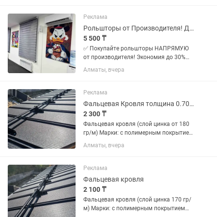
производству корпусной мебели. Если
вы хотите работать в стабильной...
Реклама
Рольшторы от Производителя! Дешево! День-Ночь/Блэкаут Дуэт зебра
5 500 ₸
✅ Покупайте рольшторы НАПРЯМУЮ
от производителя! Экономия до 30%
без посредников. ✅ Собственное
Алматы, вчера
производство в Казахстане: Полный
контроль качества, современные
материалы (ткань, пластик,
Реклама
алюминий),...
Фальцевая Кровля толщина 0.70мм
2 300 ₸
Фальцевая кровля (слой цинка от 180
гр/м) Марки: с полимерным покрытием
Толщина от 0,40 до 0,70мм Длина
Алматы, вчера
листа от 1000см до 7 метров,
возможно изготовление под вашу
длину Ширина листа...
Реклама
Фальцевая кровля
2 100 ₸
Фальцевая кровля (слой цинка 170 гр/
м) Марки: с полимерным покрытием