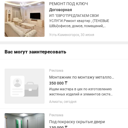
РЕМОНТ ПОД КЛЮЧ
Договорная
ИП "ЕВРО"ПРЕДЛАГАЕМ СВОИ
УСЛУГИ.Ремонт квартир , (ТЕНЕВЫЕ
ШВЫ)офисов, домов, помещений,
балконов, лоджий , Изготовление и
Усть-Каменогорск, 30 июня
установка пластиковых окон
и.т.д.Поможем приобрести со скидкой
строительный...
Вас могут заинтересовать
Реклама
Монтажник по монтажу металлоконструкций
350 000 ₸
Ищем мастера в цех по изготовлению
жестяных изделий и элементов систем
вентиляции. Если вы умеете работать
Алматы, сегодня
руками, цените точность и хотите
работать на стабильном производстве
— мы ждем вас! Что...
Реклама
Под покраску скрытые двери
130 000 ₸