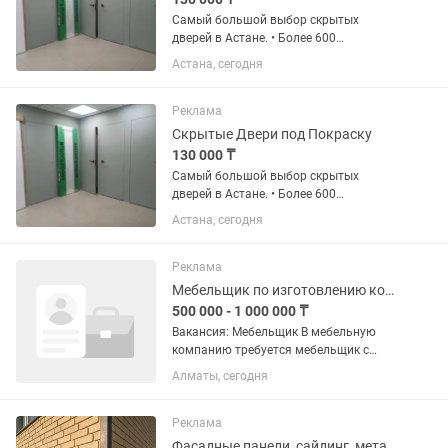
Самый большой выбор скрытых
дверей в Астане. • Более 600
выполненных заказов. • В наличии
Астана, сегодня
двери высотой 2000мм, 2200мм,
2300мм и 2400 мм. • Изготовление
дверей высотой до 3000 мм под заказ
Реклама
за 10...
Скрытые Двери под Покраску
130 000 ₸
Самый большой выбор скрытых
дверей в Астане. • Более 600
выполненных заказов. • В наличии
Астана, сегодня
двери высотой 2000мм, 2200мм,
2300мм и 2400 мм. • Изготовление
дверей высотой до 3000 мм под заказ
Реклама
за 10...
Мебельщик по изготовлению корпусной мебели
500 000 - 1 000 000 ₸
Вакансия: Мебельщик В мебельную
компанию требуется мебельщик с
опытом работы. Обязанности:
Алматы, сегодня
•Изготовление и сборка корпусной
мебели. •Монтаж мебели на объекте.
•Работа с ЛДСП, МДФ, шпоном и...
Реклама
Фасадные панели, сайдинг, металлочерепица, проф. Лист мягкая кровля