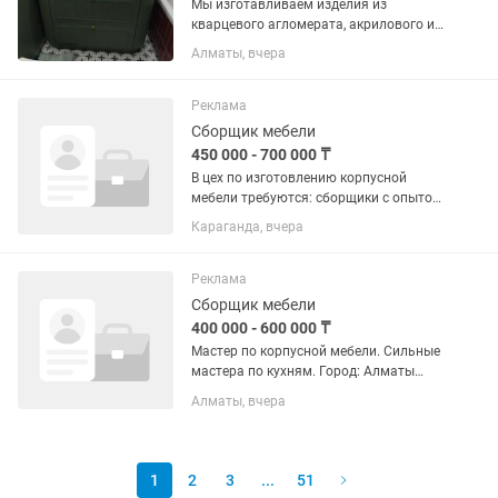
Мы изготавливаем изделия из
кварцевого агломерата, акрилового и
искусственного камня на заказ:
Алматы, вчера
Изделия: кухонные столешницы,
столешницы для ванной комнаты,
подоконники, встроенные мойки/
Реклама
раковины из...
Сборщик мебели
450 000 - 700 000 ₸
В цех по изготовлению корпусной
мебели требуются: сборщики с опытом
работы, и со своим инструментом
Караганда, вчера
желательно.. Только с опытом,
учеников и других прошу не
беспокоить! Полный цикл
Реклама
изготовления, с...
Сборщик мебели
400 000 - 600 000 ₸
Мастер по корпусной мебели. Сильные
мастера по кухням. Город: Алматы
Занятость: Полная Формат: Работа в
Алматы, вчера
цеху и на монтаже у клиента
Обязанности: •Изготовление и сборка
корпусной мебели (шкафы,...
1
2
3
...
51