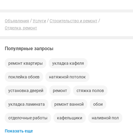
Объявления
Услуги
Строительство и ремонт
Отделка, ремонт
Популярные запросы
ремонт квартиры
укладка кафеля
поклейка обоев
натяжной потолок
установка дверей
ремонт
стяжка полов
укладка ламината
ремонт ванной
обои
отделочные работы
кафельщики
наливной пол
Показать еще
косметический ремонт квартир
кафель