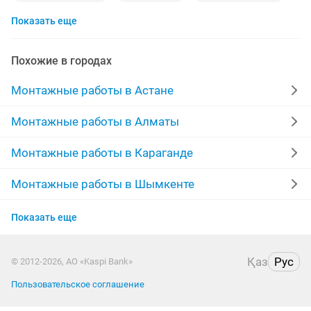
Показать еще
альпинизм
монтаж дверей
качественно
услуги альпинистов
Похожие в городах
изготовление металлоконструкций
любая работа
Монтажные работы в Астане
сварочные
дома
любой сложности
Монтажные работы в Алматы
высотные
материалы
монтаж сантехники
Монтажные работы в Караганде
монтаж крыши
монтаж заборов
кровля
Монтажные работы в Шымкенте
Монтажные работы в Актобе
дверь
фасада
навес
работа вид
мягкий
Показать еще
Монтажные работы в Актау
монтаж демонтаж
стены
выполняю работу
Қаз
Рус
© 2012-2026, АО «Kaspi Bank»
Монтажные работы в Костанае
крыши
ремонт монтаж
перил
работа дом
Пользовательское соглашение
Монтажные работы в Павлодаре
работа из дома