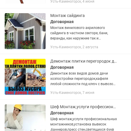
Усть-Каменогорск, 4 июня
предлагайте договоримся не дорого !!!
Монтаж сайдинга
Договорная
Монтаж винилового акрилового
сайдинга в частном секторе, бани,
веранды, как наружние так и
внутренние работы. Помощь в выборе
Усть-Каменогорск, 2 августа
сайдинга. Индивидуальный подход к
каждому клиенту.
Демонтаж плитки перегородок домов хозпостроек любой сложности
Договорная
Демонтаж всех видов домов дачи
хозпостройки перегородок,кафеля
любой сложности под ключ с вывозом
мусора.Стоимость работ после
Усть-Каменогорск, 7 июня
осмотра обьекта
Шеф Монтаж,услуги профессиональных монтажников
Договорная
Шеф монтаж,услуги профессиональных
монтажников,установка вывесок
,баннеров,пресс стен,светящихся букв