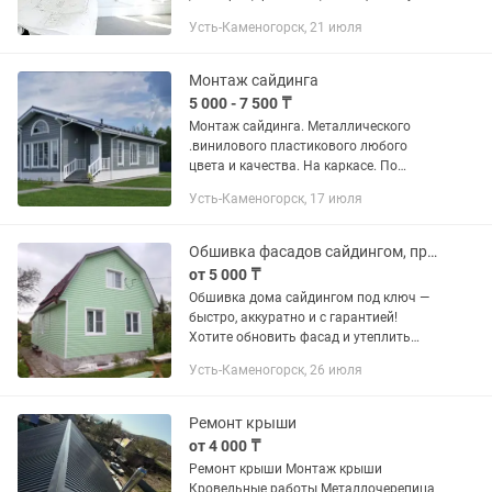
Усть-Каменогорск, 21 июля
Монтаж сайдинга
5 000 - 7 500 ₸
Монтаж сайдинга. Металлического
.винилового пластикового любого
цвета и качества. На каркасе. По
уровню и плоскости здания.
Усть-Каменогорск, 17 июля
Обшивка фасадов сайдингом, профлистом
от 5 000 ₸
Обшивка дома сайдингом под ключ —
быстро, аккуратно и с гарантией!
Хотите обновить фасад и утеплить
дом? Сделаю всё под ключ без лишних
Усть-Каменогорск, 26 июля
хлопот! Выполняю работы: —
Виниловый сайдинг — Металлический...
Ремонт крыши
от 4 000 ₸
Ремонт крыши Монтаж крыши
Кровельные работы Металлочерепица