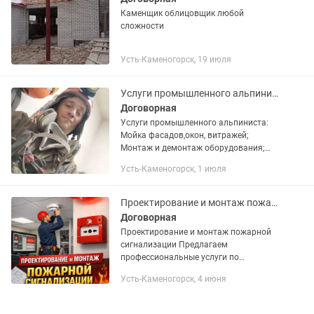
Каменщик облицовщик любой
сложности
Усть-Каменогорск, 19 июля
Услуги промышленного альпиниста
Договорная
Услуги промышленного альпиниста:
Мойка фасадов,окон, витражей;
Монтаж и демонтаж оборудования;
Герметизация меж панельных швов.
Усть-Каменогорск, 1 июля
Проектирование и монтаж пожарной сигнализации
Договорная
Проектирование и монтаж пожарной
сигнализации Предлагаем
профессиональные услуги по
проектированию, установке и
Усть-Каменогорск, 4 июня
обслуживанию систем пожарной
сигнализации. 🔧 Наши услуги: -
Проектирование систем...