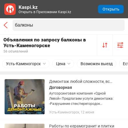
Kaspi.kz
Открыть
Открыть в Приложении Kaspi.kz
Объявления по запросу балконы в
Усть-Каменогорске
56 объявлений
Усть-Каменогорск
Цена
Возможен выезд
Ес
Демонтаж любой сложности, вскрытие бетона/асфальта
Договорная
Аутсорсинговая компания «Одной
Левой» Предлагаем услуги демонтажа:
-Разрушение стен/перегородок
-Демонтаж старых окон/дверей
Усть-Каменогорск, 12 июня
-Вскрытие бетона/асфальта Мы ТОГО,
возможна работа с документами и по...
Работы по керамогранит и плитки