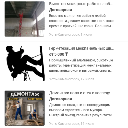
Высотно-малярные работы любой сложности
Договорная
Высотно-малярные работы любой
сложности, делаем качественно в тоже
время в кратчайшие сроки. Большим
объемам скидки.
Усть-Каменогорск, 1 июня
Герметезация межпанельных швов/рустов и другие высотные работы
от 5 000 ₸
Промышленный альпинизм, высотные
работы, герметизация межпанельных
швов, мойка окон и витражей, спил и
кронирование деревьев, установка и
Усть-Каменогорск, 17 июля
демонтаж различных конструкций,
ремонт фасадов. А также...
Демонтаж пола и стен с последующим вывозом
Договорная
Демонтаж пола, стен с последующим
вывозом строительного мусора.
Быстрый выезд, гарантия результата!
Работаем без выходных
Усть-Каменогорск, 16 июля