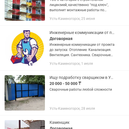
лицензией, качественно "под ключ",
выполнит монтажные работы по
фасаду; - ФЦП -Травертин -Гранит
Усть-Каменогорск, 25 июня
-Керамогранит -ФБ. Имеется в наличии
материал; -Травертин (Киргизия,...
Инженерные коммуникации от проекта до запуска
Договорная
Инженерные коммуникации от проекта
до запуска: Отопление. Канализация.
Вентиляция. Сантехника. Сварочные
работы. Электромонтажные работы.
Усть-Каменогорск, 1 июля
Надежные решения для вашего дома и
бизнеса. Профессионально....
Ищу подработку сварщиком в Указанном
20 000 - 50 000 ₸
Сварочные работы любой сложности
Усть-Каменогорск, 28 июля
Каменщик
Договорная