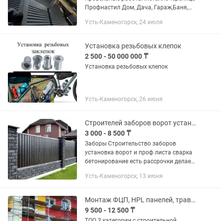
Профнастил Дом, Дача, Гараж,Баня,
Многоэтажные, Выезд по городу
Усть-Каменогорск, 24 июля
бесплатно! Выезжаем в ближайшие
деревни и поселки. Работаем без...
Установка резьбовых клепок
2 500 - 50 000 000 ₸
Установка резьбовых клепок
Усть-Каменогорск, 26 июня
Строителей заборов ворот установка монтаж
3 000 - 8 500 ₸
Заборы Строительство заборов
установка ворот и проф листа сварка
бетонирование есть рассрочки делаем
по договору
Усть-Каменогорск, 13 июня
Монтаж ФЦП, HPL панелей, травертин, гранит
9 500 - 12 500 ₸
ТОО 3 категории с строительной