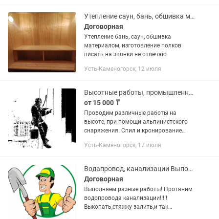
Утепление саун, бань, обшивка материалом, изготовление и монтаж полков
Договорная
Утепление бань, саун, обшивка
материалом, изготовление полков
писать на звонки не отвечаю
Усть-Каменогорск, 12 июля
Высотные работы, промышленный альпинизм
от 15 000 ₸
Проводим различные работы на
высоте, при помощи альпинистского
снаряжения. Спил и кронирование
деревьев, герметизация и ремонт
Усть-Каменогорск, 17 июля
межпанельных швов, очистка крыш,
стен зданий и сооружений от веток и...
Водапровод, канализации Выполняем разные работы
Договорная
Выполняем разные работы! Протяним
водопровода канализации!!!!!
Выкопать,стяжку залить,и так
далее.можно от 2 до 5 рабочих званите