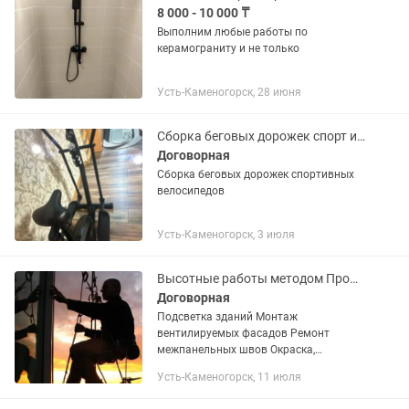
8 000 - 10 000 ₸
Выполним любые работы по
керамограниту и не только
Усть-Каменогорск, 28 июня
Сборка беговых дорожек спорт инвентаря
Договорная
Сборка беговых дорожек спортивных
велосипедов
Усть-Каменогорск, 3 июля
Высотные работы методом Промышленного Альпинизма любой сложности
Договорная
Подсветка зданий Монтаж
вентилируемых фасадов Ремонт
межпанельных швов Окраска,
обработка Очистка снега Ремонт
Усть-Каменогорск, 11 июля
кровли Возможна оплата через Kaspi
Red, Kaspi Рассрочка