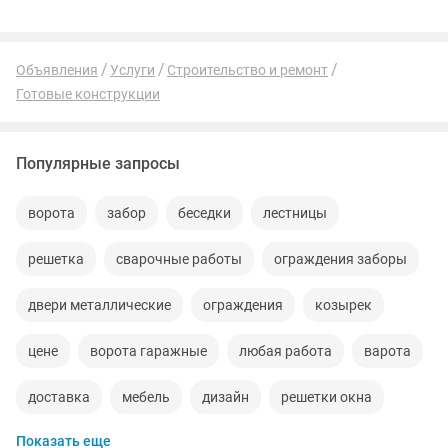
Объявления
Услуги
Строительство и ремонт
Готовые конструкции
Популярные запросы
ворота
забор
беседки
лестницы
решетка
сварочные работы
ограждения заборы
двери металлические
ограждения
козырек
цене
ворота гаражные
любая работа
варота
доставка
мебель
дизайн
решетки окна
Показать еще
ремонт ворот
киоски
сварщик
дом
пола