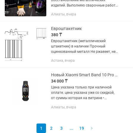
восстановление металлических
изделий. Выполняю сварочные работы
любой сложности с индивидуальным
Алматы, вчера
подходом к каждому заказу. Услуги: -
сварка алюминия; - сварка
нержавеющей...
Евроштакетник
380 ₸
Евроштакетник (металлический
штакетник) в наличии Прочный
оцинкованный металл Не ржавеет, не
требует покраски Подходит для
Астана, вчера
заборов, ворот и ограждений
Современный внешний вид Ширина:
13...
Новый Xiaomi Smart Band 10 Pro Запечатанный Магазин Red Geek
34 000 ₸
Цена указана только при наличной
оплате. цена указана уже со скидкой,
от суммы которая на витрине •
Официальная Гарантия—12 месяцев •
Алматы, вчера
Рассрочка Kaspi | Рассрочка Kaspi |
Jusan | Halyk | Freedom |...
1
2
3
...
19