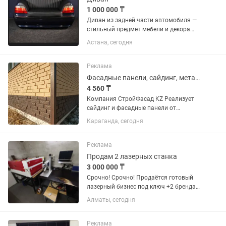
1 000 000 ₸
Диван из задней части автомобиля —
стильный предмет мебели и декора
Продается оригинальный диван,
Астана, сегодня
изготовленный из задней части
автомобиля. Отлично подойдет для
гаража, автосервиса, лаунж-зоны,...
Реклама
Фасадные панели, сайдинг, металлочерепица, проф. Лист мягкая кровля
4 560 ₸
Компания СтройФасад KZ Реализует
сайдинг и фасадные панели от
Немецких, Белорусских, Российских
Караганда, сегодня
производителей. Металлический
сайдинг срок изготовления 3-5 дней.
Кровельные материалы...
Реклама
Продам 2 лазерных станка
3 000 000 ₸
Срочно! Срочно! Продаётся готовый
лазерный бизнес под ключ +2 бренда
Отличный вариант для тех, кто хочет
Алматы, сегодня
начать собственное производство без
долгого подбора оборудования,
настройки рабочих процессов...
Реклама