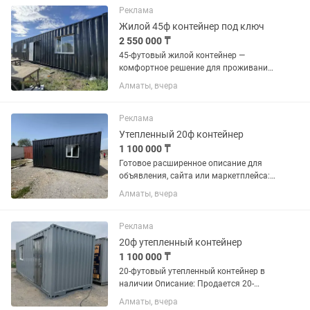
d4, d5, d6, d6.5, d8, d10 по вашим
Реклама
эскизам и...
Жилой 45ф контейнер под ключ
2 550 000 ₸
45-футовый жилой контейнер —
комфортное решение для проживания
круглый год. Просторный модуль
Алматы, вчера
идеально подходит для дачи,
строительных площадок, баз отдыха,
вахтовых поселков, офиса или
Реклама
постоянного...
Утепленный 20ф контейнер
1 100 000 ₸
Готовое расширенное описание для
объявления, сайта или маркетплейса:
Утепленный 20-футовый контейнер под
Алматы, вчера
жилье, офис или бизнес Утепленный
20-футовый контейнер –
универсальное решение для...
Реклама
20ф утепленный контейнер
1 100 000 ₸
20-футовый утепленный контейнер в
наличии Описание: Продается 20-
футовый утепленный контейнер в
Алматы, вчера
наличии. Подходит для использования