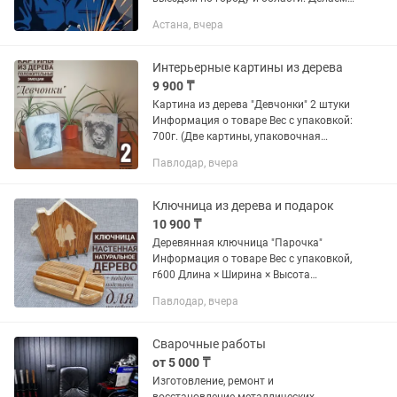
сварку металлоконструкций, сварку
Астана, вчера
ворот, сварку заборов, сварку навесов,
сварку решеток, сварку...
Интерьерные картины из дерева
9 900 ₸
Картина из дерева "Девчонки" 2 штуки
Информация о товаре Вес с упаковкой:
700г. (Две картины, упаковочная
коробка, комплект крепежа на стену)
Павлодар, вчера
Высота 190мм Ширина 150мм
Толщина...
Ключница из дерева и подарок
10 900 ₸
Деревянная ключница "Парочка"
Информация о товаре Вес с упаковкой,
г600 Длина × Ширина × Высота
Упаковки 250 x 190 x 55
Павлодар, вчера
Характеристики Аннотация
Деревянная ключница + подставка для
телефона —...
Сварочные работы
от 5 000 ₸
Изготовление, ремонт и