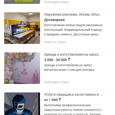
Павлодар, вчера
пластиковые,бумажные и
металлические покрытия для трех
размеров значка - части машинки...
Наружная реклама, объем, объемные, светящиеся буквы, лайтбоксы,вывески.
Договорная
Изготовление любых видов рекламных
конструкций; Индивидуальный подход
к каждому клиенту; Доступные цены;
Высокое качество готового результата;
Алматы, вчера
Наличие собственной
производственной базы; Разработка...
Аренда и изготовление на заказ металлических стоек для баннера
3 000 - 20 000 ₸
Аренда и изготовление на заказ
металлических стоек для баннера
Павлодар, вчера
Услуги сварщика качественно и быстро
от 1 000 ₸
Выполняем профессиональные
сварочные работы любой сложности с
выездом по городу и области. Делаем