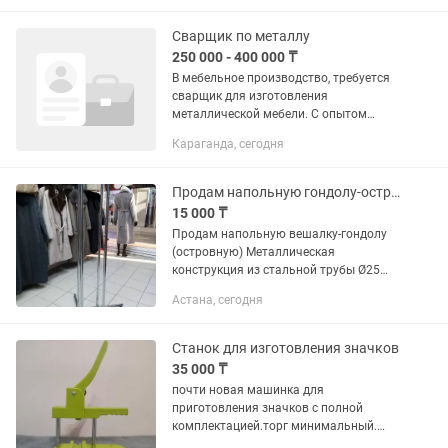
в качестве офиса, бытовки, дачного
домика, поста охраны, склада,...
Сварщик по металлу
250 000 - 400 000 ₸
В мебельное производство, требуется
сварщик для изготовления
металлической мебели. С опытом
работы не менее 3-х лет.
Караганда, сегодня
Продам напольную гондолу-островок
15 000 ₸
Продам напольную вешалку-гондолу
(островную) Металлическая
конструкция из стальной трубы Ø25
мм. Подходит для магазинов одежды,
Астана, сегодня
шоу-румов, бутиков. Возможны разные
размеры и цвета. Изготовление под...
Станок для изготовления значков
35 000 ₸
почти новая машинка для
приготовления значков с полной
комплектацией.торг минимальный.
внутри: - кругорезки -