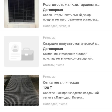
Ролл шторы, жалюзи, гардины, карнизы
Договорная
Салон шторы Текстильный декор
предлагает изготовление и установку
жалюзи горизонтальные деревянные
Павлодар, сегодня
2.5см и 5 см по доступным ценам,
жалюзи горизонтальные
алюминиевые перфорированные и нет,
Реклама
ролл шторы...
Сварщик полуавтоматической сварки
Договорная
Компания Atmosphere outdoor
приглашает в команду сварщика-
слесаря для изготовления
Алматы, вчера
металлических каркасов ротанговой
мебели. Обязанности: Резка
профильной и тонкостенной круглой
Реклама
трубы на...
Сетка металлическая
120 ₸
Собственное производство кладочной
сетки в г.Павлодар. Имеем
возможность изготовить сетку
Павлодар, вчера
арматурную - кладочную ,
изготовленную из проволоки ВР-1 d3,