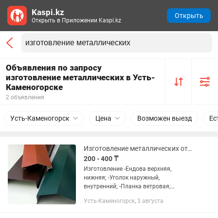
Kaspi.kz
Открыть
Открыть в Приложении Kaspi.kz
Объявления по запросу
изготовление металлических в Усть-
Каменогорске
2 объявления
Усть-Каменогорск
Цена
Возможен выезд
Ес
Изготовление металлических отливов откосов доборных планок
200 - 400 ₸
Изготовление -Ендова верхняя,
нижняя; -Уголок наружный,
внутренний; -Планка ветровая;
-Снегозадержатель; -Откосы;
Усть-Каменогорск, 3 августа
-Парапеды; -Планка карнизные;
-Торцевая (лобовая) планка; -Отлива