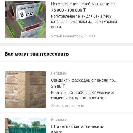
простые; -Отлива...
Изготовление печей металлических на заказ.
75 000 - 108 000 ₸
Изготовление печей для бани, печь
котёл для дома, баки из нержавеющей
стали.
Усть-Каменогорск, 31 мая
Вас могут заинтересовать
Реклама
Сайдинг и фассадные панели под кирпич. Рассрочка от банков
3 900 ₸
Компания СтройФасад KZ Реализует
сайдинг и фасадные панели от
Немецких, Белорусских, Российских
Жезказган, сегодня
производителей. Металлический
сайдинг срок изготовления 3-5 дней.
Кровельные материалы...
Реклама
Штакетник металлический
590 ₸