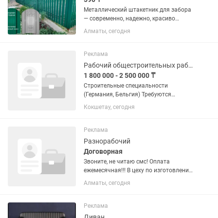
Металлический штакетник для забора
— современно, надежно, красиво
Изготовление и продажа
Алматы, сегодня
металлического штакетника высокого
качества. Подходит для частных
домов, дач, коттеджей, коммерческих...
Реклама
Рабочий общестроительных работ
1 800 000 - 2 500 000 ₸
Строительные специальности
(Германия, Бельгия) Требуются
квалифицированные специалисты
Кокшетау, сегодня
строительных профессий: Каменщик –
кладка кирпича, блоков, газобетона,
возведение стен и перегородок. ...
Реклама
Разнорабочий
Договорная
Звоните, не читаю смс! Оплата
ежемесячная!!! В цеху по изготовлению
металлических изделий и покраска их
Алматы, сегодня
полимерно-порошковая, подготовка
зачистка обработка металла.
Разгрузка погрузка изделий.
Реклама
Диван