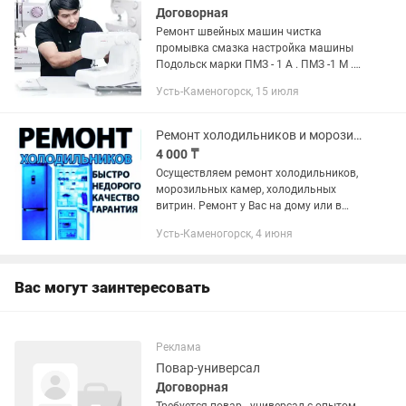
Договорная
Ремонт швейных машин чистка
промывка смазка настройка машины
Подольск марки ПМЗ - 1 А . ПМЗ -1 М .
ПМЗ - 2 М .Подольск - 100 . Чайка - 2 .
Усть-Каменогорск, 15 июля
Чайка - 132 М. Чайка - 142 М . Мальва
120 класс . И мпортные...
Ремонт холодильников и морозилок! Без выходных! 24/7!
4 000 ₸
Осуществляем ремонт холодильников,
морозильных камер, холодильных
витрин. Ремонт у Вас на дому или в
мастерской. Оперативный выезд
Усть-Каменогорск, 4 июня
мастера. Выезд мастера и диагностика
производится быстро и...
Вас могут заинтересовать
Реклама
Повар-универсал
Договорная