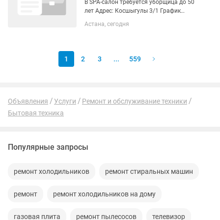
В SPA-салон требуется уборщица до 50
лет Адрес: Косшыгулы 3/1 График
работы: с 10:00 -15:00 Выходные:
Астана, сегодня
вторник, четверг Оплата: 5000 тг за
смену Обязанности: поддержание
чистоту в салоне, уборку...
1
2
3
...
559
Объявления
Услуги
Ремонт и обслуживание техники
Бытовая техника
Популярные запросы
ремонт холодильников
ремонт стиральных машин
ремонт
ремонт холодильников на дому
газовая плита
ремонт пылесосов
телевизор