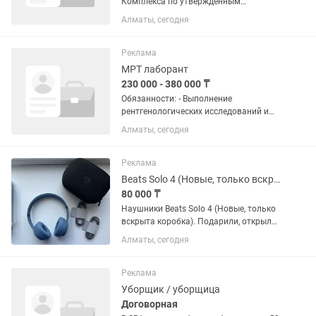
Комплекса по утвержденным
стандартам и регламентам; встреча/
Алматы, сегодня
проводы/информирование жильцов
ЖК, оказание услуги по запросам
жильцов - бронирование мест, заказ...
Реклама
МРТ лаборант
230 000 - 380 000 ₸
Обязанности: - Выполнение
рентгенологических исследований и
МРТ-диагностики в соответствии с
Алматы, сегодня
утвержденным порядком и
протоколами - Позиционирование
пациентов для проведения
Реклама
исследований - Выбор...
Beats Solo 4 (Новые, только вскрыта коробка)
80 000 ₸
Наушники Beats Solo 4 (Новые, только
вскрыта коробка). Подарили, открыл
проверить цвет/комплект, не
Алматы, сегодня
использовались. Привезли из-за
штатов, снималась пломба на
таможне/для проверки). Цена новых
Реклама
на...
Уборщик / уборщица
Договорная