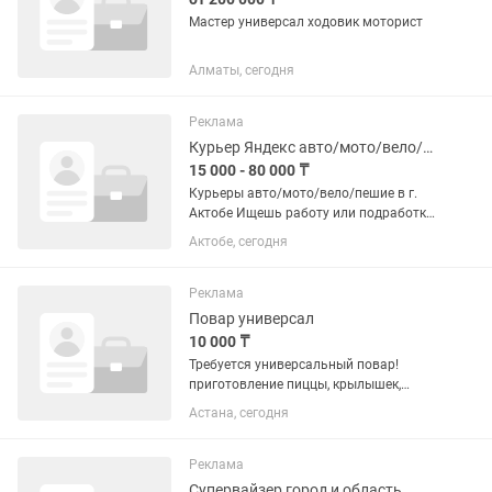
Мастер универсал ходовик моторист
Алматы, сегодня
Реклама
Курьер Яндекс авто/мото/вело/пеший в г. Актобе
15 000 - 80 000 ₸
Курьеры авто/мото/вело/пешие в г.
Актобе Ищешь работу или подработку
с гибким графиком? Присоединяйся к
Актобе, сегодня
команде курьеров Яндекс Еды! ✨ Что
мы предлагаем: • Доход от 15 000 до
80 000 тг в день 💸 •...
Реклама
Повар универсал
10 000 ₸
Требуется универсальный повар!
приготовление пиццы, крылышек,
заготовка, главное желание работать .
Астана, сегодня
Место работы: Сарыозен 1, район
Коктал-2. Рабочее время: с 11:00 до
23:30. Оплата ежедневно, Если...
Реклама
Супервайзер город и область