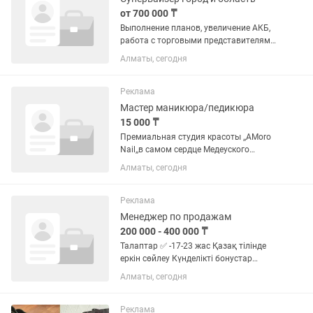
от 700 000 ₸
Выполнение планов, увеличение АКБ,
работа с торговыми представителями
на закрепленных районах
Алматы, сегодня
Реклама
Мастер маникюра/педикюра
15 000 ₸
Премиальная студия красоты ,,AMoro
Nail,,в самом сердце Медеуского
района приглашает в свою команду
Алматы, сегодня
талантливого и амбициозного мастера
маникюра и педикюра. От Вас: ·
Высокий уровень дисциплины и...
Реклама
Менеджер по продажам
200 000 - 400 000 ₸
Талаптар ✅ -17-23 жас Қазақ тілінде
еркін сөйлеу Күнделікті бонустар
Жоғары жалағы Мықты орта График
Алматы, сегодня
6/1 Гибкий Зп оклад + % Біз сізді
күтеміз🔥
Реклама