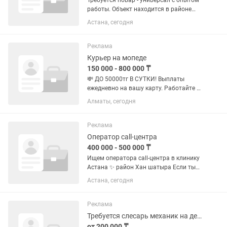
Требуется повар - универсал с опытом
работы. Объект находится в районе
нового вокзала Нурлы Жол График
Астана, сегодня
работы с 09.00 до 20.00 часов
Воскресенье выходной Оплата каждый
день Депозит 1 дневная зарплата
Реклама
Курьер на мопеде
150 000 - 800 000 ₸
💸 ДО 50000тг В СУТКИ! Выплаты
ежедневно на вашу карту. Работайте в
удобном районе на собственном
Алматы, сегодня
автомобиле. Свободный график и
быстрый старт... Что нужно делать: ✅
Принимать заказы через мобильное...
Реклама
Оператор call-центра
400 000 - 500 000 ₸
Ищем оператора call-центра в клинику
Астана ✨ район Хан шатыра Если ты
любишь общение, умеешь находить
Астана, сегодня
общий язык с людьми и хочешь
хорошо зарабатывать — эта вакансия
для тебя. ✨ Что предлагаем: •...
Реклама
Требуется слесарь механик на действующее СТО
от 200 000 ₸