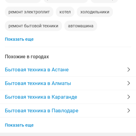
ремонт электроплит
котел
холодильники
ремонт бытовой техники
автомашина
Показать еще
стиральная машина
ремонт посудомоечных машин
выезд
гарантия
пылесос
колонки
Похожие в городах
ремонт компьютеров
плиты
духовка
Бытовая техника в Астане
агротехника
ремонт микроволновок
марки
Бытовая техника в Алматы
посудомоечная машина
утюг
швейная машина
Бытовая техника в Караганде
установка вытяжек
микроволновка
бойлеры
Бытовая техника в Павлодаре
Бытовая техника в Семее
бытовая техника
ремонт любых
ремонт бытовой
Показать еще