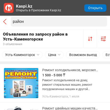
Kaspi.kz
Открыть
Открыть в Приложении Kaspi.kz
Объявления по запросу район в
Усть-Каменогорске
3 объявления
Усть-Каменогорск
Цена
Возможен выезд
Ес
Ремонт холодильников, морозильников на дому
1 500 - 5 000 ₸
Ремонт холодильников на дому,
ремонт стиральных машин, ремонт
посудомоечных машин и другой
бытовой техники в Усть-Каменогорске
Усть-Каменогорск, 1 июля
и по ВКО. Выезд мастера по ремонту в
день обращения! !!!АКЦИЯ!!! СКИДКА...
Ремонт швейных машин качественно и профессионально . На вызов не выезжаю .