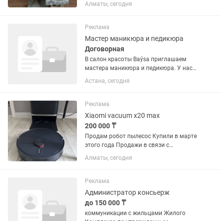
Алматы, сегодня
Реклама
Мастер маникюра и педикюра
Договорная
В салон красоты Baýsa приглашаем
мастера маникюра и педикюра. У нас
ты получишь: стабильный поток
Астана, сегодня
клиентов материалы и расходники за
счет салона своевременные выплаты,
без задержек обучение у...
Реклама
Xiaomi vacuum x20 max
200 000 ₸
Продам робот пылесос Купили в марте
этого года Продажи в связи с
ненадобностью Самовывоз, район
Алматы, сегодня
сайрана
Реклама
Администратор консьерж
до 150 000 ₸
коммуникации с жильцами Жилого