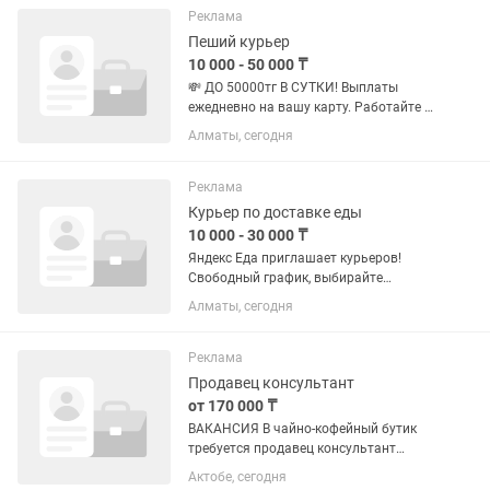
Реклама
Пеший курьер
10 000 - 50 000 ₸
💸 ДО 50000тг В СУТКИ! Выплаты
ежедневно на вашу карту. Работайте в
удобном районе на собственном
Алматы, сегодня
автомобиле. Свободный график и
быстрый старт... Что нужно делать: ✅
Принимать заказы через мобильное...
Реклама
Курьер по доставке еды
10 000 - 30 000 ₸
Яндекс Еда приглашает курьеров!
Свободный график, выбирайте
удобный район и время работы. Доход
Алматы, сегодня
от 10 000 до 20 000 тг в день. Пишите в
личные сообщения.
Реклама
Продавец консультант
от 170 000 ₸
ВАКАНСИЯ В чайно-кофейный бутик
требуется продавец консультант
Возраст от 25-55 лет Локация:
Актобе, сегодня
Гипермаркет Дина (А.Молдагулова53а)