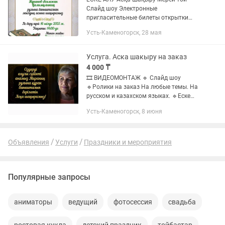
Слайд шоу Электронные
пригласительные билеты открытки
Тойға шақыру Поздравление с
Усть-Каменогорск, 28 мая
юбилеем пригласительные на свадьбу
и т.д. памятное видео Не дорого и
качественно. Срок...
Услуга. Аска шакыру на заказ
4 000 ₸
🎞️ ВИДЕОМОНТАЖ 🔹 Слайд шоу
🔹Ролики на заказ На любые темы. На
русском и казахском языках. 🔹Еске
алу 🔹Поминальные ролики 🔹Юбилеи
Усть-Каменогорск, 8 июня
🔹 Поздравления 🔹 Пригласительные
и т.д. Работаем со всеми регионами...
Объявления
Услуги
Праздники и мероприятия
Популярные запросы
аниматоры
ведущий
фотосессия
свадьба