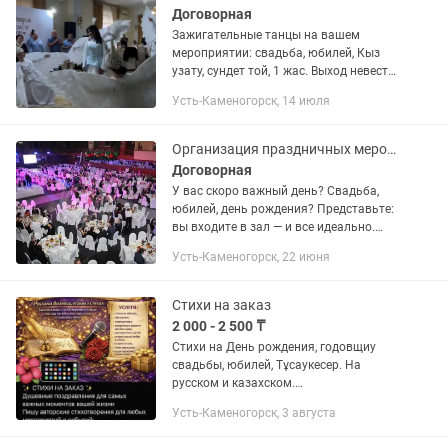
Договорная
Зажигательные танцы на вашем
мероприятии: свадьба, юбилей, Кыз
узату, сундет той, 1 жас. Выход невесты
Беташар Казахский танец Испания
Усть-Каменогорск, 14 июля
Восточный танец Бразильский
карнавал Узбекский...
Организация праздничных мероприятий
Договорная
У вас скоро важный день? Свадьба,
юбилей, день рождения? Представьте:
вы входите в зал — и все идеально.
Никакой суеты. Я — ваш человек.
Усть-Каменогорск, 22 июня
Организую все от А до Я. Идеи под вас
Без накладок и...
Стихи на заказ
2 000 - 2 500 ₸
Стихи на День рождения, годовщиу
свадьбы, юбилей, Тұсаукесер. На
русском и казахском.
Профессионально. Подарите родным и
Усть-Каменогорск, 3 августа
близким Эмоции радости и
благодпрности, которые сохранятся в