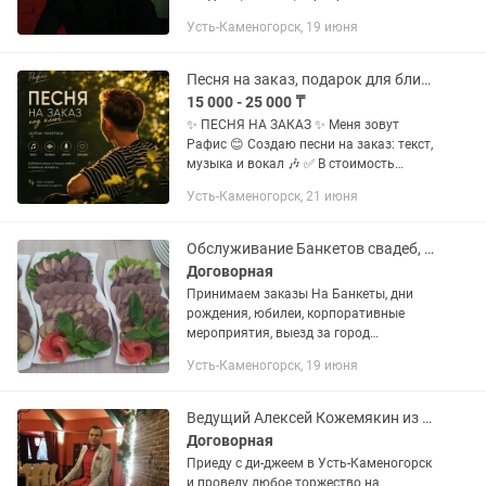
тематические вечеринки. Каждое
Усть-Каменогорск, 19 июня
мероприятие — это праздник со
вкусом, юмором и душой! Создаю
веселую,...
Песня на заказ, подарок для близких
15 000 - 25 000 ₸
✨ ПЕСНЯ НА ЗАКАЗ ✨ Меня зовут
Рафис 😊 Создаю песни на заказ: текст,
музыка и вокал 🎶 ✅ В стоимость
входит: 🎵 текст по вашей истории ✍️
Усть-Каменогорск, 21 июня
согласование и правки 🎤 мужской,
женский голос или дуэт 🎧...
Обслуживание Банкетов свадеб, торжеств,дни рождения любой сложности
Договорная
Принимаем заказы На Банкеты, дни
рождения, юбилеи, корпоративные
мероприятия, выезд за город
Мероприятия любой сложности,в
Усть-Каменогорск, 19 июня
нашем коллективе профессиональные
повора с хорошим стажем, а также
можете...
Ведущий Алексей Кожемякин из Алматы в Вашем городе
Договорная
Приеду с ди-джеем в Усть-Каменогорск
и проведу любое торжество на