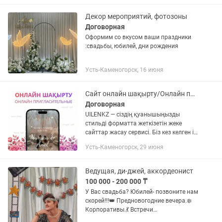
Декор мероприятий, фотозоны
Договорная
Оформим со вкусом ваши праздники
:свадьбы, юбилей, дни рождения
Усть-Каменогорск, 16 июня
Сайт онлайн шақырту/Онлайн пригласительные
Договорная
UILENKZ — сіздің қуанышыңызды
стильді форматта жеткізетін жеке
сайттар жасау сервисі. Біз кез келген іс-
шараға арналған бірегей онлайн-
Усть-Каменогорск, 29 июня
шақырту әзірлейміз. Қандай
шараларға дайындаймыз / Для каких...
Ведущая, ди-джей, аккордеонист
100 000 - 200 000 ₸
У Вас свадьба? Юбилей- позвоните нам
скорей!!!👑 Предновогодние вечера.❄️
Корпоративы.💃 Встречи
одноклассников.🕺 Выпускные вечера.