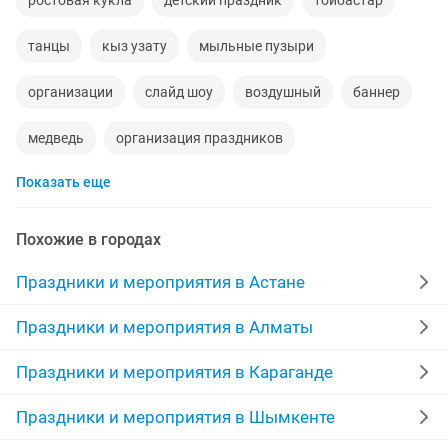
ростовая кукла
детский праздник
тойбастар
танцы
кыз узату
мыльные пузыри
организации
слайд шоу
воздушный
баннер
медведь
организация праздников
Показать еще
пригласительные
узату
цене
гелиевые шары
песни
шеф повар
фотозоны
договорная
Похожие в городах
праздники
портреты
банкет
повар на дому
Праздники и мероприятия в Астане
выписка из роддома
торжества
Праздники и мероприятия в Алматы
поздравление мишки
повар выезд
шоумен
Праздники и мероприятия в Караганде
оформление
гелевые шары
шары
Праздники и мероприятия в Шымкенте