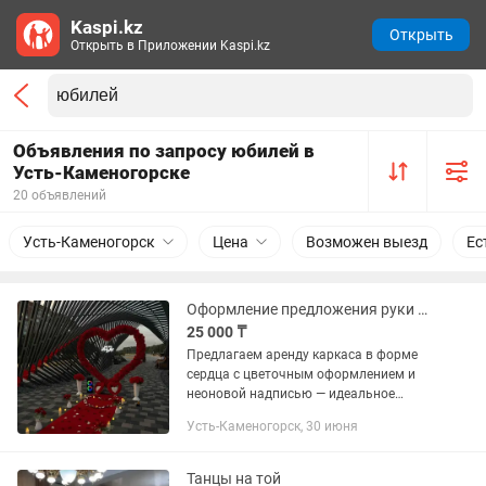
Kaspi.kz
Открыть
Открыть в Приложении Kaspi.kz
Объявления по запросу юбилей в
Усть-Каменогорске
20 объявлений
Усть-Каменогорск
Цена
Возможен выезд
Ес
Оформление предложения руки и сердца, дня рождения, юбилея
25 000 ₸
Предлагаем аренду каркаса в форме
сердца с цветочным оформлением и
неоновой надписью — идеальное
решение для: 💍 предложения руки и
Усть-Каменогорск, 30 июня
сердца ❤️ романтического свидания 🎉
сюрприза для любимого...
Танцы на той