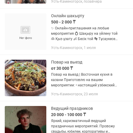
Усть-Каменогорск, позавчера
📅 Годик вашему малышу.🙂 🎤
Энергичная ведущая Людмила, с
опытом работы...
Онлайн шакырту
500 - 2 000 ₸
✨ Онлайн-приглашения на любые
мероприятия 💍 Шақыру на үйлену той
👰 Қыз ұзату 👶 Бесік той 👣 Тұсаукесер
👦 Сүндет той 🎂 Туған күн 🎉 Мерейтой
Усть-Каменогорск, 1 июля
(юбилей) 🏢 Корпоратив 🎓 Выпускной
кеш
Повар на выезд
от 30 000 ₸
Повар на выезд | Восточная кухня в
казани Приготовлю на вашем
мероприятии: • настоящий узбекский
плов; • казан-кебаб; • басму; •
Усть-Каменогорск, 23 июля
традиционный узбекский салат Ачучук.
- Дни рождения, юбилеи,...
Ведущий праздников
20 000 - 100 000 ₸
Яркий, харизматичный ведущий
праздничных мероприятий. Провожу
свадьбы, юбилеи, корпоративы и