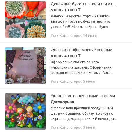
памяти именинника...
Денежные букеты в наличии и на заказ
5 000 - 10 000 ₸
Денежные букеты , торты на заказ!
Бывают и готовые букеты, звоните
уточняйте!!! Можем собрать букет
любой сложности и суммы! От 4000 тг.
Усть-Каменогорск, 14 июня
Поченьу денежный букет - это классно?
Идеально, если не знаешь...
Фотозона, оформление шарами
8 000 - 40 000 ₸
Оформление любого вашего
мероприятия шарами. Оформления
фотозоны шарами и цветами. Арка
каркасная и безкаркасная из шаров
Усть-Каменогорск, 3 июня
Үйлену той Сырға салу Тұсаукесер Қыз
ұзату Юбилей Құдалық Доставка по...
Украшение воздушными шарами, фотозоны, гирлянды, композицию
Договорная
Украсим ваш праздник воздушными
шарами.Свадьба, юбилей, кыз узату,
сырга салу, корпоративный вечер, день
рождения, гендер пати, девичник
Усть-Каменогорск, 3 июня