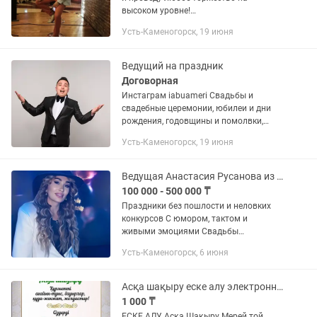
высоком уровне!
_____________________________________ Рад
Усть-Каменогорск, 19 июня
приветствовать всех, кто занят
подготовкой к торжеству (свадьбе,
юбилею,...
Ведущий на праздник
Договорная
Инстаграм iabuameri Свадьбы и
свадебные церемонии, юбилеи и дни
рождения, годовщины и помолвки,
девичники, выпускные и встречи
Усть-Каменогорск, 19 июня
выпускников, концерты и выставки,
тимбилдинги и открытия, корпоративы
и...
Ведущая Анастасия Русанова из Новосибирска
100 000 - 500 000 ₸
Праздники без пошлости и неловких
конкурсов С юмором, тактом и
живыми эмоциями Свадьбы
Корпоративы Юбилеи Частные
Усть-Каменогорск, 6 июня
события Комфортно для гостей
любого возраста Легко, стильно и по-
настоящему...
Асқа шақыру еске алу электронные пригласительные билеты мерей той слайд шоу
1 000 ₸
ЕСКЕ АЛУ Асқа Шақыру Мерей той